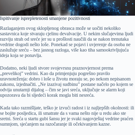
Ispitivanje isprepletenosti smanjene pozitivnosti
Razlaganjem ovog sklopljenog obrasca može se uočiti nekoliko
sastavnica koje stvaraju cjelinu devalvacije. U nekim slučajevima ljudi
razviju strah od sreće jer su u prošlosti naučili da se nakon trenutaka
vedrine dogodi nešto loše. Ponekad se pojavi i uvjerenje da osoba ne
zaslužuje sreću – bez jasnog razloga, više kao tiha samookrivljujuća
ideja koja se ponavlja.
Dodatno, neki ljudi stvore svojevrsnu praznovjernost prema
„prevelikoj” vedrini. Kao da primjenjuju pogrešno pravilo
uravnoteženja: dobro i loše u životu moraju se, po nekom nepisanom
zakonu, izjednačiti. „Ne izazivaj sudbinu” postane načelo po kojem se
odvija unutarnji dijalog – čim se javi sreća, uključuje se alarm koji
upozorava da bi sljedeći korak mogla biti nesreća.
Kada tako razmišljate, teško je izvući radost i iz najljepših okolnosti: ili
se bojite posljedica, ili smatrate da s vama nešto nije u redu ako ste
sretni. Sreća u startu gubi šansu jer je svaki nagovještaj vedrine praćen
sumnjom, sjećanjem na razočaranje ili očekivanjem kazne.