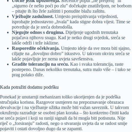
Uočite jezik upozorenja.
Rečenice poput „ne pretjeruj” ili
„sigurno će nešto poći po zlu” dočekajte znatiželjom, ne borbom
– pitajte ih što žele zaštititi i ponudite blažu zaštitu.
Vježbajte zaslužnost.
Umjesto preispitivanja vrijednosti,
isprobajte jednostavno „hvala” kada stigne dobra vijest. Time se
potvrđuje da je sreća dobrodošla.
Njegujte odnos s drugima.
Dijeljenje ugodnih trenutaka
pojačava njihovu snagu. Kad je netko drugi svjedok, sreća se
lakše održi i teže isklizne.
Rasporedite očekivanja.
Umjesto ideje da sve mora biti sjajno,
ciljajte na „dovoljno dobro” iskustvo. U takvom okviru sreća se
lakše pojavljuje jer nema uvjeta savršenstva.
Gradite toleranciju na sreću.
Kao i svaka tolerancija, raste
postepeno. Danas nekoliko trenutaka, sutra malo više – i tako se
prag polako diže.
Kada potražiti dodatnu podršku
Ponekad je unutarnji mehanizam toliko ukorijenjen da je podrška
stručnjaka korisna. Razgovor usmjeren na prepoznavanje obrazaca
devalvacije i na vježbanje užitka može biti važan saveznik. U takvom
okruženju razrađuje se osobni plan koraka – što konkretno činiti kada
se sreća pojavi i koji su raniji signali da bi mogla biti potisnuta. Nije
riječ o „forsiranju” radosti, nego o stvaranju uvjeta da se radost smije
pojaviti i ostati dovoljno dugo da se zapamti.