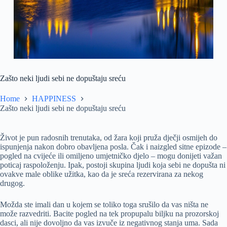
Zašto neki ljudi sebi ne dopuštaju sreću
Home
HAPPINESS
Zašto neki ljudi sebi ne dopuštaju sreću
Život je pun radosnih trenutaka, od žara koji pruža dječji osmijeh do
ispunjenja nakon dobro obavljena posla. Čak i naizgled sitne epizode –
pogled na cvijeće ili omiljeno umjetničko djelo – mogu donijeti važan
poticaj raspoloženju. Ipak, postoji skupina ljudi koja sebi ne dopušta ni
ovakve male oblike užitka, kao da je sreća rezervirana za nekog
drugog.
Možda ste imali dan u kojem se toliko toga srušilo da vas ništa ne
može razvedriti. Bacite pogled na tek propupalu biljku na prozorskoj
dasci, ali nije dovoljno da vas izvuče iz negativnog stanja uma. Sada