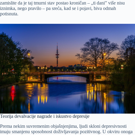
zamislite da je taj tmurni stav postao kroničan – „ti dani” više nisu
iznimka, nego pravilo – pa sreća, kad se i pojavi, biva odmah
potisnuta.
Teorija devalvacije nagrade i iskustvo depresije
Prema nekim suvremenim objašnjenjima, ljudi skloni depresivnosti
imaju smanjenu sposobnost doživljavanja pozitivnog. U okviru onoga