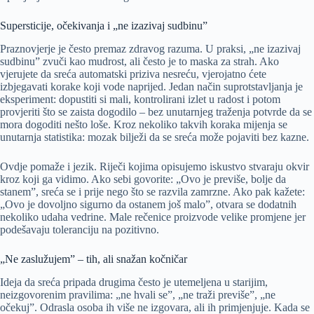
Supersticije, očekivanja i „ne izazivaj sudbinu”
Praznovjerje je često premaz zdravog razuma. U praksi, „ne izazivaj
sudbinu” zvuči kao mudrost, ali često je to maska za strah. Ako
vjerujete da sreća automatski priziva nesreću, vjerojatno ćete
izbjegavati korake koji vode naprijed. Jedan način suprotstavljanja je
eksperiment: dopustiti si mali, kontrolirani izlet u radost i potom
provjeriti što se zaista dogodilo – bez unutarnjeg traženja potvrde da se
mora dogoditi nešto loše. Kroz nekoliko takvih koraka mijenja se
unutarnja statistika: mozak bilježi da se sreća može pojaviti bez kazne.
Ovdje pomaže i jezik. Riječi kojima opisujemo iskustvo stvaraju okvir
kroz koji ga vidimo. Ako sebi govorite: „Ovo je previše, bolje da
stanem”, sreća se i prije nego što se razvila zamrzne. Ako pak kažete:
„Ovo je dovoljno sigurno da ostanem još malo”, otvara se dodatnih
nekoliko udaha vedrine. Male rečenice proizvode velike promjene jer
podešavaju toleranciju na pozitivno.
„Ne zaslužujem” – tih, ali snažan kočničar
Ideja da sreća pripada drugima često je utemeljena u starijim,
neizgovorenim pravilima: „ne hvali se”, „ne traži previše”, „ne
očekuj”. Odrasla osoba ih više ne izgovara, ali ih primjenjuje. Kada se