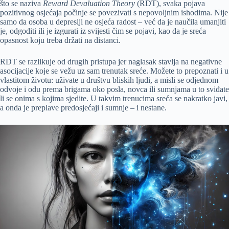
što se naziva
Reward Devaluation Theory
(RDT), svaka pojava
pozitivnog osjećaja počinje se povezivati s nepovoljnim ishodima. Nije
samo da osoba u depresiji ne osjeća radost – već da je naučila umanjiti
je, odgoditi ili je izgurati iz svijesti čim se pojavi, kao da je sreća
opasnost koju treba držati na distanci.
RDT se razlikuje od drugih pristupa jer naglasak stavlja na negativne
asocijacije koje se vežu uz sam trenutak sreće. Možete to prepoznati i u
vlastitom životu: uživate u društvu bliskih ljudi, a misli se odjednom
odvoje i odu prema brigama oko posla, novca ili sumnjama u to sviđate
li se onima s kojima sjedite. U takvim trenucima sreća se nakratko javi,
a onda je preplave predosjećaji i sumnje – i nestane.