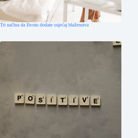
Tri načina da životu dodate osjećaj blaženstva