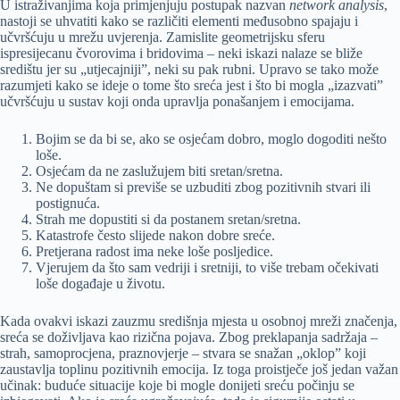
U istraživanjima koja primjenjuju postupak nazvan
network analysis
,
nastoji se uhvatiti kako se različiti elementi međusobno spajaju i
učvršćuju u mrežu uvjerenja. Zamislite geometrijsku sferu
ispresijecanu čvorovima i bridovima – neki iskazi nalaze se bliže
središtu jer su „utjecajniji”, neki su pak rubni. Upravo se tako može
razumjeti kako se ideje o tome što sreća jest i što bi mogla „izazvati”
učvršćuju u sustav koji onda upravlja ponašanjem i emocijama.
Bojim se da bi se, ako se osjećam dobro, moglo dogoditi nešto
loše.
Osjećam da ne zaslužujem biti sretan/sretna.
Ne dopuštam si previše se uzbuditi zbog pozitivnih stvari ili
postignuća.
Strah me dopustiti si da postanem sretan/sretna.
Katastrofe često slijede nakon dobre sreće.
Pretjerana radost ima neke loše posljedice.
Vjerujem da što sam vedriji i sretniji, to više trebam očekivati
loše događaje u životu.
Kada ovakvi iskazi zauzmu središnja mjesta u osobnoj mreži značenja,
sreća se doživljava kao rizična pojava. Zbog preklapanja sadržaja –
strah, samoprocjena, praznovjerje – stvara se snažan „oklop” koji
zaustavlja toplinu pozitivnih emocija. Iz toga proistječe još jedan važan
učinak: buduće situacije koje bi mogle donijeti sreću počinju se