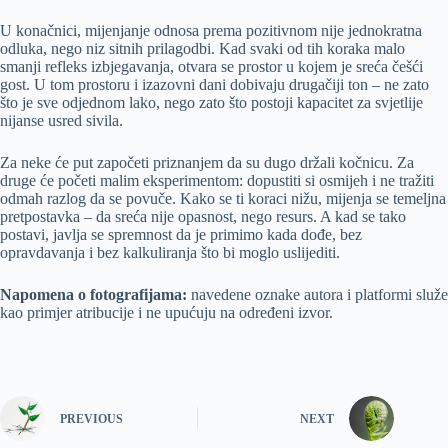
U konačnici, mijenjanje odnosa prema pozitivnom nije jednokratna
odluka, nego niz sitnih prilagodbi. Kad svaki od tih koraka malo
smanji refleks izbjegavanja, otvara se prostor u kojem je sreća češći
gost. U tom prostoru i izazovni dani dobivaju drugačiji ton – ne zato
što je sve odjednom lako, nego zato što postoji kapacitet za svjetlije
nijanse usred sivila.
Za neke će put započeti priznanjem da su dugo držali kočnicu. Za
druge će početi malim eksperimentom: dopustiti si osmijeh i ne tražiti
odmah razlog da se povuče. Kako se ti koraci nižu, mijenja se temeljna
pretpostavka – da sreća nije opasnost, nego resurs. A kad se tako
postavi, javlja se spremnost da je primimo kada dođe, bez
opravdavanja i bez kalkuliranja što bi moglo uslijediti.
Napomena o fotografijama:
navedene oznake autora i platformi služe
kao primjer atribucije i ne upućuju na određeni izvor.
PREVIOUS
NEXT