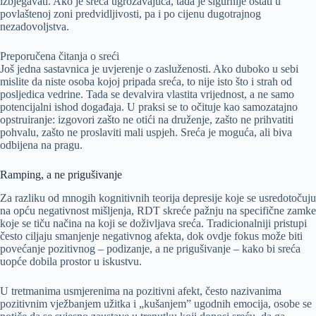
izbjegavati. Ako je sreća ugrožavajuća, tada je sigurnije ostati u
povlaštenoj zoni predvidljivosti, pa i po cijenu dugotrajnog
nezadovoljstva.
Preporučena čitanja o sreći
Još jedna sastavnica je uvjerenje o zasluženosti. Ako duboko u sebi
mislite da niste osoba kojoj pripada sreća, to nije isto što i strah od
posljedica vedrine. Tada se devalvira vlastita vrijednost, a ne samo
potencijalni ishod događaja. U praksi se to očituje kao samozatajno
opstruiranje: izgovori zašto ne otići na druženje, zašto ne prihvatiti
pohvalu, zašto ne proslaviti mali uspjeh. Sreća je moguća, ali biva
odbijena na pragu.
Ramping, a ne prigušivanje
Za razliku od mnogih kognitivnih teorija depresije koje se usredotočuju
na opću negativnost mišljenja, RDT skreće pažnju na specifične zamke
koje se tiču načina na koji se doživljava sreća. Tradicionalniji pristupi
često ciljaju smanjenje negativnog afekta, dok ovdje fokus može biti
povećanje pozitivnog – podizanje, a ne prigušivanje – kako bi sreća
uopće dobila prostor u iskustvu.
U tretmanima usmjerenima na pozitivni afekt, često nazivanima
pozitivnim vježbanjem užitka i „kušanjem” ugodnih emocija, osobe se