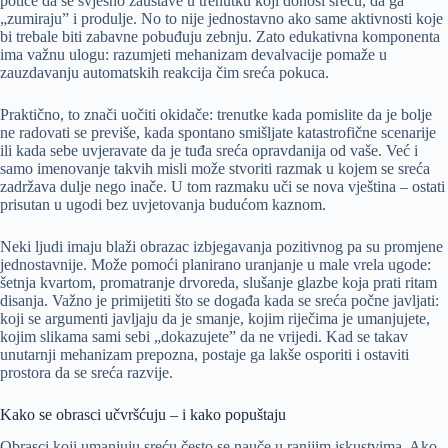
potiče da se svjesno zaustave u trenutku koji donosi sreću, da ga
„zumiraju” i produlje. No to nije jednostavno ako same aktivnosti koje
bi trebale biti zabavne pobuđuju zebnju. Zato edukativna komponenta
ima važnu ulogu: razumjeti mehanizam devalvacije pomaže u
zauzdavanju automatskih reakcija čim sreća pokuca.
Praktično, to znači uočiti okidače: trenutke kada pomislite da je bolje
ne radovati se previše, kada spontano smišljate katastrofične scenarije
ili kada sebe uvjeravate da je tuđa sreća opravdanija od vaše. Već i
samo imenovanje takvih misli može stvoriti razmak u kojem se sreća
zadržava dulje nego inače. U tom razmaku uči se nova vještina – ostati
prisutan u ugodi bez uvjetovanja budućom kaznom.
Neki ljudi imaju blaži obrazac izbjegavanja pozitivnog pa su promjene
jednostavnije. Može pomoći planirano uranjanje u male vrela ugode:
šetnja kvartom, promatranje drvoreda, slušanje glazbe koja prati ritam
disanja. Važno je primijetiti što se događa kada se sreća počne javljati:
koji se argumenti javljaju da je smanje, kojim riječima je umanjujete,
kojim slikama sami sebi „dokazujete” da ne vrijedi. Kad se takav
unutarnji mehanizam prepozna, postaje ga lakše osporiti i ostaviti
prostora da se sreća razvije.
Kako se obrasci učvršćuju – i kako popuštaju
Obrasci koji umanjuju sreću često se nauče u ranijim iskustvima. Ako