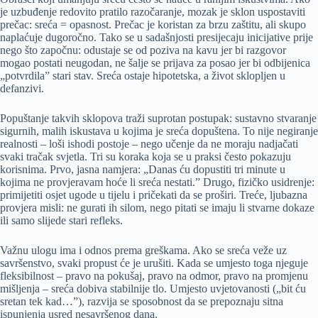
je uzbuđenje redovito pratilo razočaranje, mozak je sklon uspostaviti
prečac: sreća = opasnost. Prečac je koristan za brzu zaštitu, ali skupo
naplaćuje dugoročno. Tako se u sadašnjosti presijecaju inicijative prije
nego što započnu: odustaje se od poziva na kavu jer bi razgovor
mogao postati neugodan, ne šalje se prijava za posao jer bi odbijenica
„potvrdila” stari stav. Sreća ostaje hipotetska, a život sklopljen u
defanzivi.
Popuštanje takvih sklopova traži suprotan postupak: sustavno stvaranje
sigurnih, malih iskustava u kojima je sreća dopuštena. To nije negiranje
realnosti – loši ishodi postoje – nego učenje da ne moraju nadjačati
svaki tračak svjetla. Tri su koraka koja se u praksi često pokazuju
korisnima. Prvo, jasna namjera: „Danas ću dopustiti tri minute u
kojima ne provjeravam hoće li sreća nestati.” Drugo, fizičko usidrenje:
primijetiti osjet ugode u tijelu i pričekati da se proširi. Treće, ljubazna
provjera misli: ne gurati ih silom, nego pitati se imaju li stvarne dokaze
ili samo slijede stari refleks.
Važnu ulogu ima i odnos prema greškama. Ako se sreća veže uz
savršenstvo, svaki propust će je urušiti. Kada se umjesto toga njeguje
fleksibilnost – pravo na pokušaj, pravo na odmor, pravo na promjenu
mišljenja – sreća dobiva stabilnije tlo. Umjesto uvjetovanosti („bit ću
sretan tek kad…”), razvija se sposobnost da se prepoznaju sitna
ispunjenja usred nesavršenog dana.