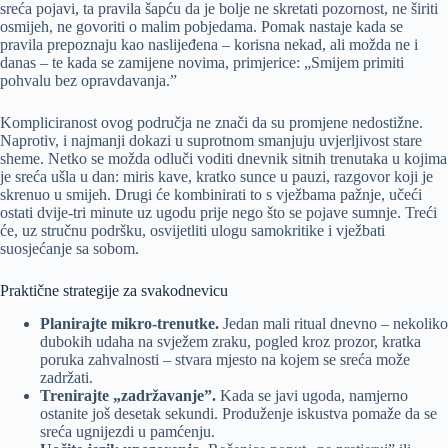
sreća pojavi, ta pravila šapću da je bolje ne skretati pozornost, ne širiti
osmijeh, ne govoriti o malim pobjedama. Pomak nastaje kada se
pravila prepoznaju kao naslijeđena – korisna nekad, ali možda ne i
danas – te kada se zamijene novima, primjerice: „Smijem primiti
pohvalu bez opravdavanja.”
Kompliciranost ovog područja ne znači da su promjene nedostižne.
Naprotiv, i najmanji dokazi u suprotnom smanjuju uvjerljivost stare
sheme. Netko se možda odluči voditi dnevnik sitnih trenutaka u kojima
je sreća ušla u dan: miris kave, kratko sunce u pauzi, razgovor koji je
skrenuo u smijeh. Drugi će kombinirati to s vježbama pažnje, učeći
ostati dvije-tri minute uz ugodu prije nego što se pojave sumnje. Treći
će, uz stručnu podršku, osvijetliti ulogu samokritike i vježbati
suosjećanje sa sobom.
Praktične strategije za svakodnevicu
Planirajte mikro-trenutke.
Jedan mali ritual dnevno – nekoliko
dubokih udaha na svježem zraku, pogled kroz prozor, kratka
poruka zahvalnosti – stvara mjesto na kojem se sreća može
zadržati.
Trenirajte „zadržavanje”.
Kada se javi ugoda, namjerno
ostanite još desetak sekundi. Produženje iskustva pomaže da se
sreća ugnijezdi u pamćenju.