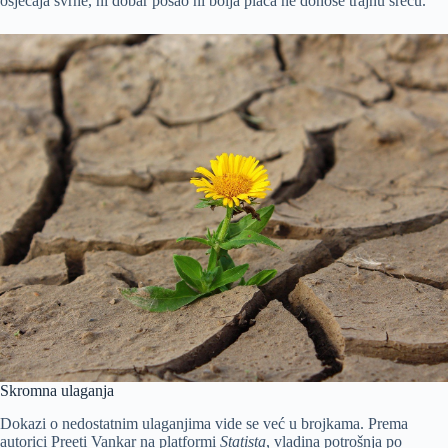
osjećaja svrhe, ni dobar posao ni bolja plaća ne donose trajnu sreću.
Skromna ulaganja
Dokazi o nedostatnim ulaganjima vide se već u brojkama. Prema
autorici Preeti Vankar na platformi
Statista
, vladina potrošnja po