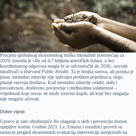
Procjena globalnog ekonomskog troška mentalnih poremećaja za
2019. iznosila je više od 4,7 bilijuna američkih dolara, a bez
koordiniranog odgovora mogla bi se udvostručiti do 2030., navode
istraživači u
Harvard Public Health
. Ta je brojka surova, ali poruka je
jasna: mentalno zdravlje nije izdvojen problem pojedinaca, nego
pitanje razvoja društava. Kad mentalno zdravlje oslabi, slabi i
inovativnost, društveno povjerenje i međusobna solidarnost –
vrijednosti koje novac ne može izravno kupiti, ali koje bez ulaganja
nije moguće očuvati.
Dobre vijesti
Upravo je zato ohrabrujuće što ulaganje u skrb i prevenciju donosi
opipljive koristi. Godine 2021. Le, Esturas i suradnici proveli su
sustavni pregled ekonomskih evaluacija intervencija usmjerenih na