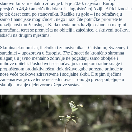
stanovniku za mentalno zdravlje bila je 2020. najviša u Europi –
prosječno 46,49 američkih dolara. U Jugoistočnoj Aziji i Africi iznosila
je tek deset centi po stanovniku. Razlike su gole – i ne odražavaju
samo financijske mogućnosti, nego i različite političke prioritete te
razvijenost mreže usluga. Kada mentalno zdravlje ostane na margini
proračuna, teret se premješta na obitelji i zajednice, a skriveni troškovi
iskaču na drugim mjestima.
Skupina ekonomista, liječnika i znanstvenika – Chisholm, Sweeney i
suradnici – upozorava u časopisu
The Lancet
da kronično skromna
ulaganja u javno mentalno zdravlje ne pogađaju samo oboljele i
njihove obitelji. Poslodavci se suočavaju s manjkom radne snage i
propuštenom produktivnošću, dok države gube porezne prihode te
nose veće troškove zdravstvene i socijalne skrbi. Drugim riječima,
zanemarivanje ove teme ne štedi novac – ono ga preraspodjeljuje u
skuplje i manje djelotvorne džepove sustava.