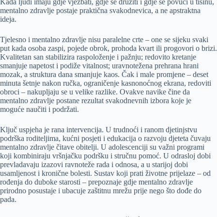
Kada ljudi imaju gdje vježbati, gdje se družiti i gdje se povući u tišinu,
mentalno zdravlje postaje praktična svakodnevica, a ne apstraktna
ideja.
Tjelesno i mentalno zdravlje nisu paralelne crte – one se sijeku svaki
put kada osoba zaspi, pojede obrok, prohoda kvart ili progovori o brizi.
Kvalitetan san stabilizira raspoloženje i pažnju; redovito kretanje
smanjuje napetost i podiže vitalnost; uravnotežena prehrana hrani
mozak, a struktura dana smanjuje kaos. Čak i male promjene – deset
minuta šetnje nakon ručka, ograničenje kasnonoćnog ekrana, redoviti
obroci – nakupljaju se u velike razlike. Ovakve navike čine da
mentalno zdravlje postane rezultat svakodnevnih izbora koje je
moguće naučiti i podržati.
Ključ uspjeha je rana intervencija. U trudnoći i ranom djetinjstvu
podrška roditeljima, kućni posjeti i edukacija o razvoju djeteta čuvaju
mentalno zdravlje čitave obitelji. U adolescenciji su važni programi
koji kombiniraju vršnjačku podršku i stručnu pomoć. U odrasloj dobi
prevladavaju izazovi ravnoteže rada i odnosa, a u starijoj dobi
usamljenost i kronične bolesti. Sustav koji prati životne prijelaze – od
rođenja do duboke starosti – prepoznaje gdje mentalno zdravlje
prirodno posustaje i ubacuje zaštitnu mrežu prije nego što dođe do
pada.