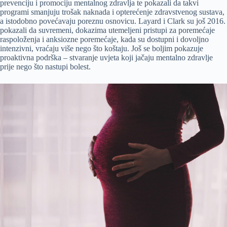
prevenciju i promociju mentalnog zdravlja te pokazali da takvi
programi smanjuju trošak naknada i opterećenje zdravstvenog sustava,
a istodobno povećavaju poreznu osnovicu. Layard i Clark su još 2016.
pokazali da suvremeni, dokazima utemeljeni pristupi za poremećaje
raspoloženja i anksiozne poremećaje, kada su dostupni i dovoljno
intenzivni, vraćaju više nego što koštaju. Još se boljim pokazuje
proaktivna podrška – stvaranje uvjeta koji jačaju mentalno zdravlje
prije nego što nastupi bolest.