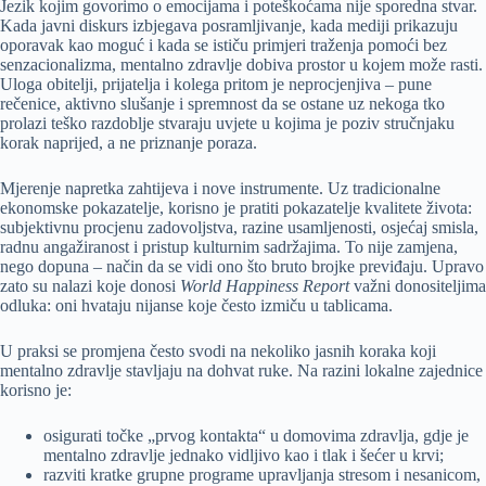
Jezik kojim govorimo o emocijama i poteškoćama nije sporedna stvar.
Kada javni diskurs izbjegava posramljivanje, kada mediji prikazuju
oporavak kao moguć i kada se ističu primjeri traženja pomoći bez
senzacionalizma, mentalno zdravlje dobiva prostor u kojem može rasti.
Uloga obitelji, prijatelja i kolega pritom je neprocjenjiva – pune
rečenice, aktivno slušanje i spremnost da se ostane uz nekoga tko
prolazi teško razdoblje stvaraju uvjete u kojima je poziv stručnjaku
korak naprijed, a ne priznanje poraza.
Mjerenje napretka zahtijeva i nove instrumente. Uz tradicionalne
ekonomske pokazatelje, korisno je pratiti pokazatelje kvalitete života:
subjektivnu procjenu zadovoljstva, razine usamljenosti, osjećaj smisla,
radnu angažiranost i pristup kulturnim sadržajima. To nije zamjena,
nego dopuna – način da se vidi ono što bruto brojke previđaju. Upravo
zato su nalazi koje donosi
World Happiness Report
važni donositeljima
odluka: oni hvataju nijanse koje često izmiču u tablicama.
U praksi se promjena često svodi na nekoliko jasnih koraka koji
mentalno zdravlje stavljaju na dohvat ruke. Na razini lokalne zajednice
korisno je:
osigurati točke „prvog kontakta“ u domovima zdravlja, gdje je
mentalno zdravlje jednako vidljivo kao i tlak i šećer u krvi;
razviti kratke grupne programe upravljanja stresom i nesanicom,