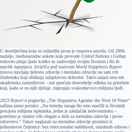
U desetljećima koja su uslijedila javna je rasprava sazrela. Od 2006.
nadalje, međunarodne ankete koje provode
United Nations
i
Gallup
redovito pitaju ljude koliko su zadovoljni svojim životom i što ih
najviše ispunjava. Izvješća pod nazivom
World Happiness Report
iznova stavljaju tjelesno zdravlje i mentalno zdravlje na sam vrh
čimbenika koji oblikuju subjektivnu dobrobit. Takvi nalazi nisu tek
akademska zanimljivost – oni upućuju donositelje odluka na prioritete
koji, kada se na njih djeluje, mijenjaju svakodnevicu milijuna ljudi.
2023 Report
u poglavlju „The Happiness Agenda: the Next 10 Years“
sažima jasnu poruku: „Na temelju onoga što smo naučili iz životnih
procjena milijuna ispitanika, jedan je zaključak nedvosmislen –
potrebno je znatno više ulagati u skrb za mentalno zdravlje i javno
zdravstvo.“ Takav naglasak na mentalno zdravlje proizlazi iz
jednostavne činjenice: bez emocionalne stabilnosti, smislenih odnosa i