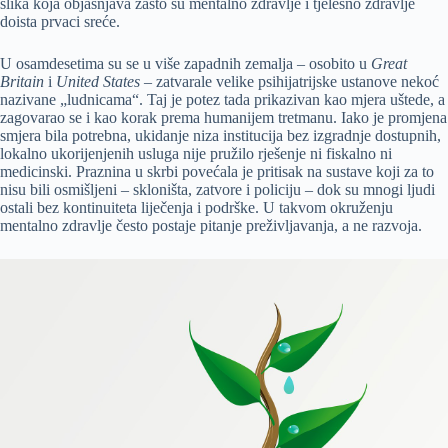
slika koja objašnjava zašto su mentalno zdravlje i tjelesno zdravlje
doista prvaci sreće.
U osamdesetima su se u više zapadnih zemalja – osobito u
Great
Britain
i
United States
– zatvarale velike psihijatrijske ustanove nekoć
nazivane „ludnicama“. Taj je potez tada prikazivan kao mjera uštede, a
zagovarao se i kao korak prema humanijem tretmanu. Iako je promjena
smjera bila potrebna, ukidanje niza institucija bez izgradnje dostupnih,
lokalno ukorijenjenih usluga nije pružilo rješenje ni fiskalno ni
medicinski. Praznina u skrbi povećala je pritisak na sustave koji za to
nisu bili osmišljeni – skloništa, zatvore i policiju – dok su mnogi ljudi
ostali bez kontinuiteta liječenja i podrške. U takvom okruženju
mentalno zdravlje često postaje pitanje preživljavanja, a ne razvoja.