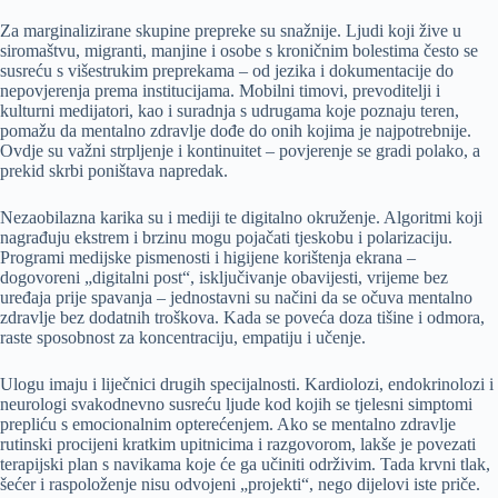
Za marginalizirane skupine prepreke su snažnije. Ljudi koji žive u
siromaštvu, migranti, manjine i osobe s kroničnim bolestima često se
susreću s višestrukim preprekama – od jezika i dokumentacije do
nepovjerenja prema institucijama. Mobilni timovi, prevoditelji i
kulturni medijatori, kao i suradnja s udrugama koje poznaju teren,
pomažu da mentalno zdravlje dođe do onih kojima je najpotrebnije.
Ovdje su važni strpljenje i kontinuitet – povjerenje se gradi polako, a
prekid skrbi poništava napredak.
Nezaobilazna karika su i mediji te digitalno okruženje. Algoritmi koji
nagrađuju ekstrem i brzinu mogu pojačati tjeskobu i polarizaciju.
Programi medijske pismenosti i higijene korištenja ekrana –
dogovoreni „digitalni post“, isključivanje obavijesti, vrijeme bez
uređaja prije spavanja – jednostavni su načini da se očuva mentalno
zdravlje bez dodatnih troškova. Kada se poveća doza tišine i odmora,
raste sposobnost za koncentraciju, empatiju i učenje.
Ulogu imaju i liječnici drugih specijalnosti. Kardiolozi, endokrinolozi i
neurologi svakodnevno susreću ljude kod kojih se tjelesni simptomi
prepliću s emocionalnim opterećenjem. Ako se mentalno zdravlje
rutinski procijeni kratkim upitnicima i razgovorom, lakše je povezati
terapijski plan s navikama koje će ga učiniti održivim. Tada krvni tlak,
šećer i raspoloženje nisu odvojeni „projekti“, nego dijelovi iste priče.