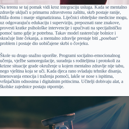
Na terenu se taj pomak vidi kroz integraciju usluga. Kada se mentalno
zdravlje uključi u primarnu zdravstvenu zaštitu, skrb postaje ranije,
bliža domu i manje stigmatizirana. Liječnici obiteljske medicine mogu,
uz odgovarajuću edukaciju i superviziju, prepoznati rane znakove,
provesti kratke psihološke intervencije i upućivati na specijalističku
pomoć tamo gdje je potrebna. Takav model rasterećuje bolnice i
skraćuje liste čekanja, a mentalno zdravlje prestaje biti „poseban“
problem i postaje dio uobičajene skrbi o čovjeku.
Škole su drugo snažno uporište. Programi socijalno-emocionalnog
učenja, vježbe samoregulacije, suradnja s roditeljima i protokoli za
krizne situacije grade okruženje u kojem mentalno zdravlje nije tabu,
nego vještina koja se uči. Kada djeca rano svladaju tehnike disanja,
imenovanja emocija i traženja pomoći, lakše se nose s ispitima,
vršnjačkim odnosima i digitalnim pritiscima. Učitelji dobivaju alat, a
školske zajednice postaju otpornije.