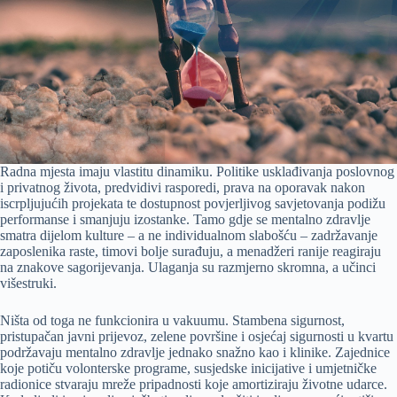
Radna mjesta imaju vlastitu dinamiku. Politike usklađivanja poslovnog
i privatnog života, predvidivi rasporedi, prava na oporavak nakon
iscrpljujućih projekata te dostupnost povjerljivog savjetovanja podižu
performanse i smanjuju izostanke. Tamo gdje se mentalno zdravlje
smatra dijelom kulture – a ne individualnom slabošću – zadržavanje
zaposlenika raste, timovi bolje surađuju, a menadžeri ranije reagiraju
na znakove sagorijevanja. Ulaganja su razmjerno skromna, a učinci
višestruki.
Ništa od toga ne funkcionira u vakuumu. Stambena sigurnost,
pristupačan javni prijevoz, zelene površine i osjećaj sigurnosti u kvartu
podržavaju mentalno zdravlje jednako snažno kao i klinike. Zajednice
koje potiču volonterske programe, susjedske inicijative i umjetničke
radionice stvaraju mreže pripadnosti koje amortiziraju životne udarce.