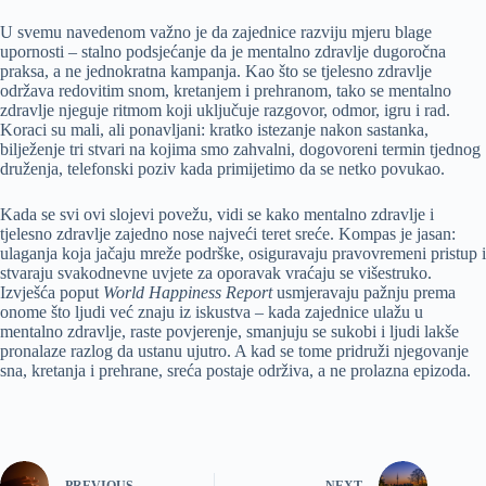
U svemu navedenom važno je da zajednice razviju mjeru blage
upornosti – stalno podsjećanje da je mentalno zdravlje dugoročna
praksa, a ne jednokratna kampanja. Kao što se tjelesno zdravlje
održava redovitim snom, kretanjem i prehranom, tako se mentalno
zdravlje njeguje ritmom koji uključuje razgovor, odmor, igru i rad.
Koraci su mali, ali ponavljani: kratko istezanje nakon sastanka,
bilježenje tri stvari na kojima smo zahvalni, dogovoreni termin tjednog
druženja, telefonski poziv kada primijetimo da se netko povukao.
Kada se svi ovi slojevi povežu, vidi se kako mentalno zdravlje i
tjelesno zdravlje zajedno nose najveći teret sreće. Kompas je jasan:
ulaganja koja jačaju mreže podrške, osiguravaju pravovremeni pristup i
stvaraju svakodnevne uvjete za oporavak vraćaju se višestruko.
Izvješća poput
World Happiness Report
usmjeravaju pažnju prema
onome što ljudi već znaju iz iskustva – kada zajednice ulažu u
mentalno zdravlje, raste povjerenje, smanjuju se sukobi i ljudi lakše
pronalaze razlog da ustanu ujutro. A kad se tome pridruži njegovanje
sna, kretanja i prehrane, sreća postaje održiva, a ne prolazna epizoda.