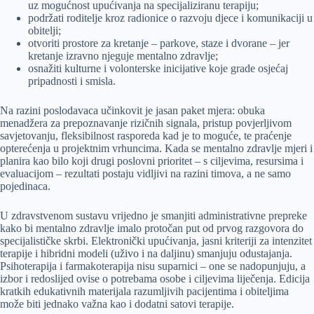
uz mogućnost upućivanja na specijaliziranu terapiju;
podržati roditelje kroz radionice o razvoju djece i komunikaciji u
obitelji;
otvoriti prostore za kretanje – parkove, staze i dvorane – jer
kretanje izravno njeguje mentalno zdravlje;
osnažiti kulturne i volonterske inicijative koje grade osjećaj
pripadnosti i smisla.
Na razini poslodavaca učinkovit je jasan paket mjera: obuka
menadžera za prepoznavanje rizičnih signala, pristup povjerljivom
savjetovanju, fleksibilnost rasporeda kad je to moguće, te praćenje
opterećenja u projektnim vrhuncima. Kada se mentalno zdravlje mjeri i
planira kao bilo koji drugi poslovni prioritet – s ciljevima, resursima i
evaluacijom – rezultati postaju vidljivi na razini timova, a ne samo
pojedinaca.
U zdravstvenom sustavu vrijedno je smanjiti administrativne prepreke
kako bi mentalno zdravlje imalo protočan put od prvog razgovora do
specijalističke skrbi. Elektronički upućivanja, jasni kriteriji za intenzitet
terapije i hibridni modeli (uživo i na daljinu) smanjuju odustajanja.
Psihoterapija i farmakoterapija nisu suparnici – one se nadopunjuju, a
izbor i redoslijed ovise o potrebama osobe i ciljevima liječenja. Edicija
kratkih edukativnih materijala razumljivih pacijentima i obiteljima
može biti jednako važna kao i dodatni satovi terapije.