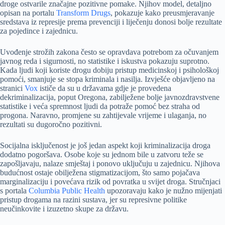
droge ostvarile značajne pozitivne pomake. Njihov model, detaljno
opisan na portalu
Transform Drugs
, pokazuje kako preusmjeravanje
sredstava iz represije prema prevenciji i liječenju donosi bolje rezultate
za pojedince i zajednicu.
Uvođenje strožih zakona često se opravdava potrebom za očuvanjem
javnog reda i sigurnosti, no statistike i iskustva pokazuju suprotno.
Kada ljudi koji koriste drogu dobiju pristup medicinskoj i psihološkoj
pomoći, smanjuje se stopa kriminala i nasilja. Izvješće objavljeno na
stranici
Vox
ističe da su u državama gdje je provedena
dekriminalizacija, poput Oregona, zabilježene bolje javnozdravstvene
statistike i veća spremnost ljudi da potraže pomoć bez straha od
progona. Naravno, promjene su zahtijevale vrijeme i ulaganja, no
rezultati su dugoročno pozitivni.
Socijalna isključenost je još jedan aspekt koji kriminalizacija droga
dodatno pogoršava. Osobe koje su jednom bile u zatvoru teže se
zapošljavaju, nalaze smještaj i ponovo uključuju u zajednicu. Njihova
budućnost ostaje obilježena stigmatizacijom, što samo pojačava
marginalizaciju i povećava rizik od povratka u svijet droga. Stručnjaci
s portala
Columbia Public Health
upozoravaju kako je nužno mijenjati
pristup drogama na razini sustava, jer su represivne politike
neučinkovite i izuzetno skupe za državu.