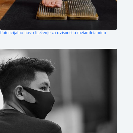
Potencijalno novo liječenje za ovisnost o metamfetaminu