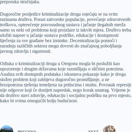
preporuka stručnjaka.
Dugoročne posljedice kriminalizacije droga osjećaju se na svim
razinama društva. Porast zatvorske populacije, povećanje zdravstvenih
troškova, opterećenje pravosudnog sustava i jačanje ilegalnih mreža
samo su neki od problema koji proizlaze iz takvih mjera. Društvo treba
uložiti napore u jačanje sustava podrške, edukacije i dostupnosti
liječenja za sve građane bez iznimke. Decentralizacija pomoći i
suradnja različitih sektora mogu dovesti do značajnog poboljšanja
javnog zdravlja i sigurnosti.
Odluka o kriminalizaciji droga u Oregonu mogla bi poslužiti kao
upozorenje i drugim državama koje razmišljaju o sličnim potezima.
Analiza svih dostupnih podataka i iskustava pokazuje kako je droga
složen problem koji zahtijeva dugoročno promišljanje, a ne
brzopotezna rješenja temeljena na pritiscima i strahu. Povratak represiji
nije odgovor koji će donijeti napredak, nego korak unatrag. Vrijeme je
da društvo stavi zdravlje, edukaciju i socijalnu podršku na prvo mjesto,
kako bi svima omogućili bolju budućnost.