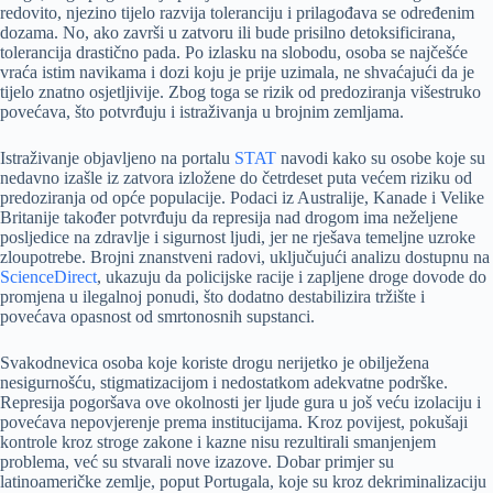
redovito, njezino tijelo razvija toleranciju i prilagođava se određenim
dozama. No, ako završi u zatvoru ili bude prisilno detoksificirana,
tolerancija drastično pada. Po izlasku na slobodu, osoba se najčešće
vraća istim navikama i dozi koju je prije uzimala, ne shvaćajući da je
tijelo znatno osjetljivije. Zbog toga se rizik od predoziranja višestruko
povećava, što potvrđuju i istraživanja u brojnim zemljama.
Istraživanje objavljeno na portalu
STAT
navodi kako su osobe koje su
nedavno izašle iz zatvora izložene do četrdeset puta većem riziku od
predoziranja od opće populacije. Podaci iz Australije, Kanade i Velike
Britanije također potvrđuju da represija nad drogom ima neželjene
posljedice na zdravlje i sigurnost ljudi, jer ne rješava temeljne uzroke
zloupotrebe. Brojni znanstveni radovi, uključujući analizu dostupnu na
ScienceDirect
, ukazuju da policijske racije i zapljene droge dovode do
promjena u ilegalnoj ponudi, što dodatno destabilizira tržište i
povećava opasnost od smrtonosnih supstanci.
Svakodnevica osoba koje koriste drogu nerijetko je obilježena
nesigurnošću, stigmatizacijom i nedostatkom adekvatne podrške.
Represija pogoršava ove okolnosti jer ljude gura u još veću izolaciju i
povećava nepovjerenje prema institucijama. Kroz povijest, pokušaji
kontrole kroz stroge zakone i kazne nisu rezultirali smanjenjem
problema, već su stvarali nove izazove. Dobar primjer su
latinoameričke zemlje, poput Portugala, koje su kroz dekriminalizaciju