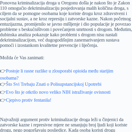
Ponovna kriminalizacija droga u Oregonu došla je nakon što je Zakon
110 omogućio dekriminalizaciju posjedovanja malih količina droga, s
ciljem da se pomogne osobama koje koriste drogu kroz zdravstveni i
socijalni sustav, a ne kroz represiju i zatvorske kazne. Nakon početnog
entuzijazma, promijenilo se javno mišljenje i dio populacije je povezao
probleme s beskućništvom i povećanjem smrtnosti s drogom. Međutim,
dubinska analiza pokazuje kako problemi s drogom nisu nastali
dekriminalizacijom, već dugogodišnjim zanemarivanjem sustava
pomoći i izostankom kvalitetne prevencije i liječenja.
Možda će Vas zanimati:
👉
Postoje li rasne razlike u zlouporabi opioida među starijim
osobama?
👉
Što Svi Trebaju Znati o Polisupstancijskoj Upotrebi
👉
Evo što je otkrilo novo veliko NIH istraživanje ovisnosti
👉
Cjepivo protiv fentanila!
Najvažniji argument protiv kriminalizacije droga leži u činjenici da
zatvorske kazne i represivne mjere ne smanjuju broj ljudi koji koriste
drogu, nego pogoršavaju posljedice. Kada osoba koristi drogu