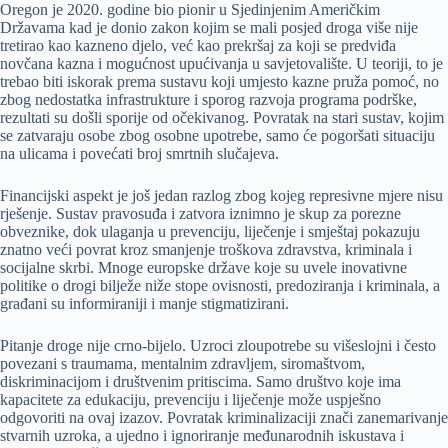
Oregon je 2020. godine bio pionir u Sjedinjenim Američkim
Državama kad je donio zakon kojim se mali posjed droga više nije
tretirao kao kazneno djelo, već kao prekršaj za koji se predviđa
novčana kazna i mogućnost upućivanja u savjetovalište. U teoriji, to je
trebao biti iskorak prema sustavu koji umjesto kazne pruža pomoć, no
zbog nedostatka infrastrukture i sporog razvoja programa podrške,
rezultati su došli sporije od očekivanog. Povratak na stari sustav, kojim
se zatvaraju osobe zbog osobne upotrebe, samo će pogoršati situaciju
na ulicama i povećati broj smrtnih slučajeva.
Financijski aspekt je još jedan razlog zbog kojeg represivne mjere nisu
rješenje. Sustav pravosuđa i zatvora iznimno je skup za porezne
obveznike, dok ulaganja u prevenciju, liječenje i smještaj pokazuju
znatno veći povrat kroz smanjenje troškova zdravstva, kriminala i
socijalne skrbi. Mnoge europske države koje su uvele inovativne
politike o drogi bilježe niže stope ovisnosti, predoziranja i kriminala, a
građani su informiraniji i manje stigmatizirani.
Pitanje droge nije crno-bijelo. Uzroci zloupotrebe su višeslojni i često
povezani s traumama, mentalnim zdravljem, siromaštvom,
diskriminacijom i društvenim pritiscima. Samo društvo koje ima
kapacitete za edukaciju, prevenciju i liječenje može uspješno
odgovoriti na ovaj izazov. Povratak kriminalizaciji znači zanemarivanje
stvarnih uzroka, a ujedno i ignoriranje međunarodnih iskustava i