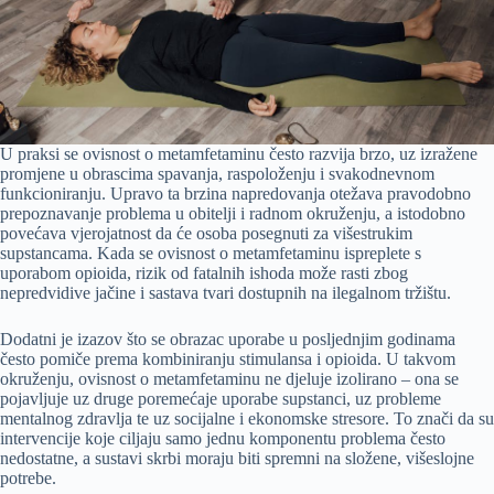
U praksi se ovisnost o metamfetaminu često razvija brzo, uz izražene
promjene u obrascima spavanja, raspoloženju i svakodnevnom
funkcioniranju. Upravo ta brzina napredovanja otežava pravodobno
prepoznavanje problema u obitelji i radnom okruženju, a istodobno
povećava vjerojatnost da će osoba posegnuti za višestrukim
supstancama. Kada se ovisnost o metamfetaminu ispreplete s
uporabom opioida, rizik od fatalnih ishoda može rasti zbog
nepredvidive jačine i sastava tvari dostupnih na ilegalnom tržištu.
Dodatni je izazov što se obrazac uporabe u posljednjim godinama
često pomiče prema kombiniranju stimulansa i opioida. U takvom
okruženju, ovisnost o metamfetaminu ne djeluje izolirano – ona se
pojavljuje uz druge poremećaje uporabe supstanci, uz probleme
mentalnog zdravlja te uz socijalne i ekonomske stresore. To znači da su
intervencije koje ciljaju samo jednu komponentu problema često
nedostatne, a sustavi skrbi moraju biti spremni na složene, višeslojne
potrebe.