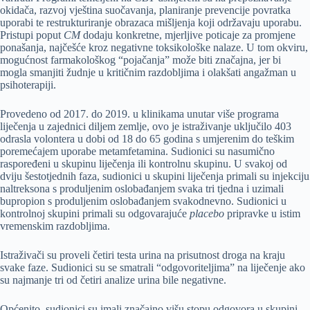
okidača, razvoj vještina suočavanja, planiranje prevencije povratka
uporabi te restrukturiranje obrazaca mišljenja koji održavaju uporabu.
Pristupi poput
CM
dodaju konkretne, mjerljive poticaje za promjene
ponašanja, najčešće kroz negativne toksikološke nalaze. U tom okviru,
mogućnost farmakološkog “pojačanja” može biti značajna, jer bi
mogla smanjiti žudnje u kritičnim razdobljima i olakšati angažman u
psihoterapiji.
Provedeno od 2017. do 2019. u klinikama unutar više programa
liječenja u zajednici diljem zemlje, ovo je istraživanje uključilo 403
odrasla volontera u dobi od 18 do 65 godina s umjerenim do teškim
poremećajem uporabe metamfetamina. Sudionici su nasumično
raspoređeni u skupinu liječenja ili kontrolnu skupinu. U svakoj od
dviju šestotjednih faza, sudionici u skupini liječenja primali su injekciju
naltreksona s produljenim oslobađanjem svaka tri tjedna i uzimali
bupropion s produljenim oslobađanjem svakodnevno. Sudionici u
kontrolnoj skupini primali su odgovarajuće
placebo
pripravke u istim
vremenskim razdobljima.
Istraživači su proveli četiri testa urina na prisutnost droga na kraju
svake faze. Sudionici su se smatrali “odgovoriteljima” na liječenje ako
su najmanje tri od četiri analize urina bile negativne.
Općenito, sudionici su imali značajno višu stopu odgovora u skupini