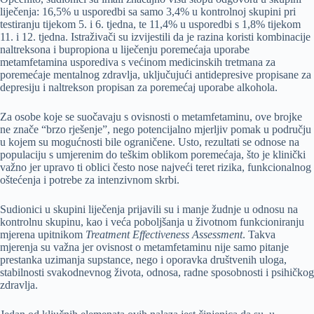
liječenja: 16,5% u usporedbi sa samo 3,4% u kontrolnoj skupini pri
testiranju tijekom 5. i 6. tjedna, te 11,4% u usporedbi s 1,8% tijekom
11. i 12. tjedna. Istraživači su izvijestili da je razina koristi kombinacije
naltreksona i bupropiona u liječenju poremećaja uporabe
metamfetamina usporediva s većinom medicinskih tretmana za
poremećaje mentalnog zdravlja, uključujući antidepresive propisane za
depresiju i naltrekson propisan za poremećaj uporabe alkohola.
Za osobe koje se suočavaju s ovisnosti o metamfetaminu, ove brojke
ne znače “brzo rješenje”, nego potencijalno mjerljiv pomak u području
u kojem su mogućnosti bile ograničene. Usto, rezultati se odnose na
populaciju s umjerenim do teškim oblikom poremećaja, što je klinički
važno jer upravo ti oblici često nose najveći teret rizika, funkcionalnog
oštećenja i potrebe za intenzivnom skrbi.
Sudionici u skupini liječenja prijavili su i manje žudnje u odnosu na
kontrolnu skupinu, kao i veća poboljšanja u životnom funkcioniranju
mjerena upitnikom
Treatment Effectiveness Assessment
. Takva
mjerenja su važna jer ovisnost o metamfetaminu nije samo pitanje
prestanka uzimanja supstance, nego i oporavka društvenih uloga,
stabilnosti svakodnevnog života, odnosa, radne sposobnosti i psihičkog
zdravlja.