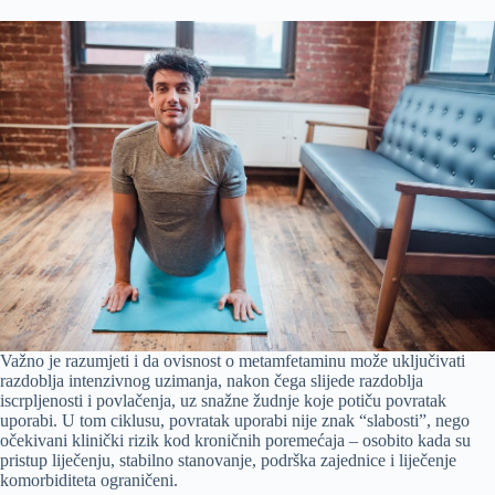
Važno je razumjeti i da ovisnost o metamfetaminu može uključivati
razdoblja intenzivnog uzimanja, nakon čega slijede razdoblja
iscrpljenosti i povlačenja, uz snažne žudnje koje potiču povratak
uporabi. U tom ciklusu, povratak uporabi nije znak “slabosti”, nego
očekivani klinički rizik kod kroničnih poremećaja – osobito kada su
pristup liječenju, stabilno stanovanje, podrška zajednice i liječenje
komorbiditeta ograničeni.