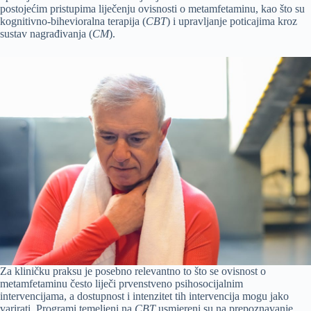
postojećim pristupima liječenju ovisnosti o metamfetaminu, kao što su
kognitivno-bihevioralna terapija (
CBT
) i upravljanje poticajima kroz
sustav nagrađivanja (
CM
).
Za kliničku praksu je posebno relevantno to što se ovisnost o
metamfetaminu često liječi prvenstveno psihosocijalnim
intervencijama, a dostupnost i intenzitet tih intervencija mogu jako
varirati. Programi temeljeni na
CBT
usmjereni su na prepoznavanje