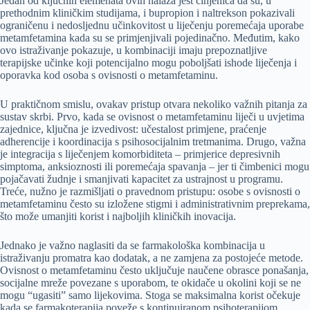
Jedan od ključnih elemenata ovih nalaza jest činjenica da su, u
prethodnim kliničkim studijama, i bupropion i naltrekson pokazivali
ograničenu i nedosljednu učinkovitost u liječenju poremećaja uporabe
metamfetamina kada su se primjenjivali pojedinačno. Međutim, kako
ovo istraživanje pokazuje, u kombinaciji imaju prepoznatljive
terapijske učinke koji potencijalno mogu poboljšati ishode liječenja i
oporavka kod osoba s ovisnosti o metamfetaminu.
U praktičnom smislu, ovakav pristup otvara nekoliko važnih pitanja za
sustav skrbi. Prvo, kada se ovisnost o metamfetaminu liječi u uvjetima
zajednice, ključna je izvedivost: učestalost primjene, praćenje
adherencije i koordinacija s psihosocijalnim tretmanima. Drugo, važna
je integracija s liječenjem komorbiditeta – primjerice depresivnih
simptoma, anksioznosti ili poremećaja spavanja – jer ti čimbenici mogu
pojačavati žudnje i smanjivati kapacitet za ustrajnost u programu.
Treće, nužno je razmišljati o pravednom pristupu: osobe s ovisnosti o
metamfetaminu često su izložene stigmi i administrativnim preprekama,
što može umanjiti korist i najboljih kliničkih inovacija.
Jednako je važno naglasiti da se farmakološka kombinacija u
istraživanju promatra kao dodatak, a ne zamjena za postojeće metode.
Ovisnost o metamfetaminu često uključuje naučene obrasce ponašanja,
socijalne mreže povezane s uporabom, te okidače u okolini koji se ne
mogu “ugasiti” samo lijekovima. Stoga se maksimalna korist očekuje
kada se farmakoterapija poveže s kontinuiranom psihoterapijom,