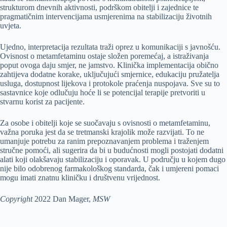
strukturom dnevnih aktivnosti, podrškom obitelji i zajednice te
pragmatičnim intervencijama usmjerenima na stabilizaciju životnih
uvjeta.
Ujedno, interpretacija rezultata traži oprez u komunikaciji s javnošću.
Ovisnost o metamfetaminu ostaje složen poremećaj, a istraživanja
poput ovoga daju smjer, ne jamstvo. Klinička implementacija obično
zahtijeva dodatne korake, uključujući smjernice, edukaciju pružatelja
usluga, dostupnost lijekova i protokole praćenja nuspojava. Sve su to
sastavnice koje odlučuju hoće li se potencijal terapije pretvoriti u
stvarnu korist za pacijente.
Za osobe i obitelji koje se suočavaju s ovisnosti o metamfetaminu,
važna poruka jest da se tretmanski krajolik može razvijati. To ne
umanjuje potrebu za ranim prepoznavanjem problema i traženjem
stručne pomoći, ali sugerira da bi u budućnosti mogli postojati dodatni
alati koji olakšavaju stabilizaciju i oporavak. U području u kojem dugo
nije bilo odobrenog farmakološkog standarda, čak i umjereni pomaci
mogu imati znatnu kliničku i društvenu vrijednost.
Copyright
2022 Dan Mager,
MSW