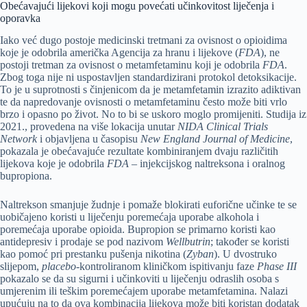
Obećavajući lijekovi koji mogu povećati učinkovitost liječenja i
oporavka
Iako već dugo postoje medicinski tretmani za ovisnost o opioidima
koje je odobrila američka Agencija za hranu i lijekove (
FDA
), ne
postoji tretman za ovisnost o metamfetaminu koji je odobrila
FDA
.
Zbog toga nije ni uspostavljen standardizirani protokol detoksikacije.
To je u suprotnosti s činjenicom da je metamfetamin izrazito adiktivan
te da napredovanje ovisnosti o metamfetaminu često može biti vrlo
brzo i opasno po život. No to bi se uskoro moglo promijeniti. Studija iz
2021., provedena na više lokacija unutar
NIDA Clinical Trials
Network
i objavljena u časopisu
New England Journal of Medicine
,
pokazala je obećavajuće rezultate kombiniranjem dvaju različitih
lijekova koje je odobrila
FDA
– injekcijskog naltreksona i oralnog
bupropiona.
Naltrekson smanjuje žudnje i pomaže blokirati euforične učinke te se
uobičajeno koristi u liječenju poremećaja uporabe alkohola i
poremećaja uporabe opioida. Bupropion se primarno koristi kao
antidepresiv i prodaje se pod nazivom
Wellbutrin
; također se koristi
kao pomoć pri prestanku pušenja nikotina (
Zyban
). U dvostruko
slijepom,
placebo
-kontroliranom kliničkom ispitivanju faze
Phase III
pokazalo se da su sigurni i učinkoviti u liječenju odraslih osoba s
umjerenim ili teškim poremećajem uporabe metamfetamina. Nalazi
upućuju na to da ova kombinacija lijekova može biti koristan dodatak