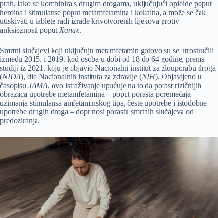
prah, lako se kombinira s drugim drogama, uključujući opioide poput
heroina i stimulanse poput metamfetamina i kokaina, a može se čak
utiskivati u tablete radi izrade krivotvorenih lijekova protiv
anksioznosti poput
Xanax
.
Smrtni slučajevi koji uključuju metamfetamin gotovo su se utrostručili
između 2015. i 2019. kod osoba u dobi od 18 do 64 godine, prema
studiji iz 2021. koju je objavio Nacionalni institut za zlouporabu droga
(
NIDA
), dio Nacionalnih instituta za zdravlje (
NIH
). Objavljeno u
časopisu
JAMA
, ovo istraživanje upućuje na to da porast rizičnijih
obrazaca upotrebe metamfetamina – poput porasta poremećaja
uzimanja stimulansa amfetaminskog tipa, česte upotrebe i istodobne
upotrebe drugih droga – doprinosi porastu smrtnih slučajeva od
predoziranja.