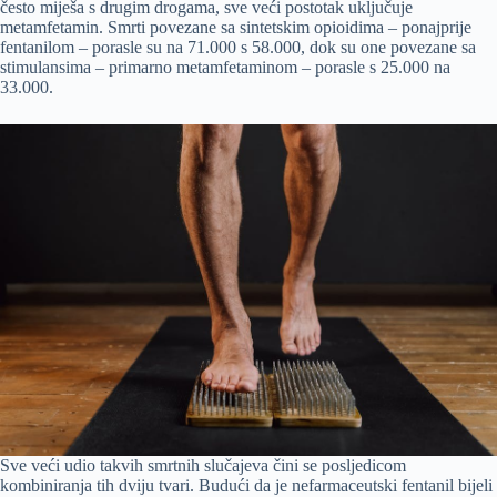
često miješa s drugim drogama, sve veći postotak uključuje
metamfetamin. Smrti povezane sa sintetskim opioidima – ponajprije
fentanilom – porasle su na 71.000 s 58.000, dok su one povezane sa
stimulansima – primarno metamfetaminom – porasle s 25.000 na
33.000.
Sve veći udio takvih smrtnih slučajeva čini se posljedicom
kombiniranja tih dviju tvari. Budući da je nefarmaceutski fentanil bijeli