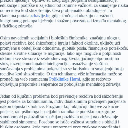
prekida liječenja. Upravo su zbog toga programi destigmatizacije,
edukacije i podrške u zajednici od iznimne važnosti za smanjenje rizika
od recidiva kod shizofrenije. Ova problematika obrađuje se i u
člancima portala
zdravlje.hr
, gdje stručnjaci ukazuju na važnost
integriranog pristupa liječenju i snažne povezanosti između mentalnog
i fizičkog zdravlja.
Osim navedenih socijalnih i bioloških čimbenika, značajnu ulogu u
pojavi recidiva kod shizofrenije igraju i faktori okoline, uključujući
promjene u obiteljskim odnosima, gubitak posla, financijske poteškoće,
stresne životne situacije te migracije. Iako nije moguće u potpunosti
ukloniti sve stresore iz svakodnevnog života, jačanje otpornosti na
stres, razvoj emocionalne inteligencije i osnaživanje vještina
suočavanja s problemima pokazali su se korisnima u smanjenju broja
recidiva kod shizofrenije. O tim tehnikama više informacija može se
pronaći na web stranicama
Poliklinike Harni
, gdje se redovito
objavljuju preporuke i smjernice za poboljšanje mentalnog zdravlja.
Jedan od ključnih problema kod prevencije recidiva kod shizofrenije
jest potreba za kontinuiranim, individualiziranim praćenjem pacijenata
nakon otpusta iz bolnice. Programi koji uključuju timove za kućne
posjete, rad psihologa i socijalnih radnika te podršku kroz grupe
samopomoći pokazali su značajan pozitivan utjecaj na održavanje
stabilnosti simptoma. Posebno se ističe važnost suradnje s obitelji i
bliskim osobama, koje mogu prepoznati prve znakove pogoršanja i