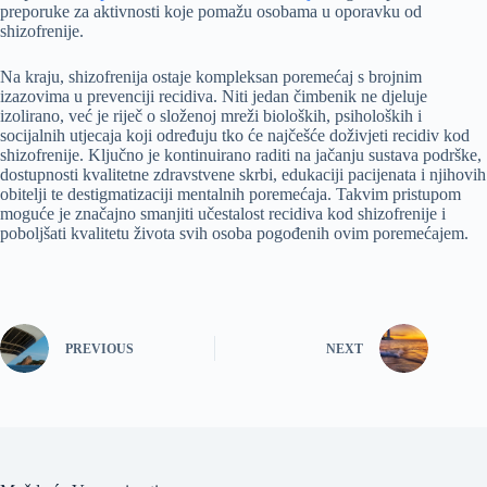
preporuke za aktivnosti koje pomažu osobama u oporavku od
shizofrenije.
Na kraju, shizofrenija ostaje kompleksan poremećaj s brojnim
izazovima u prevenciji recidiva. Niti jedan čimbenik ne djeluje
izolirano, već je riječ o složenoj mreži bioloških, psiholoških i
socijalnih utjecaja koji određuju tko će najčešće doživjeti recidiv kod
shizofrenije. Ključno je kontinuirano raditi na jačanju sustava podrške,
dostupnosti kvalitetne zdravstvene skrbi, edukaciji pacijenata i njihovih
obitelji te destigmatizaciji mentalnih poremećaja. Takvim pristupom
moguće je značajno smanjiti učestalost recidiva kod shizofrenije i
poboljšati kvalitetu života svih osoba pogođenih ovim poremećajem.
PREVIOUS
NEXT