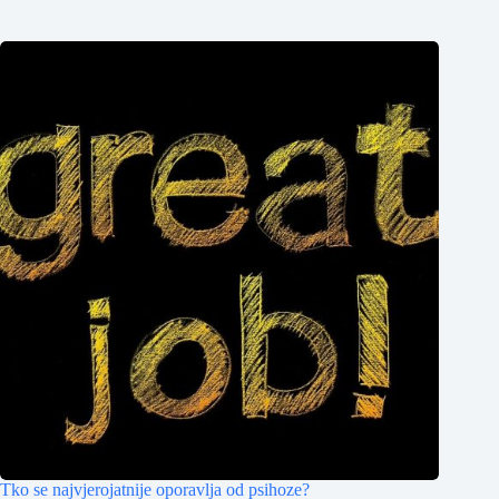
Tko se najvjerojatnije oporavlja od psihoze?