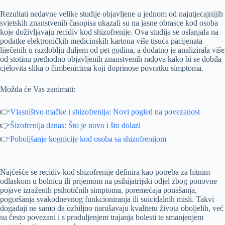
Rezultati nedavne velike studije objavljene u jednom od najutjecajnijih
svjetskih znanstvenih časopisa ukazali su na jasne obrasce kod osoba
koje doživljavaju recidiv kod shizofrenije. Ova studija se oslanjala na
podatke elektroničkih medicinskih kartona više tisuća pacijenata
liječenih u razdoblju duljem od pet godina, a dodatno je analizirala više
od stotinu prethodno objavljenih znanstvenih radova kako bi se dobila
cjelovita slika o čimbenicima koji doprinose povratku simptoma.
Možda će Vas zanimati:
👉
Vlasništvo mačke i shizofrenija: Novi pogled na povezanost
👉
Šizofrenija danas: Što je novo i što dolazi
👉
Poboljšanje kognicije kod osoba sa shizofrenijom
Najčešće se recidiv kod shizofrenije definira kao potreba za hitnim
odlaskom u bolnicu ili prijemom na psihijatrijski odjel zbog ponovne
pojave izraženih psihotičnih simptoma, poremećaja ponašanja,
pogoršanja svakodnevnog funkcioniranja ili suicidalnih misli. Takvi
događaji ne samo da ozbiljno narušavaju kvalitetu života oboljelih, već
su često povezani i s produljenjem trajanja bolesti te smanjenjem