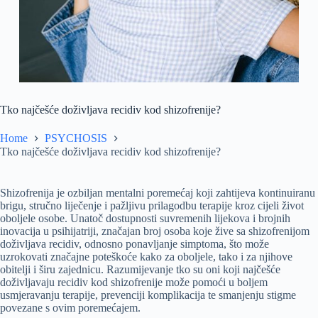
Tko najčešće doživljava recidiv kod shizofrenije?
Home
PSYCHOSIS
Tko najčešće doživljava recidiv kod shizofrenije?
Shizofrenija je ozbiljan mentalni poremećaj koji zahtijeva kontinuiranu
brigu, stručno liječenje i pažljivu prilagodbu terapije kroz cijeli život
oboljele osobe. Unatoč dostupnosti suvremenih lijekova i brojnih
inovacija u psihijatriji, značajan broj osoba koje žive sa shizofrenijom
doživljava recidiv, odnosno ponavljanje simptoma, što može
uzrokovati značajne poteškoće kako za oboljele, tako i za njihove
obitelji i širu zajednicu. Razumijevanje tko su oni koji najčešće
doživljavaju recidiv kod shizofrenije može pomoći u boljem
usmjeravanju terapije, prevenciji komplikacija te smanjenju stigme
povezane s ovim poremećajem.