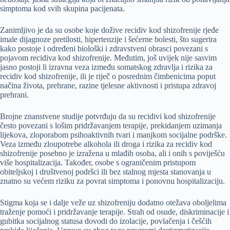
simptoma kod svih skupina pacijenata.
Zanimljivo je da su osobe koje dožive recidiv kod shizofrenije rjeđe
imale dijagnoze pretilosti, hipertenzije i šećerne bolesti, što sugerira
kako postoje i određeni biološki i zdravstveni obrasci povezani s
pojavom recidiva kod shizofrenije. Međutim, još uvijek nije sasvim
jasno postoji li izravna veza između somatskog zdravlja i rizika za
recidiv kod shizofrenije, ili je riječ o posrednim čimbenicima poput
načina života, prehrane, razine tjelesne aktivnosti i pristupa zdravoj
prehrani.
Brojne znanstvene studije potvrđuju da su recidivi kod shizofrenije
često povezani s lošim pridržavanjem terapije, prekidanjem uzimanja
lijekova, zloporabom psihoaktivnih tvari i manjkom socijalne podrške.
Veza između zloupotrebe alkohola ili droga i rizika za recidiv kod
shizofrenije posebno je izražena u mlađih osoba, ali i onih s poviješću
više hospitalizacija. Također, osobe s ograničenim pristupom
obiteljskoj i društvenoj podršci ili bez stalnog mjesta stanovanja u
znatno su većem riziku za povrat simptoma i ponovnu hospitalizaciju.
Stigma koja se i dalje veže uz shizofreniju dodatno otežava oboljelima
traženje pomoći i pridržavanje terapije. Strah od osude, diskriminacije i
gubitka socijalnog statusa dovodi do izolacije, povlačenja i češćih