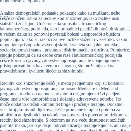
mogućnosti za oporavak.
Analiza demografskih podataka pokazuje kako su muškarci nešto
češće izloženi riziku za recidiv kod shizofrenije, iako razlike nisu
statistički značajne. Uočeno je da su osobe afroameričkog i
latinoameričkog podrijetla, kao i pripadnici pacifičkih otočnih skupina,
u većem riziku za ponovni povratak bolesti u usporedbi s bijelom
populacijom. Iako su razlozi za ove razlike složeni i višestruki, važnu
ulogu igra pristup zdravstvenoj skrbi, kvaliteta socijalne podrške,
socioekonomski status i prisutnost diskriminacije u društvu. Primjerice,
studije pokazuju da su osobe crne rase i latinoameričkog podrijetla
češće korisnici javnog zdravstvenog osiguranja te imaju ograničen
pristup privatnim zdravstvenim uslugama, što može utjecati na
pravodobnost i kvalitetu liječenja shizofrenije.
Recidiv kod shizofrenije češći je među pacijentima koji su korisnici
javnog zdravstvenog osiguranja, odnosno Medicare ili Medicaid
programa, u odnosu na one s privatnim osiguranjem. Ovi pacijenti
često imaju više komorbiditeta i složenije zdravstvene potrebe, što
može dodatno otežati kontinuitet brige i praćenje terapije. Dodatno,
veći broj propisanih lijekova, češće promjene terapije i potreba za
atipičnim antipsihoticima također su povezani s povećanim rizikom za
recidiv kod shizofrenije. S obzirom na sve veću dostupnost različitih
psihofarmaka, jasno je da je individualizacija terapije ključna, ali i dalje
nedostaje jasna strategija koja bi značajno smanjila rizik od ponavljanja