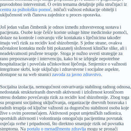
pravodobno intervenirati. O ovim temama detaljnije pišu stručnjaci iz
centra za psihološku pomoć
, ističući važnost edukacije obitelji i
uključenosti svih članova zajednice u proces oporavka.
Još jedan važan čimbenik je odnos između zdravstvenog sustava i
pacijenata. Osobe koje češće koriste usluge hitne medicinske pomoći,
dolaze na kontrole i ostvaruju više kontakata s liječnicima također
imaju veći rizik za recidiv kod shizofrenije. S jedne strane, ovakva
učestalost kontakta može biti pokazatelj složenosti kliničke slike, ali i
neadekvatnosti pružene terapije. Stoga je nužno uvesti strategije za
rano prepoznavanje i intervenciju, kako bi se izbjegle nepotrebne
hospitalizacije i povećala učinkovitost liječenja. Smjernice o važnosti
integrirane skrbi, koje uključuju i zdravstvene i socijalne aspekte,
dostupne su na web stranici
zavoda za javno zdravstvo
.
Socijalna izolacija, nemogućnost ostvarivanja stabilnog radnog odnosa,
nedostatak strukturiranih dnevnih aktivnosti i izloženost kroničnom
stresu dodatno povećavaju rizik za recidiv kod shizofrenije. Zbog toga
su programi socijalnog uključivanja, organizacije dnevnih boravaka i
radnih terapija od ključne važnosti za dugoročnu stabilnost osoba koje
žive s ovim poremećajem. Aktivnosti poput umjetničkih radionica,
sportskih aktivnosti i volontiranja omogućuju pacijentima povratak
osjećaja svrhe i pripadnosti, što direktno smanjuje rizik od povratka
simptoma. Na
portalu o menadžmentu zdravlja
mogu se pronaći