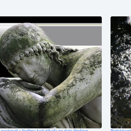
postupati s ljudima koji nikada ne daju direktan
Potiskivan