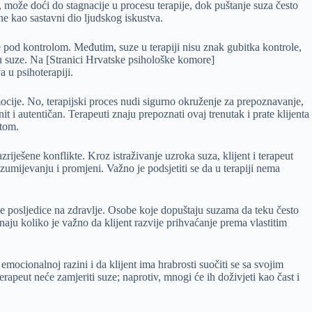
, može doći do stagnacije u procesu terapije, dok puštanje suza često
ne kao sastavni dio ljudskog iskustva.
e pod kontrolom. Međutim, suze u terapiji nisu znak gubitka kontrole,
ju suze. Na [Stranici Hrvatske psihološke komore]
 u psihoterapiji.
emocije. No, terapijski proces nudi sigurno okruženje za prepoznavanje,
t i autentičan. Terapeuti znaju prepoznati ovaj trenutak i prate klijenta
etom.
riješene konflikte. Kroz istraživanje uzroka suza, klijent i terapeut
azumijevanju i promjeni. Važno je podsjetiti se da u terapiji nema
vne posljedice na zdravlje. Osobe koje dopuštaju suzama da teku često
aju koliko je važno da klijent razvije prihvaćanje prema vlastitim
mocionalnoj razini i da klijent ima hrabrosti suočiti se sa svojim
rapeut neće zamjeriti suze; naprotiv, mnogi će ih doživjeti kao čast i