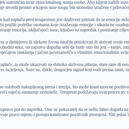
ijek autentičan izraz emocionalnog stanja osobe. Ako klijent zadrži suze
oje stvoriti prostor u kojem suze mogu biti slobodno izražene i prihvaće
m kad zaplaču pred terapeutom jest društveni pritisak da se emocije drž
o bi pružili podršku osobama koje izražavaju emocije i nikada ne osuđu
anje emocija, uključujući suze, ključno za napredak i postizanje ciljeva
u djetinjstvu ili tijekom života naučile potiskivati ili skrivati svoje 
obodno teku, on zapravo dopušta sebi da bude ono što jest – ranjiv, istini
a osjećajem olakšanja i jačom povezanošću s vlastitim emocionalnim svij
plače, to može ukazivati na duboko skrivena pitanja, stare rane ili neraz
es iscjeljenja. Suze su, dakle, dragocjen signal koji vodi prema rastu, r
 se oslobodi nakupljenog stresa i tenzija, što može imati izravne poziti
ći osjećaj unutarnje ravnoteže. Terapeuti podržavaju ovaj proces jer zn
 upravo put do napretka. One su pokazatelj da se nešto bitno događa na e
je pravo mjesto i postaju katalizator pozitivnih promjena. Niti jedan te