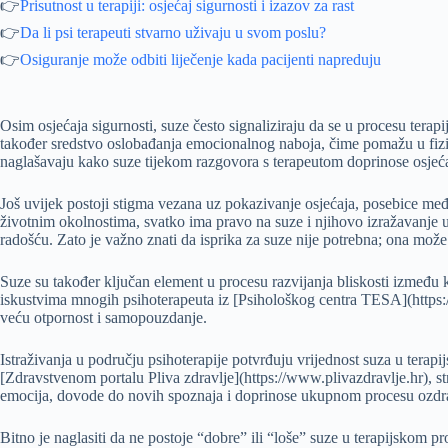
👉
Prisutnost u terapiji: osjećaj sigurnosti i izazov za rast
👉
Da li psi terapeuti stvarno uživaju u svom poslu?
👉
Osiguranje može odbiti liječenje kada pacijenti napreduju
Osim osjećaja sigurnosti, suze često signaliziraju da se u procesu tera
također sredstvo oslobađanja emocionalnog naboja, čime pomažu u fiziol
naglašavaju kako suze tijekom razgovora s terapeutom doprinose osjećaj
Još uvijek postoji stigma vezana uz pokazivanje osjećaja, posebice među 
životnim okolnostima, svatko ima pravo na suze i njihovo izražavanje u
radošću. Zato je važno znati da isprika za suze nije potrebna; ona može
Suze su također ključan element u procesu razvijanja bliskosti između kli
iskustvima mnogih psihoterapeuta iz [Psihološkog centra TESA](https://
veću otpornost i samopouzdanje.
Istraživanja u području psihoterapije potvrđuju vrijednost suza u tera
[Zdravstvenom portalu Pliva zdravlje](https://www.plivazdravlje.hr), s
emocija, dovode do novih spoznaja i doprinose ukupnom procesu ozdravlj
Bitno je naglasiti da ne postoje “dobre” ili “loše” suze u terapijskom p