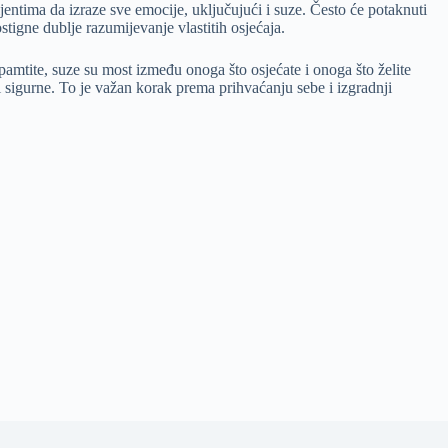
lijentima da izraze sve emocije, uključujući i suze. Često će potaknuti
ostigne dublje razumijevanje vlastitih osjećaja.
apamtite, suze su most između onoga što osjećate i onoga što želite
e i sigurne. To je važan korak prema prihvaćanju sebe i izgradnji