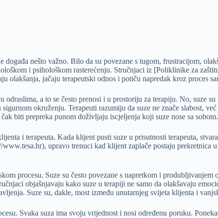
pije događa nešto važno. Bilo da su povezane s tugom, frustracijom, olak
oškom i psihološkom rasterećenju. Stručnjaci iz [Poliklinike za zaštit
u olakšanja, jačaju terapeutski odnos i potiču napredak kroz proces sa
odraslima, a to se često prenosi i u prostoriju za terapiju. No, suze su 
 sigurnom okruženju. Terapeuti razumiju da suze ne znače slabost, već č
 čak biti prepreka punom doživljaju iscjeljenja koji suze nose sa sobom.
jenta i terapeuta. Kada klijent pusti suze u prisutnosti terapeuta, stvar
www.tesa.hr), upravo trenuci kad klijent zaplače postaju prekretnica u
pijskom procesu. Suze su često povezane s napretkom i produbljivanjem 
tručnjaci objašnjavaju kako suze u terapiji ne samo da olakšavaju emoci
enja. Suze su, dakle, most između unutarnjeg svijeta klijenta i vanjsk
rocesu. Svaka suza ima svoju vrijednost i nosi određenu poruku. Ponekad 