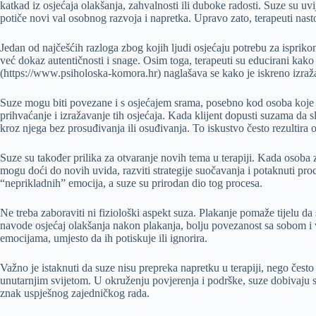
katkad iz osjećaja olakšanja, zahvalnosti ili duboke radosti. Suze su uv
potiče novi val osobnog razvoja i napretka. Upravo zato, terapeuti nast
Jedan od najčešćih razloga zbog kojih ljudi osjećaju potrebu za ispriko
već dokaz autentičnosti i snage. Osim toga, terapeuti su educirani kak
(https://www.psiholoska-komora.hr) naglašava se kako je iskreno izražav
Suze mogu biti povezane i s osjećajem srama, posebno kod osoba koje su 
prihvaćanje i izražavanje tih osjećaja. Kada klijent dopusti suzama da sl
kroz njega bez prosuđivanja ili osuđivanja. To iskustvo često rezultir
Suze su također prilika za otvaranje novih tema u terapiji. Kada osoba za
mogu doći do novih uvida, razviti strategije suočavanja i potaknuti proc
“neprikladnih” emocija, a suze su prirodan dio tog procesa.
Ne treba zaboraviti ni fiziološki aspekt suza. Plakanje pomaže tijelu da
navode osjećaj olakšanja nakon plakanja, bolju povezanost sa sobom i ve
emocijama, umjesto da ih potiskuje ili ignorira.
Važno je istaknuti da suze nisu prepreka napretku u terapiji, nego često
unutarnjim svijetom. U okruženju povjerenja i podrške, suze dobivaju svo
znak uspješnog zajedničkog rada.