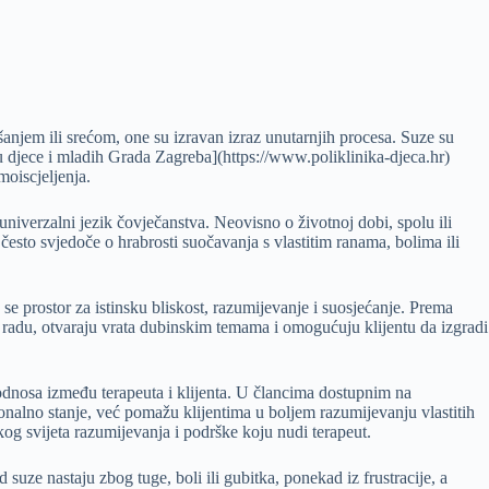
šanjem ili srećom, one su izravan izraz unutarnjih procesa. Suze su
u djece i mladih Grada Zagreba](https://www.poliklinika-djeca.hr)
moiscjeljenja.
univerzalni jezik čovječanstva. Neovisno o životnoj dobi, spolu ili
esto svjedoče o hrabrosti suočavanja s vlastitim ranama, bolima ili
a se prostor za istinsku bliskost, razumijevanje i suosjećanje. Prema
 radu, otvaraju vrata dubinskim temama i omogućuju klijentu da izgradi
odnosa između terapeuta i klijenta. U člancima dostupnim na
onalno stanje, već pomažu klijentima u boljem razumijevanju vlastitih
og svijeta razumijevanja i podrške koju nudi terapeut.
suze nastaju zbog tuge, boli ili gubitka, ponekad iz frustracije, a