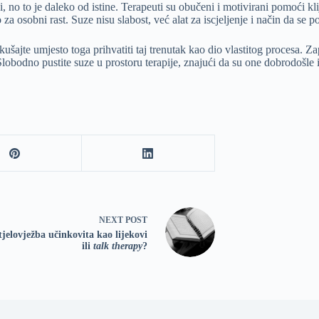
nsi, no to je daleko od istine. Terapeuti su obučeni i motivirani pomoći k
 za osobni rast. Suze nisu slabost, već alat za iscjeljenje i način da se p
kušajte umjesto toga prihvatiti taj trenutak kao dio vlastitog procesa. Z
u. Slobodno pustite suze u prostoru terapije, znajući da su one dobrodošl
NEXT
POST
 tjelovježba učinkovita kao lijekovi
ili
talk therapy
?