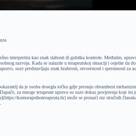
suza
šno interpretira kao znak slabosti ili gubitka kontrole. Međutim, uprav
nog razvoja. Kada se nalazite u terapeutskoj situaciji i osjetite da dol
 Zapravo, suze predstavljaju znak hrabrosti, otvorenosti i spremnosti za 
 pokazatelj da je osoba dosegla točku gdje prestaju obrambeni mehanizm
 Dapače, za mnoge terapeute upravo su suze dokaz povjerenja koje im je 
](https://komorapsihoterapeuta.hr) može se pronaći niz stručnih članaka
.