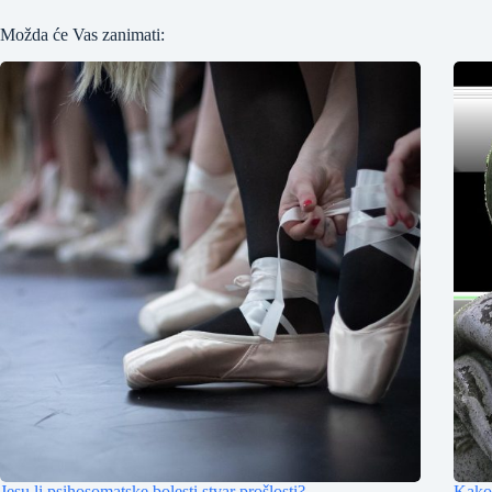
Možda će Vas zanimati:
Jesu li psihosomatske bolesti stvar prošlosti?
Kako 