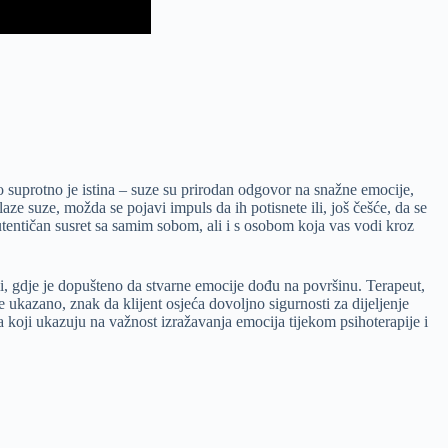
o suprotno je istina – suze su prirodan odgovor na snažne emocije,
aze suze, možda se pojavi impuls da ih potisnete ili, još češće, da se
autentičan susret sa samim sobom, ali i s osobom koja vas vodi kroz
i, gdje je dopušteno da stvarne emocije dođu na površinu. Terapeut,
ukazano, znak da klijent osjeća dovoljno sigurnosti za dijeljenje
 koji ukazuju na važnost izražavanja emocija tijekom psihoterapije i