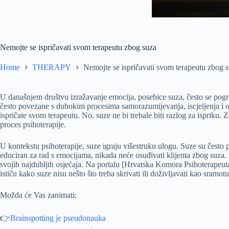
Nemojte se ispričavati svom terapeutu zbog suza
Home
THERAPY
Nemojte se ispričavati svom terapeutu zbog 
U današnjem društvu izražavanje emocija, posebice suza, često se pogre
često povezane s dubokim procesima samorazumijevanja, iscjeljenja i osob
ispričate svom terapeutu. No, suze ne bi trebale biti razlog za ispriku.
proces psihoterapije.
U kontekstu psihoterapije, suze igraju višestruku ulogu. Suze su često
educiran za rad s emocijama, nikada neće osuđivati klijenta zbog suza.
svojih najdubljih osjećaja. Na portalu [Hrvatska Komora Psihoterapeuta
ističu kako suze nisu nešto što treba skrivati ili doživljavati kao sramotu
Možda će Vas zanimati:
👉
Brainspotting je pseudonauka