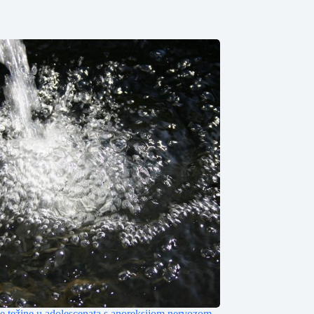
je težine u adolescenata s anoreksijom nervozom