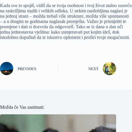
Kada sve to spojiš, vidiš da se tvoja osobnost i tvoj život stalno susreću
na raskrižjima malih i velikih odluka. U nekim razdobljima naglasi je
na jednoj strani – možda trebaš više strukture, možda više spontanosti
– a u drugim se godinama naglasak premješta. Važno je primijetiti te
promjene i dati si dozvolu da odgovoriš. Tako se iz dana u dan uči
jedna jednostavna vještina: kako usmjeravati put kojim ideš, dok
istodobno dopuštaš da te iskustvo oplemeni i proširi tvoje mogućnosti.
PREVIOUS
NEXT
Možda će Vas zanimati: