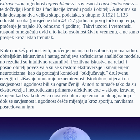
extraversion
, ugodnost
agreeableness
i savjesnost
conscientiousness
–
te doživljaji konflikta i facilitacije između posla i obitelji. Autorima su
bila dostupna dva velika skupa podataka, s ukupno 3,192 i 1,133
odraslih osoba (prosječne dobi 43 i 57 godina u prvoj točki mjerenja;
praćenje je trajalo 10, odnosno 4 godine). Takvi uzorci i vremenski
rasponi omogućuju uvid u to kako osobnost živi u vremenu, a ne samo
presjek kroz jedan trenutak.
Kako možeš pretpostaviti, praćenje putanja od osobnosti prema radno-
obiteljskim iskustvima i natrag zahtijeva sofisticirane analitičke modele,
no rezultati su intuitivno razumljivi. Pozitivna iskustva na relaciji
posao-obitelj povezivala su se s rastom ekstraverzije i smanjenjem
neuroticizma, kao da poticajni konteksti “otključavaju” društvenu
energiju i stišavaju unutarnju uznemirenost. Istodobno, utjecaji na
savjesnost i ugodnost bili su ograničeniji. Autori to tumače tako da su
ekstraverzija i neuroticizam primarno afektivne crte – sklone izravnoj
izmjeni kad svakodnevica nosi više ili manje emocionalnog naboja –
dok se savjesnost i ugodnost češće mijenjaju kroz sporiju, navikama
posredovanu igru.