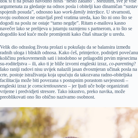
dok si ti na posao navodno nosiš “nešto zadano”. Međutim, sve je više
argumenata za gledanje na odnos posla i obitelji kao dinamičan “sustav
spojenih posuda”, odnosno kao
work-family interface
. U stvarnosti,
svoju osobnost ne ostavljaš pred vratima ureda, kao što ni ono što se
dogodi na poslu ne ostaje “tamo negdje”. Ritam e-mailova kasno
navečer lako se prelijeva u jutarnju razmjenu s partnerom, a to što se
dogodilo kod kuće može promijeniti kako čitaš situacije u uredu.
Velik dio odraslog života prolazi u pokušaju da se balansira između
radnih uloga i bliskih odnosa. Kako ćeš, primjerice, podnijeti povećanu
količinu prekovremenih sati i istodobno se prilagoditi prvim mjesecima
su-roditeljstva – ili, ako ti je bliže izvorni engleski izraz,
co-parenting
?
Iako raniji radovi nisu uvijek nalazili jasan dvosmjeran učinak posla na
crte, postoje istraživanja koja upućuju da takozvana radno-obiteljska
facilitacija može biti povezana s postupnim porastom savjesnosti –
engleski izraz je
conscientiousness
– jer ljudi uče bolje organizirati
vrijeme i predvidjeti stresore. Tako iskustvo, preko navika, može
preoblikovati ono što obično nazivamo osobnost.