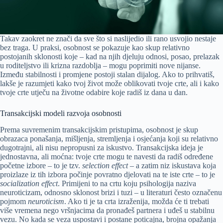
Takav zaokret ne znači da sve što si naslijedio ili rano usvojio nestaje
bez traga. U praksi, osobnost se pokazuje kao skup relativno
postojanih sklonosti koje – kad na njih djeluju odnosi, posao, prelazak
u roditeljstvo ili krizna razdoblja – mogu poprimiti nove nijanse.
Između stabilnosti i promjene postoji stalan dijalog. Ako to prihvatiš,
lakše je razumjeti kako tvoj život može oblikovati tvoje crte, ali i kako
tvoje crte utječu na životne odabire koje radiš iz dana u dan.
Transakcijski modeli razvoja osobnosti
Prema suvremenim transakcijskim pristupima, osobnost je skup
obrazaca ponašanja, mišljenja, stremljenja i osjećanja koji su relativno
dugotrajni, ali nisu nepropusni za iskustvo. Transakcijska ideja je
jednostavna, ali moćna: tvoje crte mogu te navesti da radiš određene
početne izbore – to je tzv.
selection effect
– a zatim niz iskustava koja
proizlaze iz tih izbora počinje povratno djelovati na te iste crte – to je
socialization effect
. Primijeni to na crtu koju psihologija naziva
neuroticizam, odnosno sklonost brizi i tuzi – u literaturi često označenu
pojmom
neuroticism
. Ako ti je ta crta izraženija, možda će ti trebati
više vremena nego vršnjacima da pronađeš partnera i uđeš u stabilnu
vezu. No kada se veza uspostavi i postane poticajna, brojna opažanja