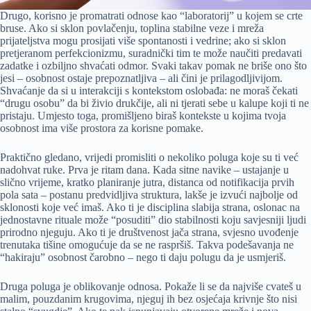
Drugo, korisno je promatrati odnose kao “laboratorij” u kojem se crte
bruse. Ako si sklon povlačenju, toplina stabilne veze i mreža
prijateljstva mogu prosijati više spontanosti i vedrine; ako si sklon
pretjeranom perfekcionizmu, suradnički tim te može naučiti predavati
zadatke i ozbiljno shvaćati odmor. Svaki takav pomak ne briše ono što
jesi – osobnost ostaje prepoznatljiva – ali čini je prilagodljivijom.
Shvaćanje da si u interakciji s kontekstom oslobađa: ne moraš čekati
“drugu osobu” da bi živio drukčije, ali ni tjerati sebe u kalupe koji ti ne
pristaju. Umjesto toga, promišljeno biraš kontekste u kojima tvoja
osobnost ima više prostora za korisne pomake.
Praktično gledano, vrijedi promisliti o nekoliko poluga koje su ti već
nadohvat ruke. Prva je ritam dana. Kada sitne navike – ustajanje u
slično vrijeme, kratko planiranje jutra, distanca od notifikacija prvih
pola sata – postanu predvidljiva struktura, lakše je izvući najbolje od
sklonosti koje već imaš. Ako ti je disciplina slabija strana, oslonac na
jednostavne rituale može “posuditi” dio stabilnosti koju savjesniji ljudi
prirodno njeguju. Ako ti je društvenost jača strana, svjesno uvođenje
trenutaka tišine omogućuje da se ne raspršiš. Takva podešavanja ne
“hakiraju” osobnost čarobno – nego ti daju polugu da je usmjeriš.
Druga poluga je oblikovanje odnosa. Pokaže li se da najviše cvateš u
malim, pouzdanim krugovima, njeguj ih bez osjećaja krivnje što nisi