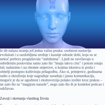
Iz tih nalaza izranja još jedna važna pouka: osobnost nastavlja
evoluirati i u razdobljima srednje i kasnije odrasle dobi, koja su se
nekoć prebrzo proglašavala “stabilnima”. Ljudi ne završavaju u
određenim poslovima samo zato što “imaju takvu crtu” i potom ostaju
isti; nailazimo i na obratne smjerove, u kojima iskustva iz posla i
obitelji postupno kultiviraju prilagodbu. Ako si, primjerice, godinama
radio u okruženju koje nagrađuje suradnju i jasnu komunikaciju,
moguće je da se ugodnost i ekstraverzija polako izoštre kroz praksu –
ne zato što su “magijom narasle”, nego zato što ih je kontekst poticao i
održavao.
Zavoji i skretanja vlastitog života