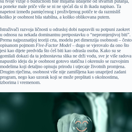
su tvoje vizije o budućnosti bile miljama udaljene od stvarnih putanja,
a poneke male priče više se ni ne sjećaš da si ih ikada napisao. Ta
napetost između pamięćenog i proživljenog potiče te da razmisliš
koliko je osobnost bila stabilna, a koliko oblikovana putem.
Istraživači razvoja ličnosti u odrasloj dobi napravili su potpuni zaokret
u odnosu na nekada dominantnu pretpostavku o “nepromjenjivoj biti”.
Prema najpoznatijoj teoriji crta, modelu pet dimenzija osobnosti – često
opisanom pojmom
Five-Factor Model
– dugo se vjerovalo da ono što
jesi kao dijete predviđa što ćeš biti kao odrasla osoba. Kako su se
gomilali dokazi da ta jednostavna slika ne drži vodu, sve je više radova
napustilo ideju da je osobnost gotovo statična i okrenulo se razvojnim
modelima koji detaljno opisuju prirodu i utjecaje životnih promjena.
Drugim riječima, osobnost više nije zamišljena kao unaprijed zadani
program, nego kao uzorak koji se može preplitati s okolnostima,
izborima i vremenom.