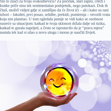
Što to znači za tvoju svakodnevicu? Za početak, stari zapisi, crteži i
kratke priče nisu tek sentimentalan podsjetnik, nego putokazi. Dok ih
čitaš, možeš vidjeti gdje si zamišljao da će život ići – ali i kako su rani
izbori – fakultet, prvi posao, selidbe, prekidi, pomirenja – otvorili vrata
koja nisi planirao. U tom ogledalu jasnije se vidi kako se osobnost
susreće sa situacijom: katkad te tvoja sklonost držala dalje od rizika,
katkad te gurala naprijed, a često se ispostavilo da je “prava mjera”
nastala tek kad si ušao u novu ulogu i morao je naučiti živjeti.