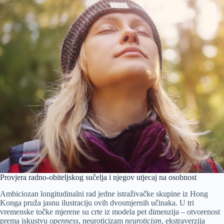
Provjera radno-obiteljskog sučelja i njegov utjecaj na osobnost
Ambiciozan longitudinalni rad jedne istraživačke skupine iz Hong
Konga pruža jasnu ilustraciju ovih dvosmjernih učinaka. U tri
vremenske točke mjerene su crte iz modela pet dimenzija – otvorenost
prema iskustvu
openness
, neuroticizam
neuroticism
, ekstraverzija