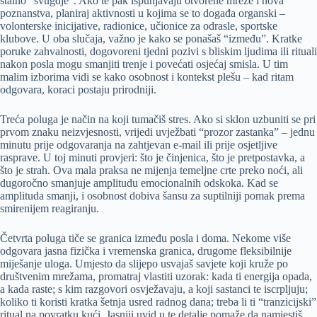
stalno “svugdje”. Ako te pak ispunjavaju otvorene mreže i nova
poznanstva, planiraj aktivnosti u kojima se to događa organski –
volonterske inicijative, radionice, učionice za odrasle, sportske
klubove. U oba slučaja, važno je kako se ponašaš “između”. Kratke
poruke zahvalnosti, dogovoreni tjedni pozivi s bliskim ljudima ili rituali
nakon posla mogu smanjiti trenje i povećati osjećaj smisla. U tim
malim izborima vidi se kako osobnost i kontekst plešu – kad ritam
odgovara, koraci postaju prirodniji.
Treća poluga je način na koji tumačiš stres. Ako si sklon uzbuniti se pri
prvom znaku neizvjesnosti, vrijedi uvježbati “prozor zastanka” – jednu
minutu prije odgovaranja na zahtjevan e-mail ili prije osjetljive
rasprave. U toj minuti provjeri: što je činjenica, što je pretpostavka, a
što je strah. Ova mala praksa ne mijenja temeljne crte preko noći, ali
dugoročno smanjuje amplitudu emocionalnih odskoka. Kad se
amplituda smanji, i osobnost dobiva šansu za suptilniji pomak prema
smirenijem reagiranju.
Četvrta poluga tiče se granica između posla i doma. Nekome više
odgovara jasna fizička i vremenska granica, drugome fleksibilnije
miješanje uloga. Umjesto da slijepo usvajaš savjete koji kruže po
društvenim mrežama, promatraj vlastiti uzorak: kada ti energija opada,
a kada raste; s kim razgovori osvježavaju, a koji sastanci te iscrpljuju;
koliko ti koristi kratka šetnja usred radnog dana; treba li ti “tranzicijski”
ritual na povratku kući. Jasniji uvid u te detalje pomaže da namjestiš