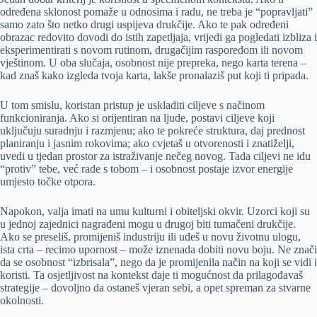
određena sklonost pomaže u odnosima i radu, ne treba je “popravljati”
samo zato što netko drugi uspijeva drukčije. Ako te pak određeni
obrazac redovito dovodi do istih zapetljaja, vrijedi ga pogledati izbliza i
eksperimentirati s novom rutinom, drugačijim rasporedom ili novom
vještinom. U oba slučaja, osobnost nije prepreka, nego karta terena –
kad znaš kako izgleda tvoja karta, lakše pronalaziš put koji ti pripada.
U tom smislu, koristan pristup je uskladiti ciljeve s načinom
funkcioniranja. Ako si orijentiran na ljude, postavi ciljeve koji
uključuju suradnju i razmjenu; ako te pokreće struktura, daj prednost
planiranju i jasnim rokovima; ako cvjetaš u otvorenosti i znatiželji,
uvedi u tjedan prostor za istraživanje nečeg novog. Tada ciljevi ne idu
“protiv” tebe, već rade s tobom – i osobnost postaje izvor energije
umjesto točke otpora.
Napokon, valja imati na umu kulturni i obiteljski okvir. Uzorci koji su
u jednoj zajednici nagrađeni mogu u drugoj biti tumačeni drukčije.
Ako se preseliš, promijeniš industriju ili uđeš u novu životnu ulogu,
ista crta – recimo upornost – može iznenada dobiti novu boju. Ne znači
da se osobnost “izbrisala”, nego da je promijenila način na koji se vidi i
koristi. Ta osjetljivost na kontekst daje ti mogućnost da prilagođavaš
strategije – dovoljno da ostaneš vjeran sebi, a opet spreman za stvarne
okolnosti.