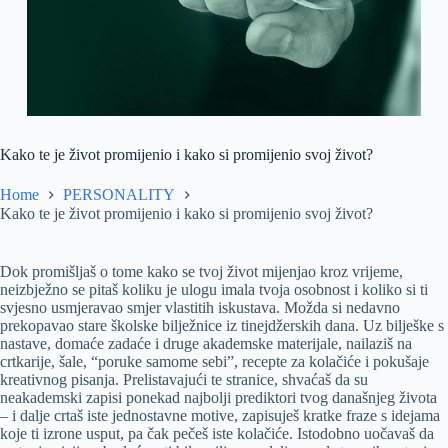
Kako te je život promijenio i kako si promijenio svoj život?
Home
PERSONALITY
Kako te je život promijenio i kako si promijenio svoj život?
Dok promišljaš o tome kako se tvoj život mijenjao kroz vrijeme,
neizbježno se pitaš koliku je ulogu imala tvoja osobnost i koliko si ti
svjesno usmjeravao smjer vlastitih iskustava. Možda si nedavno
prekopavao stare školske bilježnice iz tinejdžerskih dana. Uz bilješke s
nastave, domaće zadaće i druge akademske materijale, nailaziš na
crtkarije, šale, “poruke samome sebi”, recepte za kolačiće i pokušaje
kreativnog pisanja. Prelistavajući te stranice, shvaćaš da su
neakademski zapisi ponekad najbolji prediktori tvog današnjeg života
– i dalje crtaš iste jednostavne motive, zapisuješ kratke fraze s idejama
koje ti izrone usput, pa čak pečeš iste kolačiće. Istodobno uočavaš da