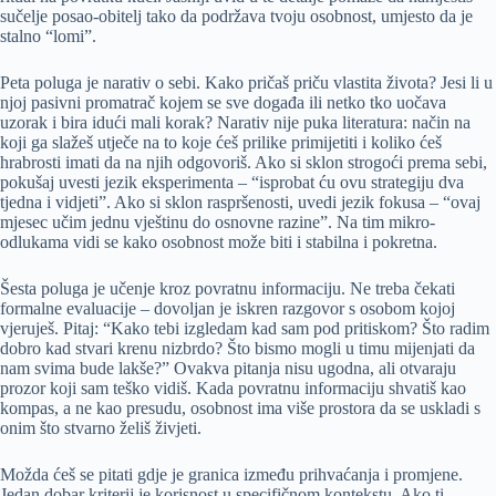
sučelje posao-obitelj tako da podržava tvoju osobnost, umjesto da je
stalno “lomi”.
Peta poluga je narativ o sebi. Kako pričaš priču vlastita života? Jesi li u
njoj pasivni promatrač kojem se sve događa ili netko tko uočava
uzorak i bira idući mali korak? Narativ nije puka literatura: način na
koji ga slažeš utječe na to koje ćeš prilike primijetiti i koliko ćeš
hrabrosti imati da na njih odgovoriš. Ako si sklon strogoći prema sebi,
pokušaj uvesti jezik eksperimenta – “isprobat ću ovu strategiju dva
tjedna i vidjeti”. Ako si sklon raspršenosti, uvedi jezik fokusa – “ovaj
mjesec učim jednu vještinu do osnovne razine”. Na tim mikro-
odlukama vidi se kako osobnost može biti i stabilna i pokretna.
Šesta poluga je učenje kroz povratnu informaciju. Ne treba čekati
formalne evaluacije – dovoljan je iskren razgovor s osobom kojoj
vjeruješ. Pitaj: “Kako tebi izgledam kad sam pod pritiskom? Što radim
dobro kad stvari krenu nizbrdo? Što bismo mogli u timu mijenjati da
nam svima bude lakše?” Ovakva pitanja nisu ugodna, ali otvaraju
prozor koji sam teško vidiš. Kada povratnu informaciju shvatiš kao
kompas, a ne kao presudu, osobnost ima više prostora da se uskladi s
onim što stvarno želiš živjeti.
Možda ćeš se pitati gdje je granica između prihvaćanja i promjene.
Jedan dobar kriterij je korisnost u specifičnom kontekstu. Ako ti