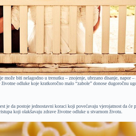
e može biti nelagodno u trenutku – znojenje, ubrzano disanje, napor – ali
rave životne odluke koje kratkoročno malo “zabole” donose dugoročnu ug
jest je da postoje jednostavni koraci koji povećavaju vjerojatnost da će 
istupa koji olakšavaju zdrave životne odluke u stvarnom životu.