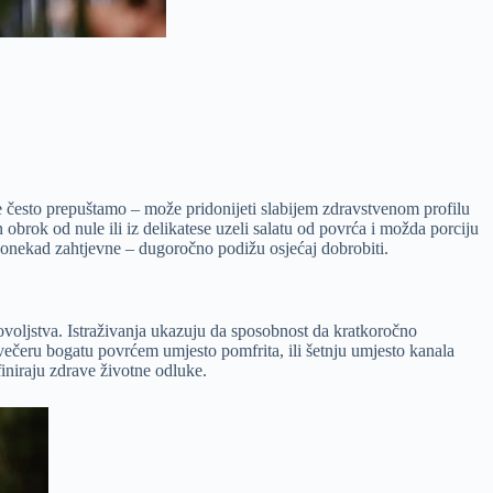
 se često prepuštamo – može pridonijeti slabijem zdravstvenom profilu
n obrok od nule ili iz delikatese uzeli salatu od povrća i možda porciju
onekad zahtjevne – dugoročno podižu osjećaj dobrobiti.
ovoljstva. Istraživanja ukazuju da sposobnost da kratkoročno
ečeru bogatu povrćem umjesto pomfrita, ili šetnju umjesto kanala
finiraju zdrave životne odluke.