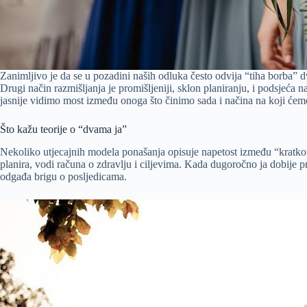
Zanimljivo je da se u pozadini naših odluka često odvija “tiha borba” d
Drugi način razmišljanja je promišljeniji, sklon planiranju, i podsjeća
jasnije vidimo most između onoga što činimo sada i načina na koji ćemo 
Što kažu teorije o “dvama ja”
Nekoliko utjecajnih modela ponašanja opisuje napetost između “kratkoro
planira, vodi računa o zdravlju i ciljevima. Kada dugoročno ja dobije p
odgađa brigu o posljedicama.