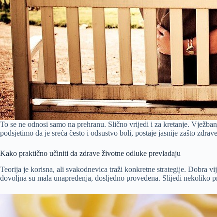
To se ne odnosi samo na prehranu. Slično vrijedi i za kretanje. Vježbanj
podsjetimo da je sreća često i odsustvo boli, postaje jasnije zašto zd
Kako praktično učiniti da zdrave životne odluke prevladaju
Teorija je korisna, ali svakodnevica traži konkretne strategije. Dobra vi
dovoljna su mala unapređenja, dosljedno provedena. Slijedi nekoliko pr