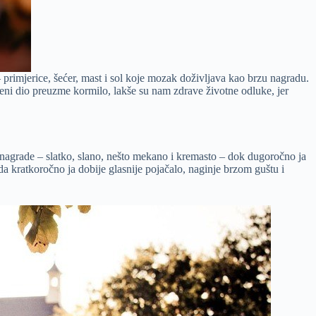
– primjerice, šećer, mast i sol koje mozak doživljava kao brzu nagradu.
ljeni dio preuzme kormilo, lakše su nam zdrave životne odluke, jer
 nagrade – slatko, slano, nešto mekano i kremasto – dok dugoročno ja
da kratkoročno ja dobije glasnije pojačalo, naginje brzom guštu i