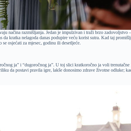
vaju načina razmišljanja. Jedan je impulzivan i traži brzo zadovoljstvo 
 nas da kratka nelagoda danas podupire veću korist sutra. Kad taj promiš
se osjećati za mjesec, godinu ili desetljeće.
čnog ja” i “dugoročnog ja”. U toj slici kratkoročno ja voli trenutačne
riliku da postavi pravila igre, lakše donosimo zdrave životne odluke; ka