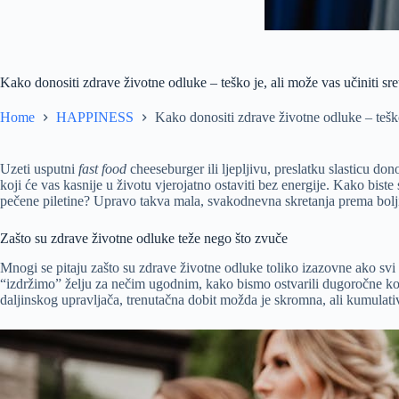
Kako donositi zdrave životne odluke – teško je, ali može vas učiniti sre
Home
HAPPINESS
Kako donositi zdrave životne odluke – teško 
Uzeti usputni
fast food
cheeseburger ili ljepljivu, preslatku slasticu d
koji će vas kasnije u životu vjerojatno ostaviti bez energije. Kako biste 
pečene piletine? Upravo takva mala, svakodnevna skretanja prema bolj
Zašto su zdrave životne odluke teže nego što zvuče
Mnogi se pitaju zašto su zdrave životne odluke toliko izazovne ako sv
“izdržimo” želju za nečim ugodnim, kako bismo ostvarili dugoročne kor
daljinskog upravljača, trenutačna dobit možda je skromna, ali kumulativ