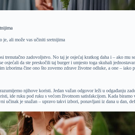
tnijima
je, ali može vas učiniti sretnijima
onosi trenutačno zadovoljstvo. No taj je osjećaj kratkog daha i – ako mu
se osjećali da ste preskočili taj burger i umjesto toga skuhali jednostava
im izborima čine ono što zovemo zdrave životne odluke, a one – iako p
i razumijemo njihove koristi. Jedan važan odgovor leži u odgađanju zad
isti, ide ruku pod ruku s većom životnom satisfakcijom. Kada biramo v
ni učinak je snažan – upravo takvi izbori, ponavljani iz dana u dan, de