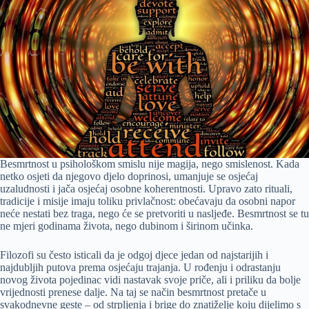
Besmrtnost u psihološkom smislu nije magija, nego smislenost. Kada
netko osjeti da njegovo djelo doprinosi, umanjuje se osjećaj
uzaludnosti i jača osjećaj osobne koherentnosti. Upravo zato rituali,
tradicije i misije imaju toliku privlačnost: obećavaju da osobni napor
neće nestati bez traga, nego će se pretvoriti u nasljeđe. Besmrtnost se tu
ne mjeri godinama života, nego dubinom i širinom učinka.
Filozofi su često isticali da je odgoj djece jedan od najstarijih i
najdubljih putova prema osjećaju trajanja. U rođenju i odrastanju
novog života pojedinac vidi nastavak svoje priče, ali i priliku da bolje
vrijednosti prenese dalje. Na taj se način besmrtnost pretače u
svakodnevne geste – od strpljenja i brige do znatiželje koju dijelimo s