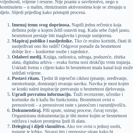
vrijednosti, vrijeme i resurse. Nije poanta u savršenstvu, nego u
kontinuitetu – u malim, ritmiziranim aktivnostima koje se zbrajaju u
djelo. Slijedi prijedlog kako pristupiti procesu.
Imenuj temu svog doprinosa.
Napiši jednu rečenicu koja
definira polje u kojem želiš ostaviti trag. Kada sebe čuješ jasno,
besmrtnost prestaje biti maglovita i postaje usmjerena.
Mapiraj publiku i nasljednike.
Tko će realno koristiti, čitati ili
nasljeđivati ono što radiš? Odgovor pomaže da besmrtnost
dobije lice – konkretne osobe i zajednice.
Odaberi medij.
Knjiga, radionica, udruga, poduzeće, zbirka
alata, digitalna arhiva – svaka forma nosi drukčiju vrstu trajanja.
Uskladi formu s ciljem kako bi besmrtnost imala kanal koji može
izdržati vrijeme.
Postavi ritam.
Tjedni ili mjesečni ciklusi (pisanje, uređivanje,
mentoriranje, doniranje) stvaraju naviku. Navika je most kojim
se kratki naleti inspiracije pretvaraju u besmrtnost djelovanja.
Ugradi povratnu informaciju.
Traži recenzente, učenike i
korisnike da ti kažu što funkcionira. Besmrtnost ovisi o
prenosivosti – a prenosivost raste s jasnoćom i razumljivošću.
Dokumentiraj.
Piši upute, snimaj procese, čuvaj verzije.
Organizirana dokumentacija je tihi motor kojim se besmrtnost
održava i nakon promjena ljudi ili alata.
Delegiraj i dijeli vlasništvo.
Ako sve ovisi o jednoj osobi,
trajanje je krhko. Stvaraj tim i prenosive uloge kako bi