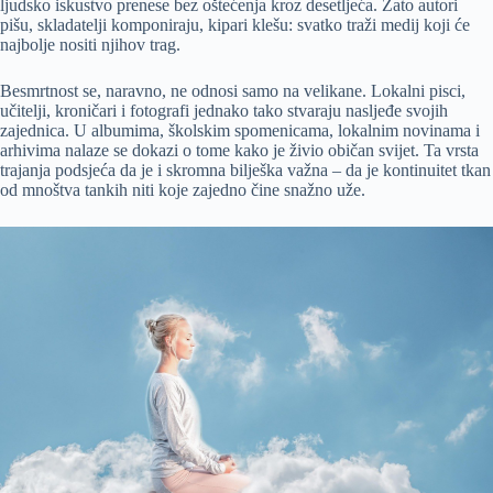
ljudsko iskustvo prenese bez oštećenja kroz desetljeća. Zato autori
pišu, skladatelji komponiraju, kipari klešu: svatko traži medij koji će
najbolje nositi njihov trag.
Besmrtnost se, naravno, ne odnosi samo na velikane. Lokalni pisci,
učitelji, kroničari i fotografi jednako tako stvaraju nasljeđe svojih
zajednica. U albumima, školskim spomenicama, lokalnim novinama i
arhivima nalaze se dokazi o tome kako je živio običan svijet. Ta vrsta
trajanja podsjeća da je i skromna bilješka važna – da je kontinuitet tkan
od mnoštva tankih niti koje zajedno čine snažno uže.