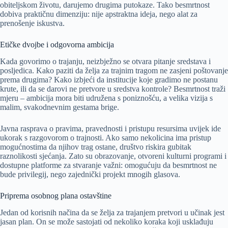
obiteljskom životu, darujemo drugima putokaze. Tako besmrtnost
dobiva praktičnu dimenziju: nije apstraktna ideja, nego alat za
prenošenje iskustva.
Etičke dvojbe i odgovorna ambicija
Kada govorimo o trajanju, neizbježno se otvara pitanje sredstava i
posljedica. Kako paziti da želja za trajnim tragom ne zasjeni poštovanje
prema drugima? Kako izbjeći da institucije koje gradimo ne postanu
krute, ili da se darovi ne pretvore u sredstva kontrole? Besmrtnost traži
mjeru – ambicija mora biti udružena s poniznošću, a velika vizija s
malim, svakodnevnim gestama brige.
Javna rasprava o pravima, pravednosti i pristupu resursima uvijek ide
ukorak s razgovorom o trajnosti. Ako samo nekolicina ima pristup
mogućnostima da njihov trag ostane, društvo riskira gubitak
raznolikosti sjećanja. Zato su obrazovanje, otvoreni kulturni programi i
dostupne platforme za stvaranje važni: omogućuju da besmrtnost ne
bude privilegij, nego zajednički projekt mnogih glasova.
Priprema osobnog plana ostavštine
Jedan od korisnih načina da se želja za trajanjem pretvori u učinak jest
jasan plan. On se može sastojati od nekoliko koraka koji usklađuju