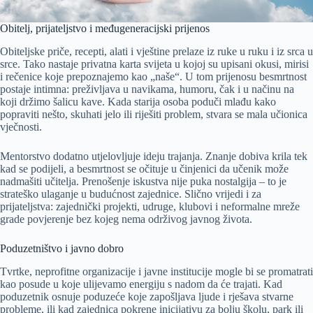
Obitelj, prijateljstvo i međugeneracijski prijenos
Obiteljske priče, recepti, alati i vještine prelaze iz ruke u ruku i iz srca u
srce. Tako nastaje privatna karta svijeta u kojoj su upisani okusi, mirisi
i rečenice koje prepoznajemo kao „naše“. U tom prijenosu besmrtnost
postaje intimna: preživljava u navikama, humoru, čak i u načinu na
koji držimo šalicu kave. Kada starija osoba poduči mlađu kako
popraviti nešto, skuhati jelo ili riješiti problem, stvara se mala učionica
vječnosti.
Mentorstvo dodatno utjelovljuje ideju trajanja. Znanje dobiva krila tek
kad se podijeli, a besmrtnost se očituje u činjenici da učenik može
nadmašiti učitelja. Prenošenje iskustva nije puka nostalgija – to je
strateško ulaganje u budućnost zajednice. Slično vrijedi i za
prijateljstva: zajednički projekti, udruge, klubovi i neformalne mreže
grade povjerenje bez kojeg nema održivog javnog života.
Poduzetništvo i javno dobro
Tvrtke, neprofitne organizacije i javne institucije mogle bi se promatrati
kao posude u koje ulijevamo energiju s nadom da će trajati. Kad
poduzetnik osnuje poduzeće koje zapošljava ljude i rješava stvarne
probleme, ili kad zajednica pokrene inicijativu za bolju školu, park ili