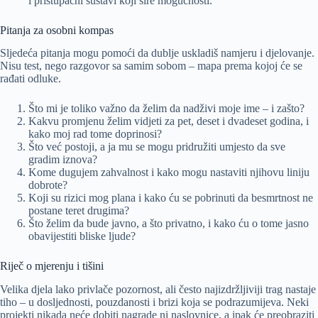
i pristupačni sustavi koji šire mogućnosti.
Pitanja za osobni kompas
Sljedeća pitanja mogu pomoći da dublje uskladiš namjeru i djelovanje.
Nisu test, nego razgovor sa samim sobom – mapa prema kojoj će se
rađati odluke.
Što mi je toliko važno da želim da nadživi moje ime – i zašto?
Kakvu promjenu želim vidjeti za pet, deset i dvadeset godina, i
kako moj rad tome doprinosi?
Što već postoji, a ja mu se mogu pridružiti umjesto da sve
gradim iznova?
Kome dugujem zahvalnost i kako mogu nastaviti njihovu liniju
dobrote?
Koji su rizici mog plana i kako ću se pobrinuti da besmrtnost ne
postane teret drugima?
Što želim da bude javno, a što privatno, i kako ću o tome jasno
obavijestiti bliske ljude?
Riječ o mjerenju i tišini
Velika djela lako privlače pozornost, ali često najizdržljiviji trag nastaje
tiho – u dosljednosti, pouzdanosti i brizi koja se podrazumijeva. Neki
projekti nikada neće dobiti nagrade ni naslovnice, a ipak će preobraziti