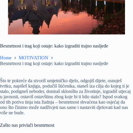
Besmrtnost i trag koji ostaje: kako izgraditi trajno nasljeđe
Home
MOTIVATION
Besmrtnost i trag koji ostaje: kako izgraditi trajno nasljeđe
Što te pokreće da stvoriš umjetničko djelo, odgojiš dijete, osnuješ
tvrtku, napišeš knjigu, podučiš štićenika, staneš iza cilja do kojeg ti je
stalo, podigneš neboder, doniraš skloništu za životinje, izgradiš utjecaj
u javnosti, ostaviš ostavštinu zbog koje bi ti bilo stalo? Ispod svakog
od tih poriva tinja ista žudnja – besmrtnost shvaćena kao osjećaj da
ono što činimo može nadživjeti nas same i nastaviti djelovati kad nas
više ne bude.
Zašto nas privlači besmrtnost