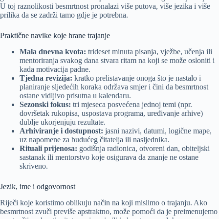
U toj raznolikosti besmrtnost pronalazi više putova, više jezika i više
prilika da se zadrži tamo gdje je potrebna.
Praktične navike koje hrane trajanje
Mala dnevna kvota:
trideset minuta pisanja, vježbe, učenja ili
mentoriranja svakog dana stvara ritam na koji se može osloniti i
kada motivacija padne.
Tjedna revizija:
kratko prelistavanje onoga što je nastalo i
planiranje sljedećih koraka održava smjer i čini da besmrtnost
ostane vidljivo prisutna u kalendaru.
Sezonski fokus:
tri mjeseca posvećena jednoj temi (npr.
dovršetak rukopisa, uspostava programa, uređivanje arhive)
dublje ukorjenjuju rezultate.
Arhiviranje i dostupnost:
jasni nazivi, datumi, logične mape,
uz napomene za budućeg čitatelja ili nasljednika.
Rituali prijenosa:
godišnja radionica, otvoreni dan, obiteljski
sastanak ili mentorstvo koje osigurava da znanje ne ostane
skriveno.
Jezik, ime i odgovornost
Riječi koje koristimo oblikuju način na koji mislimo o trajanju. Ako
besmrtnost zvuči previše apstraktno, može pomoći da je preimenujemo