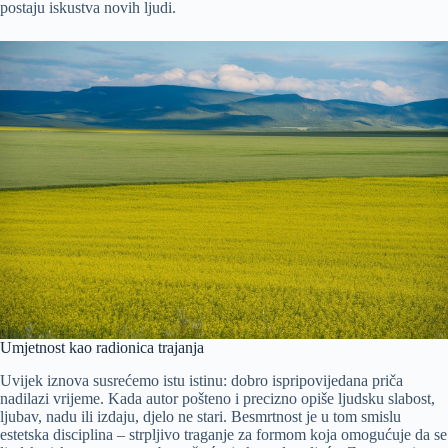
postaju iskustva novih ljudi.
Umjetnost kao radionica trajanja
Uvijek iznova susrećemo istu istinu: dobro ispripovijedana priča
nadilazi vrijeme. Kada autor pošteno i precizno opiše ljudsku slabost,
ljubav, nadu ili izdaju, djelo ne stari. Besmrtnost je u tom smislu
estetska disciplina – strpljivo traganje za formom koja omogućuje da se