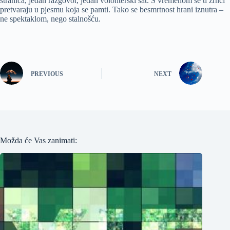
stranica, jedan razgovor, jedan volonterski sat. S vremenom se ti zrnci
pretvaraju u pjesmu koja se pamti. Tako se besmrtnost hrani iznutra –
ne spektaklom, nego stalnošću.
PREVIOUS
NEXT
Možda će Vas zanimati: