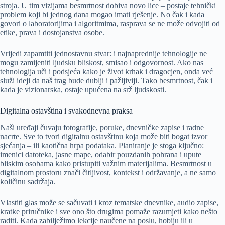
stroja. U tim vizijama besmrtnost dobiva novo lice – postaje tehnički
problem koji bi jednog dana mogao imati rješenje. No čak i kada
govori o laboratorijima i algoritmima, rasprava se ne može odvojiti od
etike, prava i dostojanstva osobe.
Vrijedi zapamtiti jednostavnu stvar: i najnaprednije tehnologije ne
mogu zamijeniti ljudsku bliskost, smisao i odgovornost. Ako nas
tehnologija uči i podsjeća kako je život krhak i dragocjen, onda već
služi ideji da naš trag bude dublji i pažljiviji. Tako besmrtnost, čak i
kada je vizionarska, ostaje upućena na srž ljudskosti.
Digitalna ostavština i svakodnevna praksa
Naši uređaji čuvaju fotografije, poruke, dnevničke zapise i radne
nacrte. Sve to tvori digitalnu ostavštinu koja može biti bogat izvor
sjećanja – ili kaotična hrpa podataka. Planiranje je stoga ključno:
imenici datoteka, jasne mape, odabir pouzdanih pohrana i upute
bliskim osobama kako pristupiti važnim materijalima. Besmrtnost u
digitalnom prostoru znači čitljivost, kontekst i održavanje, a ne samo
količinu sadržaja.
Vlastiti glas može se sačuvati i kroz tematske dnevnike, audio zapise,
kratke priručnike i sve ono što drugima pomaže razumjeti kako nešto
raditi. Kada zabilježimo lekcije naučene na poslu, hobiju ili u