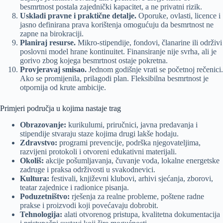
besmrtnost postala zajednički kapacitet, a ne privatni rizik.
Uskladi pravne i praktične detalje.
Oporuke, ovlasti, licence i
jasno definirana prava korištenja omogućuju da besmrtnost ne
zapne na birokraciji.
Planiraj resurse.
Mikro-stipendije, fondovi, članarine ili održivi
poslovni model hrane kontinuitet. Finansiranje nije svrha, ali je
gorivo zbog kojega besmrtnost ostaje pokretna.
Provjeravaj smisao.
Jednom godišnje vrati se početnoj rečenici.
Ako se promijenila, prilagodi plan. Fleksibilna besmrtnost je
otpornija od krute ambicije.
Primjeri područja u kojima nastaje trag
Obrazovanje:
kurikulumi, priručnici, javna predavanja i
stipendije stvaraju staze kojima drugi lakše hodaju.
Zdravstvo:
programi prevencije, podrška njegovateljima,
razvijeni protokoli i otvoreni edukativni materijali.
Okoliš:
akcije pošumljavanja, čuvanje voda, lokalne energetske
zadruge i praksa održivosti u svakodnevici.
Kultura:
festivali, književni klubovi, arhivi sjećanja, zborovi,
teatar zajednice i radionice pisanja.
Poduzetništvo:
rješenja za realne probleme, poštene radne
prakse i proizvodi koji povećavaju dobrobit.
Tehnologija:
alati otvorenog pristupa, kvalitetna dokumentacija