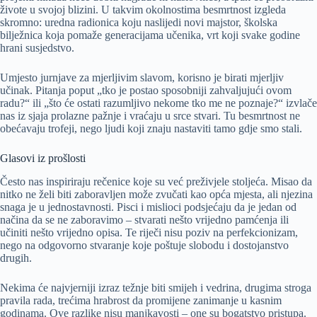
živote u svojoj blizini. U takvim okolnostima besmrtnost izgleda
skromno: uredna radionica koju naslijedi novi majstor, školska
bilježnica koja pomaže generacijama učenika, vrt koji svake godine
hrani susjedstvo.
Umjesto jurnjave za mjerljivim slavom, korisno je birati mjerljiv
učinak. Pitanja poput „tko je postao sposobniji zahvaljujući ovom
radu?“ ili „što će ostati razumljivo nekome tko me ne poznaje?“ izvlače
nas iz sjaja prolazne pažnje i vraćaju u srce stvari. Tu besmrtnost ne
obećavaju trofeji, nego ljudi koji znaju nastaviti tamo gdje smo stali.
Glasovi iz prošlosti
Često nas inspiriraju rečenice koje su već preživjele stoljeća. Misao da
nitko ne želi biti zaboravljen može zvučati kao opća mjesta, ali njezina
snaga je u jednostavnosti. Pisci i mislioci podsjećaju da je jedan od
načina da se ne zaboravimo – stvarati nešto vrijedno pamćenja ili
učiniti nešto vrijedno opisa. Te riječi nisu poziv na perfekcionizam,
nego na odgovorno stvaranje koje poštuje slobodu i dostojanstvo
drugih.
Nekima će najvjerniji izraz težnje biti smijeh i vedrina, drugima stroga
pravila rada, trećima hrabrost da promijene zanimanje u kasnim
godinama. Ove razlike nisu manjkavosti – one su bogatstvo pristupa.