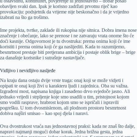
u ostavštinu, kontinuitet, povjerenje ili jednostavno – dobar posao
obavljen svaki dan. Ipak je korisno zadržati prvotnu riječ kao
provokaciju: podsjetnik da vrijeme nije beskonačno i da je vrijedno
izabrati na što ga trošimo.
Ime projekta, tvrtke, zaklade ili rukopisa nije sitnica. Dobra imena nose
značenje i obećanje, lako se prenose i ne zatvaraju vrata onome što će
doći kasnije. Odgovornost je tu dvostruka: prema onima koji će ime
koristiti i prema onima koji će ga naslijediti. Kada to razumijemo,
besmrtnost prestaje biti pretjerana ambicija i postaje oblik brige – brige
za današnje korisnike i sutrašnje nastavljače.
Vidljivo i nevidljivo nasljeđe
Na kraju dana ostaju dvije vrste traga: onaj koji se može vidjeti i
opipati te onaj koji živi u karakteru ljudi i zajednica. Oba su važna.
Izgrađeni most, napisana knjiga i zasađeno drvo svjedoče jasno. Ali
jednako vrijedi i strpljenje koje smo usadili u tim, pristojnost kojom
smo vodili rasprave, hrabrost kojom smo se ispričali i ispravili
pogrešku. U tom dvosmislenom, ali plodnom prostoru besmrtnost
dobiva najširi smisao – kao spoj djela i naravi.
Ova dvostrukost vraća nas jednostavnoj praksi: kada ne znaš što dalje,
napravi najmanji mogući dobar korak. Jedna brižna gesta, jedna