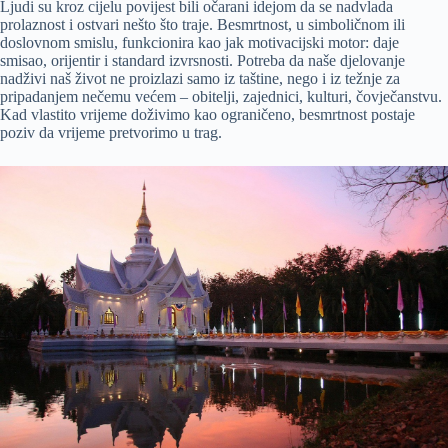
Ljudi su kroz cijelu povijest bili očarani idejom da se nadvlada
prolaznost i ostvari nešto što traje. Besmrtnost, u simboličnom ili
doslovnom smislu, funkcionira kao jak motivacijski motor: daje
smisao, orijentir i standard izvrsnosti. Potreba da naše djelovanje
nadživi naš život ne proizlazi samo iz taštine, nego i iz težnje za
pripadanjem nečemu većem – obitelji, zajednici, kulturi, čovječanstvu.
Kad vlastito vrijeme doživimo kao ograničeno, besmrtnost postaje
poziv da vrijeme pretvorimo u trag.