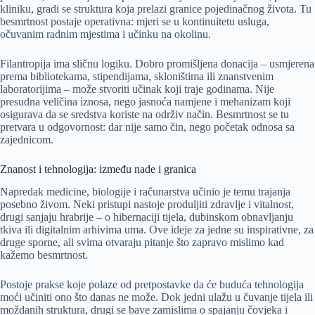
kliniku, gradi se struktura koja prelazi granice pojedinačnog života. Tu
besmrtnost postaje operativna: mjeri se u kontinuitetu usluga,
očuvanim radnim mjestima i učinku na okolinu.
Filantropija ima sličnu logiku. Dobro promišljena donacija – usmjerena
prema bibliotekama, stipendijama, skloništima ili znanstvenim
laboratorijima – može stvoriti učinak koji traje godinama. Nije
presudna veličina iznosa, nego jasnoća namjene i mehanizam koji
osigurava da se sredstva koriste na održiv način. Besmrtnost se tu
pretvara u odgovornost: dar nije samo čin, nego početak odnosa sa
zajednicom.
Znanost i tehnologija: između nade i granica
Napredak medicine, biologije i računarstva učinio je temu trajanja
posebno živom. Neki pristupi nastoje produljiti zdravlje i vitalnost,
drugi sanjaju hrabrije – o hibernaciji tijela, dubinskom obnavljanju
tkiva ili digitalnim arhivima uma. Ove ideje za jedne su inspirativne, za
druge sporne, ali svima otvaraju pitanje što zapravo mislimo kad
kažemo besmrtnost.
Postoje prakse koje polaze od pretpostavke da će buduća tehnologija
moći učiniti ono što danas ne može. Dok jedni ulažu u čuvanje tijela ili
moždanih struktura, drugi se bave zamislima o spajanju čovjeka i