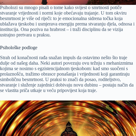
Psiholozi su mnogo pisali o tome kako svijest o smrtnosti potiče
stvaranje vrijednosti i normi koje obećavaju trajanje. U tom okviru
besmrtnost je više od riječi: to je emocionalna sidrena točka koja
ublažava tjeskobu i usmjerava energiju prema stvaranju djela, odnosa i
institucija. Ona poziva na hrabrost – i traži disciplinu da se vizija
ustrajno pretvara u praksu.
Psihološke podloge
Strah od konačnosti rađa snažan impuls da ostavimo nešto što traje
dulje od našeg daha. Neki autori povezuju ovu težnju s mehanizmima
kojima se nosimo s egzistencijalnom tjeskobom: kad smo suočeni s
prolaznošću, tražimo obrasce ponašanja i vrijednosti koji garantiraju
simboličnu besmrtnost. U praksi to znači da posao, roditeljstvo,
stvaranje i služenje zajednici dobivaju novu dubinu – postaju način da
se vlastita priča utkaje u veću pripovijest koja traje.