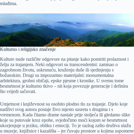
mlađima.
Kulturno i religijsko značenje
Kulture nude različite odgovore na pitanje kako pomiriti prolaznost i
želju za trajanjem. Neki odgovori su transcendentni: zamisao o
zagrobnom životu, uskrsnuću, kruženju duše ili sjedinjenju s
božanskim. Drugi su impozantno materijalni: monumentalna
arhitektura, grobni običaji, epske pjesme i kronike. U svemu tome
besmrtnost je kulturno tkivo – nit koja povezuje generacije i definira
što vrijedi sačuvati.
Umjetnost i književnost su osobito plodno tlo za trajanje. Djelo koje
nadživi svog autora postaje živo mjesto susreta s drugima i s
vremenom. Kada čitamo drame nastale prije stoljeća ili gledamo slike
koje su putovale kroz epohe, svjedočimo moći kojom se besmrtnost
ukorjenjuje u jeziku, obliku i emociji. To je razlog zašto društva ulažu
u muzeje, knjižnice i kazališta – jer čuvaju prostore u kojima uspomene