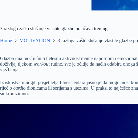
3 razloga zašto slušanje vlastite glazbe pojačava trening
Home
MOTIVATION
3 razloga zašto slušanje vlastite glazbe p
Glazba ima moć učiniti tjelesnu aktivnost manje napornom i emocionaln
doživljaj tijekom
workout
rutine, sve je očitije da način odabira onoga
vježbanja.
Iz iskustva mnogih posjetitelja fitnes centara jasno je da mogućnost kon
riječ o
cardio
dionicama ili serijama s utezima. U praksi to najčešće zna
sinkronizirano.