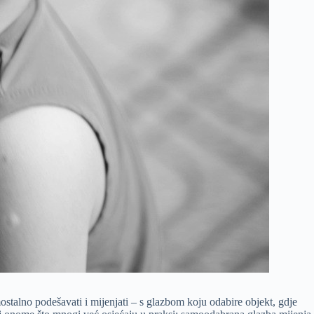
stalno podešavati i mijenjati – s glazbom koju odabire objekt, gdje