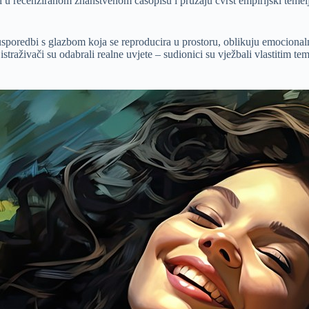
i u recenziranom znanstvenom časopisu i pružaju čvrst empirijski teme
 usporedbi s glazbom koja se reproducira u prostoru, oblikuju emocionaln
straživači su odabrali realne uvjete – sudionici su vježbali vlastitim t