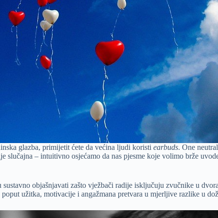
nska glazba, primijetit ćete da većina ljudi koristi
earbuds
. One neutra
e slučajna – intuitivno osjećamo da nas pjesme koje volimo brže uvode 
sustavno objašnjavati zašto vježbači radije isključuju zvučnike u dvor
poput užitka, motivacije i angažmana pretvara u mjerljive razlike u doži