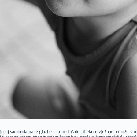
jecaj samoodabrane glazbe – koju slušatelj tijekom vježbanja može samo