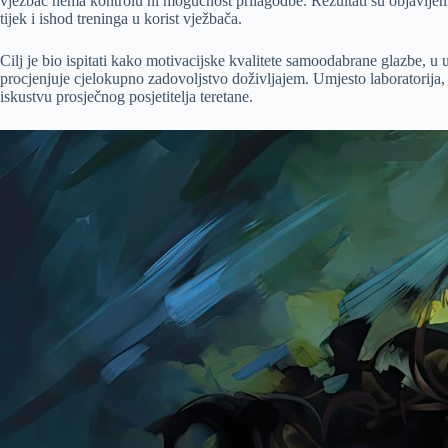
vježbač nema kontrolu ni mogućnost prilagodbe. Rezultati su objavljen
tijek i ishod treninga u korist vježbača.
Cilj je bio ispitati kako motivacijske kvalitete samoodabrane glazbe, u
procjenjuje cjelokupno zadovoljstvo doživljajem. Umjesto laboratorija, i
iskustvu prosječnog posjetitelja teretane.