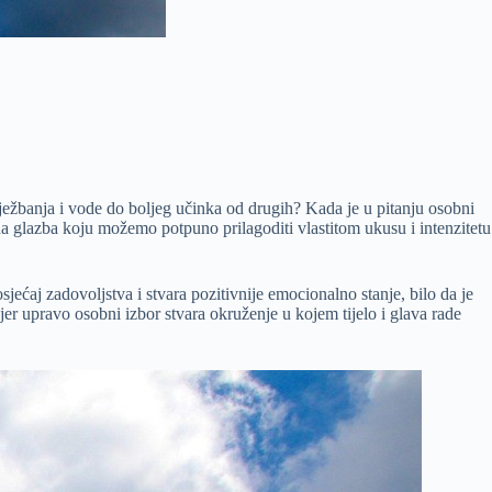
ežbanja i vode do boljeg učinka od drugih? Kada je u pitanju osobni
na glazba koju možemo potpuno prilagoditi vlastitom ukusu i intenzitetu
jećaj zadovoljstva i stvara pozitivnije emocionalno stanje, bilo da je
jer upravo osobni izbor stvara okruženje u kojem tijelo i glava rade