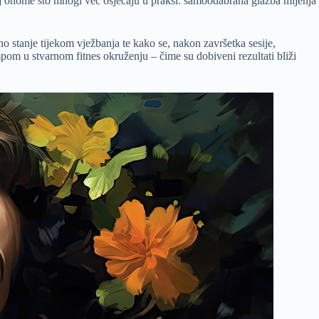
lj onome što mnogi već osjećaju u praksi: samoodabrana glazba mijenja
o stanje tijekom vježbanja te kako se, nakon završetka sesije,
empom u stvarnom fitnes okruženju – čime su dobiveni rezultati bliži