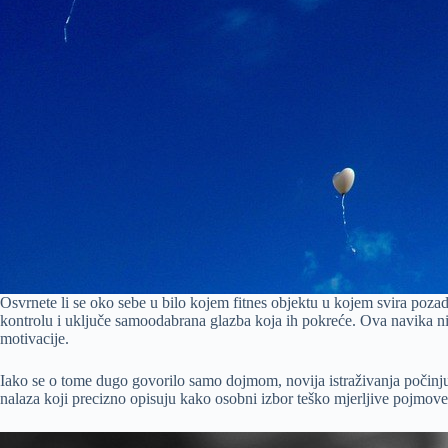
Osvrnete li se oko sebe u bilo kojem fitnes objektu u kojem svira pozadi
kontrolu i uključe samoodabrana glazba koja ih pokreće. Ova navika nij
motivacije.
Iako se o tome dugo govorilo samo dojmom, novija istraživanja počinju 
nalaza koji precizno opisuju kako osobni izbor teško mjerljive pojmove 