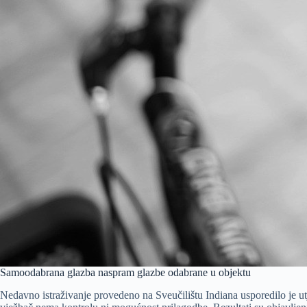
Samoodabrana glazba naspram glazbe odabrane u objektu
Nedavno istraživanje provedeno na Sveučilištu Indiana usporedilo je ut