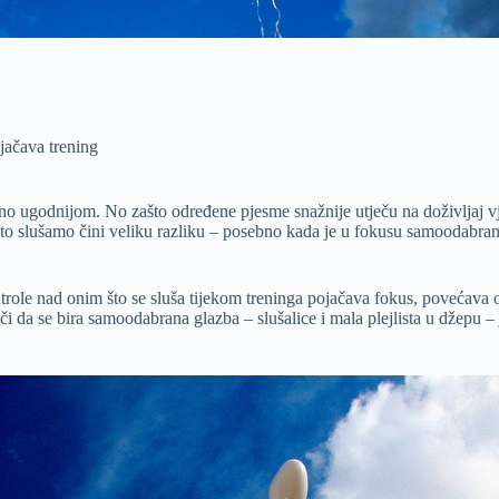
ojačava trening
o ugodnijom. No zašto određene pjesme snažnije utječu na doživljaj vj
 što slušamo čini veliku razliku – posebno kada je u fokusu samoodabra
trole nad onim što se sluša tijekom treninga pojačava fokus, povećava os
či da se bira samoodabrana glazba – slušalice i mala plejlista u džepu – 