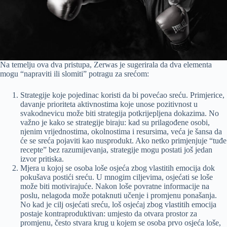
Na temelju ova dva pristupa, Zerwas je sugerirala da dva elementa
mogu “napraviti ili slomiti” potragu za srećom:
Strategije koje pojedinac koristi da bi povećao sreću. Primjerice,
davanje prioriteta aktivnostima koje unose pozitivnost u
svakodnevicu može biti strategija potkrijepljena dokazima. No
važno je kako se strategije biraju: kad su prilagođene osobi,
njenim vrijednostima, okolnostima i resursima, veća je šansa da
će se sreća pojaviti kao nusprodukt. Ako netko primjenjuje “tuđe
recepte” bez razumijevanja, strategije mogu postati još jedan
izvor pritiska.
Mjera u kojoj se osoba loše osjeća zbog vlastitih emocija dok
pokušava postići sreću. U mnogim ciljevima, osjećati se loše
može biti motivirajuće. Nakon loše povratne informacije na
poslu, nelagoda može potaknuti učenje i promjenu ponašanja.
No kad je cilj osjećati sreću, loš osjećaj zbog vlastitih emocija
postaje kontraproduktivan: umjesto da otvara prostor za
promjenu, često stvara krug u kojem se osoba prvo osjeća loše,