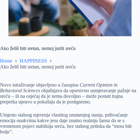
Ako želiš biti sretan, nemoj juriti sreću
Home
HAPPINESS
Ako želiš biti sretan, nemoj juriti sreću
Novo istraživanje objavljeno u časopisu
Current Opinion in
Behavioral Sciences
objašnjava da opsesivno usmjeravanje pažnje na
sreću – ili na osjećaj da je nema dovoljno – može postati trajna
prepreka upravo u pokušaju da je postignemo.
Umjesto stalnog mjerenja vlastitog unutarnjeg stanja, prihvaćanje
emocija onakvima kakve jesu daje znatno realniju šansu da se s
vremenom pojavi stabilnija sreća, bez stalnog pritiska da “mora biti
bolje”.