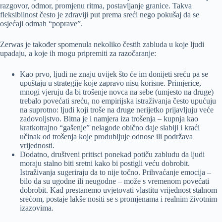
razgovor, odmor, promjenu ritma, postavljanje granice. Takva
fleksibilnost često je zdraviji put prema sreći nego pokušaj da se
osjećaji odmah “poprave”.
Zerwas je također spomenula nekoliko čestih zabluda u koje ljudi
upadaju, a koje ih mogu pripremiti za razočaranje:
Kao prvo, ljudi ne znaju uvijek što će im donijeti sreću pa se
upuštaju u strategije koje zapravo nisu korisne. Primjerice,
mnogi vjeruju da bi trošenje novca na sebe (umjesto na druge)
trebalo povećati sreću, no empirijska istraživanja često upućuju
na suprotno: ljudi koji troše na druge nerijetko prijavljuju veće
zadovoljstvo. Bitna je i namjera iza trošenja – kupnja kao
kratkotrajno “gašenje” nelagode obično daje slabiji i kraći
učinak od trošenja koje produbljuje odnose ili podržava
vrijednosti.
Dodatno, društveni pritisci ponekad potiču zabludu da ljudi
moraju stalno biti sretni kako bi postigli veću dobrobit.
Istraživanja sugeriraju da to nije točno. Prihvaćanje emocija –
bilo da su ugodne ili neugodne – može s vremenom povećati
dobrobit. Kad prestanemo uvjetovati vlastitu vrijednost stalnom
srećom, postaje lakše nositi se s promjenama i realnim životnim
izazovima.