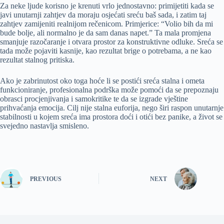
Za neke ljude korisno je krenuti vrlo jednostavno: primijetiti kada se
javi unutarnji zahtjev da moraju osjećati sreću baš sada, i zatim taj
zahtjev zamijeniti realnijom rečenicom. Primjerice: “Volio bih da mi
bude bolje, ali normalno je da sam danas napet.” Ta mala promjena
smanjuje razočaranje i otvara prostor za konstruktivne odluke. Sreća se
tada može pojaviti kasnije, kao rezultat brige o potrebama, a ne kao
rezultat stalnog pritiska.
Ako je zabrinutost oko toga hoće li se postići sreća stalna i ometa
funkcioniranje, profesionalna podrška može pomoći da se prepoznaju
obrasci procjenjivanja i samokritike te da se izgrade vještine
prihvaćanja emocija. Cilj nije stalna euforija, nego širi raspon unutarnje
stabilnosti u kojem sreća ima prostora doći i otići bez panike, a život se
svejedno nastavlja smisleno.
PREVIOUS
NEXT