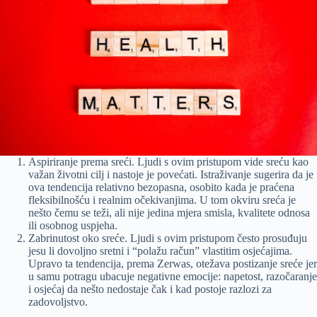
Aspiriranje prema sreći. Ljudi s ovim pristupom vide sreću kao
važan životni cilj i nastoje je povećati. Istraživanje sugerira da je
ova tendencija relativno bezopasna, osobito kada je praćena
fleksibilnošću i realnim očekivanjima. U tom okviru sreća je
nešto čemu se teži, ali nije jedina mjera smisla, kvalitete odnosa
ili osobnog uspjeha.
Zabrinutost oko sreće. Ljudi s ovim pristupom često prosuđuju
jesu li dovoljno sretni i “polažu račun” vlastitim osjećajima.
Upravo ta tendencija, prema Zerwas, otežava postizanje sreće jer
u samu potragu ubacuje negativne emocije: napetost, razočaranje
i osjećaj da nešto nedostaje čak i kad postoje razlozi za
zadovoljstvo.