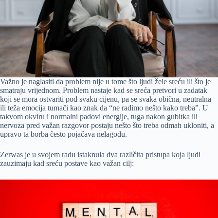
Važno je naglasiti da problem nije u tome što ljudi žele sreću ili što je
smatraju vrijednom. Problem nastaje kad se sreća pretvori u zadatak
koji se mora ostvariti pod svaku cijenu, pa se svaka obična, neutralna
ili teža emocija tumači kao znak da “ne radimo nešto kako treba”. U
takvom okviru i normalni padovi energije, tuga nakon gubitka ili
nervoza pred važan razgovor postaju nešto što treba odmah ukloniti, a
upravo ta borba često pojačava nelagodu.
Zerwas je u svojem radu istaknula dva različita pristupa koja ljudi
zauzimaju kad sreću postave kao važan cilj: