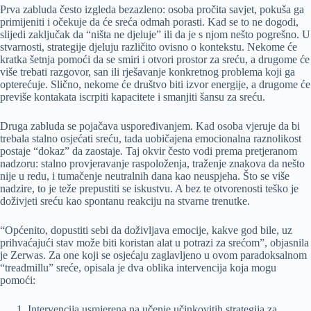
Prva zabluda često izgleda bezazleno: osoba pročita savjet, pokuša ga
primijeniti i očekuje da će sreća odmah porasti. Kad se to ne dogodi,
slijedi zaključak da “ništa ne djeluje” ili da je s njom nešto pogrešno. U
stvarnosti, strategije djeluju različito ovisno o kontekstu. Nekome će
kratka šetnja pomoći da se smiri i otvori prostor za sreću, a drugome će
više trebati razgovor, san ili rješavanje konkretnog problema koji ga
opterećuje. Slično, nekome će društvo biti izvor energije, a drugome će
previše kontakata iscrpiti kapacitete i smanjiti šansu za sreću.
Druga zabluda se pojačava uspoređivanjem. Kad osoba vjeruje da bi
trebala stalno osjećati sreću, tada uobičajena emocionalna raznolikost
postaje “dokaz” da zaostaje. Taj okvir često vodi prema pretjeranom
nadzoru: stalno provjeravanje raspoloženja, traženje znakova da nešto
nije u redu, i tumačenje neutralnih dana kao neuspjeha. Što se više
nadzire, to je teže prepustiti se iskustvu. A bez te otvorenosti teško je
doživjeti sreću kao spontanu reakciju na stvarne trenutke.
“Općenito, dopustiti sebi da doživljava emocije, kakve god bile, uz
prihvaćajući stav može biti koristan alat u potrazi za srećom”, objasnila
je Zerwas. Za one koji se osjećaju zaglavljeno u ovom paradoksalnom
“treadmillu” sreće, opisala je dva oblika intervencija koja mogu
pomoći:
Intervencija usmjerena na učenje učinkovitih strategija za