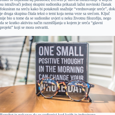
su istraživači jednoj skupini sudionika prikazali lažni novinski članak
fokusiran na sreću kako bi potaknuli snažnije “vrednovanje sreće”, dok
je druga skupina čitala tekst o temi koja nema veze sa srećom. Ključ
nije bio u tome da se sudionike uvjeri u neku životnu filozofiju, nego
da se kratko aktivira način razmišljanja u kojem je sreća “glavni
projekt” koji se mora ostvariti.
Rezultat je pokazao da su sudionici kod kojih je inducirano