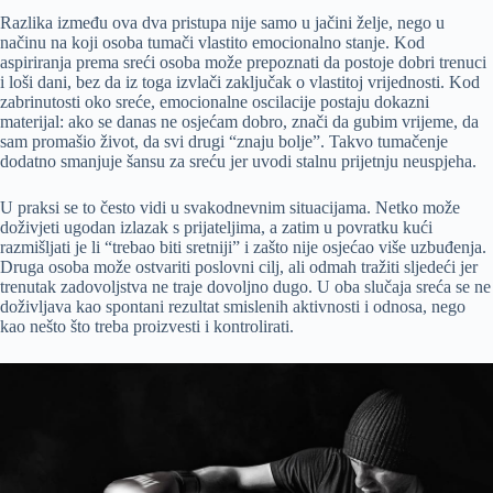
Razlika između ova dva pristupa nije samo u jačini želje, nego u
načinu na koji osoba tumači vlastito emocionalno stanje. Kod
aspiriranja prema sreći osoba može prepoznati da postoje dobri trenuci
i loši dani, bez da iz toga izvlači zaključak o vlastitoj vrijednosti. Kod
zabrinutosti oko sreće, emocionalne oscilacije postaju dokazni
materijal: ako se danas ne osjećam dobro, znači da gubim vrijeme, da
sam promašio život, da svi drugi “znaju bolje”. Takvo tumačenje
dodatno smanjuje šansu za sreću jer uvodi stalnu prijetnju neuspjeha.
U praksi se to često vidi u svakodnevnim situacijama. Netko može
doživjeti ugodan izlazak s prijateljima, a zatim u povratku kući
razmišljati je li “trebao biti sretniji” i zašto nije osjećao više uzbuđenja.
Druga osoba može ostvariti poslovni cilj, ali odmah tražiti sljedeći jer
trenutak zadovoljstva ne traje dovoljno dugo. U oba slučaja sreća se ne
doživljava kao spontani rezultat smislenih aktivnosti i odnosa, nego
kao nešto što treba proizvesti i kontrolirati.