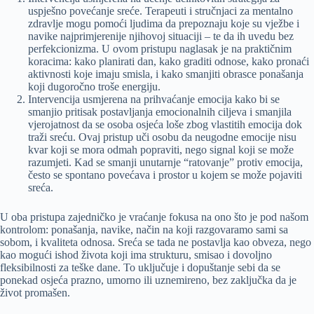
uspješno povećanje sreće. Terapeuti i stručnjaci za mentalno
zdravlje mogu pomoći ljudima da prepoznaju koje su vježbe i
navike najprimjerenije njihovoj situaciji – te da ih uvedu bez
perfekcionizma. U ovom pristupu naglasak je na praktičnim
koracima: kako planirati dan, kako graditi odnose, kako pronaći
aktivnosti koje imaju smisla, i kako smanjiti obrasce ponašanja
koji dugoročno troše energiju.
Intervencija usmjerena na prihvaćanje emocija kako bi se
smanjio pritisak postavljanja emocionalnih ciljeva i smanjila
vjerojatnost da se osoba osjeća loše zbog vlastitih emocija dok
traži sreću. Ovaj pristup uči osobu da neugodne emocije nisu
kvar koji se mora odmah popraviti, nego signal koji se može
razumjeti. Kad se smanji unutarnje “ratovanje” protiv emocija,
često se spontano povećava i prostor u kojem se može pojaviti
sreća.
U oba pristupa zajedničko je vraćanje fokusa na ono što je pod našom
kontrolom: ponašanja, navike, način na koji razgovaramo sami sa
sobom, i kvaliteta odnosa. Sreća se tada ne postavlja kao obveza, nego
kao mogući ishod života koji ima strukturu, smisao i dovoljno
fleksibilnosti za teške dane. To uključuje i dopuštanje sebi da se
ponekad osjeća prazno, umorno ili uznemireno, bez zaključka da je
život promašen.