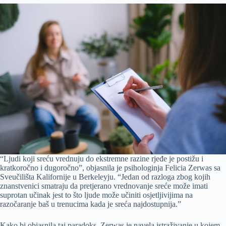
“Ljudi koji sreću vrednuju do ekstremne razine rjeđe je postižu i
kratkoročno i dugoročno”, objasnila je psihologinja Felicia Zerwas sa
Sveučilišta Kalifornije u Berkeleyju. “Jedan od razloga zbog kojih
znanstvenici smatraju da pretjerano vrednovanje sreće može imati
suprotan učinak jest to što ljude može učiniti osjetljivijima na
razočaranje baš u trenucima kada je sreća najdostupnija.”
Kako bi objasnila taj paradoks, Zerwas je navela istraživanje u kojem