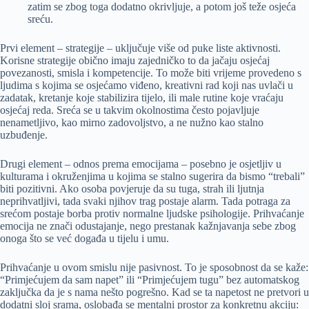
zatim se zbog toga dodatno okrivljuje, a potom još teže osjeća
sreću.
Prvi element – strategije – uključuje više od puke liste aktivnosti.
Korisne strategije obično imaju zajedničko to da jačaju osjećaj
povezanosti, smisla i kompetencije. To može biti vrijeme provedeno s
ljudima s kojima se osjećamo viđeno, kreativni rad koji nas uvlači u
zadatak, kretanje koje stabilizira tijelo, ili male rutine koje vraćaju
osjećaj reda. Sreća se u takvim okolnostima često pojavljuje
nenametljivo, kao mirno zadovoljstvo, a ne nužno kao stalno
uzbuđenje.
Drugi element – odnos prema emocijama – posebno je osjetljiv u
kulturama i okruženjima u kojima se stalno sugerira da bismo “trebali”
biti pozitivni. Ako osoba povjeruje da su tuga, strah ili ljutnja
neprihvatljivi, tada svaki njihov trag postaje alarm. Tada potraga za
srećom postaje borba protiv normalne ljudske psihologije. Prihvaćanje
emocija ne znači odustajanje, nego prestanak kažnjavanja sebe zbog
onoga što se već događa u tijelu i umu.
Prihvaćanje u ovom smislu nije pasivnost. To je sposobnost da se kaže:
“Primjećujem da sam napet” ili “Primjećujem tugu” bez automatskog
zaključka da je s nama nešto pogrešno. Kad se ta napetost ne pretvori u
dodatni sloj srama, oslobađa se mentalni prostor za konkretnu akciju: