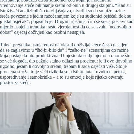
vrednovanje sreće bili manje sretni od onih u drugoj skupini. “Kad su
istraživači analizirali što to objašnjava, utvrdili su da su niže razine
sreće povezane s jačim razočaranjem koje su sudionici osjećali dok su
gledali isječak”, pojasnila je. Drugim riječima, čim se sreća postavi kao
mjerilo uspjeha trenutka, raste vjerojatnost da će se svaki “nedovoljno
dobar” osjećaj doživjeti kao osobni neuspjeh.
Takva prevelika usmjerenost na vlastiti doživljaj sreće često nas tjera
da se zaglavimo u “što-bi-bilo-da” i “zašto-ne” scenarijima do razine
koja postaje kontraproduktivna. Umjesto da sudjelujemo u onome što
se već događa, dio pažnje stalno odlazi na procjenu: je li ovo dovoljno
ugodno, jesam li dovoljno sretan, trebam li sada osjećati više. Što je
procjena stroža, to je veći rizik da se u isti trenutak uvuku napetost,
uspoređivanje i samokritika – a to su emocije koje rijetko otvaraju
prostor za sreću.