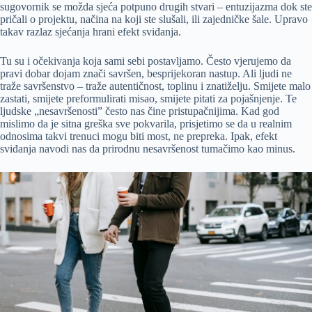
sugovornik se možda sjeća potpuno drugih stvari – entuzijazma dok ste
pričali o projektu, načina na koji ste slušali, ili zajedničke šale. Upravo
takav razlaz sjećanja hrani efekt sviđanja.
Tu su i očekivanja koja sami sebi postavljamo. Često vjerujemo da
pravi dobar dojam znači savršen, besprijekoran nastup. Ali ljudi ne
traže savršenstvo – traže autentičnost, toplinu i znatiželju. Smijete malo
zastati, smijete preformulirati misao, smijete pitati za pojašnjenje. Te
ljudske „nesavršenosti” često nas čine pristupačnijima. Kad god
mislimo da je sitna greška sve pokvarila, prisjetimo se da u realnim
odnosima takvi trenuci mogu biti most, ne prepreka. Ipak, efekt
sviđanja navodi nas da prirodnu nesavršenost tumačimo kao minus.