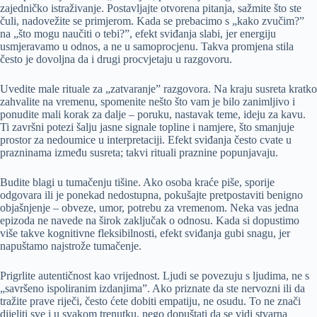
zajedničko istraživanje. Postavljajte otvorena pitanja, sažmite što ste
čuli, nadovežite se primjerom. Kada se prebacimo s „kako zvučim?”
na „što mogu naučiti o tebi?”, efekt sviđanja slabi, jer energiju
usmjeravamo u odnos, a ne u samoprocjenu. Takva promjena stila
često je dovoljna da i drugi procvjetaju u razgovoru.
Uvedite male rituale za „zatvaranje” razgovora. Na kraju susreta kratko
zahvalite na vremenu, spomenite nešto što vam je bilo zanimljivo i
ponudite mali korak za dalje – poruku, nastavak teme, ideju za kavu.
Ti završni potezi šalju jasne signale topline i namjere, što smanjuje
prostor za nedoumice u interpretaciji. Efekt sviđanja često cvate u
prazninama između susreta; takvi rituali praznine popunjavaju.
Budite blagi u tumačenju tišine. Ako osoba kraće piše, sporije
odgovara ili je ponekad nedostupna, pokušajte pretpostaviti benigno
objašnjenje – obveze, umor, potrebu za vremenom. Neka vas jedna
epizoda ne navede na širok zaključak o odnosu. Kada si dopustimo
više takve kognitivne fleksibilnosti, efekt sviđanja gubi snagu, jer
napuštamo najstrože tumačenje.
Prigrlite autentičnost kao vrijednost. Ljudi se povezuju s ljudima, ne s
„savršeno ispoliranim izdanjima”. Ako priznate da ste nervozni ili da
tražite prave riječi, često ćete dobiti empatiju, ne osudu. To ne znači
dijeliti sve i u svakom trenutku, nego dopuštati da se vidi stvarna