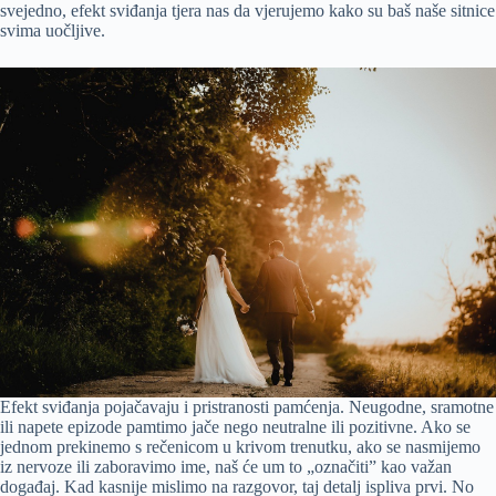
svejedno, efekt sviđanja tjera nas da vjerujemo kako su baš naše sitnice
svima uočljive.
Efekt sviđanja pojačavaju i pristranosti pamćenja. Neugodne, sramotne
ili napete epizode pamtimo jače nego neutralne ili pozitivne. Ako se
jednom prekinemo s rečenicom u krivom trenutku, ako se nasmijemo
iz nervoze ili zaboravimo ime, naš će um to „označiti” kao važan
događaj. Kad kasnije mislimo na razgovor, taj detalj ispliva prvi. No