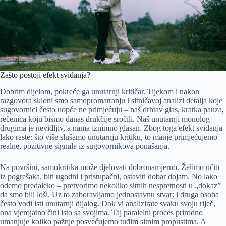
Zašto postoji efekt sviđanja?
Dobrim dijelom, pokreće ga unutarnji kritičar. Tijekom i nakon
razgovora skloni smo samopromatranju i sitničavoj analizi detalja koje
sugovornici često uopće ne primjećuju – naš drhtav glas, kratka pauza,
rečenica koju bismo danas drukčije sročili. Naš unutarnji monolog
drugima je nevidljiv, a nama iznimno glasan. Zbog toga efekt sviđanja
lako raste: što više slušamo unutarnju kritiku, to manje primjećujemo
realne, pozitivne signale iz sugovornikova ponašanja.
Na površini, samokritika može djelovati dobronamjerno. Želimo učiti
iz pogrešaka, biti ugodni i pristupačni, ostaviti dobar dojam. No lako
odemo predaleko – pretvorimo nekoliko sitnih nespretnosti u „dokaz”
da smo bili loši. Uz to zaboravljamo jednostavnu stvar: i druga osoba
često vodi isti unutarnji dijalog. Dok vi analizirate svaku svoju riječ,
ona vjerojatno čini isto sa svojima. Taj paralelni proces prirodno
umanjuje koliko pažnje posvećujemo tuđim sitnim propustima. A