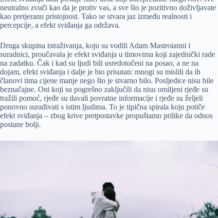
neutralno zvuči kao da je protiv vas, a sve što je pozitivno doživljavate
kao pretjeranu pristojnost. Tako se stvara jaz između realnosti i
percepcije, a efekt sviđanja ga održava.
Druga skupina istraživanja, koju su vodili Adam Mastroianni i
suradnici, proučavala je efekt sviđanja u timovima koji zajednički rade
na zadatku. Čak i kad su ljudi bili usredotočeni na posao, a ne na
dojam, efekt sviđanja i dalje je bio prisutan: mnogi su mislili da ih
članovi tima cijene manje nego što je stvarno bilo. Posljedice nisu bile
beznačajne. Oni koji su pogrešno zaključili da nisu omiljeni rjeđe su
tražili pomoć, rjeđe su davali povratne informacije i rjeđe su željeli
ponovno surađivati s istim ljudima. To je tipična spirala koju potiče
efekt sviđanja – zbog krive pretpostavke propuštamo prilike da odnos
postane bolji.