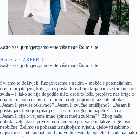
Zašto vas ljudi vjerojatno vole više nego što mislite
Home
CAREER
Zašto vas ljudi vjerojatno vole više nego što mislite
Svi smo to doživjeli. Razgovaramo s nekim – možda s potencijalnim
novim prijateljem, kolegom s posla ili osobom koja nam se romantično
sviđa – i, iako se nije dogodilo ništa osobito loše, preplave nas brige o
dojmu koji smo ostavili. Te brige mogu poprimiti različite oblike:
„Jesam li previše otkrivao?” „Jesam li zvučao umišljeno?” „Jesam li
postavljao dovoljno pitanja?” „Jesam li izgledao napeto?” Ili čak
„Jesam li cijelo vrijeme imao špinat među zubima?”. Zbog naše
duboke želje da se povežemo i budemo prihvaćeni, takve brige nisu
neobične. Želimo se pokazati u najboljem svjetlu, djelovati sabrano i –
najvažnije – biti simpatični. Upravo tu često djeluje efekt sviđanja, iako