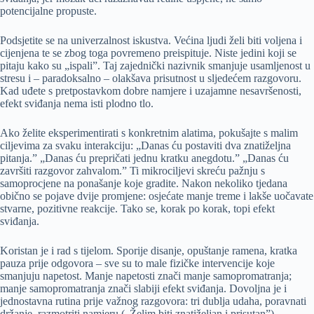
potencijalne propuste.
Podsjetite se na univerzalnost iskustva. Većina ljudi želi biti voljena i
cijenjena te se zbog toga povremeno preispituje. Niste jedini koji se
pitaju kako su „ispali”. Taj zajednički nazivnik smanjuje usamljenost u
stresu i – paradoksalno – olakšava prisutnost u sljedećem razgovoru.
Kad uđete s pretpostavkom dobre namjere i uzajamne nesavršenosti,
efekt sviđanja nema isti plodno tlo.
Ako želite eksperimentirati s konkretnim alatima, pokušajte s malim
ciljevima za svaku interakciju: „Danas ću postaviti dva znatiželjna
pitanja.” „Danas ću prepričati jednu kratku anegdotu.” „Danas ću
završiti razgovor zahvalom.” Ti mikrociljevi skreću pažnju s
samoprocjene na ponašanje koje gradite. Nakon nekoliko tjedana
obično se pojave dvije promjene: osjećate manje treme i lakše uočavate
stvarne, pozitivne reakcije. Tako se, korak po korak, topi efekt
sviđanja.
Koristan je i rad s tijelom. Sporije disanje, opuštanje ramena, kratka
pauza prije odgovora – sve su to male fizičke intervencije koje
smanjuju napetost. Manje napetosti znači manje samopromatranja;
manje samopromatranja znači slabiji efekt sviđanja. Dovoljna je i
jednostavna rutina prije važnog razgovora: tri dublja udaha, poravnati
držanje, razmotriti namjeru („Želim biti znatiželjan i prisutan”).