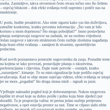
osoba. Zanimljivo, takva otvorenost često stvara točno ono što želimo
– osjećaj bliskosti – dok efekt sviđanja tvrdi suprotno i potiče nas na
maskiranje.
U poslu, budite proaktivni. Ako niste sigurni kako vas tim doživljava,
zatražite konkretnu, kratku povratnu informaciju: „Što vam je bilo
korisno u mom doprinosu? Što mogu poboljšati?” Jasno postavljena
pitanja usmjeravaju razgovor na zadatak, ne na osobnu vrijednost.
Jedan razgovor s takvom strukturom često razbije zloslutna nagađanja
koja hrani efekt sviđanja – zamijeni ih stvarnim, upotrebljivim
podacima.
Kod novih poznanstava pomozite sugovorniku da zasja. Ponudite teme
na kojima se lako povezati, postavljajte pitanja o iskustvima,
preferencijama i ciljevima. Dajte male potvrde – osmijeh, kratko
„razumijem”, kimanje. To su mini-signalizacije koje podižu osjećaj
uvažavanja. Kad se obje strane osjećaju viđeno, efekt sviđanja se istopi
jer ne mora „pogađati” što druga strana misli – signali su jasni.
Vježbajte naknadni pogled koji je dobronamjeran. Nakon razgovora
ispišite tri stvari koje su dobro prošle i jednu koju biste sljedeći put
doradili. Ta je proporcija važna: tri prema jedan suzbija pretjeranu
negativnost, a opet ostavlja prostor za rast. Time se ciljano slabi efekt
sviđanja, jer mozak uči razaznavati realne uspjehe, ne samo