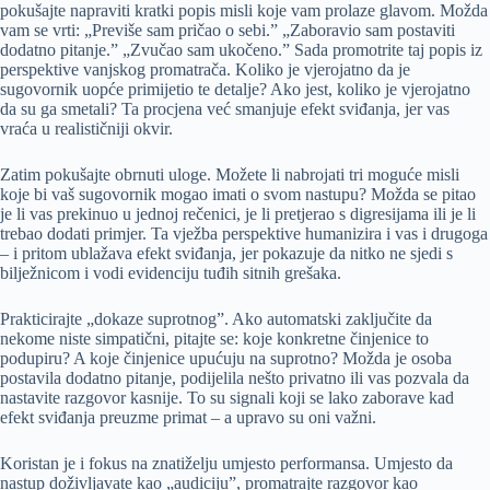
pokušajte napraviti kratki popis misli koje vam prolaze glavom. Možda
vam se vrti: „Previše sam pričao o sebi.” „Zaboravio sam postaviti
dodatno pitanje.” „Zvučao sam ukočeno.” Sada promotrite taj popis iz
perspektive vanjskog promatrača. Koliko je vjerojatno da je
sugovornik uopće primijetio te detalje? Ako jest, koliko je vjerojatno
da su ga smetali? Ta procjena već smanjuje efekt sviđanja, jer vas
vraća u realističniji okvir.
Zatim pokušajte obrnuti uloge. Možete li nabrojati tri moguće misli
koje bi vaš sugovornik mogao imati o svom nastupu? Možda se pitao
je li vas prekinuo u jednoj rečenici, je li pretjerao s digresijama ili je li
trebao dodati primjer. Ta vježba perspektive humanizira i vas i drugoga
– i pritom ublažava efekt sviđanja, jer pokazuje da nitko ne sjedi s
bilježnicom i vodi evidenciju tuđih sitnih grešaka.
Prakticirajte „dokaze suprotnog”. Ako automatski zaključite da
nekome niste simpatični, pitajte se: koje konkretne činjenice to
podupiru? A koje činjenice upućuju na suprotno? Možda je osoba
postavila dodatno pitanje, podijelila nešto privatno ili vas pozvala da
nastavite razgovor kasnije. To su signali koji se lako zaborave kad
efekt sviđanja preuzme primat – a upravo su oni važni.
Koristan je i fokus na znatiželju umjesto performansa. Umjesto da
nastup doživljavate kao „audiciju”, promatrajte razgovor kao