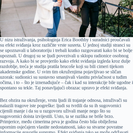
U nizu istraživanja, psihologinja Erica Boothby i suradnici proučavali
su efekt sviđanja kroz različite vrste susreta. U jednoj studiji stranci su
se upoznavali u laboratoriju i trebali kratko razgovarati kako bi se bolje
upoznali. U drugoj su se ljudi povezivali u sklopu radionice osobnog
razvoja. A kako bi se provjerilo kako efekt sviđanja izgleda kroz dulje
razdoblje, treća je studija pratila brucoše koji su bili cimeri tijekom
akademske godine. U svim tim okruženjima pojavljivao se sličan
uzorak: sudionici su sustavno smanjivali vlastitu privlačnost u tuđim
očima, i to – što je iznenađujuće – čak i kad su interakcije bile ugodne i
spontano su tekle. Taj ponavljajući obrazac upravo je efekt sviđanja.
Bez obzira na okruženje, vrstu ljudi ili trajanje odnosa, istraživači su
nalazili tragove iste pogreške: ljudi su tvrdili da su ih sugovornici
cijenili manje i da su u razgovoru uživali manje nego što su
sugovornici doista izvijestili. Usto, ta se razlika ne briše brzo.
Primjerice, među cimerima prva je godina često bila obilježena
upornim osjećajem vlastite nedostatnosti, iako su stvarne povratne
informacije govorile suprotno. Efekt sviđanja tako se može održavati