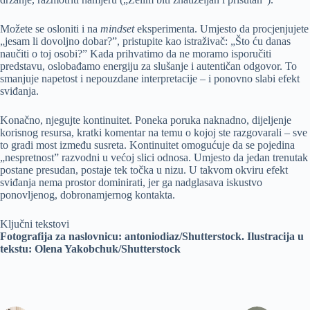
Možete se osloniti i na
mindset
eksperimenta. Umjesto da procjenjujete
„jesam li dovoljno dobar?”, pristupite kao istraživač: „Što ću danas
naučiti o toj osobi?” Kada prihvatimo da ne moramo isporučiti
predstavu, oslobađamo energiju za slušanje i autentičan odgovor. To
smanjuje napetost i nepouzdane interpretacije – i ponovno slabi efekt
sviđanja.
Konačno, njegujte kontinuitet. Poneka poruka naknadno, dijeljenje
korisnog resursa, kratki komentar na temu o kojoj ste razgovarali – sve
to gradi most između susreta. Kontinuitet omogućuje da se pojedina
„nespretnost” razvodni u većoj slici odnosa. Umjesto da jedan trenutak
postane presudan, postaje tek točka u nizu. U takvom okviru efekt
sviđanja nema prostor dominirati, jer ga nadglasava iskustvo
ponovljenog, dobronamjernog kontakta.
Ključni tekstovi
Fotografija za naslovnicu: antoniodiaz/Shutterstock. Ilustracija u
tekstu: Olena Yakobchuk/Shutterstock