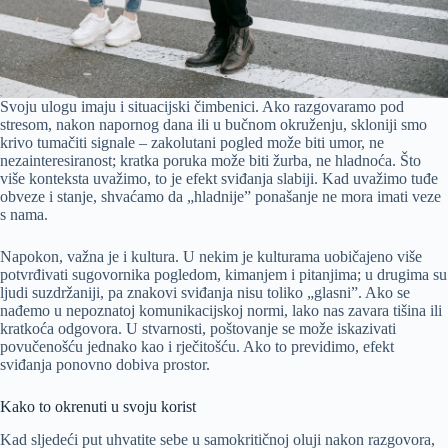
Svoju ulogu imaju i situacijski čimbenici. Ako razgovaramo pod
stresom, nakon napornog dana ili u bučnom okruženju, skloniji smo
krivo tumačiti signale – zakolutani pogled može biti umor, ne
nezainteresiranost; kratka poruka može biti žurba, ne hladnoća. Što
više konteksta uvažimo, to je efekt sviđanja slabiji. Kad uvažimo tuđe
obveze i stanje, shvaćamo da „hladnije” ponašanje ne mora imati veze
s nama.
Napokon, važna je i kultura. U nekim je kulturama uobičajeno više
potvrđivati sugovornika pogledom, kimanjem i pitanjima; u drugima su
ljudi suzdržaniji, pa znakovi sviđanja nisu toliko „glasni”. Ako se
nađemo u nepoznatoj komunikacijskoj normi, lako nas zavara tišina ili
kratkoća odgovora. U stvarnosti, poštovanje se može iskazivati
povučenošću jednako kao i rječitošću. Ako to previdimo, efekt
sviđanja ponovno dobiva prostor.
Kako to okrenuti u svoju korist
Kad sljedeći put uhvatite sebe u samokritičnoj oluji nakon razgovora,