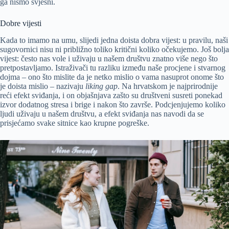
ga nismo svjesni.
Dobre vijesti
Kada to imamo na umu, slijedi jedna doista dobra vijest: u pravilu, naši
sugovornici nisu ni približno toliko kritični koliko očekujemo. Još bolja
vijest: često nas vole i uživaju u našem društvu znatno više nego što
pretpostavljamo. Istraživači tu razliku između naše procjene i stvarnog
dojma – ono što mislite da je netko mislio o vama nasuprot onome što
je doista mislio – nazivaju
liking gap
. Na hrvatskom je najprirodnije
reći efekt sviđanja, i on objašnjava zašto su društveni susreti ponekad
izvor dodatnog stresa i brige i nakon što završe. Podcjenjujemo koliko
ljudi uživaju u našem društvu, a efekt sviđanja nas navodi da se
prisjećamo svake sitnice kao krupne pogreške.