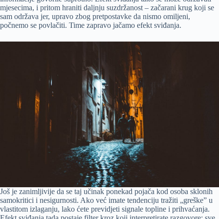
mjesecima, i pritom hraniti daljnju suzdržanost – začarani krug koji se
sam održava jer, upravo zbog pretpostavke da nismo omiljeni,
počnemo se povlačiti. Time zapravo jačamo efekt sviđanja.
Još je zanimljivije da se taj učinak ponekad pojača kod osoba sklonih
samokritici i nesigurnosti. Ako već imate tendenciju tražiti „greške” u
vlastitom izlaganju, lako ćete previdjeti signale topline i prihvaćanja.
Efekt sviđanja tada postaje filter kroz koji interpretirate razgovore: sve