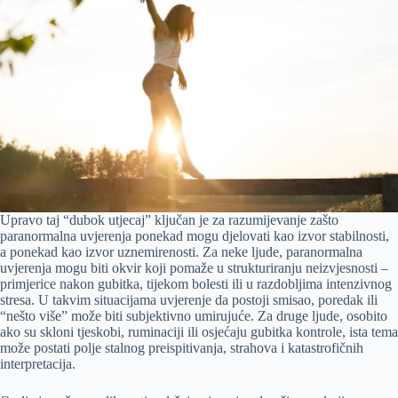
Upravo taj “dubok utjecaj” ključan je za razumijevanje zašto
paranormalna uvjerenja ponekad mogu djelovati kao izvor stabilnosti,
a ponekad kao izvor uznemirenosti. Za neke ljude, paranormalna
uvjerenja mogu biti okvir koji pomaže u strukturiranju neizvjesnosti –
primjerice nakon gubitka, tijekom bolesti ili u razdobljima intenzivnog
stresa. U takvim situacijama uvjerenje da postoji smisao, poredak ili
“nešto više” može biti subjektivno umirujuće. Za druge ljude, osobito
ako su skloni tjeskobi, ruminaciji ili osjećaju gubitka kontrole, ista tema
može postati polje stalnog preispitivanja, strahova i katastrofičnih
interpretacija.