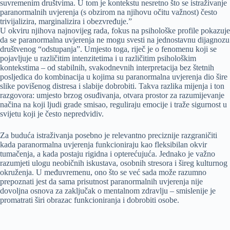
suvremenim društvima. U tom je kontekstu nesretno što se istraživanje
paranormalnih uvjerenja (s obzirom na njihovu očitu važnost) često
trivijalizira, marginalizira i obezvređuje.”
U okviru njihova najnovijeg rada, fokus na psihološke profile pokazuje
da se paranormalna uvjerenja ne mogu svesti na jednostavnu dijagnozu
društvenog “odstupanja”. Umjesto toga, riječ je o fenomenu koji se
pojavljuje u različitim intenzitetima i u različitim psihološkim
kontekstima – od stabilnih, svakodnevnih interpretacija bez štetnih
posljedica do kombinacija u kojima su paranormalna uvjerenja dio šire
slike povišenog distresa i slabije dobrobiti. Takva razlika mijenja i ton
razgovora: umjesto brzog osuđivanja, otvara prostor za razumijevanje
načina na koji ljudi grade smisao, reguliraju emocije i traže sigurnost u
svijetu koji je često nepredvidiv.
Za buduća istraživanja posebno je relevantno preciznije razgraničiti
kada paranormalna uvjerenja funkcioniraju kao fleksibilan okvir
tumačenja, a kada postaju rigidna i opterećujuća. Jednako je važno
razumjeti ulogu neobičnih iskustava, osobnih stresora i šireg kulturnog
okruženja. U međuvremenu, ono što se već sada može razumno
prepoznati jest da sama prisutnost paranormalnih uvjerenja nije
dovoljna osnova za zaključak o mentalnom zdravlju – smislenije je
promatrati širi obrazac funkcioniranja i dobrobiti osobe.