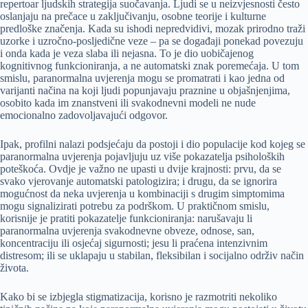
repertoar ljudskih strategija suočavanja. Ljudi se u neizvjesnosti često
oslanjaju na prečace u zaključivanju, osobne teorije i kulturne
predloške značenja. Kada su ishodi nepredvidivi, mozak prirodno traži
uzorke i uzročno-posljedične veze – pa se događaji ponekad povezuju
i onda kada je veza slaba ili nejasna. To je dio uobičajenog
kognitivnog funkcioniranja, a ne automatski znak poremećaja. U tom
smislu, paranormalna uvjerenja mogu se promatrati i kao jedna od
varijanti načina na koji ljudi popunjavaju praznine u objašnjenjima,
osobito kada im znanstveni ili svakodnevni modeli ne nude
emocionalno zadovoljavajući odgovor.
Ipak, profilni nalazi podsjećaju da postoji i dio populacije kod kojeg se
paranormalna uvjerenja pojavljuju uz više pokazatelja psiholoških
poteškoća. Ovdje je važno ne upasti u dvije krajnosti: prvu, da se
svako vjerovanje automatski patologizira; i drugu, da se ignorira
mogućnost da neka uvjerenja u kombinaciji s drugim simptomima
mogu signalizirati potrebu za podrškom. U praktičnom smislu,
korisnije je pratiti pokazatelje funkcioniranja: narušavaju li
paranormalna uvjerenja svakodnevne obveze, odnose, san,
koncentraciju ili osjećaj sigurnosti; jesu li praćena intenzivnim
distresom; ili se uklapaju u stabilan, fleksibilan i socijalno održiv način
života.
Kako bi se izbjegla stigmatizacija, korisno je razmotriti nekoliko