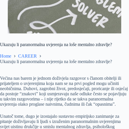
Ukazuju li paranormalna uvjerenja na loše mentalno zdravlje?
Home
CAREER
Ukazuju li paranormalna uvjerenja na loše mentalno zdravlje?
Većina nas barem je jednom doživjela razgovor s članom obitelji ili
prijateljem o uvjerenjima koja nam se na prvi pogled mogu učiniti
neobičnima. Duhovi, zagrobni život, predosjećaji, proricanje ili osjećaj
da postoje “znakovi” koji usmjeravaju naše odluke često se pojavljuju
u takvim razgovorima – i nije rijetko da se takva paranormalna
uvjerenja olako proglase naivnima, čudnima ili čak “opasnima”.
Unatoč tome, dugo je izostajalo sustavno empirijsko zanimanje za
pitanje doživljavaju li ljudi s izraženim paranormalnim uvjerenjima
svijet uistinu drukčije u smislu mentalnog zdravlja, psihološkog