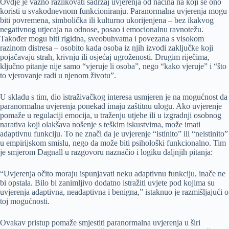
Ovdje je važno razlikovati sadržaj uvjerenja od načina na koji se ono
koristi u svakodnevnom funkcioniranju. Paranormalna uvjerenja mogu
biti povremena, simbolička ili kulturno ukorijenjena – bez ikakvog
negativnog utjecaja na odnose, posao i emocionalnu ravnotežu.
Također mogu biti rigidna, sveobuhvatna i povezana s visokom
razinom distresa – osobito kada osoba iz njih izvodi zaključke koji
pojačavaju strah, krivnju ili osjećaj ugroženosti. Drugim riječima,
ključno pitanje nije samo “vjeruje li osoba”, nego “kako vjeruje” i “što
to vjerovanje radi u njenom životu”.
U skladu s tim, dio istraživačkog interesa usmjeren je na mogućnost da
paranormalna uvjerenja ponekad imaju zaštitnu ulogu. Ako uvjerenje
pomaže u regulaciji emocija, u traženju utjehe ili u izgradnji osobnog
narativa koji olakšava nošenje s teškim iskustvima, može imati
adaptivnu funkciju. To ne znači da je uvjerenje “istinito” ili “neistinito”
u empirijskom smislu, nego da može biti psihološki funkcionalno. Tim
je smjerom Dagnall u razgovoru naznačio i logiku daljnjih pitanja:
“Uvjerenja očito moraju ispunjavati neku adaptivnu funkciju, inače ne
bi opstala. Bilo bi zanimljivo dodatno istražiti uvjete pod kojima su
uvjerenja adaptivna, neadaptivna i benigna,” istaknuo je razmišljajući o
toj mogućnosti.
Ovakav pristup pomaže smjestiti paranormalna uvjerenja u širi