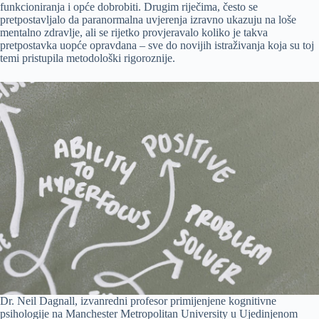
funkcioniranja i opće dobrobiti. Drugim riječima, često se
pretpostavljalo da paranormalna uvjerenja izravno ukazuju na loše
mentalno zdravlje, ali se rijetko provjeravalo koliko je takva
pretpostavka uopće opravdana – sve do novijih istraživanja koja su toj
temi pristupila metodološki rigoroznije.
Dr. Neil Dagnall, izvanredni profesor primijenjene kognitivne
psihologije na Manchester Metropolitan University u Ujedinjenom