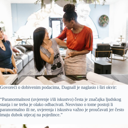
Govoreći o dobivenim podacima, Dagnall je naglasio i širi okvir:
“Paranormalnost (uvjerenje i/ili iskustvo) česta je značajka ljudskog
stanja i ne treba je olako odbacivati. Neovisno o tome postoji li
paranormalno ili ne, uvjerenja i iskustva važno je proučavati jer često
imaju dubok utjecaj na pojedince.”