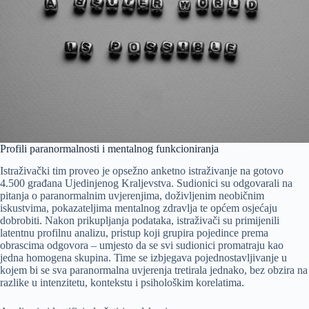
Profili paranormalnosti i mentalnog funkcioniranja
Istraživački tim proveo je opsežno anketno istraživanje na gotovo
4.500 građana Ujedinjenog Kraljevstva. Sudionici su odgovarali na
pitanja o paranormalnim uvjerenjima, doživljenim neobičnim
iskustvima, pokazateljima mentalnog zdravlja te općem osjećaju
dobrobiti. Nakon prikupljanja podataka, istraživači su primijenili
latentnu profilnu analizu, pristup koji grupira pojedince prema
obrascima odgovora – umjesto da se svi sudionici promatraju kao
jedna homogena skupina. Time se izbjegava pojednostavljivanje u
kojem bi se sva paranormalna uvjerenja tretirala jednako, bez obzira na
razlike u intenzitetu, kontekstu i psihološkim korelatima.