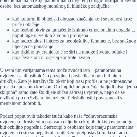
tipičnih načina na koje paranormalna uvjerenja mogu postojati u životu
osobe, bez automatskog moralnog ili kliničkog zaključka:
kao kulturni ili obiteljski obrazac značenja koji se prenosi kroz
priče i običaje
kao osobni okvir za tumačenje iznimno emocionalnih događaja,
poput tuge ili velikih životnih promjena
kao radoznalost i interes za neobjašnjive fenomene, bez snažnog
utjecaja na ponašanje
kao rigidno uvjerenje koje se širi na mnoge životne odluke i
pojačava strah ili osjećaj kontrole izvana
U svim tim varijantama tema može zvučati isto – paranormalna
uvjerenja – ali psihološka pozadina i posljedice mogu biti bitno
drukčije. Zato je istraživački okvir koji traži profile, a ne jednostavne
prosjeke, posebno koristan. On implicitno poručuje da ljudi nisu “jedna
skupina” samo zato što dijele sličan sadržaj uvjerenja, nego da se
razlikuju po doživljaju, intenzitetu, fleksibilnosti i povezanosti s
mentalnom dobrobiti.
Podaci poput ovih također ističu kako naša “zdravorazumska”
uvjerenja o društvenim pojavama i ljudima koji ih doživljavaju mogu
biti ozbiljno pogrešna. Stereotipi o osobama koje imaju paranormalna
uvjerenja često su negativni i obilježeni pretpostavkom da se radi o