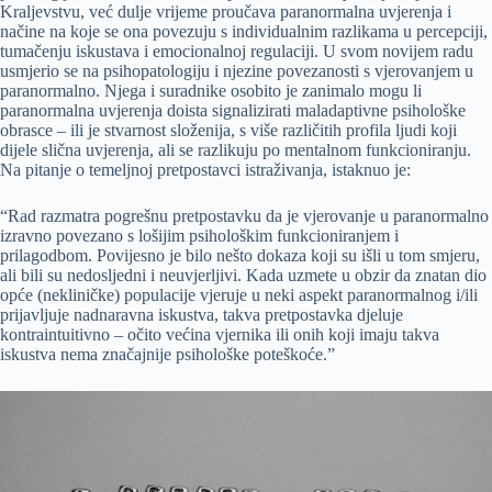
Kraljevstvu, već dulje vrijeme proučava paranormalna uvjerenja i
načine na koje se ona povezuju s individualnim razlikama u percepciji,
tumačenju iskustava i emocionalnoj regulaciji. U svom novijem radu
usmjerio se na psihopatologiju i njezine povezanosti s vjerovanjem u
paranormalno. Njega i suradnike osobito je zanimalo mogu li
paranormalna uvjerenja doista signalizirati maladaptivne psihološke
obrasce – ili je stvarnost složenija, s više različitih profila ljudi koji
dijele slična uvjerenja, ali se razlikuju po mentalnom funkcioniranju.
Na pitanje o temeljnoj pretpostavci istraživanja, istaknuo je:
“Rad razmatra pogrešnu pretpostavku da je vjerovanje u paranormalno
izravno povezano s lošijim psihološkim funkcioniranjem i
prilagodbom. Povijesno je bilo nešto dokaza koji su išli u tom smjeru,
ali bili su nedosljedni i neuvjerljivi. Kada uzmete u obzir da znatan dio
opće (nekliničke) populacije vjeruje u neki aspekt paranormalnog i/ili
prijavljuje nadnaravna iskustva, takva pretpostavka djeluje
kontraintuitivno – očito većina vjernika ili onih koji imaju takva
iskustva nema značajnije psihološke poteškoće.”