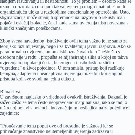
slabijem rasuđivanju ili nestabilnosti. To je problem – osobito kada se
uzme u obzir da za dio ljudi takva uvjerenja mogu imati utješnu ili
organizirajuću ulogu u razdobljima emocionalnog opterećenja. Usto,
stigmatizacija može smanjiti spremnost na razgovor o iskustvima i
pojačati osjećaj izolacije, čak i kada sama uvjerenja nisu povezana s
klinički značajnim poteškoćama.
Zbog svega navedenog, istraživanje ovih tema važno je ne samo za
teorijsko razumijevanje, nego i za kvalitetniju javnu raspravu. Ako se
paranormalna uvjerenja automatski označavaju kao “nešto što s
osobom nije u redu”, propušta se nijansiranija slika u kojoj su takva
uvjerenja u populaciji česta, heterogena i psihološki različito
“ugrađena” u život pojedinca. U tom smislu, pristup koji razlikuje
benigna, adaptivna i neadaptivna uvjerenja može biti korisniji od
pristupa koji sve svodi na jednu etiketu.
Bitna štiva
U završnom naglasku o vrijednosti ovakvih istraživanja, Dagnall je
sažeo zašto se tema često neopravdano marginalizira, iako se radi o
raširenoj pojavi s potencijalno značajnim posljedicama za pojedince i
zajednice:
“Proučavanje tema poput ove od presudne je važnosti jer se
prihvaćanje znanstveno neutemeljenih uvjerenja zadržava u