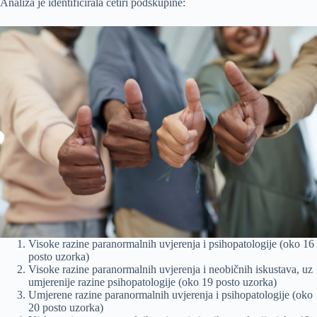
Analiza je identificirala četiri podskupine:
Visoke razine paranormalnih uvjerenja i psihopatologije (oko 16
posto uzorka)
Visoke razine paranormalnih uvjerenja i neobičnih iskustava, uz
umjerenije razine psihopatologije (oko 19 posto uzorka)
Umjerene razine paranormalnih uvjerenja i psihopatologije (oko
20 posto uzorka)