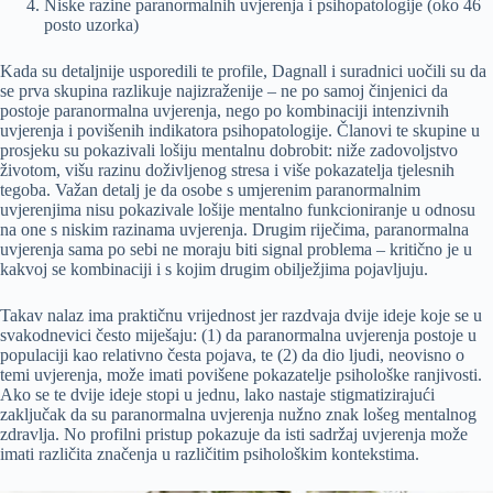
Niske razine paranormalnih uvjerenja i psihopatologije (oko 46
posto uzorka)
Kada su detaljnije usporedili te profile, Dagnall i suradnici uočili su da
se prva skupina razlikuje najizraženije – ne po samoj činjenici da
postoje paranormalna uvjerenja, nego po kombinaciji intenzivnih
uvjerenja i povišenih indikatora psihopatologije. Članovi te skupine u
prosjeku su pokazivali lošiju mentalnu dobrobit: niže zadovoljstvo
životom, višu razinu doživljenog stresa i više pokazatelja tjelesnih
tegoba. Važan detalj je da osobe s umjerenim paranormalnim
uvjerenjima nisu pokazivale lošije mentalno funkcioniranje u odnosu
na one s niskim razinama uvjerenja. Drugim riječima, paranormalna
uvjerenja sama po sebi ne moraju biti signal problema – kritično je u
kakvoj se kombinaciji i s kojim drugim obilježjima pojavljuju.
Takav nalaz ima praktičnu vrijednost jer razdvaja dvije ideje koje se u
svakodnevici često miješaju: (1) da paranormalna uvjerenja postoje u
populaciji kao relativno česta pojava, te (2) da dio ljudi, neovisno o
temi uvjerenja, može imati povišene pokazatelje psihološke ranjivosti.
Ako se te dvije ideje stopi u jednu, lako nastaje stigmatizirajući
zaključak da su paranormalna uvjerenja nužno znak lošeg mentalnog
zdravlja. No profilni pristup pokazuje da isti sadržaj uvjerenja može
imati različita značenja u različitim psihološkim kontekstima.