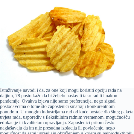
Istraživanje navodi i da, za one koji mogu koristiti opciju rada na
daljinu, 78 posto kaže da bi željelo nastaviti tako raditi i nakon
pandemije. Ovakva izjava nije samo preferencija, nego signal
poslodavcima o tome što zaposlenici smatraju konkurentnom
ponudom. U mnogim industrijama rad od kuće postaje dio šireg paketa
uvjeta rada, usporediv s fleksibilnim radnim vremenom, mogućnošću
edukacije ili kvalitetom upravljanja. Zaposlenici pritom često
naglašavaju da im nije presudna izolacija ili povlačenje, nego
mogućnost da sami upravljaju okruženjem u kojem su najproduktivniji.