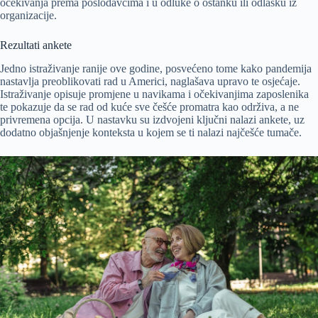
očekivanja prema poslodavcima i u odluke o ostanku ili odlasku iz
organizacije.
Rezultati ankete
Jedno istraživanje ranije ove godine, posvećeno tome kako pandemija
nastavlja preoblikovati rad u Americi, naglašava upravo te osjećaje.
Istraživanje opisuje promjene u navikama i očekivanjima zaposlenika
te pokazuje da se rad od kuće sve češće promatra kao održiva, a ne
privremena opcija. U nastavku su izdvojeni ključni nalazi ankete, uz
dodatno objašnjenje konteksta u kojem se ti nalazi najčešće tumače.