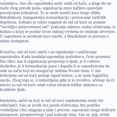
razumljiva. Ako dio zaposlenika može raditi od kuće, a drugi dio ne
može zbog prirode posla, organizacija mora pažljivo upravljati
percepcijom jednakosti. To se može postići kroz druge oblike
fleksibilnosti, transparentnu komunikaciju i priznavanje različitih
doprinosa. Jednako je važno osigurati da rad od kuće ne postane
“nevidljivi prekovremeni rad”: poticanje odmora, realna očekivanja, te
kultura u kojoj se poruke izvan radnog vremena ne smatraju obvezom.
U suprotnom se prednosti brzo istroše, a fleksibilnost se pretvara u
stalnu dostupnost.
Konačno, rad od kuće utječe i na regrutiranje i zadržavanje
zaposlenika. Kada kandidat uspoređuje poslodavce, često promatra
širu sliku: ima li organizacija povjerenje u ljude, je li vodstvo
dosljedno, je li komunikacija jasna i dopušta li se zaposlenicima da
rade na način koji im omogućuje stabilan životni ritam. U tim
kriterijima rad od kuće postaje signal kulture, a ne samo logistička
opcija. Zbog toga se, u industrijama gdje je to izvedivo, očekuje da će
interes za rad od kuće ostati važan element tržišne utakmice za
kvalitetne ljude.
Istodobno, način na koji se rad od kuće implementira može biti
odlučujući. Ako se uvede bez jasnih očekivanja, bez podrške
voditeljima i bez ulaganja u alate i procese, zaposlenici mogu doživjeti
zbunjenost, preopterećenje i pad kohezije tima. Ako se, pak, uvede