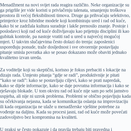
Menadžment na novi svijet rada reagira različito. Neke organizacije su
ga prigrlile jer vide koristi u privlačenju talenata, smanjenju troškova
prostora ili većoj fleksibilnosti timova. Druge ga prihvaćaju selektivno,
primjerice kroz hibridne modele koji kombiniraju ured i rad od kuće,
kako bi se zadržala kultura suradnje i lakše prenosilo znanje. Postoje i
poslodavci koji rad od kuće doživljavaju kao prijetnju disciplini ili kao
gubitak kontrole, pa nastoje vratiti rad u ured u najvećoj mogućoj
mjeri. U takvim slučajevima često dolazi do trenja: zaposlenici
uspoređuju ponude, traže dosljednost i sve otvorenije postavljaju
pitanje smisla povratka ako se posao dokazano može obaviti jednako
kvalitetno izvan ureda.
Za voditelje koji su skeptični, korisno je fokus prebaciti s lokacije na
dizajn rada. Umjesto pitanja “gdje se radi”, produktivnije je pitati
“kako se radi”: kako se postavljaju ciljevi, kako se prati napredak,
kako se dijele informacije, kako se daje povratna informacija i kako se
rješavaju blokade. U tom okviru rad od kuće nije sam po sebi jamstvo
uspjeha, ali nije ni uzrok problema. Problemi se obično pojavljuju kada
su očekivanja nejasna, kada se komunikacija oslanja na improvizaciju
ili kada organizacija ne ulaže u menadžerske vještine potrebne za
vođenje na daljinu. Kada su procesi jasni, rad od kuće može povećati
zadovoljstvo bez kompromisa na kvaliteti.
U praksi se često pokazuje i da pravila trebaju biti pravedna i