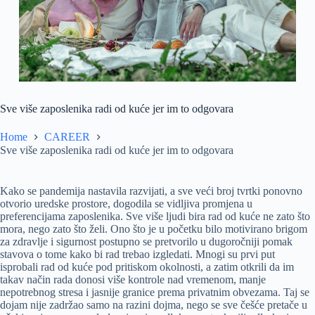
Sve više zaposlenika radi od kuće jer im to odgovara
Home
CAREER
Sve više zaposlenika radi od kuće jer im to odgovara
Kako se pandemija nastavila razvijati, a sve veći broj tvrtki ponovno
otvorio uredske prostore, dogodila se vidljiva promjena u
preferencijama zaposlenika. Sve više ljudi bira rad od kuće ne zato što
mora, nego zato što želi. Ono što je u početku bilo motivirano brigom
za zdravlje i sigurnost postupno se pretvorilo u dugoročniji pomak
stavova o tome kako bi rad trebao izgledati. Mnogi su prvi put
isprobali rad od kuće pod pritiskom okolnosti, a zatim otkrili da im
takav način rada donosi više kontrole nad vremenom, manje
nepotrebnog stresa i jasnije granice prema privatnim obvezama. Taj se
dojam nije zadržao samo na razini dojma, nego se sve češće pretače u