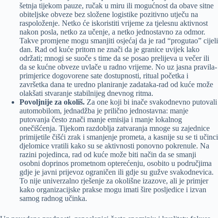
šetnja tijekom pauze, ručak u miru ili mogućnost da obave sitne
obiteljske obveze bez složene logistike pozitivno utječu na
raspoloženje. Netko će iskoristiti vrijeme za tjelesnu aktivnost
nakon posla, netko za učenje, a netko jednostavno za odmor.
Takve promjene mogu smanjiti osjećaj da je rad “progutao” cijeli
dan. Rad od kuće pritom ne znači da je granice uvijek lako
održati; mnogi se suoče s time da se posao prelijeva u večer ili
da se kućne obveze uvlače u radno vrijeme. No uz jasna pravila-
primjerice dogovorene sate dostupnosti, ritual početka i
završetka dana te uredno planiranje zadataka-rad od kuće može
olakšati stvaranje stabilnijeg dnevnog ritma.
Povoljnije za okoliš.
Za one koji bi inače svakodnevno putovali
automobilom, jednadžba je prilično jednostavna: manje
putovanja često znači manje emisija i manje lokalnog
onečišćenja. Tijekom razdoblja zatvaranja mnoge su zajednice
primijetile čišći zrak i smanjenje prometa, a kasnije su se ti učinci
djelomice vratili kako su se aktivnosti ponovno pokrenule. Na
razini pojedinca, rad od kuće može biti način da se smanji
osobni doprinos prometnom opterećenju, osobito u područjima
gdje je javni prijevoz ograničen ili gdje su gužve svakodnevica.
To nije univerzalno rješenje za okolišne izazove, ali je primjer
kako organizacijske prakse mogu imati šire posljedice i izvan
samog radnog učinka.