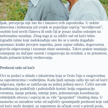
Ipak, percepcija nije isto što i iskustvo svih zaposlenika. U nekim
timovima i kulturama još uvijek se pojavljuje osjećaj “nevidljivosti”,
osobito kod novih članova ili onih čiji je posao snažno oslonjen na
neformalnu suradnju. Zbog toga je za održiv rad od kuće bitno
izgraditi rutine koje nadoknađuju ono što se u uredu događalo
spontano: kratke provjere napretka, jasne zapise odluka, dogovorena
pravila odgovaranja i razuman ritam sastanaka. Takve prakse smanjuju
oslanjanje na slučajne susrete i osiguravaju da rezultati, a ne prisutnost,
budu primarni kriterij vrednovanja.
Prednosti rada od kuće
Ovi su podaci u skladu s iskustvima koja se često čuju u razgovorima
sa zaposlenicima i voditeljima. Kada ljudi opisuju zašto im rad od kuće
odgovara, rijetko se zadržavaju na jednoj jedinoj stavci. Češće navode
kombinaciju praktičnih i psiholoških koristi: bolju organizaciju
vremena, manje prekida, mirnije jutro, jednostavniju koordinaciju
obiteljskih obveza i osjećaj da su više “gospodari” vlastitog dana. U
nastavku su razrađene neke od najčešće spominjanih prednosti koje rad
od kuće može donijeti, uz napomenu da učinak ovisi o prirodi posla,