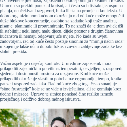
Uz navedene prednosti, zaposlenici često spominju i kvalitetu fokusa.
U uredu su prekidi ponekad korisni, ali često su i distrakcije: usputna
pitanja, neočekivani razgovori, buka ili stalna promjena konteksta. U
dobro organiziranom kućnom okruženju rad od kuće može omogućiti
duže blokove koncentracije, osobito za zadatke koji traže analizu,
pisanje, planiranje ili programiranje. To ne znači da je dom uvijek tiši
ili stabilniji; neki imaju malu djecu, dijele prostor s drugim članovima
kućanstva ili nemaju odgovarajuće uvjete. No kada su uvjeti
zadovoljeni, rad od kuće često postaje sinonim za “mirniji način rada”,
u kojem je lakše ući u duboki fokus i završiti zahtjevnije zadatke bez
stalnih prekida.
Važan aspekt je i osjećaj kontrole. U uredu se zaposlenik mora
prilagoditi zajedničkim pravilima, temperaturi, osvjetljenju, rasporedu
sjedenja i dostupnosti prostora za razgovore. Kod kuće može
prilagoditi okruženje vlastitim potrebama: ergonomiju, tempo, kratke
pauze i raspored zadataka. Rad od kuće zbog toga često smanjuje
“sitne frustracije” koje se ne vide u izvještajima, ali se gomilaju kroz
tjedne i mjesece. Upravo te sitnice ponekad čine razliku između
prosječnog i održivo dobrog radnog iskustva.