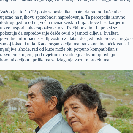
Važno je i to što 72 posto zaposlenika smatra da rad od kuće nije
utjecao na njihovu sposobnost napredovanja. Ta percepcija izravno
dodiruje jednu od najvećih menadžerskih briga: hoće li se karijerni
razvoj usporiti ako zaposlenici nisu fizički prisutni. U praksi se
pokazuje da napredovanje češće ovisi o jasnoći ciljeva, kvaliteti
povratne informacije, vidljivosti rezultata i dosljednosti procesa, nego o
samoj lokaciji rada. Kada organizacija ima transparentna očekivanja i
mjerljive ishode, rad od kuće može biti potpuno kompatibilan s
razvojem karijere, pod uvjetom da voditelji aktivno upravljaju
komunikacijom i prilikama za izlaganje važnim projektima.