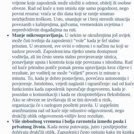
vrijeme koje zaposlenik može uložiti u odmor, obitelj ili osobne
obveze. Rad od kuće u tom smislu nije samo pogodnost, nego
povrat resursa: vraća se dio dana koji se ranije smatrao
neizbježnim troškom. Usto, smanjuje se i broj stresnih situacija
povezanih s kašnjenjima, gužvama, vremenskim uvjetima i
nepredvidivim događajima na ruti.
Manje mikroupravljanja.
U nekim se okruženjima još uvijek
može čuti tvrdnja da zaposlenici “vole” kada je šef stalno
prisutan. U stvarnosti, sve ovisi o odnosu i o načinu na koji se
nadzor provodi. Zaposlenicima rijetko smeta dostupnost
voditelja, ali im često smeta stalno provjeravanje sitnica,
ponavljanje uputa i kontrola koja nije povezana s ishodima. Rad
od kuće prirodno potiče pomak prema upravljanju kroz ciljeve i
rezultate, jer voditelj ne može “vidjeti” proces iz minute u
minutu. To, kada je dobro postavljeno, povećava autonomiju i
povjerenje. Istodobno, vrijedi naglasiti i ograničenje: rad od kuće
funkcionira kada zaposlenik isporučuje dogovoreno, kada je
pouzdan u komunikaciji i kada ne zloupotrebljava fleksibilnost.
Ako se obveze ne izvršavaju ili se tim dovodi u rizik,
organizacija će s razlogom pooštriti pravila. U uspješnim
aranžmanima rad od kuće nije odsustvo odgovornosti, nego
drukčiji oblik odgovornosti-vidljiv kroz rezultate.
Više slobodnog vremena i bolja ravnoteža između posla i
privatnog života.
Kada nema putovanja, jutro i poslijepodne
dobivaju drukčiji oblik. Zaposlenici često opisuju kako im kratka