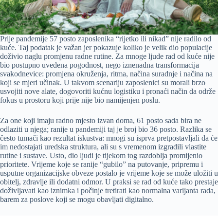
Prije pandemije 57 posto zaposlenika “rijetko ili nikad” nije radilo od
kuće. Taj podatak je važan jer pokazuje koliko je velik dio populacije
doživio naglu promjenu radne rutine. Za mnoge ljude rad od kuće nije
bio postupno uvedena pogodnost, nego iznenadna transformacija
svakodnevice: promjena okruženja, ritma, načina suradnje i načina na
koji se mjeri učinak. U takvom scenariju zaposlenici su morali brzo
usvojiti nove alate, dogovoriti kućnu logistiku i pronaći način da održe
fokus u prostoru koji prije nije bio namijenjen poslu.
Za one koji imaju radno mjesto izvan doma, 61 posto sada bira ne
odlaziti u njega; ranije u pandemiji taj je broj bio 36 posto. Razlika se
često tumači kao rezultat iskustva: mnogi su isprva pretpostavljali da će
im nedostajati uredska struktura, ali su s vremenom izgradili vlastite
rutine i sustave. Usto, dio ljudi je tijekom tog razdoblja promijenio
prioritete. Vrijeme koje se ranije “gubilo” na putovanje, pripremu i
usputne organizacijske obveze postalo je vrijeme koje se može uložiti u
obitelj, zdravlje ili dodatni odmor. U praksi se rad od kuće tako prestaje
doživljavati kao iznimka i počinje tretirati kao normalna varijanta rada,
barem za poslove koji se mogu obavljati digitalno.