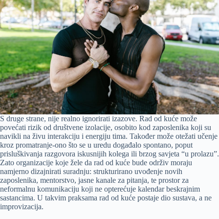
S druge strane, nije realno ignorirati izazove. Rad od kuće može
povećati rizik od društvene izolacije, osobito kod zaposlenika koji su
navikli na živu interakciju i energiju tima. Također može otežati učenje
kroz promatranje-ono što se u uredu događalo spontano, poput
prisluškivanja razgovora iskusnijih kolega ili brzog savjeta “u prolazu”.
Zato organizacije koje žele da rad od kuće bude održiv moraju
namjerno dizajnirati suradnju: strukturirano uvođenje novih
zaposlenika, mentorstvo, jasne kanale za pitanja, te prostor za
neformalnu komunikaciju koji ne opterećuje kalendar beskrajnim
sastancima. U takvim praksama rad od kuće postaje dio sustava, a ne
improvizacija.