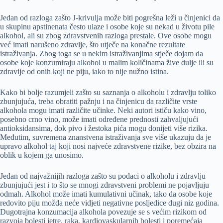
Jedan od razloga zašto J-krivulja može biti pogrešna leži u činjenici da
u skupinu apstinenata često ulaze i osobe koje su nekad u životu pile
alkohol, ali su zbog zdravstvenih razloga prestale. Ove osobe mogu
već imati narušeno zdravlje, što utječe na konačne rezultate
istraživanja. Zbog toga se u nekim istraživanjima stječe dojam da
osobe koje konzumiraju alkohol u malim količinama žive dulje ili su
zdravije od onih koji ne piju, iako to nije nužno istina.
Kako bi bolje razumjeli zašto su saznanja o alkoholu i zdravlju toliko
zbunjujuća, treba obratiti pažnju i na činjenicu da različite vrste
alkohola mogu imati različite učinke. Neki autori ističu kako vino,
posebno crno vino, može imati određene prednosti zahvaljujući
antioksidansima, dok pivo i žestoka pića mogu donijeti više rizika.
Međutim, suvremena znanstvena istraživanja sve više ukazuju da je
upravo alkohol taj koji nosi najveće zdravstvene rizike, bez obzira na
oblik u kojem ga unosimo.
Jedan od najvažnijih razloga zašto su podaci o alkoholu i zdravlju
zbunjujući jest i to što se mnogi zdravstveni problemi ne pojavljuju
odmah. Alkohol može imati kumulativni učinak, tako da osobe koje
redovito piju možda neće vidjeti negativne posljedice dugi niz godina.
Dugotrajna konzumacija alkohola povezuje se s većim rizikom od
razvoja bolesti jetre, raka, kardiovaskularnih bolesti i poremećaja