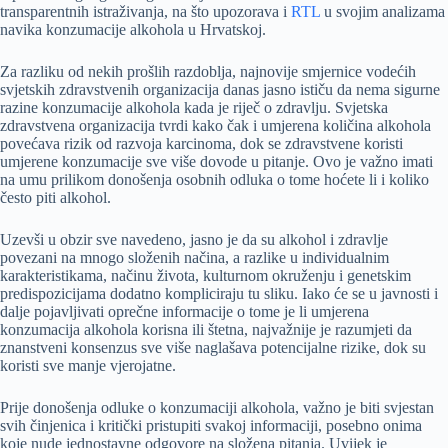
transparentnih istraživanja, na što upozorava i
RTL
u svojim analizama
navika konzumacije alkohola u Hrvatskoj.
Za razliku od nekih prošlih razdoblja, najnovije smjernice vodećih
svjetskih zdravstvenih organizacija danas jasno ističu da nema sigurne
razine konzumacije alkohola kada je riječ o zdravlju. Svjetska
zdravstvena organizacija tvrdi kako čak i umjerena količina alkohola
povećava rizik od razvoja karcinoma, dok se zdravstvene koristi
umjerene konzumacije sve više dovode u pitanje. Ovo je važno imati
na umu prilikom donošenja osobnih odluka o tome hoćete li i koliko
često piti alkohol.
Uzevši u obzir sve navedeno, jasno je da su alkohol i zdravlje
povezani na mnogo složenih načina, a razlike u individualnim
karakteristikama, načinu života, kulturnom okruženju i genetskim
predispozicijama dodatno kompliciraju tu sliku. Iako će se u javnosti i
dalje pojavljivati oprečne informacije o tome je li umjerena
konzumacija alkohola korisna ili štetna, najvažnije je razumjeti da
znanstveni konsenzus sve više naglašava potencijalne rizike, dok su
koristi sve manje vjerojatne.
Prije donošenja odluke o konzumaciji alkohola, važno je biti svjestan
svih činjenica i kritički pristupiti svakoj informaciji, posebno onima
koje nude jednostavne odgovore na složena pitanja. Uvijek je