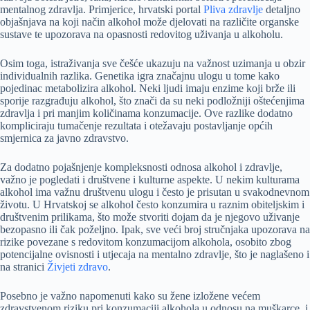
mentalnog zdravlja. Primjerice, hrvatski portal
Pliva zdravlje
detaljno
objašnjava na koji način alkohol može djelovati na različite organske
sustave te upozorava na opasnosti redovitog uživanja u alkoholu.
Osim toga, istraživanja sve češće ukazuju na važnost uzimanja u obzir
individualnih razlika. Genetika igra značajnu ulogu u tome kako
pojedinac metabolizira alkohol. Neki ljudi imaju enzime koji brže ili
sporije razgrađuju alkohol, što znači da su neki podložniji oštećenjima
zdravlja i pri manjim količinama konzumacije. Ove razlike dodatno
kompliciraju tumačenje rezultata i otežavaju postavljanje općih
smjernica za javno zdravstvo.
Za dodatno pojašnjenje kompleksnosti odnosa alkohol i zdravlje,
važno je pogledati i društvene i kulturne aspekte. U nekim kulturama
alkohol ima važnu društvenu ulogu i često je prisutan u svakodnevnom
životu. U Hrvatskoj se alkohol često konzumira u raznim obiteljskim i
društvenim prilikama, što može stvoriti dojam da je njegovo uživanje
bezopasno ili čak poželjno. Ipak, sve veći broj stručnjaka upozorava na
rizike povezane s redovitom konzumacijom alkohola, osobito zbog
potencijalne ovisnosti i utjecaja na mentalno zdravlje, što je naglašeno i
na stranici
Živjeti zdravo
.
Posebno je važno napomenuti kako su žene izložene većem
zdravstvenom riziku pri konzumaciji alkohola u odnosu na muškarce, i