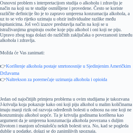
Osnovni problem s interpretacijom studija o alkoholu i zdravlju je
način na koji su te studije osmišljene i provedene. Često se koriste
različite definicije što je to zapravo umjerena konzumacija alkohola, a
uz to se vrlo rijetko uzimaju u obzir individualne razlike među
ispitanicima. Još veći izazov predstavlja način na koji se u
istraživanjima grupiraju osobe koje piju alkohol i oni koji ne piju.
Upravo zbog toga dolazi do različitih zaključaka o povezanosti između
alkohola i zdravlja.
Možda će Vas zanimati:
👉
Korištenje alkohola postaje smrtonosnije u Sjedinjenim Američkim
Državama
👉
Naltrekson za poremećaje uzimanja alkohola i opioida
Jedan od najočitijih primjera problema u ovim studijama je takozvana
J-krivulja koja pokazuje kako oni koji piju alkohol u malim količinama
imaju manji rizik od razvoja određenih bolesti u odnosu na one koji ne
konzumiraju alkohol uopće. Ta je krivulja godinama korištena kao
argument da je umjerena konzumacija alkohola povezana s duljim
životom i manjom učestalošću nekih bolesti srca. No, kad se pogleda
dublje u podatke, dolazi se do zanimljivih spoznaja.