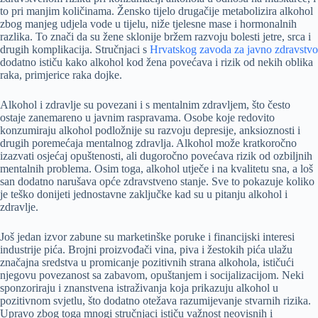
to pri manjim količinama. Žensko tijelo drugačije metabolizira alkohol
zbog manjeg udjela vode u tijelu, niže tjelesne mase i hormonalnih
razlika. To znači da su žene sklonije bržem razvoju bolesti jetre, srca i
drugih komplikacija. Stručnjaci s
Hrvatskog zavoda za javno zdravstvo
dodatno ističu kako alkohol kod žena povećava i rizik od nekih oblika
raka, primjerice raka dojke.
Alkohol i zdravlje su povezani i s mentalnim zdravljem, što često
ostaje zanemareno u javnim raspravama. Osobe koje redovito
konzumiraju alkohol podložnije su razvoju depresije, anksioznosti i
drugih poremećaja mentalnog zdravlja. Alkohol može kratkoročno
izazvati osjećaj opuštenosti, ali dugoročno povećava rizik od ozbiljnih
mentalnih problema. Osim toga, alkohol utječe i na kvalitetu sna, a loš
san dodatno narušava opće zdravstveno stanje. Sve to pokazuje koliko
je teško donijeti jednostavne zaključke kad su u pitanju alkohol i
zdravlje.
Još jedan izvor zabune su marketinške poruke i financijski interesi
industrije pića. Brojni proizvođači vina, piva i žestokih pića ulažu
značajna sredstva u promicanje pozitivnih strana alkohola, ističući
njegovu povezanost sa zabavom, opuštanjem i socijalizacijom. Neki
sponzoriraju i znanstvena istraživanja koja prikazuju alkohol u
pozitivnom svjetlu, što dodatno otežava razumijevanje stvarnih rizika.
Upravo zbog toga mnogi stručnjaci ističu važnost neovisnih i