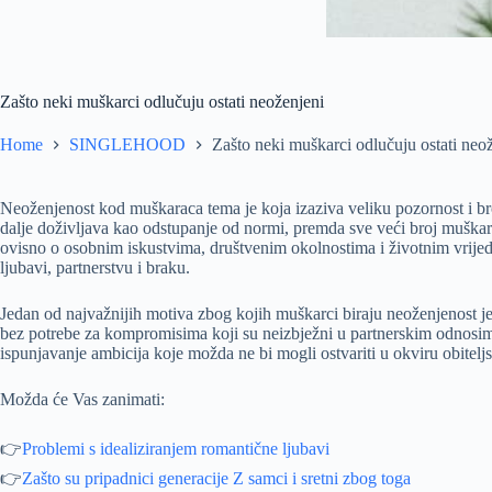
Zašto neki muškarci odlučuju ostati neoženjeni
Home
SINGLEHOOD
Zašto neki muškarci odlučuju ostati neo
Neoženjenost kod muškaraca tema je koja izaziva veliku pozornost i br
dalje doživljava kao odstupanje od normi, premda sve veći broj muškara
ovisno o osobnim iskustvima, društvenim okolnostima i životnim vrijedn
ljubavi, partnerstvu i braku.
Jedan od najvažnijih motiva zbog kojih muškarci biraju neoženjenost j
bez potrebe za kompromisima koji su neizbježni u partnerskim odnosima
ispunjavanje ambicija koje možda ne bi mogli ostvariti u okviru obitelj
Možda će Vas zanimati:
👉
Problemi s idealiziranjem romantične ljubavi
👉
Zašto su pripadnici generacije Z samci i sretni zbog toga