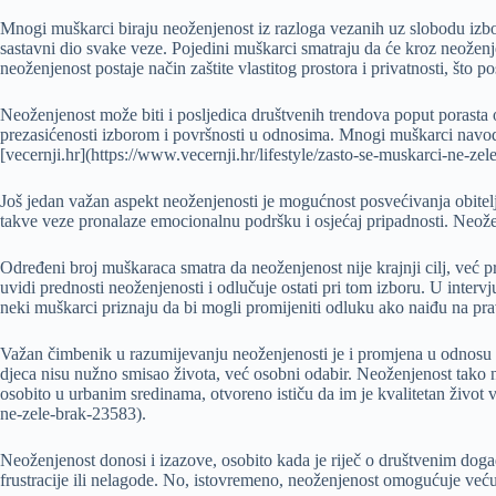
Mnogi muškarci biraju neoženjenost iz razloga vezanih uz slobodu izb
sastavni dio svake veze. Pojedini muškarci smatraju da će kroz neoženje
neoženjenost postaje način zaštite vlastitog prostora i privatnosti, što
Neoženjenost može biti i posljedica društvenih trendova poput porasta 
prezasićenosti izborom i površnosti u odnosima. Mnogi muškarci navode
[vecernji.hr](https://www.vecernji.hr/lifestyle/zasto-se-muskarci-ne-zele-
Još jedan važan aspekt neoženjenosti je mogućnost posvećivanja obitelj
takve veze pronalaze emocionalnu podršku i osjećaj pripadnosti. Neožen
Određeni broj muškaraca smatra da neoženjenost nije krajnji cilj, već p
uvidi prednosti neoženjenosti i odlučuje ostati pri tom izboru. U int
neki muškarci priznaju da bi mogli promijeniti odluku ako naiđu na pra
Važan čimbenik u razumijevanju neoženjenosti je i promjena u odnosu pr
djeca nisu nužno smisao života, već osobni odabir. Neoženjenost tako n
osobito u urbanim sredinama, otvoreno ističu da im je kvalitetan život v
ne-zele-brak-23583).
Neoženjenost donosi i izazove, osobito kada je riječ o društvenim doga
frustracije ili nelagode. No, istovremeno, neoženjenost omogućuje veću