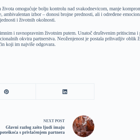
čin života omogućuje bolju kontrolu nad svakodnevicom, manje komprom
le, ambivalentan izbor – donosi brojne prednosti, ali i određene emocio
ednosti i životnih okolnosti.
gitimnim i ravnopravnim životnim putem. Unatoč društvenim pritiscima 
ionalnih okvira partnerstva. Neoženjenost je postala prihvatljiv oblik ži
ačin koji im najviše odgovara.
NEXT
POST
Glavni razlog zašto ljudi imaju
poteškoća s privlačenjem partnera