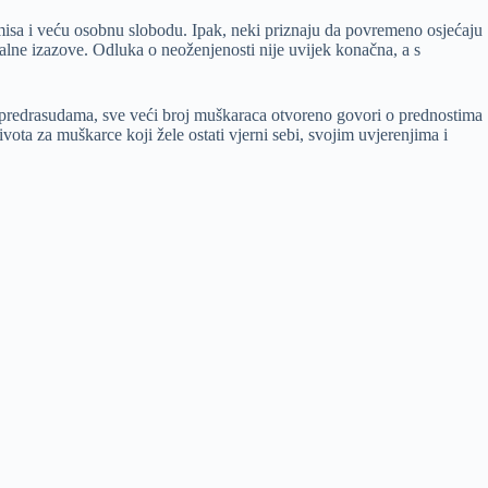
isa i veću osobnu slobodu. Ipak, neki priznaju da povremeno osjećaju
nalne izazove. Odluka o neoženjenosti nije uvijek konačna, a s
i predrasudama, sve veći broj muškaraca otvoreno govori o prednostima
vota za muškarce koji žele ostati vjerni sebi, svojim uvjerenjima i