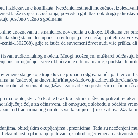
ora i izbjegavanje konflikata. Neoženjenost nudi mogućnost izbjegava
nost lakše izbjeći razočaranja, povrede i gubitke, dok drugi jednostavno
 postaje posebno važno s godinama.
online upoznavanja i smanjenog povjerenja u odnose. Digitalna era omog
 da zbog stalne dostupnosti novih opcija ne osjećaju potrebu za veziva
zeniti-1302568), gdje se ističe da suvremeni život nudi više prilika, ali 
i izvan tradicionalnog modela. Mnogi neoženjeni muškarci održavaju blis
jenost omogućuje i veće uključivanje u humanitarne, sportske ili profe
rivremeno stanje koje traje dok ne pronađu odgovarajuću partnericu. Ipa
ervjuima na [zadovoljna.dnevnik.hr](https://zadovoljna.dnevnik.hr/clan
vu osobu, ali većina ih naglašava zadovoljstvo postojećim načinom živo
ema roditeljstvu. Nekad je brak bio jedini društveno prihvatljiv okvir 
e isključuje želju za očinstvom, ali omogućuje slobodu u odabiru vreme
ažniji od tradicionalnog roditeljstva, kako piše i [miss7zdrava.24sata.h
đanjima, obiteljskim okupljanjima i praznicima. Tada su neoženjeni mušk
 fleksibilnost u planiranju putovanja, slobodnog vremena i aktivnosti k