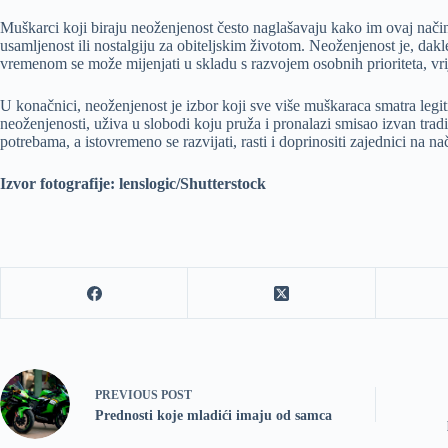
Muškarci koji biraju neoženjenost često naglašavaju kako im ovaj na
usamljenost ili nostalgiju za obiteljskim životom. Neoženjenost je, dak
vremenom se može mijenjati u skladu s razvojem osobnih prioriteta, vrij
U konačnici, neoženjenost je izbor koji sve više muškaraca smatra le
neoženjenosti, uživa u slobodi koju pruža i pronalazi smisao izvan tradic
potrebama, a istovremeno se razvijati, rasti i doprinositi zajednici na n
Izvor fotografije: lenslogic/Shutterstock
PREVIOUS
POST
Prednosti koje mladići imaju od samca