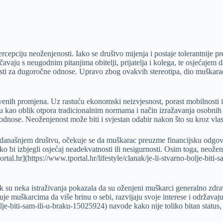
percepciju neoženjenosti. Iako se društvo mijenja i postaje tolerantnije
čavaju s neugodnim pitanjima obitelji, prijatelja i kolega, te osjećajem
osti za dugoročne odnose. Upravo zbog ovakvih stereotipa, dio muškarac
venih promjena. Uz rastuću ekonomski neizvjesnost, porast mobilnosti i
ju kao oblik otpora tradicionalnim normama i način izražavanja osobnih 
dnose. Neoženjenost može biti i svjestan odabir nakon što su kroz vlast
U današnjem društvu, očekuje se da muškarac preuzme financijsku odgovo
ako bi izbjegli osjećaj neadekvatnosti ili nesigurnosti. Osim toga, neože
rtal.hr](https://www.tportal.hr/lifestyle/clanak/je-li-stvarno-bolje-biti
 su neka istraživanja pokazala da su oženjeni muškarci generalno zdravi
 muškarcima da više brinu o sebi, razvijaju svoje interese i održavaju b
-bolje-biti-sam-ili-u-braku-15025924) navode kako nije toliko bitan status