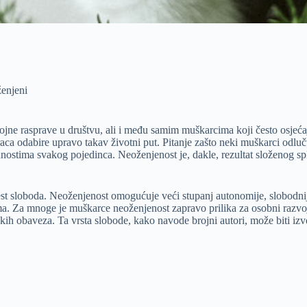
ženjeni
ojne rasprave u društvu, ali i među samim muškarcima koji često osjeć
ca odabire upravo takav životni put. Pitanje zašto neki muškarci odluču
ostima svakog pojedinca. Neoženjenost je, dakle, rezultat složenog spl
est sloboda. Neoženjenost omogućuje veći stupanj autonomije, slobodni
. Za mnoge je muškarce neoženjenost zapravo prilika za osobni razvoj, 
skih obaveza. Ta vrsta slobode, kako navode brojni autori, može biti izv