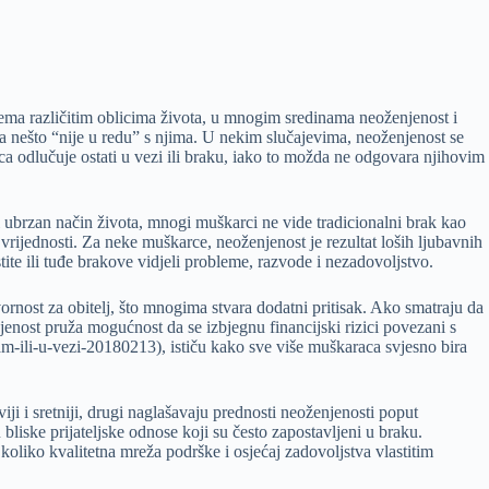
 prema različitim oblicima života, u mnogim sredinama neoženjenost i
 da nešto “nije u redu” s njima. U nekim slučajevima, neoženjenost se
a odlučuje ostati u vezi ili braku, iako to možda ne odgovara njihovim
 ubrzan način života, mnogi muškarci ne vide tradicionalni brak kao
vrijednosti. Za neke muškarce, neoženjenost je rezultat loših ljubavnih
ite ili tuđe brakove vidjeli probleme, razvode i nezadovoljstvo.
rnost za obitelj, što mnogima stvara dodatni pritisak. Ako smatraju da
njenost pruža mogućnost da se izbjegnu financijski rizici povezani s
-sam-ili-u-vezi-20180213), ističu kako sve više muškaraca svjesno bira
ji i sretniji, drugi naglašavaju prednosti neoženjenosti poput
liske prijateljske odnose koji su često zapostavljeni u braku.
, koliko kvalitetna mreža podrške i osjećaj zadovoljstva vlastitim