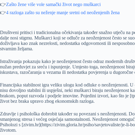
👉
Zašto žene više vole samački život nego muškarci
👉
4 razloga zašto su neženje manje sretni od neoženjenih žena
Društveni pritisci i tradicionalna očekivanja također snažno utječu na 
dalje nosi stigmu. Muškarci koji se odluče za neoženjenost često se suo
doživljava kao znak nezrelosti, nedostatka odgovornosti ili nesposobn
stvarnim željama.
Istraživanja pokazuju kako je neoženjenost često odraz modernih društ
nužan preduvjet za sreću i ispunjenje. Umjesto toga, neoženjenost bira
iskustava, razočaranja u vezama ili nedostatka povjerenja u dugoročne o
Financijska stabilnost igra veliku ulogu kod odluke o neoženjenosti. 
nisu dovoljno stabilni ili uspješni, neki muškarci biraju neoženjenost k
brakom, poput razvoda i podjele imovine. Pojedini izvori, kao što je [tpo
život bez braka upravo zbog ekonomskih razloga.
Zdravlje i psihološka dobrobit također su povezani s neoženjenosti. Dok
smanjenog stresa i većeg osjećaja samostalnosti. Neoženjenost omogućuje
Psiholozi s [zivim.hr](https://zivim.gloria.hr/psiho/savjetovaliste/je-li
životom.