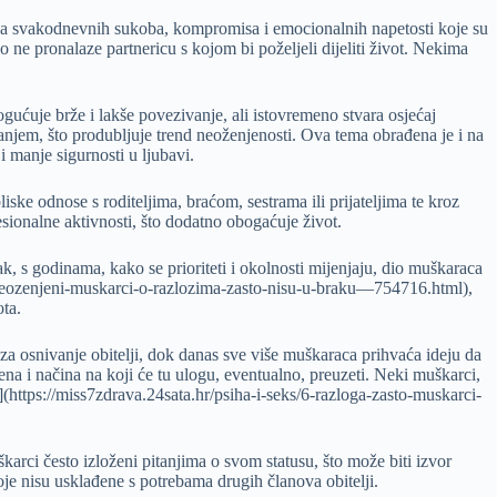
nja svakodnevnih sukoba, kompromisa i emocionalnih napetosti koje su
 ne pronalaze partnericu s kojom bi poželjeli dijeliti život. Nekima
ućuje brže i lakše povezivanje, ali istovremeno stvara osjećaj
njem, što produbljuje trend neoženjenosti. Ova tema obrađena je i na
i manje sigurnosti u ljubavi.
ke odnose s roditeljima, braćom, sestrama ili prijateljima te kroz
sionalne aktivnosti, što dodatno obogaćuje život.
k, s godinama, kako se prioriteti i okolnosti mijenjaju, dio muškaraca
ak/neozenjeni-muskarci-o-razlozima-zasto-nisu-u-braku—754716.html),
ta.
za osnivanje obitelji, dok danas sve više muškaraca prihvaća ideju da
na i načina na koji će tu ulogu, eventualno, preuzeti. Neki muškarci,
r](https://miss7zdrava.24sata.hr/psiha-i-seks/6-razloga-zasto-muskarci-
arci često izloženi pitanjima o svom statusu, što može biti izvor
oje nisu usklađene s potrebama drugih članova obitelji.