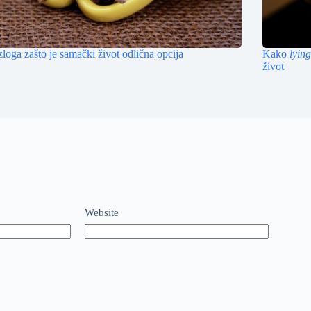
zloga zašto je samački život odlična opcija
Kako
lying
život
Website