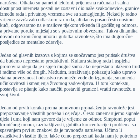
narušena. Otkako su pametni telefoni, prijenosna računala i stalna
dostupnost interneta postali neizostavni dio naše svakodnevice, granice
između rada i privatnog vremena sve su zamagljenije. Nekad je radno
vrijeme završavalo odlaskom iz ureda, ali danas posao često nosimo
kući, odgovaramo na e-mailove tijekom vikenda ili godišnjeg odmora,
a privatne poruke miješaju se s poslovnim obvezama. Takva dinamika
dovodi do kroničnog umora i gubitka ravnoteže, što ima dugoročne
posljedice za mentalno zdravlje.
Jedan od glavnih izazova s kojima se suočavamo jest pritisak društva
da budemo neprestano produktivni. Kultura stalnog rada i uspjeha
promovira ideju da je uspjeh moguć samo ako neprestano ulažemo trud
i radimo više od drugih. Međutim, istraživanja pokazuju kako upravo
stalna povezanost i odsustvo ravnoteže vode do izgaranja, smanjenja
učinkovitosti i smanjenja životnog zadovoljstva. U tom kontekstu,
postavlja se pitanje kako naučiti postaviti granice i vratiti ravnotežu u
svoj život.
Jedan od prvih koraka prema ponovnom pronalaženju ravnoteže jest
prepoznavanje vlastitih potreba i osjećaja. Često zanemarujemo signale
tijela i uma koji nam govore da je vrijeme za odmor. Simptomi poput
kroničnog umora, razdražljivosti, gubitka koncentracije i problema sa
spavanjem prvi su znakovi da je ravnoteža narušena. Učimo li
osluškivati vlastito tijelo, lakše ćemo prepoznati kada nam je potrebno