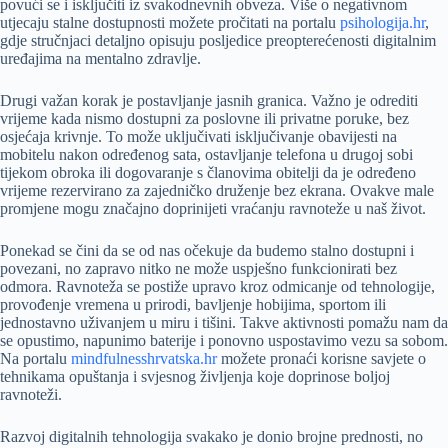
povući se i isključiti iz svakodnevnih obveza. Više o negativnom
utjecaju stalne dostupnosti možete pročitati na portalu
psihologija.hr
,
gdje stručnjaci detaljno opisuju posljedice preopterećenosti digitalnim
uređajima na mentalno zdravlje.
Drugi važan korak je postavljanje jasnih granica. Važno je odrediti
vrijeme kada nismo dostupni za poslovne ili privatne poruke, bez
osjećaja krivnje. To može uključivati isključivanje obavijesti na
mobitelu nakon određenog sata, ostavljanje telefona u drugoj sobi
tijekom obroka ili dogovaranje s članovima obitelji da je određeno
vrijeme rezervirano za zajedničko druženje bez ekrana. Ovakve male
promjene mogu značajno doprinijeti vraćanju ravnoteže u naš život.
Ponekad se čini da se od nas očekuje da budemo stalno dostupni i
povezani, no zapravo nitko ne može uspješno funkcionirati bez
odmora. Ravnoteža se postiže upravo kroz odmicanje od tehnologije,
provođenje vremena u prirodi, bavljenje hobijima, sportom ili
jednostavno uživanjem u miru i tišini. Takve aktivnosti pomažu nam da
se opustimo, napunimo baterije i ponovno uspostavimo vezu sa sobom.
Na portalu
mindfulnesshrvatska.hr
možete pronaći korisne savjete o
tehnikama opuštanja i svjesnog življenja koje doprinose boljoj
ravnoteži.
Razvoj digitalnih tehnologija svakako je donio brojne prednosti, no