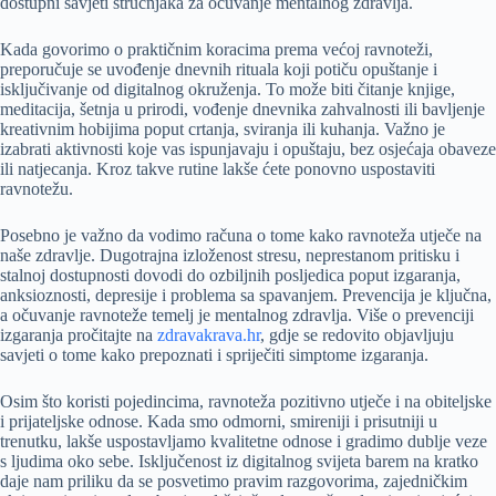
dostupni savjeti stručnjaka za očuvanje mentalnog zdravlja.
Kada govorimo o praktičnim koracima prema većoj ravnoteži,
preporučuje se uvođenje dnevnih rituala koji potiču opuštanje i
isključivanje od digitalnog okruženja. To može biti čitanje knjige,
meditacija, šetnja u prirodi, vođenje dnevnika zahvalnosti ili bavljenje
kreativnim hobijima poput crtanja, sviranja ili kuhanja. Važno je
izabrati aktivnosti koje vas ispunjavaju i opuštaju, bez osjećaja obaveze
ili natjecanja. Kroz takve rutine lakše ćete ponovno uspostaviti
ravnotežu.
Posebno je važno da vodimo računa o tome kako ravnoteža utječe na
naše zdravlje. Dugotrajna izloženost stresu, neprestanom pritisku i
stalnoj dostupnosti dovodi do ozbiljnih posljedica poput izgaranja,
anksioznosti, depresije i problema sa spavanjem. Prevencija je ključna,
a očuvanje ravnoteže temelj je mentalnog zdravlja. Više o prevenciji
izgaranja pročitajte na
zdravakrava.hr
, gdje se redovito objavljuju
savjeti o tome kako prepoznati i spriječiti simptome izgaranja.
Osim što koristi pojedincima, ravnoteža pozitivno utječe i na obiteljske
i prijateljske odnose. Kada smo odmorni, smireniji i prisutniji u
trenutku, lakše uspostavljamo kvalitetne odnose i gradimo dublje veze
s ljudima oko sebe. Isključenost iz digitalnog svijeta barem na kratko
daje nam priliku da se posvetimo pravim razgovorima, zajedničkim