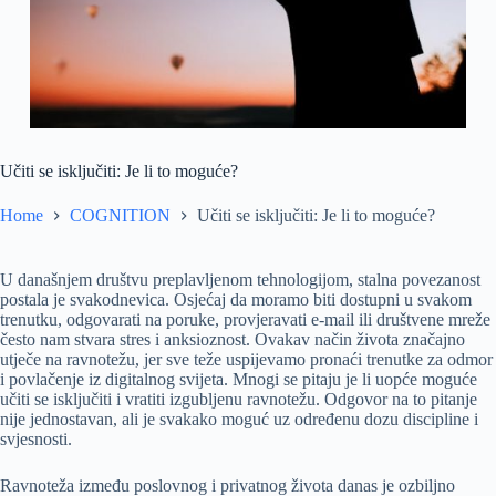
Učiti se isključiti: Je li to moguće?
Home
COGNITION
Učiti se isključiti: Je li to moguće?
U današnjem društvu preplavljenom tehnologijom, stalna povezanost
postala je svakodnevica. Osjećaj da moramo biti dostupni u svakom
trenutku, odgovarati na poruke, provjeravati e-mail ili društvene mreže
često nam stvara stres i anksioznost. Ovakav način života značajno
utječe na ravnotežu, jer sve teže uspijevamo pronaći trenutke za odmor
i povlačenje iz digitalnog svijeta. Mnogi se pitaju je li uopće moguće
učiti se isključiti i vratiti izgubljenu ravnotežu. Odgovor na to pitanje
nije jednostavan, ali je svakako moguć uz određenu dozu discipline i
svjesnosti.
Ravnoteža između poslovnog i privatnog života danas je ozbiljno