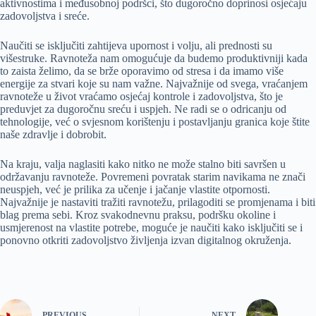
aktivnostima i međusobnoj podršci, što dugoročno doprinosi osjećaju
zadovoljstva i sreće.
Naučiti se isključiti zahtijeva upornost i volju, ali prednosti su
višestruke. Ravnoteža nam omogućuje da budemo produktivniji kada
to zaista želimo, da se brže oporavimo od stresa i da imamo više
energije za stvari koje su nam važne. Najvažnije od svega, vraćanjem
ravnoteže u život vraćamo osjećaj kontrole i zadovoljstva, što je
preduvjet za dugoročnu sreću i uspjeh. Ne radi se o odricanju od
tehnologije, već o svjesnom korištenju i postavljanju granica koje štite
naše zdravlje i dobrobit.
Na kraju, valja naglasiti kako nitko ne može stalno biti savršen u
održavanju ravnoteže. Povremeni povratak starim navikama ne znači
neuspjeh, već je prilika za učenje i jačanje vlastite otpornosti.
Najvažnije je nastaviti tražiti ravnotežu, prilagoditi se promjenama i biti
blag prema sebi. Kroz svakodnevnu praksu, podršku okoline i
usmjerenost na vlastite potrebe, moguće je naučiti kako isključiti se i
ponovno otkriti zadovoljstvo življenja izvan digitalnog okruženja.
PREVIOUS
NEXT