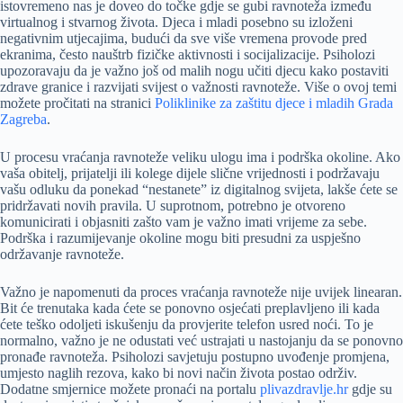
istovremeno nas je doveo do točke gdje se gubi ravnoteža između
virtualnog i stvarnog života. Djeca i mladi posebno su izloženi
negativnim utjecajima, budući da sve više vremena provode pred
ekranima, često nauštrb fizičke aktivnosti i socijalizacije. Psiholozi
upozoravaju da je važno još od malih nogu učiti djecu kako postaviti
zdrave granice i razvijati svijest o važnosti ravnoteže. Više o ovoj temi
možete pročitati na stranici
Poliklinike za zaštitu djece i mladih Grada
Zagreba
.
U procesu vraćanja ravnoteže veliku ulogu ima i podrška okoline. Ako
vaša obitelj, prijatelji ili kolege dijele slične vrijednosti i podržavaju
vašu odluku da ponekad “nestanete” iz digitalnog svijeta, lakše ćete se
pridržavati novih pravila. U suprotnom, potrebno je otvoreno
komunicirati i objasniti zašto vam je važno imati vrijeme za sebe.
Podrška i razumijevanje okoline mogu biti presudni za uspješno
održavanje ravnoteže.
Važno je napomenuti da proces vraćanja ravnoteže nije uvijek linearan.
Bit će trenutaka kada ćete se ponovno osjećati preplavljeno ili kada
ćete teško odoljeti iskušenju da provjerite telefon usred noći. To je
normalno, važno je ne odustati već ustrajati u nastojanju da se ponovno
pronađe ravnoteža. Psiholozi savjetuju postupno uvođenje promjena,
umjesto naglih rezova, kako bi novi način života postao održiv.
Dodatne smjernice možete pronaći na portalu
plivazdravlje.hr
gdje su