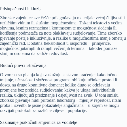
Pristupačnost i inkluzija
Zborske zajednice sve češće prilagođavaju materijale većoj čitljivosti i
različitim vidnim ili slušnim mogućnostima. Tiskani tekstovi s većim
slovima, jasnim razmacima i kontrastom te mogućnost sjedenja ili
korištenja podmetača za note olakšavaju sudjelovanje. Time zborsko
pjevanje postaje inkluzivnije, a razlike u mogućnostima manje ometaju
zajednički rad. Dodatna fleksibilnost u rasporedu – primjerice,
mogućnost jutarnjih ili ranijih večernjih termina – također pomaže
starijim osobama da zadrže redovitost.
Budući pravci istraživanja
Otvorena su pitanja koja zaslužuju sustavno praćenje: kako točno
trajanje, učestalost i složenost programa oblikuju učinke; postoji li
doseg na druge kognitivne domene; koliko dugo se održavaju
promjene bez prekida sudjelovanja; kakva je uloga individualnih
razlika, uključujući predznanje i osjetljivost na zvuk. U tom smislu
zborsko pjevanje nudi prirodan laboratorij – mjerljiv repertoar, ritam
proba i izvedbi te jasne pokazatelje angažmana – u kojem se mogu
razvijati protokoli za različite ciljeve i populacije.
Sažimanje praktičnih smjernica za voditelje