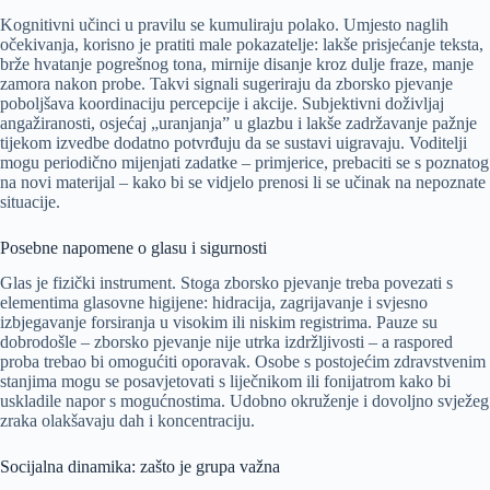
Kognitivni učinci u pravilu se kumuliraju polako. Umjesto naglih
očekivanja, korisno je pratiti male pokazatelje: lakše prisjećanje teksta,
brže hvatanje pogrešnog tona, mirnije disanje kroz dulje fraze, manje
zamora nakon probe. Takvi signali sugeriraju da zborsko pjevanje
poboljšava koordinaciju percepcije i akcije. Subjektivni doživljaj
angažiranosti, osjećaj „uranjanja” u glazbu i lakše zadržavanje pažnje
tijekom izvedbe dodatno potvrđuju da se sustavi uigravaju. Voditelji
mogu periodično mijenjati zadatke – primjerice, prebaciti se s poznatog
na novi materijal – kako bi se vidjelo prenosi li se učinak na nepoznate
situacije.
Posebne napomene o glasu i sigurnosti
Glas je fizički instrument. Stoga zborsko pjevanje treba povezati s
elementima glasovne higijene: hidracija, zagrijavanje i svjesno
izbjegavanje forsiranja u visokim ili niskim registrima. Pauze su
dobrodošle – zborsko pjevanje nije utrka izdržljivosti – a raspored
proba trebao bi omogućiti oporavak. Osobe s postojećim zdravstvenim
stanjima mogu se posavjetovati s liječnikom ili fonijatrom kako bi
uskladile napor s mogućnostima. Udobno okruženje i dovoljno svježeg
zraka olakšavaju dah i koncentraciju.
Socijalna dinamika: zašto je grupa važna