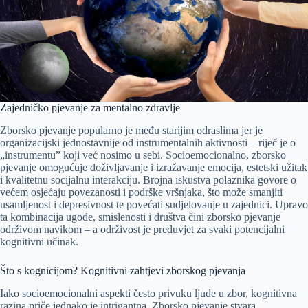
Zajedničko pjevanje za mentalno zdravlje
Zborsko pjevanje popularno je među starijim odraslima jer je
organizacijski jednostavnije od instrumentalnih aktivnosti – riječ je o
„instrumentu” koji već nosimo u sebi. Socioemocionalno, zborsko
pjevanje omogućuje doživljavanje i izražavanje emocija, estetski užitak
i kvalitetnu socijalnu interakciju. Brojna iskustva polaznika govore o
većem osjećaju povezanosti i podrške vršnjaka, što može smanjiti
usamljenost i depresivnost te povećati sudjelovanje u zajednici. Upravo
ta kombinacija ugode, smislenosti i društva čini zborsko pjevanje
održivom navikom – a održivost je preduvjet za svaki potencijalni
kognitivni učinak.
Što s kognicijom? Kognitivni zahtjevi zborskog pjevanja
Iako socioemocionalni aspekti često privuku ljude u zbor, kognitivna
razina priče jednako je intrigantna. Zborsko pjevanje stvara