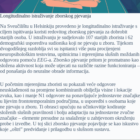
Longitudinalno istraživanje zborskog pjevanja
Na Sveučilištu u Helsinkiju provedeno je longitudinalno istraživanje s
ciljem ispitivanja koristi redovitog zborskog pjevanja za dobrobit
starijih osoba. U istraživanju je sudjelovalo 107 starijih zborista i 62
demografski usporediva sudionika koji ne pjevaju u zboru. Tijekom
dvogodišnjeg razdoblja svi su ispitanici više puta procijenjeni
neuropsihološkim testovima, upitnicima i mjerenjima slušnih moždanih
odgovora pomoću
EEG
-a. Zborsko pjevanje pritom je promatrano kao
složena aktivnost koja može utjecati na različite razine funkcioniranja –
od ponašanja do neuralne obrade informacija.
U početnim mjerenjima zboristi su pokazali veće odgovore
neusklađenosti na promjene kombiniranih obilježja visine i lokacije
zvuka, kao i manje N1 odgovore na ponavljajuće jednostavne značajke
u lijevim frontotemporalnim područjima, u usporedbi s osobama koje
ne pjevaju u zboru. Ti obrasci upućuju na učinkovitije kodiranje
složenih slušnih pravilnosti i bolju adaptaciju na jednostavne zvučne
značajke – elemente presudne za snalaženje u zahtjevnom okruženju
probe i izvedbe. U toj slici zborsko pjevanje pojavljuje se kao iskustvo
koje „oštri” predviđanje i prilagodbu u slušnom sustavu.