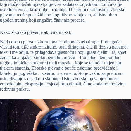
koji može otežati upravljanje više zadataka odjednom i održavanje
usredotočenosti kroz dulje razdoblje. U takvim okolnostima zborsko
pjevanje može poslužiti kao kognitivno zahtjevan, ali istodobno
ugodan trening koji angažira čitav niz procesa.
Kako zborsko pjevanje aktivira mozak
Kada osoba pjeva u zboru, ona istodobno sluša druge, fino ugađa
vlastiti ton, diše sinkronizirano, prati dirigenta, čita ili doziva napamet
tekst i melodiju, te prilagođava glasnoću i boju glasa cjelini. Taj splet
zadataka angažira široku neuralnu mrežu – frontalne i temporalne
regije, limbičke strukture i mali mozak – koje se također mijenjaju
tijekom starenja. Zborsko pjevanje potiče osjetilno predviđanje i
korekciju pogrešaka u stvarnom vremenu, što je važno za precizno
usklađivanje s ostatkom skupine. Usto, zborsko pjevanje donosi
emocionalnu ekspresiju i osjećaj pripadnosti, čime dodatno motivira
redovitu praksu.