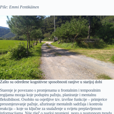
Piše: Emmi Pentikäinen
Zašto su određene kognitivne sposobnosti ranjive u starijoj dobi
Starenje je povezano s promjenama u frontalnim i temporalnim
regijama mozga koje podupiru pažnju, planiranje i mentalnu
fleksibilnost. Osobito su osjetljive tzv. izvršne funkcije – primjerice
preusmjeravanje pažnje, ažuriranje mentalnih sadržaja i kontrola
reakcija – koje su ključne za snalaženje u svijetu preplavljenom
informacijama. Nije riječ o nagloj promjeni, nego o postupnom trendu