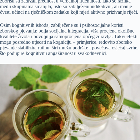
zboristi su zadržali prednost u verbalnoj fluentnosti, iako se razlika
među skupinama smanjila; usto su zabilježeni indikativni, ali manje
čvrsti učinci na rječničkom zadatku koji mjeri aktivno prizivanje riječi.
Osim kognitivnih ishoda, zabilježene su i psihosocijalne koristi
zborskog pjevanja: bolja socijalna integracija, viša procjena okolišne
kvalitete života i povoljnija samoprocjena općeg zdravlja. Takvi efekti
mogu posredno utjecati na kogniciju – primjerice, redovito zborsko
pjevanje stabilizira rutinu, širi mrežu podrške i povećava osjećaj svrhe,
što podupire kognitivnu angažiranost u svakodnevnici.