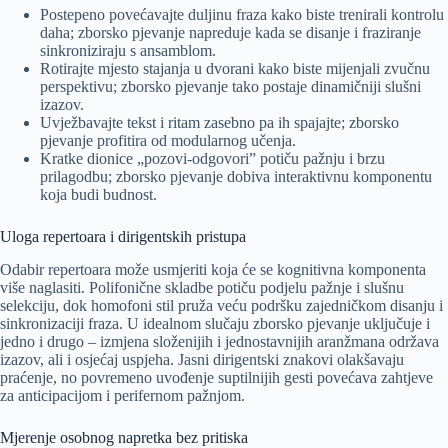
Postepeno povećavajte duljinu fraza kako biste trenirali kontrolu
daha; zborsko pjevanje napreduje kada se disanje i fraziranje
sinkroniziraju s ansamblom.
Rotirajte mjesto stajanja u dvorani kako biste mijenjali zvučnu
perspektivu; zborsko pjevanje tako postaje dinamičniji slušni
izazov.
Uvježbavajte tekst i ritam zasebno pa ih spajajte; zborsko
pjevanje profitira od modularnog učenja.
Kratke dionice „pozovi-odgovori” potiču pažnju i brzu
prilagodbu; zborsko pjevanje dobiva interaktivnu komponentu
koja budi budnost.
Uloga repertoara i dirigentskih pristupa
Odabir repertoara može usmjeriti koja će se kognitivna komponenta
više naglasiti. Polifonične skladbe potiču podjelu pažnje i slušnu
selekciju, dok homofoni stil pruža veću podršku zajedničkom disanju i
sinkronizaciji fraza. U idealnom slučaju zborsko pjevanje uključuje i
jedno i drugo – izmjena složenijih i jednostavnijih aranžmana održava
izazov, ali i osjećaj uspjeha. Jasni dirigentski znakovi olakšavaju
praćenje, no povremeno uvođenje suptilnijih gesti povećava zahtjeve
za anticipacijom i perifernom pažnjom.
Mjerenje osobnog napretka bez pritiska