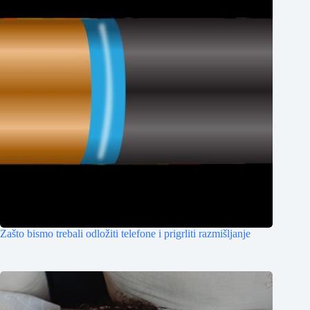
Zašto bismo trebali odložiti telefone i prigrliti razmišljanje