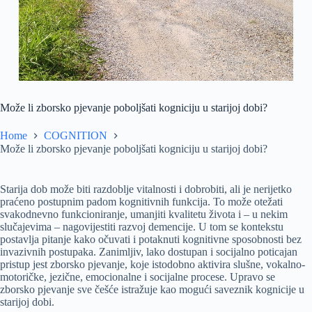
Može li zborsko pjevanje poboljšati kogniciju u starijoj dobi?
Home
COGNITION
Može li zborsko pjevanje poboljšati kogniciju u starijoj dobi?
Starija dob može biti razdoblje vitalnosti i dobrobiti, ali je nerijetko
praćeno postupnim padom kognitivnih funkcija. To može otežati
svakodnevno funkcioniranje, umanjiti kvalitetu života i – u nekim
slučajevima – nagovijestiti razvoj demencije. U tom se kontekstu
postavlja pitanje kako očuvati i potaknuti kognitivne sposobnosti bez
invazivnih postupaka. Zanimljiv, lako dostupan i socijalno poticajan
pristup jest zborsko pjevanje, koje istodobno aktivira slušne, vokalno-
motoričke, jezične, emocionalne i socijalne procese. Upravo se
zborsko pjevanje sve češće istražuje kao mogući saveznik kognicije u
starijoj dobi.