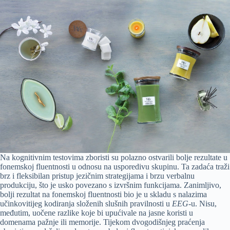
Na kognitivnim testovima zboristi su polazno ostvarili bolje rezultate u
fonemskoj fluentnosti u odnosu na usporedivu skupinu. Ta zadaća traži
brz i fleksibilan pristup jezičnim strategijama i brzu verbalnu
produkciju, što je usko povezano s izvršnim funkcijama. Zanimljivo,
bolji rezultat na fonemskoj fluentnosti bio je u skladu s nalazima
učinkovitijeg kodiranja složenih slušnih pravilnosti u
EEG
-u. Nisu,
međutim, uočene razlike koje bi upućivale na jasne koristi u
domenama pažnje ili memorije. Tijekom dvogodišnjeg praćenja