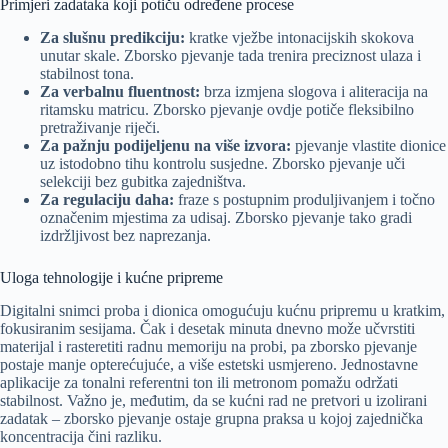
Primjeri zadataka koji potiču određene procese
Za slušnu predikciju:
kratke vježbe intonacijskih skokova
unutar skale. Zborsko pjevanje tada trenira preciznost ulaza i
stabilnost tona.
Za verbalnu fluentnost:
brza izmjena slogova i aliteracija na
ritamsku matricu. Zborsko pjevanje ovdje potiče fleksibilno
pretraživanje riječi.
Za pažnju podijeljenu na više izvora:
pjevanje vlastite dionice
uz istodobno tihu kontrolu susjedne. Zborsko pjevanje uči
selekciji bez gubitka zajedništva.
Za regulaciju daha:
fraze s postupnim produljivanjem i točno
označenim mjestima za udisaj. Zborsko pjevanje tako gradi
izdržljivost bez naprezanja.
Uloga tehnologije i kućne pripreme
Digitalni snimci proba i dionica omogućuju kućnu pripremu u kratkim,
fokusiranim sesijama. Čak i desetak minuta dnevno može učvrstiti
materijal i rasteretiti radnu memoriju na probi, pa zborsko pjevanje
postaje manje opterećujuće, a više estetski usmjereno. Jednostavne
aplikacije za tonalni referentni ton ili metronom pomažu održati
stabilnost. Važno je, međutim, da se kućni rad ne pretvori u izolirani
zadatak – zborsko pjevanje ostaje grupna praksa u kojoj zajednička
koncentracija čini razliku.