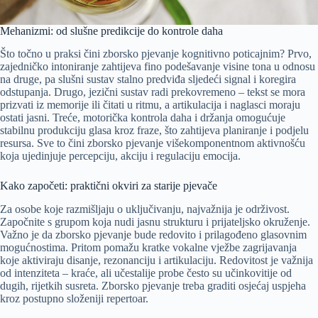
Mehanizmi: od slušne predikcije do kontrole daha
Što točno u praksi čini zborsko pjevanje kognitivno poticajnim? Prvo,
zajedničko intoniranje zahtijeva fino podešavanje visine tona u odnosu
na druge, pa slušni sustav stalno predviđa sljedeći signal i koregira
odstupanja. Drugo, jezični sustav radi prekovremeno – tekst se mora
prizvati iz memorije ili čitati u ritmu, a artikulacija i naglasci moraju
ostati jasni. Treće, motorička kontrola daha i držanja omogućuje
stabilnu produkciju glasa kroz fraze, što zahtijeva planiranje i podjelu
resursa. Sve to čini zborsko pjevanje višekomponentnom aktivnošću
koja ujedinjuje percepciju, akciju i regulaciju emocija.
Kako započeti: praktični okviri za starije pjevače
Za osobe koje razmišljaju o uključivanju, najvažnija je održivost.
Započnite s grupom koja nudi jasnu strukturu i prijateljsko okruženje.
Važno je da zborsko pjevanje bude redovito i prilagođeno glasovnim
mogućnostima. Pritom pomažu kratke vokalne vježbe zagrijavanja
koje aktiviraju disanje, rezonanciju i artikulaciju. Redovitost je važnija
od intenziteta – kraće, ali učestalije probe često su učinkovitije od
dugih, rijetkih susreta. Zborsko pjevanje treba graditi osjećaj uspjeha
kroz postupno složeniji repertoar.