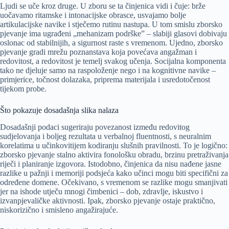
Ljudi se uče kroz druge. U zboru se ta činjenica vidi i čuje: brže
uočavamo ritamske i intonacijske obrasce, usvajamo bolje
artikulacijske navike i stječemo rutinu nastupa. U tom smislu zborsko
pjevanje ima ugrađeni „mehanizam podrške” – slabiji glasovi dobivaju
oslonac od stabilnijih, a sigurnost raste s vremenom. Ujedno, zborsko
pjevanje gradi mrežu poznanstava koja povećava angažman i
redovitost, a redovitost je temelj svakog učenja. Socijalna komponenta
tako ne djeluje samo na raspoloženje nego i na kognitivne navike –
primjerice, točnost dolazaka, priprema materijala i usredotočenost
tijekom probe.
Što pokazuje dosadašnja slika nalaza
Dosadašnji podaci sugeriraju povezanost između redovitog
sudjelovanja i boljeg rezultata u verbalnoj fluentnosti, s neuralnim
korelatima u učinkovitijem kodiranju slušnih pravilnosti. To je logično:
zborsko pjevanje stalno aktivira fonološku obradu, brzinu pretraživanja
riječi i planiranje izgovora. Istodobno, činjenica da nisu nađene jasne
razlike u pažnji i memoriji podsjeća kako učinci mogu biti specifični za
određene domene. Očekivano, s vremenom se razlike mogu smanjivati
jer na ishode utječu mnogi čimbenici – dob, zdravlje, iskustvo i
izvanpjevaličke aktivnosti. Ipak, zborsko pjevanje ostaje praktično,
niskorizično i smisleno angažirajuće.