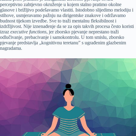
perceptivno zahtjevno okruženje u kojem stalno pratimo okolne
glasove i brižljivo podešavamo vlastiti. Istodobno slijedimo melodiju i
stihove, usmjeravamo pažnju na dirigentske znakove i održavamo
budnost tijekom izvedbe. Sve to traži mentalnu fleksibilnost i
izdržljivost. Nije iznenađenje da se za opis takvih procesa često koristi
izraz
executive functions
, jer zborsko pjevanje neprestano traži
odlučivanje, prebacivanje i samokontrolu. U tom smislu, zborsko
pjevanje predstavlja „kognitivnu teretanu” s ugrađenim glazbenim
nagradama.