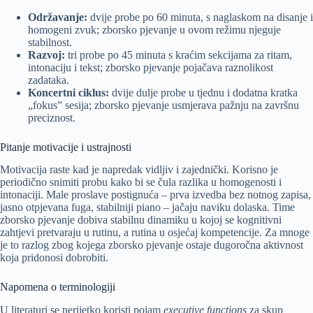
Održavanje:
dvije probe po 60 minuta, s naglaskom na disanje i
homogeni zvuk; zborsko pjevanje u ovom režimu njeguje
stabilnost.
Razvoj:
tri probe po 45 minuta s kraćim sekcijama za ritam,
intonaciju i tekst; zborsko pjevanje pojačava raznolikost
zadataka.
Koncertni ciklus:
dvije dulje probe u tjednu i dodatna kratka
„fokus” sesija; zborsko pjevanje usmjerava pažnju na završnu
preciznost.
Pitanje motivacije i ustrajnosti
Motivacija raste kad je napredak vidljiv i zajednički. Korisno je
periodično snimiti probu kako bi se čula razlika u homogenosti i
intonaciji. Male proslave postignuća – prva izvedba bez notnog zapisa,
jasno otpjevana fuga, stabilniji piano – jačaju naviku dolaska. Time
zborsko pjevanje dobiva stabilnu dinamiku u kojoj se kognitivni
zahtjevi pretvaraju u rutinu, a rutina u osjećaj kompetencije. Za mnoge
je to razlog zbog kojega zborsko pjevanje ostaje dugoročna aktivnost
koja pridonosi dobrobiti.
Napomena o terminologiji
U literaturi se nerijetko koristi pojam
executive functions
za skup