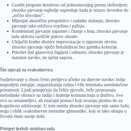
Graditi program iterativno od jednostavnijeg prema složenijem;
zborsko pjevanje najbolje napreduje kada je izazov doveden do
„točno dovoljno”.
Mijenjati akustičnu perspektivu i zadatke slušanja; zborsko
pjevanje tako održava svježinu i pažnju.
Kombinirati pjevanje napamet i čitanje s lista; zborsko pjevanje
tada aktivira različite putove obrade.
Uključiti kratke dionice improvizacije u sigurnom okviru;
zborsko pjevanje stječe fleksibilnost bez gubitka kohezije.
Prioritet dati glasovnoj higijeni i odmoru; zborsko pjevanje je
maraton navike, ne sprint napora.
Širi utjecaji na svakodnevicu
Sudjelovanje u zboru često prelijeva učinke na dnevne navike: bolja
raspodjela energije, organiziranija rutina i više trenutaka usredotočene
prisutnosti. Ljudi primjećuju da češće pjevuše, brže prepoznaju
melodijske obrasce na radiju i hrabrije komuniciraju u društvu. Sve
ovo su nenametljivi, ali značajni pomaci koji stvaraju plodno tlo za
kognitivno održavanje. U tom smislu zborsko pjevanje nije samo hobi,
nego i oblik svakodnevne mentalne gimnastike, koji se lako uklapa u
životni ritam starije dobi.
Primjeri tjednih struktura rada