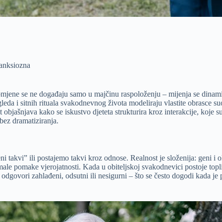
 anksiozna
romjene se ne događaju samo u majčinu raspoloženju – mijenja se dinamika
leda i sitnih rituala svakodnevnog života modeliraju vlastite obrasce su
t objašnjava kako se iskustvo djeteta strukturira kroz interakcije, koje 
i bez dramatiziranja.
đeni takvi” ili postajemo takvi kroz odnose. Realnost je složenija: geni 
 male pomake vjerojatnosti. Kada u obiteljskoj svakodnevici postoje topli
 odgovori zahlađeni, odsutni ili nesigurni – što se često dogodi kada je 