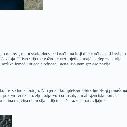
 odnosa, ritam svakodnevice i način na koji dijete uči o sebi i svijetu.
očavanja. U isto vrijeme važno je razumjeti da majčina depresija nije
su razlike između utjecaja odnosa i gena, što nam govore novija
i okolina stalno surađuju. Niti jedan kompleksan oblik ljudskog ponašanja
, predvidivi i znatiželjni odgovori odraslih, ti mali genetski pomaci
prisutna majčina depresija – dijete lakše razvije ponavljajuće