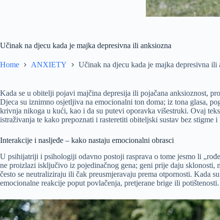
Učinak na djecu kada je majka depresivna ili anksiozna
Home
ANXIETY
Učinak na djecu kada je majka depresivna ili
Kada se u obitelji pojavi majčina depresija ili pojačana anksioznost, p
Djeca su iznimno osjetljiva na emocionalni ton doma; iz tona glasa, pog
krivnja nikoga u kući, kao i da su putevi oporavka višestruki. Ovaj teks
istraživanja te kako prepoznati i rasteretiti obiteljski sustav bez stigme 
Interakcije i nasljeđe – kako nastaju emocionalni obrasci
U psihijatriji i psihologiji odavno postoji rasprava o tome jesmo li „ro
ne proizlazi isključivo iz pojedinačnog gena; geni prije daju sklonosti,
često se neutraliziraju ili čak preusmjeravaju prema otpornosti. Kada su
emocionalne reakcije poput povlačenja, pretjerane brige ili potištenosti.