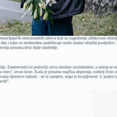
ljajućih emocionalnih stilova koji su naglašenije oblikovani obiteljsk
ju dan i kako se međusobno podržavaju može znatno ublažiti posljedice. 
sija prisutna kroz dulje razdoblje.
itelja. Znanstvenici to područje zovu
emotion socialization
, a sastoji se 
 miru”, izvan krize. Kada je prisutna majčina depresija, roditelj često i
anja djetetove radosti – ne iz namjere, nego iz iscrpljenosti. U praksi 
viti”.