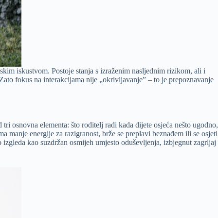
im iskustvom. Postoje stanja s izraženim nasljednim rizikom, ali i
Zato fokus na interakcijama nije „okrivljavanje” – to je prepoznavanje
od tri osnovna elementa: što roditelj radi kada dijete osjeća nešto ugodno,
ma manje energije za razigranost, brže se preplavi beznađem ili se osjeti
to izgleda kao suzdržan osmijeh umjesto oduševljenja, izbjegnut zagrljaj