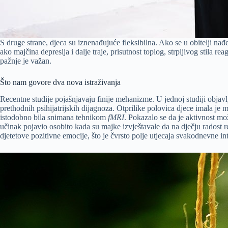
S druge strane, djeca su iznenađujuće fleksibilna. Ako se u obitelji nađe
ako majčina depresija i dalje traje, prisutnost toplog, strpljivog stila re
pažnje je važan.
Što nam govore dva nova istraživanja
Recentne studije pojašnjavaju finije mehanizme. U jednoj studiji objav
prethodnih psihijatrijskih dijagnoza. Otprilike polovica djece imala je m
istodobno bila snimana tehnikom
fMRI
. Pokazalo se da je aktivnost mo
učinak pojavio osobito kada su majke izvještavale da na dječju radost r
djetetove pozitivne emocije, što je čvrsto polje utjecaja svakodnevne in