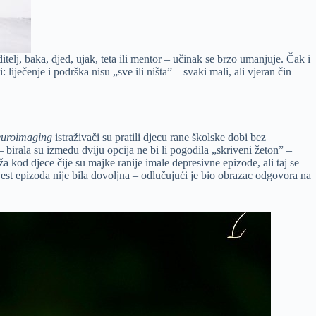
itelj, baka, djed, ujak, teta ili mentor – učinak se brzo umanjuje. Čak i
: liječenje i podrška nisu „sve ili ništa” – svaki mali, ali vjeran čin
euroimaging
istraživači su pratili djecu rane školske dobi bez
– birala su između dviju opcija ne bi li pogodila „skriveni žeton” –
iža kod djece čije su majke ranije imale depresivne epizode, ali taj se
jest epizoda nije bila dovoljna – odlučujući je bio obrazac odgovora na