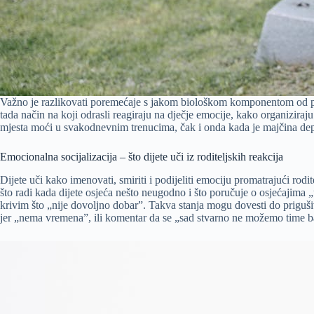
Važno je razlikovati poremećaje s jakom biološkom komponentom od ponav
tada način na koji odrasli reagiraju na dječje emocije, kako organizira
mjesta moći u svakodnevnim trenucima, čak i onda kada je majčina depre
Emocionalna socijalizacija – što dijete uči iz roditeljskih reakcija
Dijete uči kako imenovati, smiriti i podijeliti emociju promatrajući rod
što radi kada dijete osjeća nešto neugodno i što poručuje o osjećajima „u
krivim što „nije dovoljno dobar”. Takva stanja mogu dovesti do prigušiv
jer „nema vremena”, ili komentar da se „sad stvarno ne možemo time ba