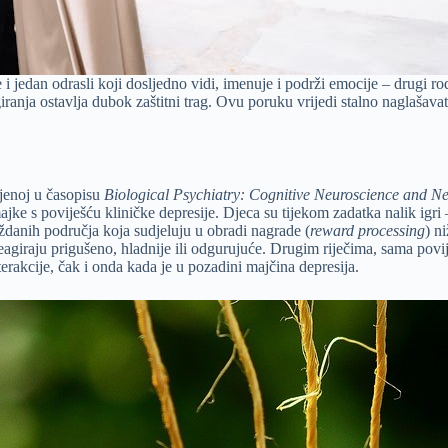
 i jedan odrasli koji dosljedno vidi, imenuje i podrži emocije – drugi rod
agiranja ostavlja dubok zaštitni trag. Ovu poruku vrijedi stalno naglašavati
ljenoj u časopisu
Biological Psychiatry: Cognitive Neuroscience and N
ajke s poviješću kliničke depresije. Djeca su tijekom zadatka nalik igri 
ždanih područja koja sudjeluju u obradi nagrade (
reward processing
) n
eagiraju prigušeno, hladnije ili odgurujuće. Drugim riječima, sama povi
terakcije, čak i onda kada je u pozadini majčina depresija.