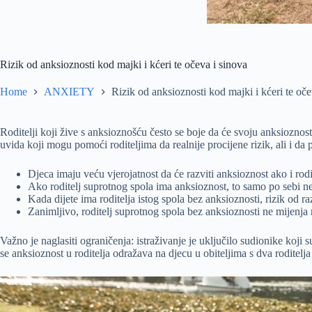
Rizik od anksioznosti kod majki i kćeri te očeva i sinova
Home
ANXIETY
Rizik od anksioznosti kod majki i kćeri te oče
Roditelji koji žive s anksioznošću često se boje da će svoju anksioznost
uvida koji mogu pomoći roditeljima da realnije procijene rizik, ali i 
Djeca imaju veću vjerojatnost da će razviti anksioznost ako i rodi
Ako roditelj suprotnog spola ima anksioznost, to samo po sebi ne 
Kada dijete ima roditelja istog spola bez anksioznosti, rizik od r
Zanimljivo, roditelj suprotnog spola bez anksioznosti ne mijenja r
Važno je naglasiti ograničenja: istraživanje je uključilo sudionike koji s
se anksioznost u roditelja odražava na djecu u obiteljima s dva roditelja