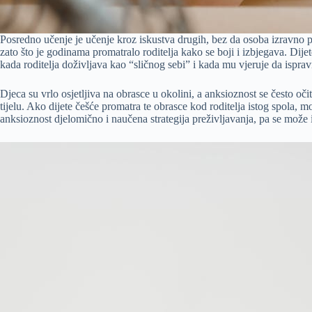
Posredno učenje je učenje kroz iskustva drugih, bez da osoba izravno pr
zato što je godinama promatralo roditelja kako se boji i izbjegava. Dijet
kada roditelja doživljava kao “sličnog sebi” i kada mu vjeruje da ispra
Djeca su vrlo osjetljiva na obrasce u okolini, a anksioznost se često oči
tijelu. Ako dijete češće promatra te obrasce kod roditelja istog spola, mo
anksioznost djelomično i naučena strategija preživljavanja, pa se može i