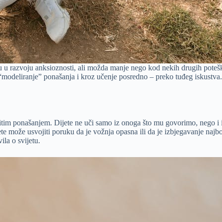
ogu u razvoju anksioznosti, ali možda manje nego kod nekih drugih poteš
 “modeliranje” ponašanja i kroz učenje posredno – preko tuđeg iskustva. 
titim ponašanjem. Dijete ne uči samo iz onoga što mu govorimo, nego i 
jete može usvojiti poruku da je vožnja opasna ili da je izbjegavanje na
ila o svijetu.