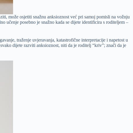
ziti, može osjetiti snažnu anksioznost već pri samoj pomisli na vožnju
dno učenje posebno je snažno kada se dijete identificira s roditeljem –
avanje, traženje uvjeravanja, katastrofične interpretacije i napetost u
ako dijete razviti anksioznost, niti da je roditelj “kriv”; znači da je