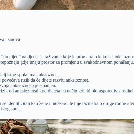
va i sinova
 “prenijeti” na djecu. Istraživanje koje je promatralo kako se anksioznos
da prepoznaju gdje imaju prostor za promjenu u svakodnevnom ponašanju.
telj istog spola ima anksioznost.
povećava rizik da će dijete razviti anksioznost.
azvoja anksioznosti je smanjen.
izik od anksioznosti kod djeteta na način koji bi bio usporediv s roditel
u se identificirali kao žene i muškarci te nije razmatralo druge rodne iden
 istog spola.