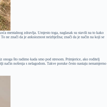
koća mentalnog zdravlja. Umjesto toga, naglasak su stavili na to kako
To ne znači da je anksioznost neizbježna; znači da je način na koji se
iz onoga što radimo kada smo pod stresom. Primjerice, ako roditelj
jbolji način nošenja s nelagodom. Takve poruke često nastaju nenamjerno