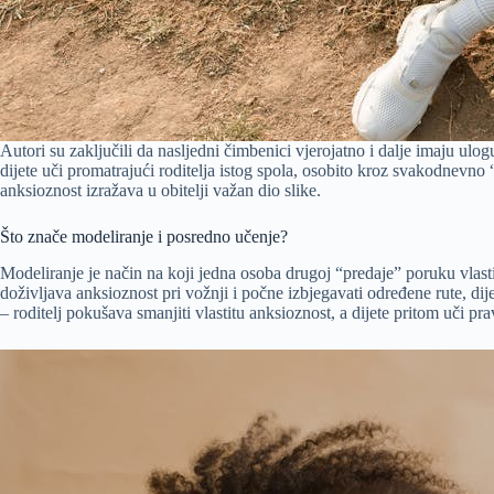
Autori su zaključili da nasljedni čimbenici vjerojatno i dalje imaju ul
dijete uči promatrajući roditelja istog spola, osobito kroz svakodnevno
anksioznost izražava u obitelji važan dio slike.
Što znače modeliranje i posredno učenje?
Modeliranje je način na koji jedna osoba drugoj “predaje” poruku vlas
doživljava anksioznost pri vožnji i počne izbjegavati određene rute, di
– roditelj pokušava smanjiti vlastitu anksioznost, a dijete pritom uči prav