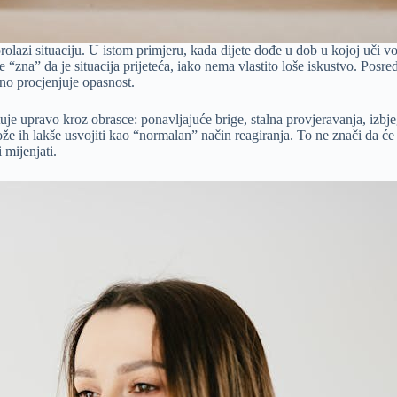
olazi situaciju. U istom primjeru, kada dijete dođe u dob u kojoj uči vo
e “zna” da je situacija prijeteća, iako nema vlastito loše iskustvo. Posre
vno procjenjuje opasnost.
tuje upravo kroz obrasce: ponavljajuće brige, stalna provjeravanja, izbjeg
že ih lakše usvojiti kao “normalan” način reagiranja. To ne znači da će sv
 mijenjati.