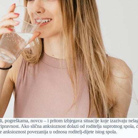
oli, pogreškama, novcu – i pritom izbjegava situacije koje izazivaju nelag
 pripravnost. Ako slična anksioznost dolazi od roditelja suprotnog spola, 
anksioznost povezanija u odnosu roditelj-dijete istog spola.