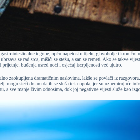
li gastrointestinalne tegobe, opću napetost u tijelu, glavobolje i kronič
, ubrzava se rad srca, mišići se stežu, a san se remeti. Ako se takve vij
i prijetnje, buđenja usred noći i osjećaj iscrpljenosti već ujutro.
alno zaokupljena dramatičnim naslovima, lakše se povlači iz razgovora, 
telji mogu steći dojam da ih se sluša tek napola, jer su uznemirujuće i
nu, a sve manje živim odnosima, dok joj negativne vijesti služe kao izg