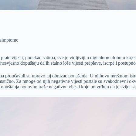
e simptome
prate vijesti, ponekad satima, sve je vidljiviji u digitalnom dobu u k
nesvjesno dopuštaju da ih stalno loše vijesti preplave, iscrpe i postup
proučavali su upravo taj obrazac ponašanja. U njihovu mrežnom istraži
lematično. Za mnoge od njih negativne vijesti postale su svakodnevni okv
opuštanja ponovno traže negativne vijesti koje potvrđuju da je svijet st