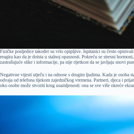
Fizičke posljedice također su vrlo opipljive. Ispitanici su često opisiva
reagira kao da je doista u stalnoj opasnosti. Pokreću se stresni hormoni
zastrašujuće slike i informacije, pa nije rijetkost da se javljaju snovi pun
Negativne vijesti utječu i na odnose s drugim ljudima. Kada je osoba st
odvaja od telefona tijekom zajedničkog vremena. Partneri, djeca i prija
oko osobe može stvoriti krug usamljenosti: ona se sve više okreće ekra