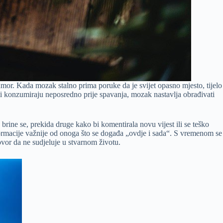
ni umor. Kada mozak stalno prima poruke da je svijet opasno mjesto, tijelo
esti konzumiraju neposredno prije spavanja, mozak nastavlja obrađivati
brine se, prekida druge kako bi komentirala novu vijest ili se teško
nformacije važnije od onoga što se događa „ovdje i sada“. S vremenom se
ovor da ne sudjeluje u stvarnom životu.