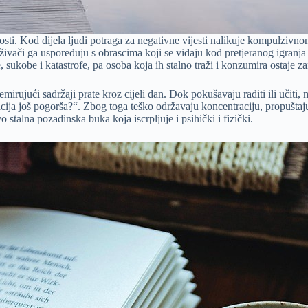
ti. Kod dijela ljudi potraga za negativne vijesti nalikuje kompulzivno
aživači ga uspoređuju s obrascima koji se viđaju kod pretjeranog igranj
e, sukobe i katastrofe, pa osoba koja ih stalno traži i konzumira ostaje
rujući sadržaji prate kroz cijeli dan. Dok pokušavaju raditi ili učiti, m
tuacija još pogorša?“. Zbog toga teško održavaju koncentraciju, propušt
stalna pozadinska buka koja iscrpljuje i psihički i fizički.