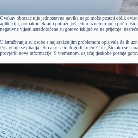
Ovakav obrazac nije jednostavna navika nego može postati oblik ovisnos
aplikaciju, pomaknu ekran i potraže još jednu uznemirujuću priču. Istr
negativne vijesti usredotočene su gotovo isključivo na prijetnje, nesreć
U istraživanju su osobe s najizraženijim problemom opisivale da ih uznemi
Pojavljuju se pitanja „Što ako se to dogodi i meni?“ ili „Što ako se si
provjerili nove informacije. S vremenom, osjećaj tjeskobe postaje gotovo 