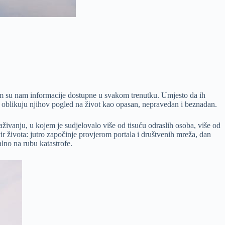
ojem su nam informacije dostupne u svakom trenutku. Umjesto da ih
no oblikuju njihov pogled na život kao opasan, nepravedan i beznadan.
vanju, u kojem je sudjelovalo više od tisuću odraslih osoba, više od
ir života: jutro započinje provjerom portala i društvenih mreža, dan
alno na rubu katastrofe.