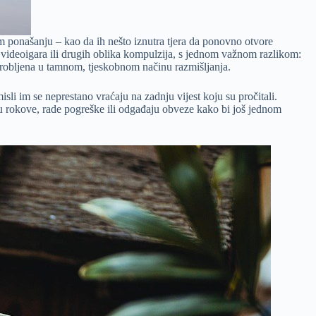
m ponašanju – kao da ih nešto iznutra tjera da ponovno otvore
a videoigara ili drugih oblika kompulzija, s jednom važnom razlikom:
 zarobljena u tamnom, tjeskobnom načinu razmišljanja.
isli im se neprestano vraćaju na zadnju vijest koju su pročitali.
aju rokove, rade pogreške ili odgađaju obveze kako bi još jednom