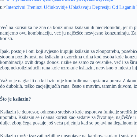
👉
Intenzivni Treninzi Učinkovitije Ublažavaju Depresiju Od Laganih
Većina korisnika ne zna da konzumira ksilazin ili medetomidin, jer ih pr
namjerno ovu kombinaciju, već ju najčešće nesvjesno konzumiraju. Za det
koristi.
Ipak, postoje i oni koji svjesno kupuju ksilazin za zloupotrebu, pos
stopom pozitivnosti na ksilazin u uzorcima urina kod osoba koje konzumi
kombinacija ovih droga donosi rizike ne samo za ovisnike, već i za širu
zbog nekrotizirajućih rana koje uzrokuje ksilazin, neovisno o mjestu inj
Važno je naglasiti da ksilazin nije kontrolirana supstanca prema Zako
do dubokih, teško zacjeljujućih rana, često s mrtvim, tamnim tkivom, iz
Što je ksilazin?
Ksilazin je depresor, odnosno sredstvo koje usporava funkcije središnj
uporabu. Ksilazin se i danas koristi kao sedativ za životinje, najčešće u 
dulje, zbog čega postaje još veća prijetnja kad se pojavi na ilegalnom tr
Ksilazin može izazvati ozbiljne nuspojave na kardiovaskularni sustav, 