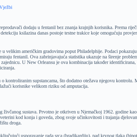
 Vježbi
eprodavači dodaju u fentanil bez znanja krajnjih korisnika. Prema riječim
ekciju ksilazina danas postoje testne trakice koje omogućuju provjeru p
ebice u velikim američkim gradovima poput Philadelphije. Podaci pokaz
raju fentanil. Ova zabrinjavajuća statistika ukazuje na širenje problem
 zajednicu. U New Orleansu je ova kombinacija također identificirana, a 
iciranja.
nu o kontroliranim supstancama, što dodatno otežava njegovu kontrolu. 
lažući korisnike velikom riziku od amputacija.
eg živčanog sustava. Prvotno je otkriven u Njemačkoj 1962. godine kao 
veterini kod konja i goveda, zbog svoje učinkovitosti i trajanja djelovanj
žištu droga.
uključujući usporavanje rada srca (bradikardiju), pad krvnog tlaka (hi