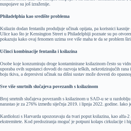
nuspojave su još izraženije.
Philadelphia kao središte problema
Ksilazin dodan fentanilu produljuje učinak opijata, pa korisnici kasnije
Ulice kao što je Kensington Street u Philadelphiji poznate su po otvo
pokazuju kako ovaj fenomen uzima sve više maha te da se problem širi
Učinci kombinacije fentanila i ksilazina
Osobe koje konzumiraju droge kontaminirane ksilazinom često su vidno
uporaba ovih supstanci dovodi do razvoja teških, nekrotizirajućih rana i 
boju tkiva, a depresivni učinak na dišni sustav može dovesti do opasnog
Sve više smrtnih slučajeva povezanih s ksilazinom
Broj smrtnih slučajeva povezanih s ksilazinom u SAD-u se u razdoblj
narastao je za 276% između siječnja 2019. i lipnja 2022. godine. Iako j
Kardiolozi s Harvarda upozoravaju da tvari poput ksilazina, kao alfa-2 a
ekstremitete. Kod predoziranja moguć je potpuni kolaps cirkulacije i hip