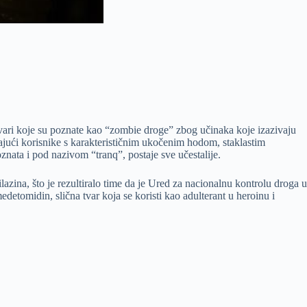
tvari koje su poznate kao “zombie droge” zbog učinaka koje izazivaju
arajući korisnike s karakterističnim ukočenim hodom, staklastim
znata i pod nazivom “tranq”, postaje sve učestalije.
lazina, što je rezultiralo time da je Ured za nacionalnu kontrolu droga u
etomidin, slična tvar koja se koristi kao adulterant u heroinu i