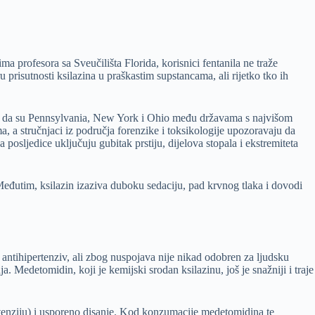
a profesora sa Sveučilišta Florida, korisnici fentanila ne traže
risutnosti ksilazina u praškastim supstancama, ali rijetko tko ih
uju da su Pennsylvania, New York i Ohio među državama s najvišom
a, a stručnjaci iz područja forenzike i toksikologije upozoravaju da
posljedice uključuju gubitak prstiju, dijelova stopala i ekstremiteta
Međutim, ksilazin izaziva duboku sedaciju, pad krvnog tlaka i dovodi
antihipertenziv, ali zbog nuspojava nije nikad odobren za ljudsku
a. Medetomidin, koji je kemijski srodan ksilazinu, još je snažniji i traje
potenziju) i usporeno disanje. Kod konzumacije medetomidina te