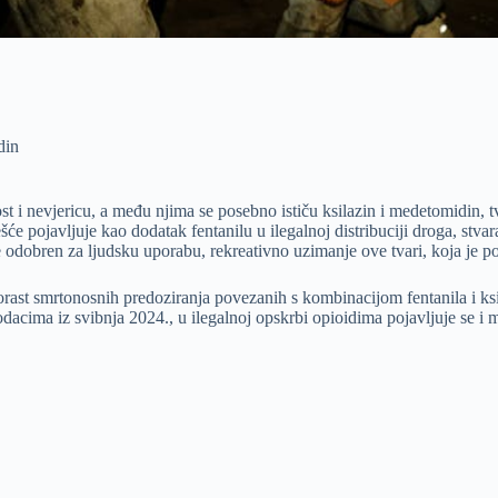
din
st i nevjericu, a među njima se posebno ističu ksilazin i medetomidin, 
ešće pojavljuje kao dodatak fentanilu u ilegalnoj distribuciji droga, stv
 odobren za ljudsku uporabu, rekreativno uzimanje ove tvari, koja je po
 porast smrtonosnih predoziranja povezanih s kombinacijom fentanila i ksi
cima iz svibnja 2024., u ilegalnoj opskrbi opioidima pojavljuje se i med