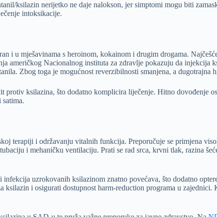
anil/ksilazin nerijetko ne daje nalokson, jer simptomi mogu biti zamask
ečenje intoksikacije.
ektiran i u mješavinama s heroinom, kokainom i drugim drogama. Najčešće
nja američkog Nacionalnog instituta za zdravlje pokazuju da injekcija k
anila. Zbog toga je mogućnost reverzibilnosti smanjena, a dugotrajna h
it protiv ksilazina, što dodatno komplicira liječenje. Hitno dovođenje 
i satima.
koj terapiji i održavanju vitalnih funkcija. Preporučuje se primjena v
tubaciju i mehaničku ventilaciju. Prati se rad srca, krvni tlak, razina še
a i infekcija uzrokovanih ksilazinom znatno povećava, što dodatno opte
 za ksilazin i osigurati dostupnost harm-reduction programa u zajednici.
 ksilazina u SAD-u te pruža važne preporuke za javno zdravstvo. Na
NP