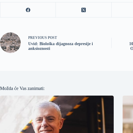
PREVIOUS
POST
Uvid: Biološka dijagnoza depresije i
1
anksioznosti
O
Možda će Vas zanimati: