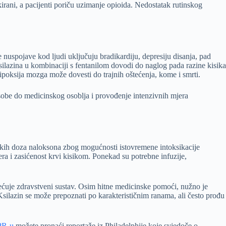
irani, a pacijenti poriču uzimanje opioida. Nedostatak rutinskog
 nuspojave kod ljudi uključuju bradikardiju, depresiju disanja, pad
silazina u kombinaciji s fentanilom dovodi do naglog pada razine kisika
ipoksija mozga može dovesti do trajnih oštećenja, kome i smrti.
osobe do medicinskog osoblja i provođenje intenzivnih mjera
isokih doza naloksona zbog mogućnosti istovremene intoksikacije
ćera i zasićenost krvi kisikom. Ponekad su potrebne infuzije,
rećuje zdravstveni sustav. Osim hitne medicinske pomoći, nužno je
 Ksilazin se može prepoznati po karakterističnim ranama, ali često prođu
R-u
možete pronaći reportaže iz Philadelphije koje svjedoče o