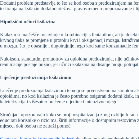
Dodatni problem predstavlja to što se kod osoba s predoziranjem na fent
testiranja na ksilazin dodatno otežava pravovremeno prepoznavanje i lij
Hipoksični učinci ksilazina
Ksilazin se najčešće pojavljuje u kombinaciji s fentanilom, ali je det
krvnog tlaka te promjene u protoku krvi i oksigenaciji mozga. Istraživa
u mozgu, što je opasnije i dugotrajnije nego kod same konzumacije fent
Nalokson, standardni protuotrov za opioidna predoziranja, nije učinkov
reanimacije postaje nužno, jer učinci ksilazina na disanje mogu potrajat
Liječenje predoziranja ksilazinom
Liječenje predoziranja ksilazinom temelji se prvenstveno na simptomats
opioidima, no kod ksilazina je često potrebno osigurati dodatni kisik, in
kateterizacija i višesatno praćenje u jedinici intenzivne njege.
Stručnjaci upozoravaju kako se broj hospitalizacija zbog ozbiljnih ran
educirati korisnike o rizicima, širiti informacije o dostupnim testovima
mjeseci dok osoba ne zatraži pomoć.
Centar za kontrolu i prevenciju bolesti
detaljno opisuje epidemiologiju