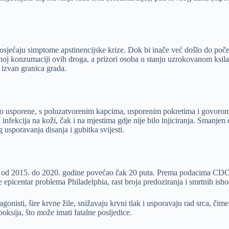
 osjećaju simptome apstinencijske krize. Dok bi inače već došlo do početk
renoj konzumaciji ovih droga, a prizori osoba u stanju uzrokovanom ksi
 izvan granica grada.
 usporene, s poluzatvorenim kapcima, usporenim pokretima i govorom, 
infekcija na koži, čak i na mjestima gdje nije bilo injiciranja. Smanjen d
 usporavanja disanja i gubitka svijesti.
u od 2015. do 2020. godine povećao čak 20 puta. Prema podacima CDC-a
e epicentar problema Philadelphia, rast broja predoziranja i smrtnih is
gonisti, šire krvne žile, snižavaju krvni tlak i usporavaju rad srca, či
oksija, što može imati fatalne posljedice.