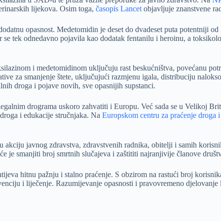
erinarskih lijekova. Osim toga,
časopis Lancet
objavljuje znanstvene rad
dodatnu opasnost. Medetomidin je deset do dvadeset puta potentniji od k
r se tek odnedavno pojavila kao dodatak fentanilu i heroinu, a toksik
 ksilazinom i medetomidinom uključuju rast beskućništva, povećanu pot
jative za smanjenje štete, uključujući razmjenu igala, distribuciju nalo
lnih droga i pojave novih, sve opasnijih supstanci.
legalnim drograma uskoro zahvatiti i Europu. Već sada se u Velikoj Brita
a droga i edukacije stručnjaka. Na
Europskom centru za praćenje droga i
 akciju javnog zdravstva, zdravstvenih radnika, obitelji i samih korisnik
je smanjiti broj smrtnih slučajeva i zaštititi najranjivije članove druš
ijeva hitnu pažnju i stalno praćenje. S obzirom na rastući broj korisnika
enciju i liječenje. Razumijevanje opasnosti i pravovremeno djelovanje kl