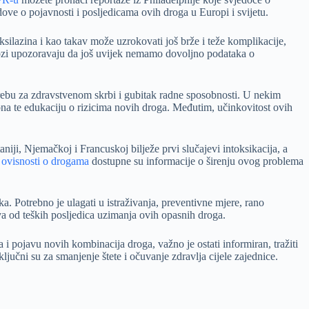
ove o pojavnosti i posljedicama ovih droga u Europi i svijetu.
silazina i kao takav može uzrokovati još brže i teže komplikacije,
olozi upozoravaju da još uvijek nemamo dovoljno podataka o
rebu za zdravstvenom skrbi i gubitak radne sposobnosti. U nekim
ksona te edukaciju o rizicima novih droga. Međutim, učinkovitost ovih
niji, Njemačkoj i Francuskoj bilježe prvi slučajevi intoksikacija, a
 ovisnosti o drogama
dostupne su informacije o širenju ovog problema
a. Potrebno je ulagati u istraživanja, preventivne mjere, rano
tva od teških posljedica uzimanja ovih opasnih droga.
 i pojavu novih kombinacija droga, važno je ostati informiran, tražiti
jučni su za smanjenje štete i očuvanje zdravlja cijele zajednice.