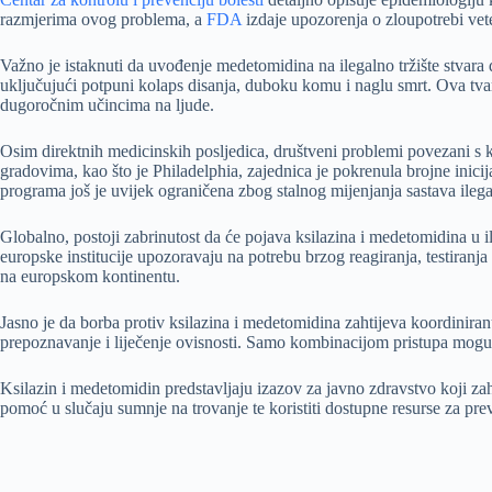
razmjerima ovog problema, a
FDA
izdaje upozorenja o zloupotrebi vet
Važno je istaknuti da uvođenje medetomidina na ilegalno tržište stvara 
uključujući potpuni kolaps disanja, duboku komu i naglu smrt. Ova tva
dugoročnim učincima na ljude.
Osim direktnih medicinskih posljedica, društveni problemi povezani s
gradovima, kao što je Philadelphia, zajednica je pokrenula brojne inici
programa još je uvijek ograničena zbog stalnog mijenjanja sastava ilega
Globalno, postoji zabrinutost da će pojava ksilazina i medetomidina u i
europske institucije upozoravaju na potrebu brzog reagiranja, testiranj
na europskom kontinentu.
Jasno je da borba protiv ksilazina i medetomidina zahtijeva koordiniranu
prepoznavanje i liječenje ovisnosti. Samo kombinacijom pristupa moguće 
Ksilazin i medetomidin predstavljaju izazov za javno zdravstvo koji zaht
pomoć u slučaju sumnje na trovanje te koristiti dostupne resurse za prev