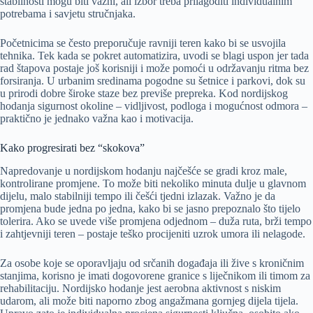
stabilnosti mogu biti važni, ali izbor treba prilagoditi individualnim
potrebama i savjetu stručnjaka.
Početnicima se često preporučuje ravniji teren kako bi se usvojila
tehnika. Tek kada se pokret automatizira, uvodi se blagi uspon jer tada
rad štapova postaje još korisniji i može pomoći u održavanju ritma bez
forsiranja. U urbanim sredinama pogodne su šetnice i parkovi, dok su
u prirodi dobre široke staze bez previše prepreka. Kod nordijskog
hodanja sigurnost okoline – vidljivost, podloga i mogućnost odmora –
praktično je jednako važna kao i motivacija.
Kako progresirati bez “skokova”
Napredovanje u nordijskom hodanju najčešće se gradi kroz male,
kontrolirane promjene. To može biti nekoliko minuta dulje u glavnom
dijelu, malo stabilniji tempo ili češći tjedni izlazak. Važno je da
promjena bude jedna po jedna, kako bi se jasno prepoznalo što tijelo
tolerira. Ako se uvede više promjena odjednom – duža ruta, brži tempo
i zahtjevniji teren – postaje teško procijeniti uzrok umora ili nelagode.
Za osobe koje se oporavljaju od srčanih događaja ili žive s kroničnim
stanjima, korisno je imati dogovorene granice s liječnikom ili timom za
rehabilitaciju. Nordijsko hodanje jest aerobna aktivnost s niskim
udarom, ali može biti naporno zbog angažmana gornjeg dijela tijela.