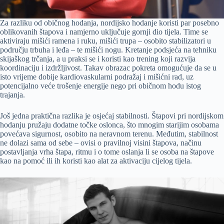
Za razliku od običnog hodanja, nordijsko hodanje koristi par posebno
oblikovanih štapova i namjerno uključuje gornji dio tijela. Time se
aktiviraju mišići ramena i ruku, mišići trupa – osobito stabilizatori u
području trbuha i leđa – te mišići nogu. Kretanje podsjeća na tehniku
skijaškog trčanja, a u praksi se i koristi kao trening koji razvija
koordinaciju i izdržljivost. Takav obrazac pokreta omogućuje da se u
isto vrijeme dobije kardiovaskularni podražaj i mišićni rad, uz
potencijalno veće trošenje energije nego pri običnom hodu istog
trajanja.
Još jedna praktična razlika je osjećaj stabilnosti. Štapovi pri nordijskom
hodanju pružaju dodatne točke oslonca, što mnogim starijim osobama
povećava sigurnost, osobito na neravnom terenu. Međutim, stabilnost
ne dolazi sama od sebe – ovisi o pravilnoj visini štapova, načinu
postavljanja vrha štapa, ritmu i o tome oslanja li se osoba na štapove
kao na pomoć ili ih koristi kao alat za aktivaciju cijelog tijela.