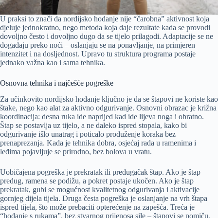
U praksi to znači da nordijsko hodanje nije “čarobna” aktivnost koja
djeluje jednokratno, nego metoda koja daje rezultate kada se provodi
dovoljno često i dovoljno dugo da se tijelo prilagodi. Adaptacije se ne
događaju preko noći – oslanjaju se na ponavljanje, na primjeren
intenzitet i na dosljednost. Upravo tu struktura programa postaje
jednako važna kao i sama tehnika.
Osnovna tehnika i najčešće pogreške
Za učinkovito nordijsko hodanje ključno je da se štapovi ne koriste kao
štake, nego kao alat za aktivno odgurivanje. Osnovni obrazac je križna
koordinacija: desna ruka ide naprijed kad ide lijeva noga i obratno.
Štap se postavlja uz tijelo, a ne daleko ispred stopala, kako bi
odgurivanje išlo unatrag i poticalo produženje koraka bez
prenaprezanja. Kada je tehnika dobra, osjećaj rada u ramenima i
leđima pojavljuje se prirodno, bez bolova u vratu.
Uobičajena pogreška je prekratak ili predugačak štap. Ako je štap
predug, ramena se podižu, a pokret postaje ukočen. Ako je štap
prekratak, gubi se mogućnost kvalitetnog odgurivanja i aktivacije
gornjeg dijela tijela. Druga česta pogreška je oslanjanje na vrh štapa
ispred tijela, što može prebaciti opterećenje na zapešća. Treća je
“hodanje s rukama”, bez stvarnog prijenosa sile – štapovi se pomiču,