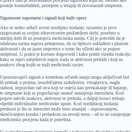
Upravo zato je individualna procjena sigurnosti ključna, osobito ako
postoje komorbiditeti, promjene u terapiji ili novonastali simptomi.
Sigurnosne napomene i signali koji traže oprez
Ako se netko odluči uvesti nordijsko hodanje, razumno je prvo
razgovarati sa svojim zdravstvenim pružateljem skrbi, posebno u
starijoj dobi ili uz postojeća medicinska stanja. Cilj je potvrditi da je
odabrana razina napora primjerena, da su lijekovi usklađeni s planom
aktivnosti i da su jasne smjernice o tome što učiniti ako se pojave
simptomi. U praksi je korisno dogovoriti i kako pratiti vlastitu reakciju:
kako se mjeri subjektivni napor, kada se aktivnost prekida i koji su
znakovi zbog kojih se traži medicinski savjet.
Upozoravajući signali u kontekstu srčanih stanja mogu uključivati bol
ili pritisak u prsima, neuobičajenu zadušenost, vrtoglavicu, naglu
slabost, nepravilan rad srca koji se osjeća kao preskakanje ili lupanje,
te simptome koji se pogoršavaju unatoč smanjenju intenziteta. Kod
pojave takvih znakova, aktivnost se prekida, a daljnji koraci trebaju
slijediti individualne medicinske upute. Kod nordijskog hodanja
prednost je što se intenzitet može brzo smanjiti – usporavanjem,
skraćivanjem koraka i prelaskom na ravniji teren – ali to ne zamjenjuje
medicinsku procjenu kada je potrebna.
U svakodnevnom planiranju pomaže i jednostavna disciplina: redovito