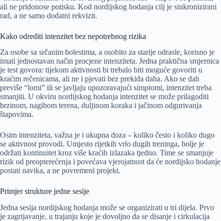
ali ne pridonose potisku. Kod nordijskog hodanja cilj je sinkronizirani
rad, a ne samo dodatni rekvizit.
Kako odrediti intenzitet bez nepotrebnog rizika
Za osobe sa srčanim bolestima, a osobito za starije odrasle, korisno je
imati jednostavan način procjene intenziteta. Jedna praktična smjernica
je test govora: tijekom aktivnosti bi trebalo biti moguće govoriti u
kraćim rečenicama, ali ne i pjevati bez prekida daha. Ako se dah
previše “lomi” ili se javljaju upozoravajući simptomi, intenzitet treba
smanjiti. U okviru nordijskog hodanja intenzitet se može prilagoditi
brzinom, nagibom terena, duljinom koraka i jačinom odgurivanja
štapovima.
Osim intenziteta, važna je i ukupna doza – koliko često i koliko dugo
se aktivnost provodi. Umjesto rijetkih vrlo dugih treninga, bolje je
održati kontinuitet kroz više kraćih izlazaka tjedno. Time se smanjuje
rizik od preopterećenja i povećava vjerojatnost da će nordijsko hodanje
postati navika, a ne povremeni projekt.
Primjer strukture jedne sesije
Jedna sesija nordijskog hodanja može se organizirati u tri dijela. Prvo
je zagrijavanje, u trajanju koje je dovoljno da se disanje i cirkulacija