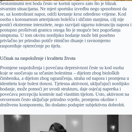
Šestominutni test hoda često se koristi upravo zato što je blizak
stvarnim situacijama. Ne mjeri sportsku izvedbu nego sposobnost da
se, uz kontrolirani napor, održi kretanje kroz određeno vrijeme. Kod
osoba s koronarnom arterijskom bolešću i sličnim stanjima, cilj nije
postići ekstremne intenzitete, nego razvijati sigurnu toleranciju napora i
postupno proširivati granicu onoga što je moguće bez pogoršanja
simptoma. U tom okviru nordijsko hodanje može biti posebno
privlačno jer prirodno potiče ritmično disanje i ravnomjerno
raspoređuje opterećenje po tijelu.
Učinak na raspoloženje i kvalitetu života
Promjene raspoloženja i povećana depresivnost česte su kod osoba
koje se suočavaju sa srčanim bolestima – dijelom zbog bioloških
čimbenika, a dijelom zbog ograničenja, straha od napora i promjena u
identitetu koje bolest donosi. Tjelesna aktivnost, uključujući nordijsko
hodanje, može pomoći jer uvodi strukturu, daje osjećaj napretka i
povećava percepciju kontrole nad vlastitim tijelom. Usto, aktivnost na
otvorenom često uključuje prirodno svjetlo, promjenu okoline i
društvenu komponentu, što dodatno podupire subjektivnu dobrobit.