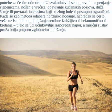
potrebe za čestim odmorom. U svakodnevici se to prevodi na penjanje
stepenicama, nošenje vrećica, obavljanje kućanskih poslova, duže
šetnje ili povratak interesima koji su zbog bolesti postupno ograničeni.
Kada se kao metoda odabere nordijsko hodanje, napredak se često
veže uz istodobno poboljšanje aerobne izdržljivosti i ekonomičnosti
kretanja – tijelo se uči učinkovitije rasporediti napor, a mišićni sustav
pruža bolju potporu zglobovima i držanju.