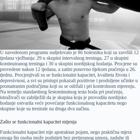
U navedenom programu sudjelovalo je 86 bolesnika koji su završili 12
tjedana vježbanja: 29 u skupini intervalnog treninga, 27 u skupini
kontinuiranog treninga i 30 u skupini nordijskog hodanja. Procjene su
provedene nakon 12 tjedana, a zatim ponovno tijekom praćenja u 26.
tjednu. Procjenjivali su se funkcionalni kapacitet, kvaliteta života i
depresivnost, a svi su pristupi pokazali pozitivne i produljene učinke u
promatranim područjima koji su se održali i pri kontrolnom mjerenju.
Na temelju standardnog šestominutnog testa hoda pri praćenju,
istraživači su zabilježili da je skupina koja je provodila nordijsko
hodanje ostvarila veće povećanje funkcionalnog kapaciteta nego
skupine koje su trenirale na druga dva načina.
Zašto se funkcionalni kapacitet mijenja
Funkcionalni kapacitet nije apstraktan pojam, nego praktična mjera
onoga što osoba može podnijeti bez pretjeranog umora, zaduhe ili