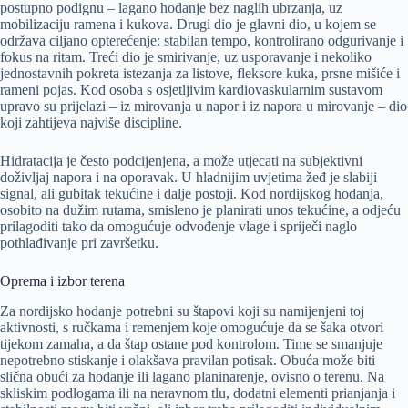
postupno podignu – lagano hodanje bez naglih ubrzanja, uz
mobilizaciju ramena i kukova. Drugi dio je glavni dio, u kojem se
održava ciljano opterećenje: stabilan tempo, kontrolirano odgurivanje i
fokus na ritam. Treći dio je smirivanje, uz usporavanje i nekoliko
jednostavnih pokreta istezanja za listove, fleksore kuka, prsne mišiće i
rameni pojas. Kod osoba s osjetljivim kardiovaskularnim sustavom
upravo su prijelazi – iz mirovanja u napor i iz napora u mirovanje – dio
koji zahtijeva najviše discipline.
Hidratacija je često podcijenjena, a može utjecati na subjektivni
doživljaj napora i na oporavak. U hladnijim uvjetima žeđ je slabiji
signal, ali gubitak tekućine i dalje postoji. Kod nordijskog hodanja,
osobito na dužim rutama, smisleno je planirati unos tekućine, a odjeću
prilagoditi tako da omogućuje odvođenje vlage i spriječi naglo
pothlađivanje pri završetku.
Oprema i izbor terena
Za nordijsko hodanje potrebni su štapovi koji su namijenjeni toj
aktivnosti, s ručkama i remenjem koje omogućuje da se šaka otvori
tijekom zamaha, a da štap ostane pod kontrolom. Time se smanjuje
nepotrebno stiskanje i olakšava pravilan potisak. Obuća može biti
slična obući za hodanje ili lagano planinarenje, ovisno o terenu. Na
skliskim podlogama ili na neravnom tlu, dodatni elementi prianjanja i