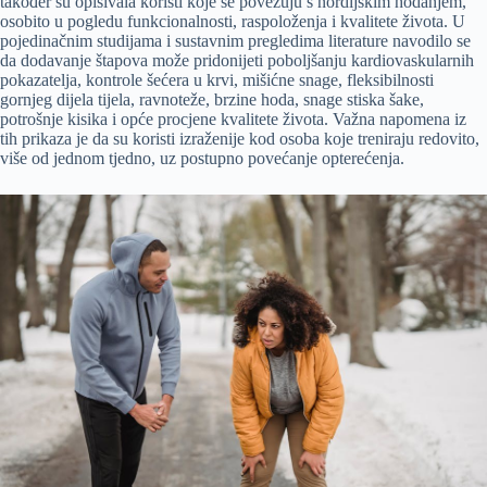
također su opisivala koristi koje se povezuju s nordijskim hodanjem,
osobito u pogledu funkcionalnosti, raspoloženja i kvalitete života. U
pojedinačnim studijama i sustavnim pregledima literature navodilo se
da dodavanje štapova može pridonijeti poboljšanju kardiovaskularnih
pokazatelja, kontrole šećera u krvi, mišićne snage, fleksibilnosti
gornjeg dijela tijela, ravnoteže, brzine hoda, snage stiska šake,
potrošnje kisika i opće procjene kvalitete života. Važna napomena iz
tih prikaza je da su koristi izraženije kod osoba koje treniraju redovito,
više od jednom tjedno, uz postupno povećanje opterećenja.