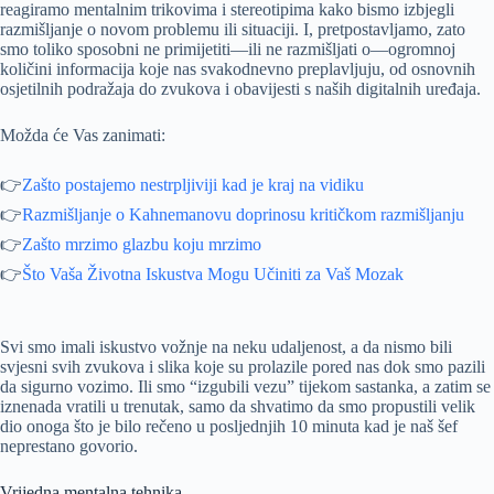
reagiramo mentalnim trikovima i stereotipima kako bismo izbjegli
razmišljanje o novom problemu ili situaciji. I, pretpostavljamo, zato
smo toliko sposobni ne primijetiti—ili ne razmišljati o—ogromnoj
količini informacija koje nas svakodnevno preplavljuju, od osnovnih
osjetilnih podražaja do zvukova i obavijesti s naših digitalnih uređaja.
Možda će Vas zanimati:
👉
Zašto postajemo nestrpljiviji kad je kraj na vidiku
👉
Razmišljanje o Kahnemanovu doprinosu kritičkom razmišljanju
👉
Zašto mrzimo glazbu koju mrzimo
👉
Što Vaša Životna Iskustva Mogu Učiniti za Vaš Mozak
Svi smo imali iskustvo vožnje na neku udaljenost, a da nismo bili
svjesni svih zvukova i slika koje su prolazile pored nas dok smo pazili
da sigurno vozimo. Ili smo “izgubili vezu” tijekom sastanka, a zatim se
iznenada vratili u trenutak, samo da shvatimo da smo propustili velik
dio onoga što je bilo rečeno u posljednjih 10 minuta kad je naš šef
neprestano govorio.
Vrijedna mentalna tehnika