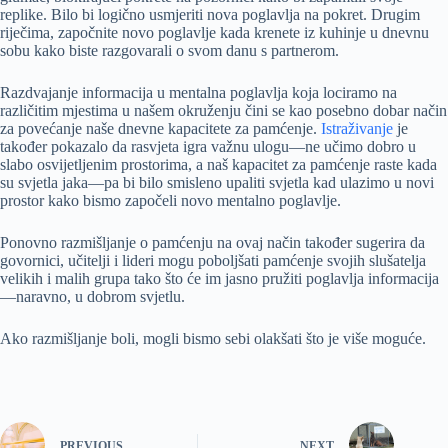
replike. Bilo bi logično usmjeriti nova poglavlja na pokret. Drugim
riječima, započnite novo poglavlje kada krenete iz kuhinje u dnevnu
sobu kako biste razgovarali o svom danu s partnerom.
Razdvajanje informacija u mentalna poglavlja koja lociramo na
različitim mjestima u našem okruženju čini se kao posebno dobar način
za povećanje naše dnevne kapacitete za pamćenje.
Istraživanje
je
također pokazalo da rasvjeta igra važnu ulogu—ne učimo dobro u
slabo osvijetljenim prostorima, a naš kapacitet za pamćenje raste kada
su svjetla jaka—pa bi bilo smisleno upaliti svjetla kad ulazimo u novi
prostor kako bismo započeli novo mentalno poglavlje.
Ponovno razmišljanje o pamćenju na ovaj način također sugerira da
govornici, učitelji i lideri mogu poboljšati pamćenje svojih slušatelja
velikih i malih grupa tako što će im jasno pružiti poglavlja informacija
—naravno, u dobrom svjetlu.
Ako razmišljanje boli, mogli bismo sebi olakšati što je više moguće.
PREVIOUS
NEXT