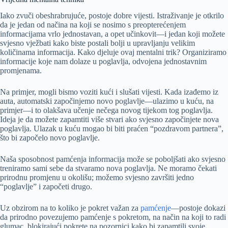
Iako zvuči obeshrabrujuće, postoje dobre vijesti. Istraživanje je otkrilo
da je jedan od načina na koji se nosimo s preopterećenjem
informacijama vrlo jednostavan, a opet učinkovit—i jedan koji možete
svjesno vježbati kako biste postali bolji u upravljanju velikim
količinama informacija. Kako djeluje ovaj mentalni trik? Organiziramo
informacije koje nam dolaze u poglavlja, odvojena jednostavnim
promjenama.
Na primjer, mogli bismo voziti kući i slušati vijesti. Kada izađemo iz
auta, automatski započinjemo novo poglavlje—ulazimo u kuću, na
primjer—i to olakšava učenje nečega novog tijekom tog poglavlja.
Ideja je da možete zapamtiti više stvari ako svjesno započinjete nova
poglavlja. Ulazak u kuću mogao bi biti praćen “pozdravom partnera”,
što bi započelo novo poglavlje.
Naša sposobnost pamćenja informacija može se poboljšati ako svjesno
treniramo sami sebe da stvaramo nova poglavlja. Ne moramo čekati
prirodnu promjenu u okolišu; možemo svjesno završiti jedno
“poglavlje” i započeti drugo.
Uz obzirom na to koliko je pokret važan za
pamćenje
—postoje dokazi
da prirodno povezujemo pamćenje s pokretom, na način na koji to radi
glumac, blokirajući pokrete na pozornici kako bi zapamtili svoje