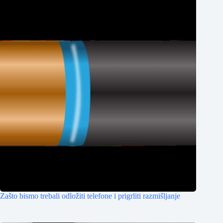
Zašto bismo trebali odložiti telefone i prigrliti razmišljanje