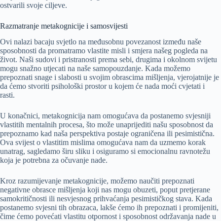
ostvarili svoje ciljeve.
Razmatranje metakognicije i samosvijesti
Ovi nalazi bacaju svjetlo na međusobnu povezanost između naše
sposobnosti da promatramo vlastite misli i smjera našeg pogleda na
život. Naši sudovi i pristranosti prema sebi, drugima i okolnom svijetu
mogu snažno utjecati na naše samopouzdanje. Kada možemo
prepoznati snage i slabosti u svojim obrascima mišljenja, vjerojatnije je
da ćemo stvoriti psihološki prostor u kojem će nada moći cvjetati i
rasti.
U konačnici, metakognicija nam omogućava da postanemo svjesniji
vlastitih mentalnih procesa, što može unaprijediti našu sposobnost da
prepoznamo kad naša perspektiva postaje ograničena ili pesimistična.
Ova svijest o vlastitim mislima omogućava nam da uzmemo korak
unatrag, sagledamo širu sliku i osiguramo si emocionalnu ravnotežu
koja je potrebna za očuvanje nade.
Kroz razumijevanje metakognicije, možemo naučiti prepoznati
negativne obrasce mišljenja koji nas mogu obuzeti, poput pretjerane
samokritičnosti ili nesvjesnog prihvaćanja pesimističkog stava. Kada
postanemo svjesni tih obrazaca, lakše ćemo ih prepoznati i promijeniti,
čime ćemo povećati vlastitu otpornost i sposobnost održavanja nade u