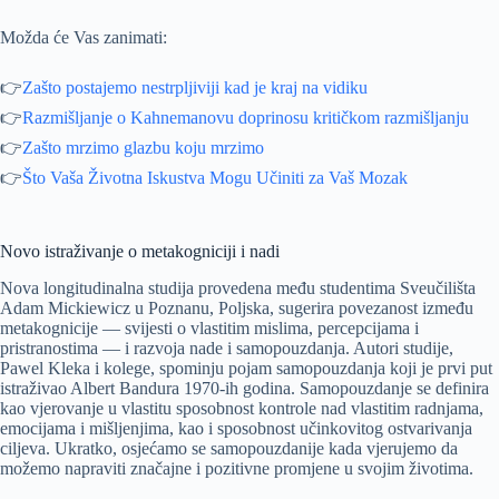
Možda će Vas zanimati:
👉
Zašto postajemo nestrpljiviji kad je kraj na vidiku
👉
Razmišljanje o Kahnemanovu doprinosu kritičkom razmišljanju
👉
Zašto mrzimo glazbu koju mrzimo
👉
Što Vaša Životna Iskustva Mogu Učiniti za Vaš Mozak
Novo istraživanje o metakogniciji i nadi
Nova longitudinalna studija provedena među studentima Sveučilišta
Adam Mickiewicz u Poznanu, Poljska, sugerira povezanost između
metakognicije — svijesti o vlastitim mislima, percepcijama i
pristranostima — i razvoja nade i samopouzdanja. Autori studije,
Pawel Kleka i kolege, spominju pojam samopouzdanja koji je prvi put
istraživao Albert Bandura 1970-ih godina. Samopouzdanje se definira
kao vjerovanje u vlastitu sposobnost kontrole nad vlastitim radnjama,
emocijama i mišljenjima, kao i sposobnost učinkovitog ostvarivanja
ciljeva. Ukratko, osjećamo se samopouzdanije kada vjerujemo da
možemo napraviti značajne i pozitivne promjene u svojim životima.