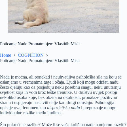
Poticanje Nade Promatranjem Vlastitih Misli
Home
COGNITION
Poticanje Nade Promatranjem Vlastitih Misli
Nada je moćna, ali ponekad i neuhvatljiva psihološka sila na koju se
oslanjamo u vremenima tuge i očaja. Ljudi koji mogu održati nadu
često djeluju kao da posjeduju neku posebnu snagu, neku unutarnju
svjetlost koja ih vodi kroz teške trenutke. U društvu uvijek postoji
nekoliko osoba koje, bez obzira na okolnosti, pronalaze pozitivnu
stranu i uspijevaju nastaviti dalje kad drugi odustaju. Psihologija
opisuje ovaj fenomen kao
dispozicijsku nadu
i prepoznaje mnoge
individualne razlike među ljudima.
Što pokreće te razlike? Može li se veća količina nade namjerno razviti?