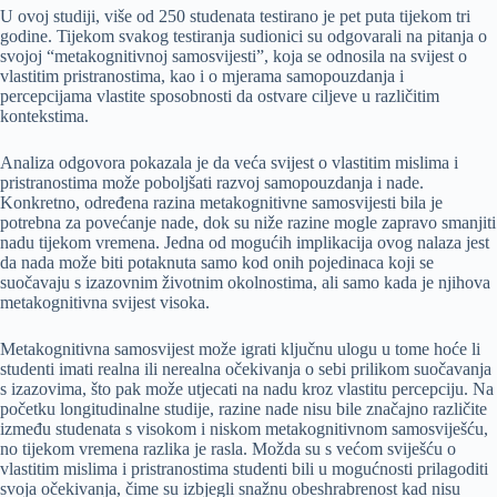
U ovoj studiji, više od 250 studenata testirano je pet puta tijekom tri
godine. Tijekom svakog testiranja sudionici su odgovarali na pitanja o
svojoj “metakognitivnoj samosvijesti”, koja se odnosila na svijest o
vlastitim pristranostima, kao i o mjerama samopouzdanja i
percepcijama vlastite sposobnosti da ostvare ciljeve u različitim
kontekstima.
Analiza odgovora pokazala je da veća svijest o vlastitim mislima i
pristranostima može poboljšati razvoj samopouzdanja i nade.
Konkretno, određena razina metakognitivne samosvijesti bila je
potrebna za povećanje nade, dok su niže razine mogle zapravo smanjiti
nadu tijekom vremena. Jedna od mogućih implikacija ovog nalaza jest
da nada može biti potaknuta samo kod onih pojedinaca koji se
suočavaju s izazovnim životnim okolnostima, ali samo kada je njihova
metakognitivna svijest visoka.
Metakognitivna samosvijest može igrati ključnu ulogu u tome hoće li
studenti imati realna ili nerealna očekivanja o sebi prilikom suočavanja
s izazovima, što pak može utjecati na nadu kroz vlastitu percepciju. Na
početku longitudinalne studije, razine nade nisu bile značajno različite
između studenata s visokom i niskom metakognitivnom samosviješću,
no tijekom vremena razlika je rasla. Možda su s većom sviješću o
vlastitim mislima i pristranostima studenti bili u mogućnosti prilagoditi
svoja očekivanja, čime su izbjegli snažnu obeshrabrenost kad nisu