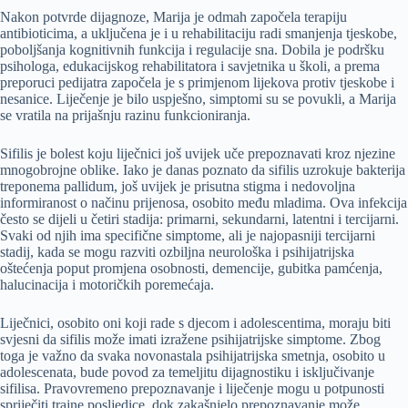
Nakon potvrde dijagnoze, Marija je odmah započela terapiju
antibioticima, a uključena je i u rehabilitaciju radi smanjenja tjeskobe,
poboljšanja kognitivnih funkcija i regulacije sna. Dobila je podršku
psihologa, edukacijskog rehabilitatora i savjetnika u školi, a prema
preporuci pedijatra započela je s primjenom lijekova protiv tjeskobe i
nesanice. Liječenje je bilo uspješno, simptomi su se povukli, a Marija
se vratila na prijašnju razinu funkcioniranja.
Sifilis je bolest koju liječnici još uvijek uče prepoznavati kroz njezine
mnogobrojne oblike. Iako je danas poznato da sifilis uzrokuje bakterija
treponema pallidum, još uvijek je prisutna stigma i nedovoljna
informiranost o načinu prijenosa, osobito među mladima. Ova infekcija
često se dijeli u četiri stadija: primarni, sekundarni, latentni i tercijarni.
Svaki od njih ima specifične simptome, ali je najopasniji tercijarni
stadij, kada se mogu razviti ozbiljna neurološka i psihijatrijska
oštećenja poput promjena osobnosti, demencije, gubitka pamćenja,
halucinacija i motoričkih poremećaja.
Liječnici, osobito oni koji rade s djecom i adolescentima, moraju biti
svjesni da sifilis može imati izražene psihijatrijske simptome. Zbog
toga je važno da svaka novonastala psihijatrijska smetnja, osobito u
adolescenata, bude povod za temeljitu dijagnostiku i isključivanje
sifilisa. Pravovremeno prepoznavanje i liječenje mogu u potpunosti
spriječiti trajne posljedice, dok zakašnjelo prepoznavanje može