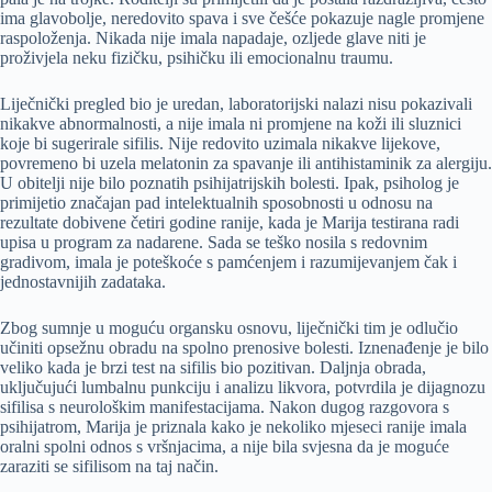
ima glavobolje, neredovito spava i sve češće pokazuje nagle promjene
raspoloženja. Nikada nije imala napadaje, ozljede glave niti je
proživjela neku fizičku, psihičku ili emocionalnu traumu.
Liječnički pregled bio je uredan, laboratorijski nalazi nisu pokazivali
nikakve abnormalnosti, a nije imala ni promjene na koži ili sluznici
koje bi sugerirale sifilis. Nije redovito uzimala nikakve lijekove,
povremeno bi uzela melatonin za spavanje ili antihistaminik za alergiju.
U obitelji nije bilo poznatih psihijatrijskih bolesti. Ipak, psiholog je
primijetio značajan pad intelektualnih sposobnosti u odnosu na
rezultate dobivene četiri godine ranije, kada je Marija testirana radi
upisa u program za nadarene. Sada se teško nosila s redovnim
gradivom, imala je poteškoće s pamćenjem i razumijevanjem čak i
jednostavnijih zadataka.
Zbog sumnje u moguću organsku osnovu, liječnički tim je odlučio
učiniti opsežnu obradu na spolno prenosive bolesti. Iznenađenje je bilo
veliko kada je brzi test na sifilis bio pozitivan. Daljnja obrada,
uključujući lumbalnu punkciju i analizu likvora, potvrdila je dijagnozu
sifilisa s neurološkim manifestacijama. Nakon dugog razgovora s
psihijatrom, Marija je priznala kako je nekoliko mjeseci ranije imala
oralni spolni odnos s vršnjacima, a nije bila svjesna da je moguće
zaraziti se sifilisom na taj način.