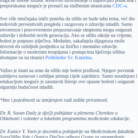
tragične ishode sifilisa. Redovito informiranje o najnovijim podacima i
preporukama moguće je pronaći na službenim stranicama
CDC-a
.
Sve više stručnjaka ističe potrebu da sifilis ne bude tabu tema, već dio
redovnih preventivnih pregleda i razgovora o zdravlju mladih. Samo
otvorenost i pravovremeno prepoznavanje simptoma mogu osigurati
zdravlje i dobrobit novih generacija. Ako se sifilis otkrije na vrijeme,
bolest je potpuno izlječiva. Međutim, zakašnjela dijagnoza može
dovesti do ozbiljnih posljedica za fizičko i mentalno zdravlje.
Informacije o modernim terapijama i postupcima liječenja sifilisa
dostupne su na stranici
Poliklinike Sv. Katarina
.
Važno je imati na umu da sifilis nije bolest prošlosti. Njegov povratak
zahtijeva sustavan i ozbiljan pristup cijele zajednice. Samo suradnjom i
edukacijom moguće je zaustaviti širenje ove opasne bolesti i osigurati
sigurniju budućnost mladih.
*Ime i pojedinosti su izmijenjeni radi zaštite privatnosti.
Dr. R. Susan Daily je dječji psihijatar u plemenu Cherokee u
Oklahomi i volonter u lokalnim programima medicinske edukacije.
Dr. Eunice Y. Yuen je docentica psihijatrije na Medicinskom fakultetu
Sveučilišta Yale i članica Dječjeg odbora Grupe za unapređenje