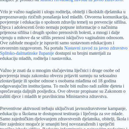
Vrlo je važno naglasiti i ulogu roditelja, obitelji i školskih djelatnika u
prepoznavanju rizičnih ponašanja kod mladih. Otvorena komunikacija,
povjerenje i edukacija o spolnom zdravlju temelj su prevencije sifilisa.
Djeca i adolescenti često nemaju potpune informacije o načinima
prijenosa sifilisa i drugih spolno prenosivih bolesti, a mnogi i dalje
vjeruju u mitove da se sifilis prenosi isključivo vaginalnim odnosom.
Ove zablude moguće je ispraviti samo sustavnom edukacijom i
otvorenim razgovorom. Na portalu
Nastavni zavod za javno zdravstvo
Splitsko-dalmatinske županije
dostupni su brojni materijali za
edukaciju mladih, roditelja i nastavnika.
Važno je znati da u mnogim slučajevima liječnici i druge osobe od
povjerenja imaju zakonsku obvezu prijaviti sumnju na seksualno
zlostavljanje ili spolne odnose s osobama mlađima od 18 godina
odgovarajućim institucijama. To može biti nužno radi zaštite djeteta i
sprečavanja daljnjih posljedica. Ove obveze propisane su Zakonom o
zaštiti djece i mladih te pravilnicima Ministarstva zdravstva.
Preventivne aktivnosti trebaju uključivati javnozdravstvene kampanje,
edukaciju u školama te dostupnost testiranja i liječenja za sve mlade.
Samo zajedničkim djelovanjem zdravstvenih djelatnika, obitelji, škola i
šire zajednice moguće je smanjiti broj novozaraženih i spriječiti