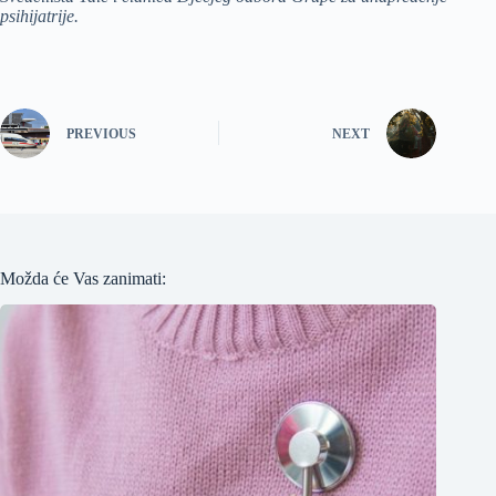
psihijatrije.
PREVIOUS
NEXT
Možda će Vas zanimati: