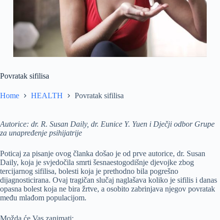
Povratak sifilisa
Home
HEALTH
Povratak sifilisa
Autorice: dr. R. Susan Daily, dr. Eunice Y. Yuen i Dječji odbor Grupe
za unapređenje psihijatrije
Poticaj za pisanje ovog članka došao je od prve autorice, dr. Susan
Daily, koja je svjedočila smrti šesnaestogodišnje djevojke zbog
tercijarnog sifilisa, bolesti koja je prethodno bila pogrešno
dijagnosticirana. Ovaj tragičan slučaj naglašava koliko je sifilis i danas
opasna bolest koja ne bira žrtve, a osobito zabrinjava njegov povratak
među mlađom populacijom.
Možda će Vas zanimati: