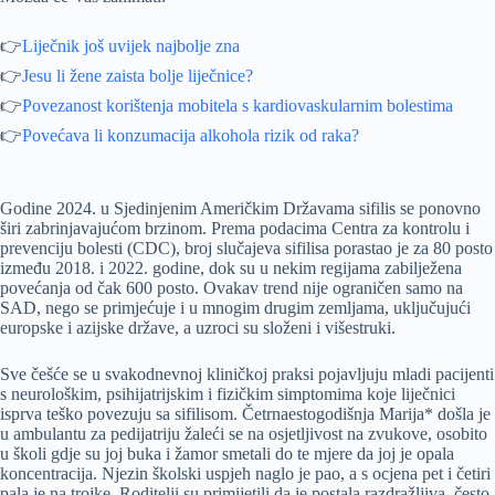
👉
Liječnik još uvijek najbolje zna
👉
Jesu li žene zaista bolje liječnice?
👉
Povezanost korištenja mobitela s kardiovaskularnim bolestima
👉
Povećava li konzumacija alkohola rizik od raka?
Godine 2024. u Sjedinjenim Američkim Državama sifilis se ponovno
širi zabrinjavajućom brzinom. Prema podacima Centra za kontrolu i
prevenciju bolesti (CDC), broj slučajeva sifilisa porastao je za 80 posto
između 2018. i 2022. godine, dok su u nekim regijama zabilježena
povećanja od čak 600 posto. Ovakav trend nije ograničen samo na
SAD, nego se primjećuje i u mnogim drugim zemljama, uključujući
europske i azijske države, a uzroci su složeni i višestruki.
Sve češće se u svakodnevnoj kliničkoj praksi pojavljuju mladi pacijenti
s neurološkim, psihijatrijskim i fizičkim simptomima koje liječnici
isprva teško povezuju sa sifilisom. Četrnaestogodišnja Marija* došla je
u ambulantu za pedijatriju žaleći se na osjetljivost na zvukove, osobito
u školi gdje su joj buka i žamor smetali do te mjere da joj je opala
koncentracija. Njezin školski uspjeh naglo je pao, a s ocjena pet i četiri
pala je na trojke. Roditelji su primijetili da je postala razdražljiva, često