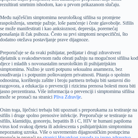
rezultirati smrtnim ishodom, kao u prvom prikazanom slučaju.
Među najčešćim simptomima neurološkog sifilisa su promjene
raspoloženja, smetnje pažnje, loše pamćenje i česte glavobolje. Sifilis
se može manifestirati i kao anksioznost, depresija, poremećaj
ponašanja ili čak psihoza. Često su prvi simptomi nespecifični, što
dodatno otežava postavljanje prave dijagnoze.
Preporučuje se da svaki psihijatar, pedijatar i drugi zdravstveni
djelatnik u svakodnevnom radu obrati pažnju na mogućnost sifilisa kod
djece i mladih s novonastalim neurološkim ili psihijatrijskim
simptomima. Nužno je uzeti potpunu seksualnu anamnezu, bez
osuđivanja i s potpunim poštovanjem privatnosti. Pitanja o spolnim
odnosima, korištenju zaštite i broju partnera trebaju biti sastavni dio
razgovora, a edukacija o prevenciji i rizicima prenosa bolesti mora biti
jasno prezentirana. Više informacija o prevenciji i simptomima sifilisa
može se pronaći na stranici
Pliva Zdravlje
.
Osim toga, liječnici trebaju biti upoznati s preporukama za testiranje na
sifilis i druge spolno prenosive infekcije. Preporučuje se testiranje na
sifilis, klamidiju, gonoreju, hepatitis B i C, HIV te humani papiloma
virus kod svakog djeteta ili adolescenta s psihijatrijskim simptomima
nepoznatog uzroka. Više o suvremenim dijagnostičkim postupcima
moguće je pronaći na
stranici Hrvatskog zavoda za javno zdravstvo
.