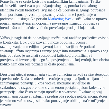
Ponavljanje se često koristi i u marketinškim kampanjama. Tvrtke
ulažu velika sredstva u ponavljanje slogana, poruka i vizualnog
identiteta svojih brendova, svjesne da će učestalo izlaganje potrošača
istim porukama povećati prepoznatljivost, a time i povjerenje u
proizvod ili uslugu. Na portalu
Marketing Week
ističu kako se upravo
ponavljanjem stvara emocionalna povezanost između potrošača i
brenda, što u konačnici vodi do povećanja prodaje i lojalnosti.
Važno je naglasiti da ponavljanje može imati različite posljedice ovisno
o kontekstu. Dok u obrazovanju može poboljšati učenje i
razumijevanje, u medijima i javnoj komunikaciji može poticati
stvaranje lažnih uvjerenja i širenje pogrešnih informacija. Upravo zbog
toga potrebno je razvijati sposobnost kritičkog promišljanja i
provjeravati izvore prije nego što povjerujemo nekoj tvrdnji, bez obzira
koliko nam ona bila poznata ili često ponavljana.
Društveni utjecaj ponavljanja vidi se i u načinu na koji se šire stereotipi
i predrasude. Kada se određene tvrdnje o grupama ljudi, nacijama ili
zanimanjima ponavljaju kroz viceve, medijske izvještaje ili
svakodnevne razgovore, one s vremenom postaju dijelom kolektivne
percepcije, iako često nemaju uporište u stvarnosti. Ovakav utjecaj
ponavljanja otežava razbijanje predrasuda i potiče netoleranciju, stoga
je iznimno važno osvijestiti kako ponavljanje oblikuje naše mišljenje i
stavove.