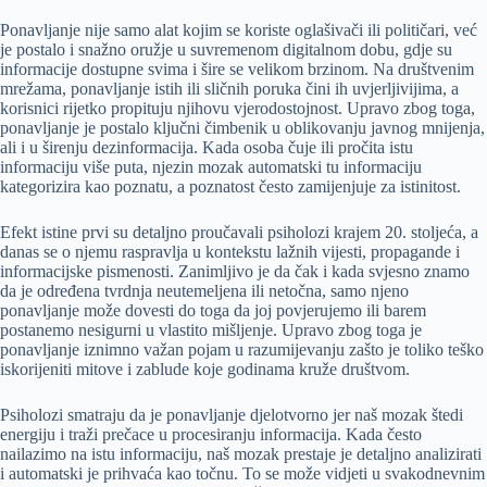
Ponavljanje nije samo alat kojim se koriste oglašivači ili političari, već
je postalo i snažno oružje u suvremenom digitalnom dobu, gdje su
informacije dostupne svima i šire se velikom brzinom. Na društvenim
mrežama, ponavljanje istih ili sličnih poruka čini ih uvjerljivijima, a
korisnici rijetko propituju njihovu vjerodostojnost. Upravo zbog toga,
ponavljanje je postalo ključni čimbenik u oblikovanju javnog mnijenja,
ali i u širenju dezinformacija. Kada osoba čuje ili pročita istu
informaciju više puta, njezin mozak automatski tu informaciju
kategorizira kao poznatu, a poznatost često zamijenjuje za istinitost.
Efekt istine prvi su detaljno proučavali psiholozi krajem 20. stoljeća, a
danas se o njemu raspravlja u kontekstu lažnih vijesti, propagande i
informacijske pismenosti. Zanimljivo je da čak i kada svjesno znamo
da je određena tvrdnja neutemeljena ili netočna, samo njeno
ponavljanje može dovesti do toga da joj povjerujemo ili barem
postanemo nesigurni u vlastito mišljenje. Upravo zbog toga je
ponavljanje iznimno važan pojam u razumijevanju zašto je toliko teško
iskorijeniti mitove i zablude koje godinama kruže društvom.
Psiholozi smatraju da je ponavljanje djelotvorno jer naš mozak štedi
energiju i traži prečace u procesiranju informacija. Kada često
nailazimo na istu informaciju, naš mozak prestaje je detaljno analizirati
i automatski je prihvaća kao točnu. To se može vidjeti u svakodnevnim