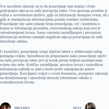
Sve navedeno ukazuje na to da ponavljanje ima snažan i često
podcijenjen utjecaj na našu percepciju istine. Ova spoznaja posebno je
važna u suvremenom društvu, gdje su informacije dostupne svima, ali i
gdje je manipulacija informacijama postala iznimno sofisticirana.
Ponavljanje nije samo pitanje broja ponavljanja, već i konteksta u
kojem se informacija prezentira, emocionalnog naboja koji nosi te
vjerodostojnosti izvora. Samo svjesnim razmišljanjem i provjerom
informacija možemo umanjiti negativan utjecaj ponavljanja na naše
donošenje odluka.
U konačnici, ponavljanje ostaje ključan faktor u oblikovanju našeg
poimanja svijeta. Sposobnost da prepoznamo kako ponavljanje utječe
na našu percepciju istine prvi je korak prema boljem razumijevanju
svijeta oko sebe. Kritičko razmišljanje, provjera izvora i raznolikost
informacija najbolji su alati u borbi protiv manipulacije putem
ponavljanja. Razvijajući svijest o ovom fenomenu, postajemo otporniji
na dezinformacije i sposobniji donositi informirane odluke u
svakodnevnom životu.
PREVIOUS
NEXT