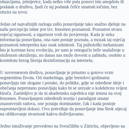
situacijama, primjerice, kada netko više puta ponovi istu anegdotu ili
podatak u društvu, ljudi će taj podatak češće smatrati točnim, bez
obzira na izvor.
Jedan od najvažnijih razloga zašto ponavljanje tako snažno djeluje na
našu percepciju istine jest tzv. fenomen poznatosti. Poznatost stvara
osjećaj sigurnosti, a sigurnost vodi do povjerenja. Kada je neka
informacija ponavljana, ona nam postaje poznata, a mozak taj osjećaj
poznatosti interpretira kao znak istinitosti. Taj psihološki mehanizam
bio je koristan kroz evoluciju, jer nam je omogućio brže snalaženje u
složenom okruženju, no danas nas može dovesti u zabludu, osobito u
kontekstu brzog širenja dezinformacija na internetu.
U suvremenom društvu, ponavljanje je prisutno u gotovo svim
segmentima života. Od marketinga, gdje brendovi godinama
ponavljaju iste slogane i poruke, do politike, gdje se određene ideje i
obećanja neprestano ponavljaju kako bi se urezale u kolektivnu svijest
birača. Zanimljivo je da ni akademska zajednica nije imuna na ovaj
fenomen. Ponavljanjem određenih teorija i paradigmi unutar
znanstvenih radova, one postaju dominantne, čak i kada postoje
suprotstavljeni dokazi. Ovo potvrđuje da ponavljanje ima širok utjecaj
na oblikovanje stvarnosti kakvu doživljavamo.
Jedno istraživanje provedeno na Sveučilištu u Zürichu, objavljeno na