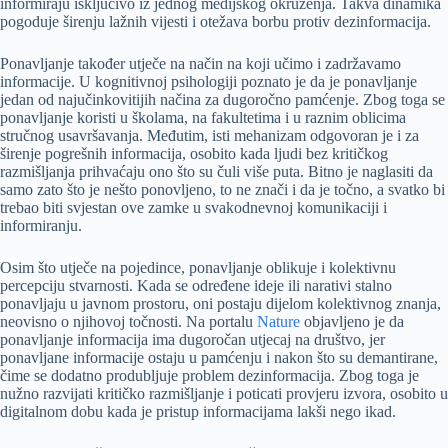
informiraju isključivo iz jednog medijskog okruženja. Takva dinamika
pogoduje širenju lažnih vijesti i otežava borbu protiv dezinformacija.
Ponavljanje također utječe na način na koji učimo i zadržavamo
informacije. U kognitivnoj psihologiji poznato je da je ponavljanje
jedan od najučinkovitijih načina za dugoročno pamćenje. Zbog toga se
ponavljanje koristi u školama, na fakultetima i u raznim oblicima
stručnog usavršavanja. Međutim, isti mehanizam odgovoran je i za
širenje pogrešnih informacija, osobito kada ljudi bez kritičkog
razmišljanja prihvaćaju ono što su čuli više puta. Bitno je naglasiti da
samo zato što je nešto ponovljeno, to ne znači i da je točno, a svatko bi
trebao biti svjestan ove zamke u svakodnevnoj komunikaciji i
informiranju.
Osim što utječe na pojedince, ponavljanje oblikuje i kolektivnu
percepciju stvarnosti. Kada se određene ideje ili narativi stalno
ponavljaju u javnom prostoru, oni postaju dijelom kolektivnog znanja,
neovisno o njihovoj točnosti. Na portalu
Nature
objavljeno je da
ponavljanje informacija ima dugoročan utjecaj na društvo, jer
ponavljane informacije ostaju u pamćenju i nakon što su demantirane,
čime se dodatno produbljuje problem dezinformacija. Zbog toga je
nužno razvijati kritičko razmišljanje i poticati provjeru izvora, osobito u
digitalnom dobu kada je pristup informacijama lakši nego ikad.