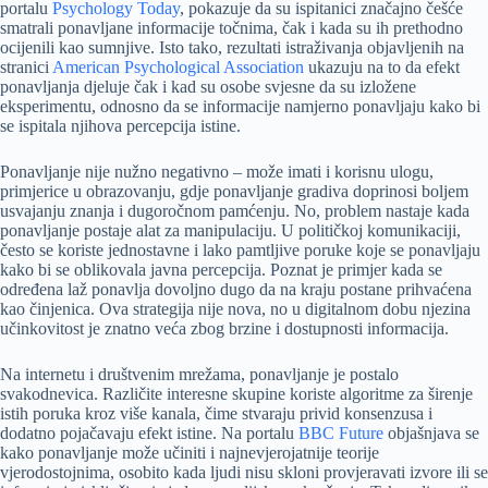
portalu
Psychology Today
, pokazuje da su ispitanici značajno češće
smatrali ponavljane informacije točnima, čak i kada su ih prethodno
ocijenili kao sumnjive. Isto tako, rezultati istraživanja objavljenih na
stranici
American Psychological Association
ukazuju na to da efekt
ponavljanja djeluje čak i kad su osobe svjesne da su izložene
eksperimentu, odnosno da se informacije namjerno ponavljaju kako bi
se ispitala njihova percepcija istine.
Ponavljanje nije nužno negativno – može imati i korisnu ulogu,
primjerice u obrazovanju, gdje ponavljanje gradiva doprinosi boljem
usvajanju znanja i dugoročnom pamćenju. No, problem nastaje kada
ponavljanje postaje alat za manipulaciju. U političkoj komunikaciji,
često se koriste jednostavne i lako pamtljive poruke koje se ponavljaju
kako bi se oblikovala javna percepcija. Poznat je primjer kada se
određena laž ponavlja dovoljno dugo da na kraju postane prihvaćena
kao činjenica. Ova strategija nije nova, no u digitalnom dobu njezina
učinkovitost je znatno veća zbog brzine i dostupnosti informacija.
Na internetu i društvenim mrežama, ponavljanje je postalo
svakodnevica. Različite interesne skupine koriste algoritme za širenje
istih poruka kroz više kanala, čime stvaraju privid konsenzusa i
dodatno pojačavaju efekt istine. Na portalu
BBC Future
objašnjava se
kako ponavljanje može učiniti i najnevjerojatnije teorije
vjerodostojnima, osobito kada ljudi nisu skloni provjeravati izvore ili se