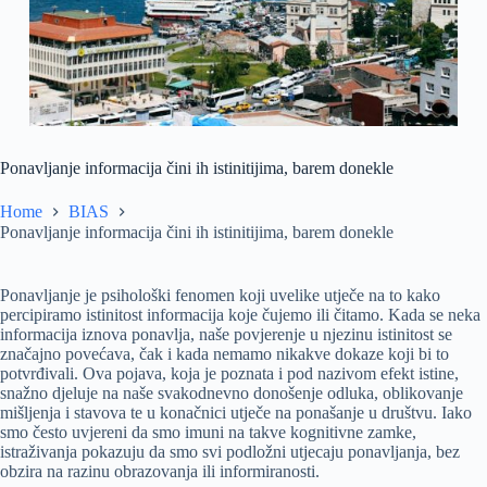
Ponavljanje informacija čini ih istinitijima, barem donekle
Home
BIAS
Ponavljanje informacija čini ih istinitijima, barem donekle
Ponavljanje je psihološki fenomen koji uvelike utječe na to kako
percipiramo istinitost informacija koje čujemo ili čitamo. Kada se neka
informacija iznova ponavlja, naše povjerenje u njezinu istinitost se
značajno povećava, čak i kada nemamo nikakve dokaze koji bi to
potvrđivali. Ova pojava, koja je poznata i pod nazivom efekt istine,
snažno djeluje na naše svakodnevno donošenje odluka, oblikovanje
mišljenja i stavova te u konačnici utječe na ponašanje u društvu. Iako
smo često uvjereni da smo imuni na takve kognitivne zamke,
istraživanja pokazuju da smo svi podložni utjecaju ponavljanja, bez
obzira na razinu obrazovanja ili informiranosti.