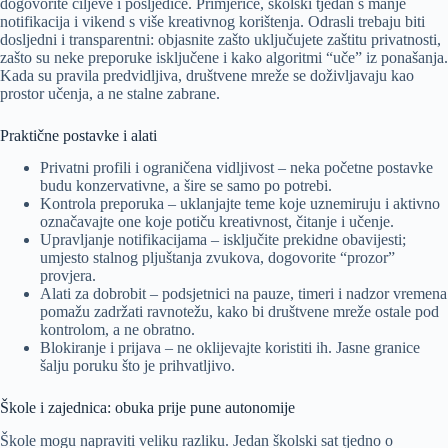
dogovorite ciljeve i posljedice. Primjerice, školski tjedan s manje
notifikacija i vikend s više kreativnog korištenja. Odrasli trebaju biti
dosljedni i transparentni: objasnite zašto uključujete zaštitu privatnosti,
zašto su neke preporuke isključene i kako algoritmi “uče” iz ponašanja.
Kada su pravila predvidljiva, društvene mreže se doživljavaju kao
prostor učenja, a ne stalne zabrane.
Praktične postavke i alati
Privatni profili i ograničena vidljivost – neka početne postavke
budu konzervativne, a šire se samo po potrebi.
Kontrola preporuka – uklanjajte teme koje uznemiruju i aktivno
označavajte one koje potiču kreativnost, čitanje i učenje.
Upravljanje notifikacijama – isključite prekidne obavijesti;
umjesto stalnog pljuštanja zvukova, dogovorite “prozor”
provjera.
Alati za dobrobit – podsjetnici na pauze, timeri i nadzor vremena
pomažu zadržati ravnotežu, kako bi društvene mreže ostale pod
kontrolom, a ne obratno.
Blokiranje i prijava – ne oklijevajte koristiti ih. Jasne granice
šalju poruku što je prihvatljivo.
Škole i zajednica: obuka prije pune autonomije
Škole mogu napraviti veliku razliku. Jedan školski sat tjedno o