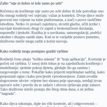
Zašto “nije ni dobro ni loše samo po sebi”
Rečenica da korištenje nije
samo po sebi
dobro ili loše potvrđuje ono
što mnogi roditelji već osjećaju: važan je kontekst. Dvoje djece može
provesti isto vrijeme na istim platformama, a izaći s posve različitim
ishodima. Netko će pronaći zajednicu, stvoriti glazbu, učiti jezike i
razvijati kreativnost; drugi će zapeti u beskonačnom skrolanju,
usporedbi i tjeskobi. Razlika je u navikama, samoregulaciji, podršci
okoline i dizajnu samih alata. Kad se te varijable postave pametno,
društvene mreže mogu raditi u korist razvoja.
Kako roditelji mogu postupno graditi vještine
Roditelji često pitaju “koliko minuta” ili “koju aplikaciju”. Korisnije je
početi od vještina. U ranoj dobi fokus je na zajedničkom korištenju i
modeliranju: sjednite pokraj djeteta, gledajte što ga zanima i
razgovarajte o tome. Pokažite kako prijaviti neprikladan sadržaj, kako
prepoznati oglas i kako procijeniti vjerodostojnost. Zatim uvodite
dogovorene okvire: vrijeme bez ekrana prije spavanja, uređaji izvan
spavaće sobe i pravilo da se zadaće i obveze rješavaju prije zabave.
Tako društvene mreže postaju dio šireg ritma dana, a ne jedina
“nagrada”.
Kako djeca odrastaju, dajte im više kontrole, ali i odgovornosti –