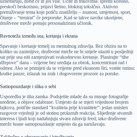
uznemiruju, dobit će ih još više. Učite ih trikovima: spremi korisno,
preskoči beskorisno, prijavi štetno, blokiraj toksično. Aktivno
pretraživanje tema koje potiču znatiželju – znanost, umjetnost, sport,
čitanje – “trenirat” će preporuke. Kad se takve navike ukorijene,
društvene mreže postaju personalizirani učionik.
Ravnoteža između sna, kretanja i ekrana
Spavanje i kretanje temelj su mentalnog zdravlja. Bez obzira na to
koliko su zanimljive, društvene mreže ne bi smjele ulaziti u posljednji
sat prije sna niti zamjenjivati svakodnevno kretanje. Planirajte “tihe
džepove” dana – vrijeme bez uređaja za obrok, koncentrirani rad i
odmor. Ako se primijeti da se vrijeme pred ekranom širi, vratite rutinu:
kratke pauze, izlazak na zrak i dogovorene prozore za poruke.
Samopouzdanje i slika o sebi
Usporedba je tiha zamka. Podsjetite mlade da su mnoge fotografije
uređene, a objave odabrane. Umjesto da se mjeri vrijednost brojem
lajkova, potičite standard “kvaliteta prije kvantitete”: jedan smislen
razgovor vrjedniji je od stotinu prolaznih reakcija. Slijeđenje stvarnih
interesa i ljudi koji nadahnjuju stvara zdraviji feed; tako društvene
mreže hrane samopouzdanje umjesto da ga narušavaju.
Zaključno o obrazovanju i istraživanju