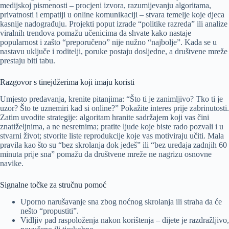
medijskoj pismenosti – procjeni izvora, razumijevanju algoritama,
privatnosti i empatiji u online komunikaciji – stvara temelje koje djeca
kasnije nadograđuju. Projekti poput izrade “politike razreda” ili analize
viralnih trendova pomažu učenicima da shvate kako nastaje
popularnost i zašto “preporučeno” nije nužno “najbolje”. Kada se u
nastavu uključe i roditelji, poruke postaju dosljedne, a društvene mreže
prestaju biti tabu.
Razgovor s tinejdžerima koji imaju koristi
Umjesto predavanja, krenite pitanjima: “Što ti je zanimljivo? Tko ti je
uzor? Što te uznemiri kad si online?” Pokažite interes prije zabrinutosti.
Zatim uvodite strategije: algoritam hranite sadržajem koji vas čini
znatiželjnima, a ne nesretnima; pratite ljude koje biste rado pozvali i u
stvarni život; stvorite liste reprodukcije koje vas motiviraju učiti. Mala
pravila kao što su “bez skrolanja dok jedeš” ili “bez uređaja zadnjih 60
minuta prije sna” pomažu da društvene mreže ne nagrizu osnovne
navike.
Signalne točke za stručnu pomoć
Uporno narušavanje sna zbog noćnog skrolanja ili straha da će
nešto “propustiti”.
Vidljiv pad raspoloženja nakon korištenja – dijete je razdražljivo,