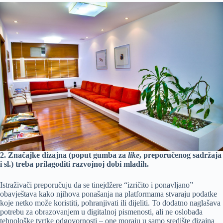
2. Značajke dizajna (poput gumba za
like
, preporučenog sadržaja
i sl.) treba prilagoditi razvojnoj dobi mladih.
Istraživači preporučuju da se tinejdžere “izričito i ponavljano”
obavještava kako njihova ponašanja na platformama stvaraju podatke
koje netko može koristiti, pohranjivati ili dijeliti. To dodatno naglašava
potrebu za obrazovanjem u digitalnoj pismenosti, ali ne oslobađa
tehnološke tvrtke odgovornosti – one moraju u samo središte dizajna