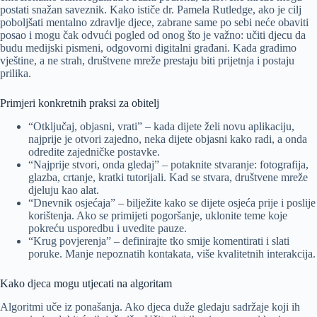
postati snažan saveznik. Kako ističe dr. Pamela Rutledge, ako je cilj
poboljšati mentalno zdravlje djece, zabrane same po sebi neće obaviti
posao i mogu čak odvući pogled od onog što je važno: učiti djecu da
budu medijski pismeni, odgovorni digitalni građani. Kada gradimo
vještine, a ne strah, društvene mreže prestaju biti prijetnja i postaju
prilika.
Primjeri konkretnih praksi za obitelj
“Otključaj, objasni, vrati” – kada dijete želi novu aplikaciju,
najprije je otvori zajedno, neka dijete objasni kako radi, a onda
odredite zajedničke postavke.
“Najprije stvori, onda gledaj” – potaknite stvaranje: fotografija,
glazba, crtanje, kratki tutorijali. Kad se stvara, društvene mreže
djeluju kao alat.
“Dnevnik osjećaja” – bilježite kako se dijete osjeća prije i poslije
korištenja. Ako se primijeti pogoršanje, uklonite teme koje
pokreću usporedbu i uvedite pauze.
“Krug povjerenja” – definirajte tko smije komentirati i slati
poruke. Manje nepoznatih kontakata, više kvalitetnih interakcija.
Kako djeca mogu utjecati na algoritam
Algoritmi uče iz ponašanja. Ako djeca duže gledaju sadržaje koji ih