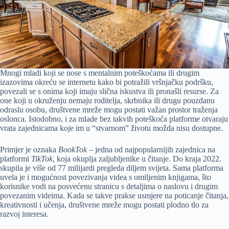
Mnogi mladi koji se nose s mentalnim poteškoćama ili drugim
izazovima okreću se internetu kako bi potražili vršnjačku podršku,
povezali se s onima koji imaju slična iskustva ili pronašli resurse. Za
one koji u okruženju nemaju roditelja, skrbnika ili drugu pouzdanu
odraslu osobu, društvene mreže mogu postati važan prostor traženja
oslonca. Istodobno, i za mlade bez takvih poteškoća platforme otvaraju
vrata zajednicama koje im u “stvarnom” životu možda nisu dostupne.
Primjer je oznaka
BookTok
– jedna od najpopularnijih zajednica na
platformi
TikTok
, koja okuplja zaljubljenike u čitanje. Do kraja 2022.
skupila je više od 77 milijardi pregleda diljem svijeta. Sama platforma
uvela je i mogućnost povezivanja videa s omiljenim knjigama, što
korisnike vodi na posvećenu stranicu s detaljima o naslovu i drugim
povezanim videima. Kada se takve prakse usmjere na poticanje čitanja,
kreativnosti i učenja, društvene mreže mogu postati plodno tlo za
razvoj interesa.