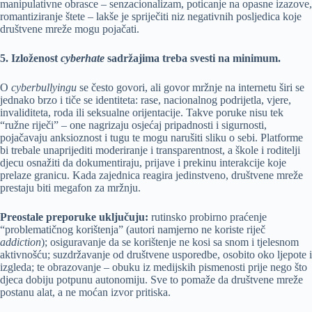
manipulativne obrasce – senzacionalizam, poticanje na opasne izazove,
romantiziranje štete – lakše je spriječiti niz negativnih posljedica koje
društvene mreže mogu pojačati.
5. Izloženost
cyberhate
sadržajima treba svesti na minimum.
O
cyberbullyingu
se često govori, ali govor mržnje na internetu širi se
jednako brzo i tiče se identiteta: rase, nacionalnog podrijetla, vjere,
invaliditeta, roda ili seksualne orijentacije. Takve poruke nisu tek
“ružne riječi” – one nagrizaju osjećaj pripadnosti i sigurnosti,
pojačavaju anksioznost i tugu te mogu narušiti sliku o sebi. Platforme
bi trebale unaprijediti moderiranje i transparentnost, a škole i roditelji
djecu osnažiti da dokumentiraju, prijave i prekinu interakcije koje
prelaze granicu. Kada zajednica reagira jedinstveno, društvene mreže
prestaju biti megafon za mržnju.
Preostale preporuke uključuju:
rutinsko probirno praćenje
“problematičnog korištenja” (autori namjerno ne koriste riječ
addiction
); osiguravanje da se korištenje ne kosi sa snom i tjelesnom
aktivnošću; suzdržavanje od društvene usporedbe, osobito oko ljepote i
izgleda; te obrazovanje – obuku iz medijskih pismenosti prije nego što
djeca dobiju potpunu autonomiju. Sve to pomaže da društvene mreže
postanu alat, a ne moćan izvor pritiska.