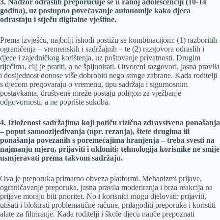
3. Nadzor odraslih preporučuje se u ranoj adolescenciji (10-14
godina), uz postupno povećavanje autonomije kako djeca
odrastaju i stječu digitalne vještine.
Prema izvješću, najbolji ishodi postižu se kombinacijom: (1) razboritih
ograničenja – vremenskih i sadržajnih – te (2) razgovora odraslih i
djece i zajedničkog korištenja, uz poštovanje privatnosti. Drugim
riječima, cilj je pratiti, a ne špijunirati. Otvoreni razgovori, jasna pravila
i dosljednost donose više dobrobiti nego stroge zabrane. Kada roditelji
s djecom pregovaraju o vremenu, tipu sadržaja i sigurnosnim
postavkama, društvene mreže postaju poligon za vježbanje
odgovornosti, a ne poprište sukoba.
4. Izloženost sadržajima koji potiču rizična zdravstvena ponašanja
– poput samoozljeđivanja (npr. rezanja), štete drugima ili
ponašanja povezanih s poremećajima hranjenja – treba svesti na
najmanju mjeru, prijaviti i ukloniti; tehnologija korisnike ne smije
usmjeravati prema takvom sadržaju.
Ova je preporuka primarno obveza platformi. Mehanizmi prijave,
ograničavanje preporuka, jasna pravila moderiranja i brza reakcija na
prijave moraju biti prioritet. No i korisnici mogu djelovati: prijaviti,
utišati i blokirati problematične račune, prilagoditi preporuke i koristiti
alate za filtriranje. Kada roditelji i škole djecu nauče prepoznati