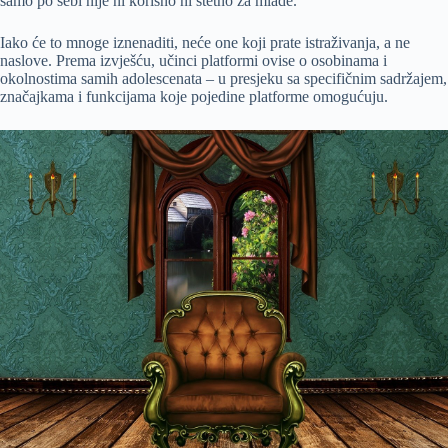
samo po sebi nije ni korisno ni štetno za mlade.”
Iako će to mnoge iznenaditi, neće one koji prate istraživanja, a ne
naslove. Prema izvješću, učinci platformi ovise o osobinama i
okolnostima samih adolescenata – u presjeku sa specifičnim sadržajem,
značajkama i funkcijama koje pojedine platforme omogućuju.