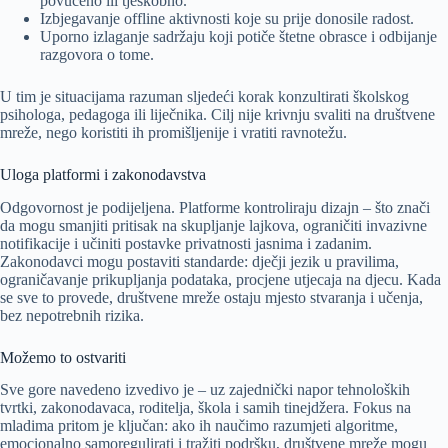
povučeno ili tjeskobno.
Izbjegavanje offline aktivnosti koje su prije donosile radost.
Uporno izlaganje sadržaju koji potiče štetne obrasce i odbijanje
razgovora o tome.
U tim je situacijama razuman sljedeći korak konzultirati školskog
psihologa, pedagoga ili liječnika. Cilj nije krivnju svaliti na društvene
mreže, nego koristiti ih promišljenije i vratiti ravnotežu.
Uloga platformi i zakonodavstva
Odgovornost je podijeljena. Platforme kontroliraju dizajn – što znači
da mogu smanjiti pritisak na skupljanje lajkova, ograničiti invazivne
notifikacije i učiniti postavke privatnosti jasnima i zadanim.
Zakonodavci mogu postaviti standarde: dječji jezik u pravilima,
ograničavanje prikupljanja podataka, procjene utjecaja na djecu. Kada
se sve to provede, društvene mreže ostaju mjesto stvaranja i učenja,
bez nepotrebnih rizika.
Možemo to ostvariti
Sve gore navedeno izvedivo je – uz zajednički napor tehnoloških
tvrtki, zakonodavaca, roditelja, škola i samih tinejdžera. Fokus na
mladima pritom je ključan: ako ih naučimo razumjeti algoritme,
emocionalno samoregulirati i tražiti podršku, društvene mreže mogu