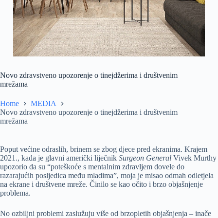
Novo zdravstveno upozorenje o tinejdžerima i društvenim
mrežama
Home
MEDIA
Novo zdravstveno upozorenje o tinejdžerima i društvenim
mrežama
Poput većine odraslih, brinem se zbog djece pred ekranima. Krajem
2021., kada je glavni američki liječnik
Surgeon General
Vivek Murthy
upozorio da su “poteškoće s mentalnim zdravljem dovele do
razarajućih posljedica među mladima”, moja je misao odmah odletjela
na ekrane i društvene mreže. Činilo se kao očito i brzo objašnjenje
problema.
No ozbiljni problemi zaslužuju više od brzopletih objašnjenja – inače