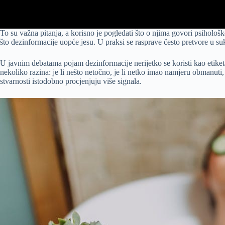
To su važna pitanja, a korisno je pogledati što o njima govori psihološ
što dezinformacije uopće jesu. U praksi se rasprave često pretvore u suk
U javnim debatama pojam dezinformacije nerijetko se koristi kao etiket
nekoliko razina: je li nešto netočno, je li netko imao namjeru obmanu
stvarnosti istodobno procjenjuju više signala.