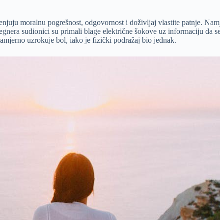
enjuju moralnu pogrešnost, odgovornost i doživljaj vlastite patnje. Namj
nera sudionici su primali blage električne šokove uz informaciju da se 
namjerno uzrokuje bol, iako je fizički podražaj bio jednak.