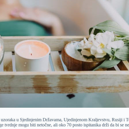
ih uzoraka u Sjedinjenim Državama, Ujedinjenom Kraljevstvu, Rusiji i T
ge tvrdnje mogu biti netočne, ali oko 70 posto ispitanika drži da bi se 