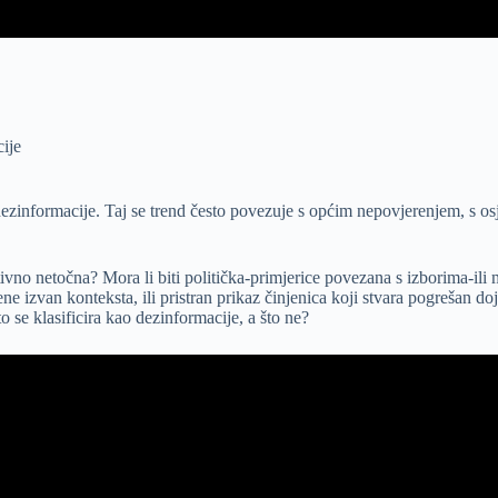
cije
zinformacije. Taj se trend često povezuje s općim nepovjerenjem, s osje
tivno netočna? Mora li biti politička-primjerice povezana s izborima-ili
ene izvan konteksta, ili pristran prikaz činjenica koji stvara pogrešan 
 se klasificira kao dezinformacije, a što ne?