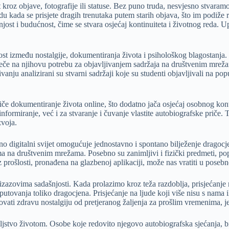
z objave, fotografije ili statuse. Bez puno truda, nesvjesno stvaramo 
odu kada se prisjete dragih trenutaka putem starih objava, što im podiže
jost i budućnost, čime se stvara osjećaj kontinuiteta i životnog reda. 
ost između nostalgije, dokumentiranja života i psihološkog blagostanja.
to utječe na njihovu potrebu za objavljivanjem sadržaja na društvenim mre
ivanju analizirani su stvarni sadržaji koje su studenti objavljivali na p
potiče dokumentiranje života online, što dodatno jača osjećaj osobnog ko
formiranje, već i za stvaranje i čuvanje vlastite autobiografske priče. Ta
zvoja.
o digitalni svijet omogućuje jednostavno i spontano bilježenje dragocjen
ma na društvenim mrežama. Posebno su zanimljivi i fizički predmeti, pop
z prošlosti, pronađena na glazbenoj aplikaciji, može nas vratiti u posebne
azovima sadašnjosti. Kada prolazimo kroz teža razdoblja, prisjećanje n
i putovanja toliko dragocjena. Prisjećanje na ljude koji više nisu s nama
ikovati zdravu nostalgiju od pretjeranog žaljenja za prošlim vremenima,
ljstvo životom. Osobe koje redovito njegovo autobiografska sjećanja, bi