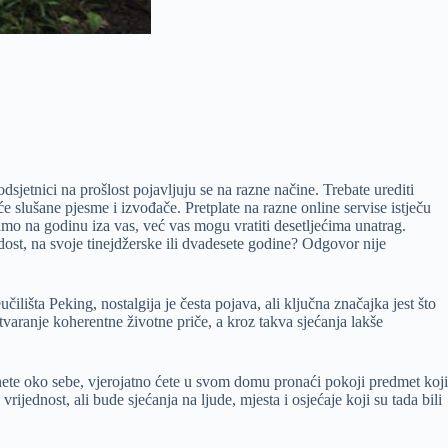
sjetnici na prošlost pojavljuju se na razne načine. Trebate urediti
 slušane pjesme i izvođače. Pretplate na razne online servise istječu
 samo na godinu iza vas, već vas mogu vratiti desetljećima unatrag.
adost, na svoje tinejdžerske ili dvadesete godine? Odgovor nije
čilišta Peking, nostalgija je česta pojava, ali ključna značajka jest što
aranje koherentne životne priče, a kroz takva sjećanja lakše
nete oko sebe, vjerojatno ćete u svom domu pronaći pokoji predmet koji
jednost, ali bude sjećanja na ljude, mjesta i osjećaje koji su tada bili