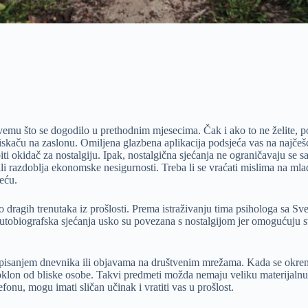
vemu što se dogodilo u prethodnim mjesecima. Čak i ako to ne želite, pod
iskaču na zaslonu. Omiljena glazbena aplikacija podsjeća vas na najčešće
 biti okidač za nostalgiju. Ipak, nostalgična sjećanja ne ograničavaju se
e ili razdoblja ekonomske nesigurnosti. Treba li se vraćati mislima na ml
reću.
o dragih trenutaka iz prošlosti. Prema istraživanju tima psihologa sa Sveu
tobiografska sjećanja usko su povezana s nostalgijom jer omogućuju stv
ilo pisanjem dnevnika ili objavama na društvenim mrežama. Kada se okre
oklon od bliske osobe. Takvi predmeti možda nemaju veliku materijalnu vri
fonu, mogu imati sličan učinak i vratiti vas u prošlost.