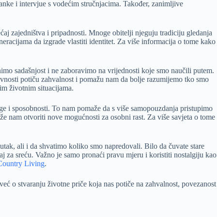
anke i intervjue s vodećim stručnjacima. Također, zanimljive
ćaj zajedništva i pripadnosti. Mnoge obitelji njeguju tradiciju gledanja
neracijama da izgrade vlastiti identitet. Za više informacija o tome kako
jenimo sadašnjost i ne zaboravimo na vrijednosti koje smo naučili putem.
aktivnosti potiču zahvalnost i pomažu nam da bolje razumijemo tko smo
nim životnim situacijama.
 snage i sposobnosti. To nam pomaže da s više samopouzdanja pristupimo
ože nam otvoriti nove mogućnosti za osobni rast. Za više savjeta o tome
utak, ali i da shvatimo koliko smo napredovali. Bilo da čuvate stare
aj za sreću. Važno je samo pronaći pravu mjeru i koristiti nostalgiju kao
Country Living
.
već o stvaranju životne priče koja nas potiče na zahvalnost, povezanost