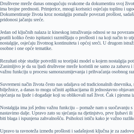
Društvene mreže danas omogućuju svakome da dokumentira svoj život kro
ima brojne prednosti. Primjerice, mnogi korisnici osjećaju toplinu i ug
Dokumentiranje života kroz nostalgiju pomaže povezati prošlost, sadašn
pridonosi jačanju sreće.
Jedan od ključnih nalaza iz kineskog istraživanja odnosi se na povezan
pratili koliko često ispitanici razmišljaju o prošlosti i na koji način 
nostalgije, osjećaju životnog kontinuiteta i općoj sreći. U drugom istraž
osobne i one opće tematike.
Rezultati obje studije potvrdili su teorijski model u kojem nostalgija 
Zanimljivo je da su ljudi društvene mreže koristili ne samo za zabavu i in
važnu funkciju u procesu samorazumijevanja i prihvaćanja osobnog ra
Suvremeni način života često nas udaljava od tradicionalnih dnevnika, n
bilježnice, a danas to mogu učiniti aplikacijama ili jednostavno objava
sjećanja na ljude i događaje koji su oblikovali naš život. Čak i pjesma i
Nostalgija ima još jednu važnu funkciju – pomaže nam u suočavanju s iz
nastavimo dalje. Upravo zato su sjećanja na djetinjstvo, prve ljubavi il
biti blaga i ispunjena zahvalnošću. Psiholozi ističu kako je važno razl
Upravo ta ravnoteža između prošlosti i sadašnjosti ključna je za zadovo