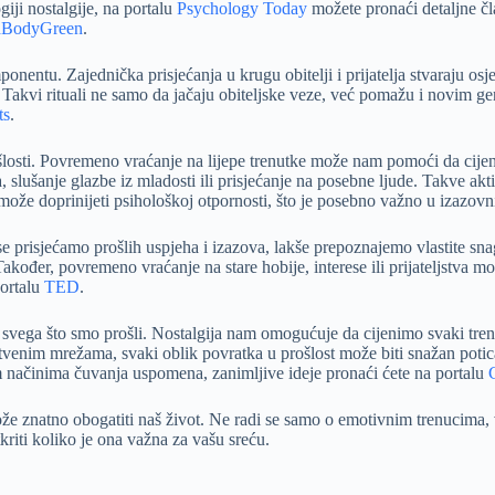
iji nostalgije, na portalu
Psychology Today
možete pronaći detaljne čl
dBodyGreen
.
nentu. Zajednička prisjećanja u krugu obitelji i prijatelja stvaraju osje
a. Takvi rituali ne samo da jačaju obiteljske veze, već pomažu i novim ge
ts
.
e prošlosti. Povremeno vraćanje na lijepe trenutke može nam pomoći da ci
a, slušanje glazbe iz mladosti ili prisjećanje na posebne ljude. Takve 
 može doprinijeti psihološkoj otpornosti, što je posebno važno u izazov
da se prisjećamo prošlih uspjeha i izazova, lakše prepoznajemo vlastite
kođer, povremeno vraćanje na stare hobije, interese ili prijateljstva m
portalu
TED
.
e svega što smo prošli. Nostalgija nam omogućuje da cijenimo svaki tren
ruštvenim mrežama, svaki oblik povratka u prošlost može biti snažan potic
vnim načinima čuvanja uspomena, zanimljive ideje pronaći ćete na portalu
ože znatno obogatiti naš život. Ne radi se samo o emotivnim trenucima, 
kriti koliko je ona važna za vašu sreću.