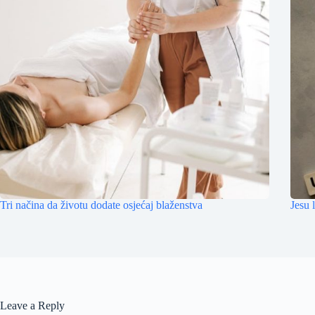
Tri načina da životu dodate osjećaj blaženstva
Jesu 
Leave a Reply