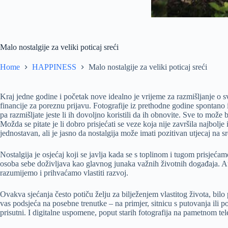
Malo nostalgije za veliki poticaj sreći
Home
HAPPINESS
Malo nostalgije za veliki poticaj sreći
Kraj jedne godine i početak nove idealno je vrijeme za razmišljanje o s
financije za poreznu prijavu. Fotografije iz prethodne godine spontano 
pa razmišljate jeste li ih dovoljno koristili da ih obnovite. Sve to može
Možda se pitate je li dobro prisjećati se veze koja nije završila najbolj
jednostavan, ali je jasno da nostalgija može imati pozitivan utjecaj na s
Nostalgija je osjećaj koji se javlja kada se s toplinom i tugom prisjećam
osoba sebe doživljava kao glavnog junaka važnih životnih događaja. Au
razumijemo i prihvaćamo vlastiti razvoj.
Ovakva sjećanja često potiču želju za bilježenjem vlastitog života, b
vas podsjeća na posebne trenutke – na primjer, sitnicu s putovanja ili p
prisutni. I digitalne uspomene, poput starih fotografija na pametnom tele