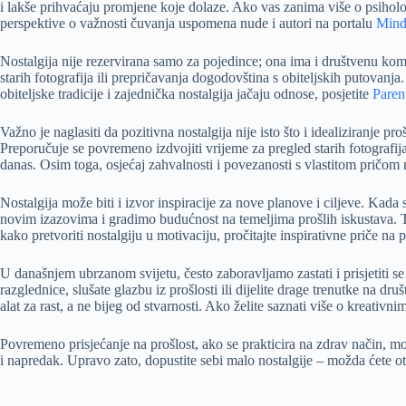
i lakše prihvaćaju promjene koje dolaze. Ako vas zanima više o psiholog
perspektive o važnosti čuvanja uspomena nude i autori na portalu
Min
Nostalgija nije rezervirana samo za pojedince; ona ima i društvenu kompo
starih fotografija ili prepričavanja dogodovština s obiteljskih putovanj
obiteljske tradicije i zajednička nostalgija jačaju odnose, posjetite
Paren
Važno je naglasiti da pozitivna nostalgija nije isto što i idealiziranj
Preporučuje se povremeno izdvojiti vrijeme za pregled starih fotografij
danas. Osim toga, osjećaj zahvalnosti i povezanosti s vlastitom pričom
Nostalgija može biti i izvor inspiracije za nove planove i ciljeve. Ka
novim izazovima i gradimo budućnost na temeljima prošlih iskustava. Ta
kako pretvoriti nostalgiju u motivaciju, pročitajte inspirativne priče na 
U današnjem ubrzanom svijetu, često zaboravljamo zastati i prisjetiti s
razglednice, slušate glazbu iz prošlosti ili dijelite drage trenutke na d
alat za rast, a ne bijeg od stvarnosti. Ako želite saznati više o kreati
Povremeno prisjećanje na prošlost, ako se prakticira na zdrav način, m
i napredak. Upravo zato, dopustite sebi malo nostalgije – možda ćete ot