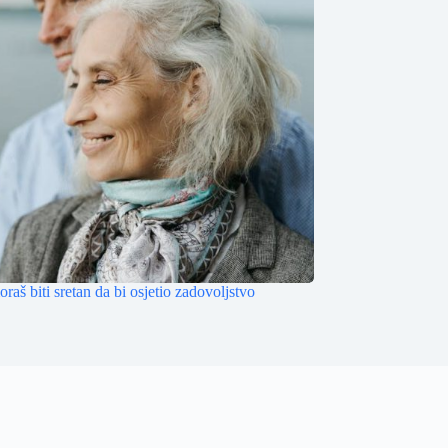
raš biti sretan da bi osjetio zadovoljstvo