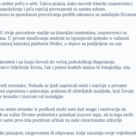
online priču o sebi. Takva praksa, kako navode kineski znanstvenici,
 raspoloženje i jača osjećaj povezanosti sa samim sobom.
Upravo ta sposobnost povezivanja prošlih iskustava sa sadašnjim životom
 U dvije provedene studije na kineskim studentima, znanstvenici su
žama. U prvom istraživanju studenti su ispunjavali upitnike o važnosti
opularnoj kineskoj platformi Weibo, a objave su podijeljene na one
ntinuiteta i na kraju dovodi do većeg psihološkog blagostanja.
kvo bilježenje života, čak i putem kratkih statusa ili fotografija, ima
ih trenutaka. Nekada su ljudi zapisivali misli i osjećaje u privatne
ut uspomena s putovanja, poklona ili obiteljskih naslijeđa, koji čuvaju
 trenutke i izazvati val nostalgije.
a sretne trenutke iz prošlosti može nam dati snagu i motivaciju da
 ili na važne životne prekretnice ponekad izazove tugu, ali ta tuga može
 jer samo prva ima pozitivan učinak na naše emocionalno zdravlje.
lo pisanjem, razgovorima ili objavama, bolje razumiju svoje vrijednosti