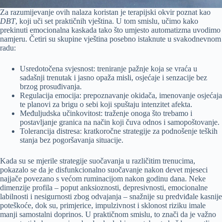
Za razumijevanje ovih nalaza koristan je terapijski okvir poznat kao
DBT
, koji uči set praktičnih vještina. U tom smislu, učimo kako
prekinuti emocionalna kaskada tako što umjesto automatizma uvodimo
namjeru. Četiri su skupine vještina posebno istaknute u svakodnevnom
radu:
Usredotočena svjesnost: treniranje pažnje koja se vraća u
sadašnji trenutak i jasno opaža misli, osjećaje i senzacije bez
brzog prosuđivanja.
Regulacija emocija: prepoznavanje okidača, imenovanje osjećaja
te planovi za brigu o sebi koji spuštaju intenzitet afekta.
Međuljudska učinkovitost: traženje onoga što trebamo i
postavljanje granica na način koji čuva odnos i samopoštovanje.
Tolerancija distresa: kratkoročne strategije za podnošenje teških
stanja bez pogoršavanja situacije.
Kada su se mjerile strategije suočavanja u različitim trenucima,
pokazalo se da je disfunkcionalno suočavanje nakon devet mjeseci
najjače povezano s većom ruminacijom nakon godinu dana. Neke
dimenzije profila – poput anksioznosti, depresivnosti, emocionalne
labilnosti i nesigurnosti zbog odvajanja – snažnije su predviđale kasnije
poteškoće, dok su, primjerice, impulzivnost i sklonost riziku imale
manji samostalni doprinos. U praktičnom smislu, to znači da je važno