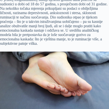
sudionici u dobi od 18 do 57 godina, s prosječnom dobi od 31 godine.
Na nekoliko točaka mjerenja prikupljani su podaci o obilježjima
ličnosti, razinama depresivnosti, anksioznosti i stresa, sklonosti
ruminaciji te načinu suočavanja. Dio sudionika otpao je tijekom
praćenja – što je u takvim istraživanjima uobičajeno – pa su kasnije
analize obuhvatile manji broj ljudi, ali se i dalje moglo pratiti kako
emocionalna kaskada nastaje i održava se. U središtu analitičkog
modela bila je pretpostavka da je loše suočavanje gorivo za
emocionalna kaskada: što je vještina manje, to je ruminacije više, a
subjektivne patnje viška.