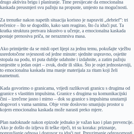
drugo aktivira brigu i planiranje. Time presijecate da emocionalna
kaskada preusmjeri svu pažnju na propuste, umjesto na mogućnosti.
Za trenutke nakon napetih situacija korisno je napraviti „debrief”: tri
rečenice – što se dogodilo, kako sam reagirao, što ću idući put. Ta
kratka struktura pretvara iskustvo u učenje, a emocionalna kaskada
postaje prenosiva priča, ne nerazmrsiva masa.
Ako primijetite da se misli opet lijepi za jednu temu, pokušajte vježbu
usredotočene svjesnosti od jedne minute: sjednite uspravno, osjetite
stopala na podu, tri puta dublje udahnite i izdahnite, a zatim pažnju
smjestite u jedan osjet – zvuk, dodir ili sliku. Što je osjet jednostavniji,
to emocionalna kaskada ima manje materijala za ritam koji želi
nametnuti.
Kada govorimo o granicama, vrijedi razlikovati granicu s drugima od
granice s vlastitim impulsima. Granice s drugima su komunikacijski
čini – izrečene jasno i mirno – dok su granice s impulsima unutarnji
dogovori s vama samima. Obje vrste doslovno smanjuju prostor u
kojem emocionalna kaskada može narasti preko mjere.
Plan nadoknade nakon epizode jednako je važan kao i plan prevencije.
Ako je došlo do izljeva ili teške riječi, tri su koraka: priznanje,
popravljanje odnosa i dogovor za idući put. Preuzimanje odgovornosti