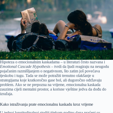
Hipoteza o emocionalnim kaskadama – u literaturi često nazvana i
Emotional Cascade Hypothesis
– tvrdi da ljudi reagiraju na neugodu
pojačanim razmišljanjem o negativnom, što zatim još povećava
tjeskobu i tugu. Tada se može potražiti trenutno olakšanje u
strategijama koje kratkoročno gase bol, ali dugoročno održavaju
problem. Ako se ne prepozna na vrijeme, emocionalna kaskada
zauzima cijeli mentalni prostor, a korisne vještine jedva da dođu do
izražaja.
Kako istraživanja prate emocionalnu kaskadu kroz vrijeme
U jednoj longitudinalnoj studiji tijekom godinu dana praćeni su