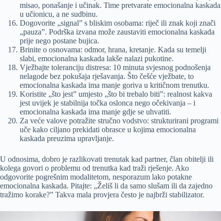
misao, ponašanje i učinak. Time pretvarate emocionalna kaskada
u učionicu, a ne sudbinu.
Dogovorite „signal” s bliskim osobama: riječ ili znak koji znači
„pauza”. Podrška izvana može zaustaviti emocionalna kaskada
prije nego postane bujica.
Brinite o osnovama: odmor, hrana, kretanje. Kada su temelji
slabi, emocionalna kaskada lakše nalazi pukotine.
Vježbajte toleranciju distresa: 10 minuta svjesnog podnošenja
nelagode bez pokušaja rješavanja. Što češće vježbate, to
emocionalna kaskada ima manje goriva u kritičnom trenutku.
Koristite „što jest” umjesto „što bi trebalo biti”: realnost kakva
jest uvijek je stabilnija točka oslonca nego očekivanja – i
emocionalna kaskada ima manje gdje se uhvatiti.
Za veće valove potražite stručno vodstvo: strukturirani programi
uče kako ciljano prekidati obrasce u kojima emocionalna
kaskada preuzima upravljanje.
U odnosima, dobro je razlikovati trenutak kad partner, član obitelji ili
kolega govori o problemu od trenutka kad traži rješenje. Ako
odgovorite pogrešnim modalitetom, nesporazum lako potakne
emocionalna kaskada. Pitajte: „Želiš li da samo slušam ili da zajedno
tražimo korake?” Takva mala provjera često je najbrži stabilizator.