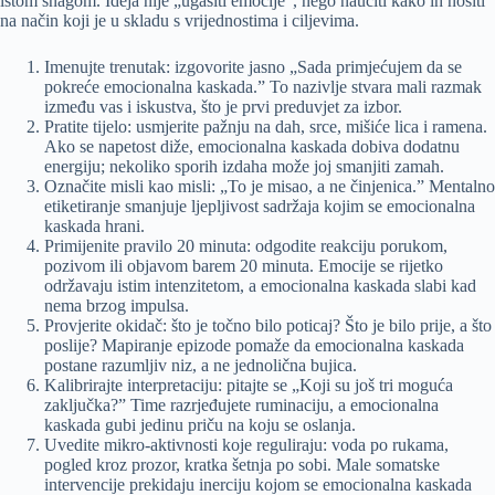
istom snagom. Ideja nije „ugasiti emocije”, nego naučiti kako ih nositi
na način koji je u skladu s vrijednostima i ciljevima.
Imenujte trenutak: izgovorite jasno „Sada primjećujem da se
pokreće emocionalna kaskada.” To nazivlje stvara mali razmak
između vas i iskustva, što je prvi preduvjet za izbor.
Pratite tijelo: usmjerite pažnju na dah, srce, mišiće lica i ramena.
Ako se napetost diže, emocionalna kaskada dobiva dodatnu
energiju; nekoliko sporih izdaha može joj smanjiti zamah.
Označite misli kao misli: „To je misao, a ne činjenica.” Mentalno
etiketiranje smanjuje ljepljivost sadržaja kojim se emocionalna
kaskada hrani.
Primijenite pravilo 20 minuta: odgodite reakciju porukom,
pozivom ili objavom barem 20 minuta. Emocije se rijetko
održavaju istim intenzitetom, a emocionalna kaskada slabi kad
nema brzog impulsa.
Provjerite okidač: što je točno bilo poticaj? Što je bilo prije, a što
poslije? Mapiranje epizode pomaže da emocionalna kaskada
postane razumljiv niz, a ne jednolična bujica.
Kalibrirajte interpretaciju: pitajte se „Koji su još tri moguća
zaključka?” Time razrjeđujete ruminaciju, a emocionalna
kaskada gubi jedinu priču na koju se oslanja.
Uvedite mikro-aktivnosti koje reguliraju: voda po rukama,
pogled kroz prozor, kratka šetnja po sobi. Male somatske
intervencije prekidaju inerciju kojom se emocionalna kaskada