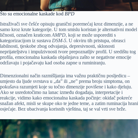
Što su emocionalne kaskade kod
BPD
Istraživači sve češće opisuju granični poremećaj kroz dimenzije, a ne
samo kroz krute kategorije. U tom smislu koristan je alternativni model
ličnosti, označen kraticom
AMPD
, koji se može usporediti s
kategorizacijom iz sustava
DSM-5
. U okviru tih pristupa, obrasci
labilnosti, tjeskobe zbog odvajanja, depresivnosti, sklonosti
neprijateljstvu i impulzivnosti tvore prepoznatljiv profil. U središtu tog
profila, emocionalna kaskada objašnjava zašto se negativne emocije
održavaju i pojačavaju kad osoba zapne u ruminiranju.
Dimenzionalni način razmišljanja ima važnu praktičnu posljedicu –
umjesto da ljude svrstava u „da” ili „ne” prema broju simptoma, on
pokušava razumjeti koje su točno dimenzije povišene i kako djeluju.
Ako se usredotočimo na lanac između događaja, interpretacije i
reakcije, vidimo kako emocionalna kaskada počinje: okidač pokreće
snažan afekt, misli se skupe oko te jedne teme, a zatim ruminacija hrani
osjećaje. Bez ubacivanja korisnih vještina, taj se val vrti sve brže.