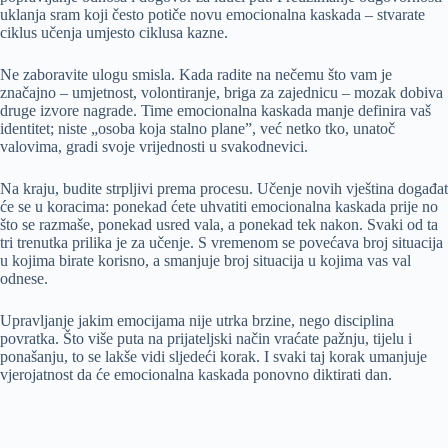
uklanja sram koji često potiče novu emocionalna kaskada – stvarate
ciklus učenja umjesto ciklusa kazne.
Ne zaboravite ulogu smisla. Kada radite na nečemu što vam je
značajno – umjetnost, volontiranje, briga za zajednicu – mozak dobiva
druge izvore nagrade. Time emocionalna kaskada manje definira vaš
identitet; niste „osoba koja stalno plane”, već netko tko, unatoč
valovima, gradi svoje vrijednosti u svakodnevici.
Na kraju, budite strpljivi prema procesu. Učenje novih vještina događat
će se u koracima: ponekad ćete uhvatiti emocionalna kaskada prije no
što se razmaše, ponekad usred vala, a ponekad tek nakon. Svaki od ta
tri trenutka prilika je za učenje. S vremenom se povećava broj situacija
u kojima birate korisno, a smanjuje broj situacija u kojima vas val
odnese.
Upravljanje jakim emocijama nije utrka brzine, nego disciplina
povratka. Što više puta na prijateljski način vraćate pažnju, tijelu i
ponašanju, to se lakše vidi sljedeći korak. I svaki taj korak umanjuje
vjerojatnost da će emocionalna kaskada ponovno diktirati dan.