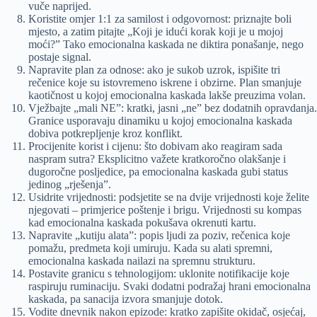
vuče naprijed.
Koristite omjer 1:1 za samilost i odgovornost: priznajte boli
mjesto, a zatim pitajte „Koji je idući korak koji je u mojoj
moći?” Tako emocionalna kaskada ne diktira ponašanje, nego
postaje signal.
Napravite plan za odnose: ako je sukob uzrok, ispišite tri
rečenice koje su istovremeno iskrene i obzirne. Plan smanjuje
kaotičnost u kojoj emocionalna kaskada lakše preuzima volan.
Vježbajte „mali NE”: kratki, jasni „ne” bez dodatnih opravdanja.
Granice usporavaju dinamiku u kojoj emocionalna kaskada
dobiva potkrepljenje kroz konflikt.
Procijenite korist i cijenu: što dobivam ako reagiram sada
naspram sutra? Eksplicitno važete kratkoročno olakšanje i
dugoročne posljedice, pa emocionalna kaskada gubi status
jedinog „rješenja”.
Usidrite vrijednosti: podsjetite se na dvije vrijednosti koje želite
njegovati – primjerice poštenje i brigu. Vrijednosti su kompas
kad emocionalna kaskada pokušava okrenuti kartu.
Napravite „kutiju alata”: popis ljudi za poziv, rečenica koje
pomažu, predmeta koji umiruju. Kada su alati spremni,
emocionalna kaskada nailazi na spremnu strukturu.
Postavite granicu s tehnologijom: uklonite notifikacije koje
raspiruju ruminaciju. Svaki dodatni podražaj hrani emocionalna
kaskada, pa sanacija izvora smanjuje dotok.
Vodite dnevnik nakon epizode: kratko zapišite okidač, osjećaj,