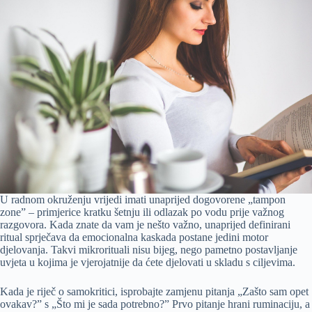
U radnom okruženju vrijedi imati unaprijed dogovorene „tampon
zone” – primjerice kratku šetnju ili odlazak po vodu prije važnog
razgovora. Kada znate da vam je nešto važno, unaprijed definirani
ritual sprječava da emocionalna kaskada postane jedini motor
djelovanja. Takvi mikrorituali nisu bijeg, nego pametno postavljanje
uvjeta u kojima je vjerojatnije da ćete djelovati u skladu s ciljevima.
Kada je riječ o samokritici, isprobajte zamjenu pitanja „Zašto sam opet
ovakav?” s „Što mi je sada potrebno?” Prvo pitanje hrani ruminaciju, a