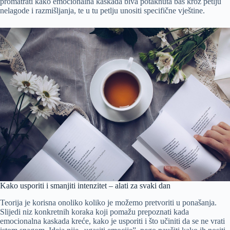
promatrati kako emocionalna kaskada biva potaknuta baš kroz petlju
nelagode i razmišljanja, te u tu petlju unositi specifične vještine.
Kako usporiti i smanjiti intenzitet – alati za svaki dan
Teorija je korisna onoliko koliko je možemo pretvoriti u ponašanja.
Slijedi niz konkretnih koraka koji pomažu prepoznati kada
emocionalna kaskada kreće, kako je usporiti i što učiniti da se ne vrati