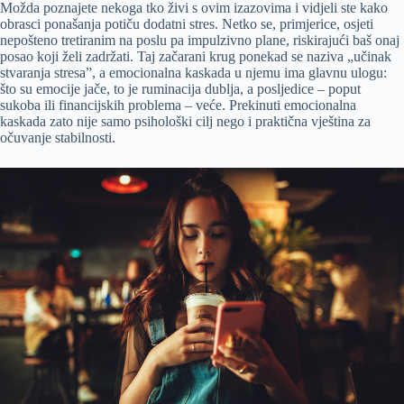
Možda poznajete nekoga tko živi s ovim izazovima i vidjeli ste kako
obrasci ponašanja potiču dodatni stres. Netko se, primjerice, osjeti
nepošteno tretiranim na poslu pa impulzivno plane, riskirajući baš onaj
posao koji želi zadržati. Taj začarani krug ponekad se naziva „učinak
stvaranja stresa”, a emocionalna kaskada u njemu ima glavnu ulogu:
što su emocije jače, to je ruminacija dublja, a posljedice – poput
sukoba ili financijskih problema – veće. Prekinuti emocionalna
kaskada zato nije samo psihološki cilj nego i praktična vještina za
očuvanje stabilnosti.