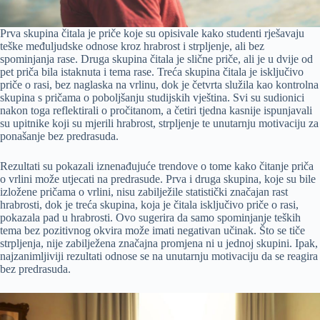
Prva skupina čitala je priče koje su opisivale kako studenti rješavaju
teške međuljudske odnose kroz hrabrost i strpljenje, ali bez
spominjanja rase. Druga skupina čitala je slične priče, ali je u dvije od
pet priča bila istaknuta i tema rase. Treća skupina čitala je isključivo
priče o rasi, bez naglaska na vrlinu, dok je četvrta služila kao kontrolna
skupina s pričama o poboljšanju studijskih vještina. Svi su sudionici
nakon toga reflektirali o pročitanom, a četiri tjedna kasnije ispunjavali
su upitnike koji su mjerili hrabrost, strpljenje te unutarnju motivaciju za
ponašanje bez predrasuda.
Rezultati su pokazali iznenađujuće trendove o tome kako čitanje priča
o vrlini može utjecati na predrasude. Prva i druga skupina, koje su bile
izložene pričama o vrlini, nisu zabilježile statistički značajan rast
hrabrosti, dok je treća skupina, koja je čitala isključivo priče o rasi,
pokazala pad u hrabrosti. Ovo sugerira da samo spominjanje teških
tema bez pozitivnog okvira može imati negativan učinak. Što se tiče
strpljenja, nije zabilježena značajna promjena ni u jednoj skupini. Ipak,
najzanimljiviji rezultati odnose se na unutarnju motivaciju da se reagira
bez predrasuda.