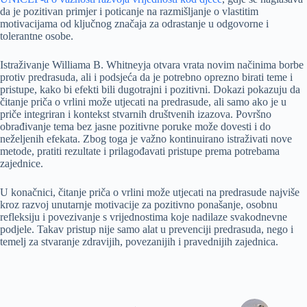
da je pozitivan primjer i poticanje na razmišljanje o vlastitim
motivacijama od ključnog značaja za odrastanje u odgovorne i
tolerantne osobe.
Istraživanje Williama B. Whitneyja otvara vrata novim načinima borbe
protiv predrasuda, ali i podsjeća da je potrebno oprezno birati teme i
pristupe, kako bi efekti bili dugotrajni i pozitivni. Dokazi pokazuju da
čitanje priča o vrlini može utjecati na predrasude, ali samo ako je u
priče integriran i kontekst stvarnih društvenih izazova. Površno
obrađivanje tema bez jasne pozitivne poruke može dovesti i do
neželjenih efekata. Zbog toga je važno kontinuirano istraživati nove
metode, pratiti rezultate i prilagođavati pristupe prema potrebama
zajednice.
U konačnici, čitanje priča o vrlini može utjecati na predrasude najviše
kroz razvoj unutarnje motivacije za pozitivno ponašanje, osobnu
refleksiju i povezivanje s vrijednostima koje nadilaze svakodnevne
podjele. Takav pristup nije samo alat u prevenciji predrasuda, nego i
temelj za stvaranje zdravijih, povezanijih i pravednijih zajednica.