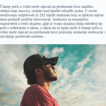
Čitanje priča o vrlini može utjecati na predrasude kroz suptilno
oblikovanje stavova, osobito kod mladih odraslih osoba. U ovom
istraživanju sudjelovalo je 292 bijelih studenata koji su tijekom mjesec
dana prolazili različite intervencije. Sudionici su nasumično
raspoređeni u četiri skupine, gdje je svaka skupina čitala određeni tip
priča i reflektirala o njima, s ciljem da se ispita može li čitanje priča o
vrlini može utjecati na predrasude kroz poticanje unutarnje motivacije i
razvijanje pozitivnih osobina.