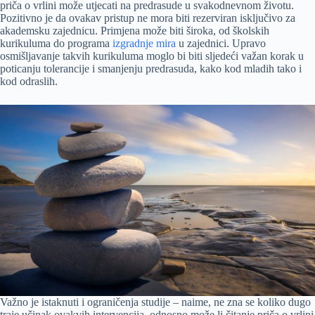
priča o vrlini može utjecati na predrasude u svakodnevnom životu.
Pozitivno je da ovakav pristup ne mora biti rezerviran isključivo za
akademsku zajednicu. Primjena može biti široka, od školskih
kurikuluma do programa
izgradnje mira
u zajednici. Upravo
osmišljavanje takvih kurikuluma moglo bi biti sljedeći važan korak u
poticanju tolerancije i smanjenju predrasuda, kako kod mladih tako i
kod odraslih.
Važno je istaknuti i ograničenja studije – naime, ne zna se koliko dugo
traje učinak ovakvih intervencija, odnosno može li čitanje priča o vrlini