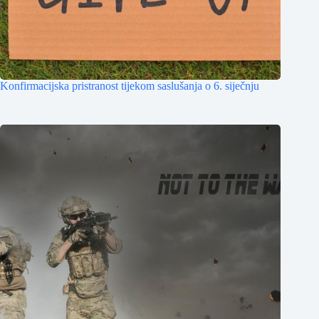
Konfirmacijska pristranost tijekom saslušanja o 6. siječnju