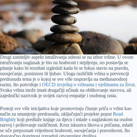
Drugi zanimljiv aspekt istraživanja odnosi se na izbor vrline. U ovom
istraživanju naglasak je bio na hrabrosti i strpljenju, no postavlja se
pitanje kako bi rezultati izgledali kada bi se fokus stavio na pravdu,
suosjećanje, poniznost ili ljubav. Uloga različitih vrlina u prevenciji
predrasuda tema je o kojoj se sve više raspravlja na međunarodnoj
razini, što potvrđuje i
OECD izvještaj o vrlinama i vještinama za život
.
Svaka vrlina može imati drugačiji učinak na oblikovanje stavova, ali
zajednički nazivnik je uvijek razvoj empatije i osobnog rasta.
Postoji sve više inicijativa koje promoviraju čitanje priča o vrlini kao
način za smanjenje predrasuda, uključujući projekte poput
Read
Brightly
koji predlaže knjige za djecu i mlade s naglaskom na osobni
razvoj i poštovanje različitosti. Kroz iskustva likova u pričama, mladi
se uče prepoznati vrijednost hrabrosti, suosjećanja i pravednosti, što
dugoročno doprinosi izgradnji otvorenijeg društva.