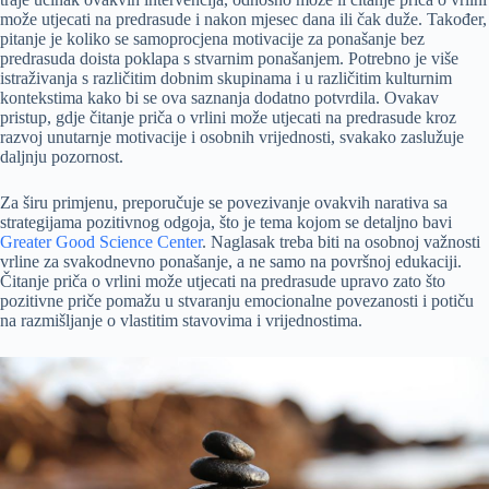
može utjecati na predrasude i nakon mjesec dana ili čak duže. Također,
pitanje je koliko se samoprocjena motivacije za ponašanje bez
predrasuda doista poklapa s stvarnim ponašanjem. Potrebno je više
istraživanja s različitim dobnim skupinama i u različitim kulturnim
kontekstima kako bi se ova saznanja dodatno potvrdila. Ovakav
pristup, gdje čitanje priča o vrlini može utjecati na predrasude kroz
razvoj unutarnje motivacije i osobnih vrijednosti, svakako zaslužuje
daljnju pozornost.
Za širu primjenu, preporučuje se povezivanje ovakvih narativa sa
strategijama pozitivnog odgoja, što je tema kojom se detaljno bavi
Greater Good Science Center
. Naglasak treba biti na osobnoj važnosti
vrline za svakodnevno ponašanje, a ne samo na površnoj edukaciji.
Čitanje priča o vrlini može utjecati na predrasude upravo zato što
pozitivne priče pomažu u stvaranju emocionalne povezanosti i potiču
na razmišljanje o vlastitim stavovima i vrijednostima.