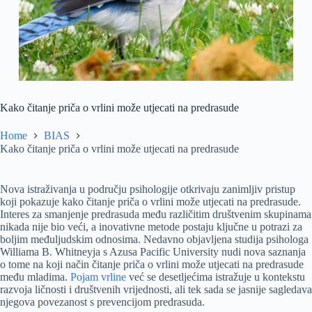
Kako čitanje priča o vrlini može utjecati na predrasude
Home
BIAS
Kako čitanje priča o vrlini može utjecati na predrasude
Nova istraživanja u području psihologije otkrivaju zanimljiv pristup
koji pokazuje kako čitanje priča o vrlini može utjecati na predrasude.
Interes za smanjenje predrasuda među različitim društvenim skupinama
nikada nije bio veći, a inovativne metode postaju ključne u potrazi za
boljim međuljudskim odnosima. Nedavno objavljena studija psihologa
Williama B. Whitneyja s Azusa Pacific University nudi nova saznanja
o tome na koji način čitanje priča o vrlini može utjecati na predrasude
među mladima.
Pojam vrline
već se desetljećima istražuje u kontekstu
razvoja ličnosti i društvenih vrijednosti, ali tek sada se jasnije sagledava
njegova povezanost s prevencijom predrasuda.