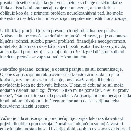
prisutan desetljećima, a kognitivne smetnje su blage ili sekundarne.
Tada antisocijalni poremećaj ostaje neprepoznat, a plan skrbi se
oblikuje kao da je primarni problem neurokognitivni pad, što može
dovesti do neadekvatnih intervencija i nepotrebne institucionalizacije.
U kliničkoj procjeni je zato presudna longitudinalna perspektiva.
Antisocijalni poremećaj se definira trajnošću obrasca, pa je anamneza
ključna: odnosi, sukobi, pravni problemi, financijska neodgovornost,
obiteljska dinamika i svjedočanstva bliskih osoba. Bez takvog uvida,
antisocijalni poremećaj u starijoj dobi može “izgledati” kao izolirani
incident, premda se zapravo radi o kontinuitetu.
Praktično gledano, korisno je obratiti pažnju i na stil komunikacije.
Osobe s antisocijalnim obrascem često koriste šarm kada im je to
korisno, a zatim prelaze u prijetnje, omalovažavanje ili hladno
povlačenje kada ne dobivaju željeno. U starijoj dobi taj se stil može
dodatno osloniti na ulogu žrtve: “Nitko mi ne pomaže”, “Svi su protiv
mene”, “Samo mi treba mala posudba”. Antisocijalni poremećaj se tada
hrani tuđom krivnjom i društvenom normom da se starijima treba
bezuvjetno izlaziti u susret.
Važno je i da antisocijalni poremećaj nije uvijek lako razlikovati od
pojedinih oblika poremećaja ličnosti koji uključuju sumnjičavost ili
emocionalnu nestabilnost. U starijoj dobi, osobito uz somatske bolesti i