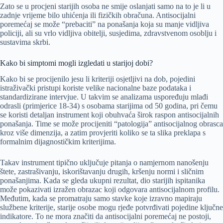
Zato se u procjeni starijih osoba ne smije oslanjati samo na to je li u
zadnje vrijeme bilo uhićenja ili fizičkih obračuna. Antisocijalni
poremećaj se može “prebaciti” na ponašanja koja su manje vidljiva
policiji, ali su vrlo vidljiva obitelji, susjedima, zdravstvenom osoblju i
sustavima skrbi.
Kako bi simptomi mogli izgledati u starijoj dobi?
Kako bi se procijenilo jesu li kriteriji osjetljivi na dob, pojedini
istraživački pristupi koriste velike nacionalne baze podataka i
standardizirane intervjue. U takvim se analizama uspoređuju mlađi
odrasli (primjerice 18-34) s osobama starijima od 50 godina, pri čemu
se koristi detaljan instrument koji obuhvaća širok raspon antisocijalnih
ponašanja. Time se može procijeniti “patologija” antisocijalnog obrasca
kroz više dimenzija, a zatim provjeriti koliko se ta slika preklapa s
formalnim dijagnostičkim kriterijima.
Takav instrument tipično uključuje pitanja o namjernom nanošenju
štete, zastrašivanju, iskorištavanju drugih, kršenju normi i sličnim
ponašanjima. Kada se gleda ukupni rezultat, dio starijih ispitanika
može pokazivati izražen obrazac koji odgovara antisocijalnom profilu.
Međutim, kada se promatraju samo stavke koje izravno mapiraju
službene kriterije, starije osobe mogu rjeđe potvrđivati pojedine ključne
indikatore. To ne mora značiti da antisocijalni poremećaj ne postoji,