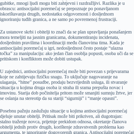
gubitke, mnogi ljudi mogu biti zahtjevni i razdražljivi. Razlika je u
obrascu: antisocijalni poremećaj se prepoznaje po ponavljanom
iskorištavanju drugih, nedostatku odgovornosti i dosljednom
ignoriranju tuđih granica, a ne samo po povremenoj frustraciji.
Za ustanove skrbi i obitelji to znači da se plan upravljanja ponašanjem
mora temeljiti na jasnim granicama, dokumentiranju incidenata,
dosljednim pravilima i koordinaciji među članovima tima. Kada je
antisocijalni poremećaj u igri, nedosljednost često postaje “ulazna
točka” za manipulaciju: ako jedan član osoblja popusti, osoba uči da se
pritiskom i konfliktom može dobiti ustupak.
U zajednici, antisocijalni poremećaj može biti povezan s prijevarama
koje ne zahtijevaju fizičku snagu. To uključuje nagovaranje na
ulaganja, “hitne” posudbe, prodaju bezvrijednih usluga, ili stvaranje
situacija u kojima druga osoba iz straha ili srama prepušta novac i
imovinu. Starija dob počinitelja pritom može smanjiti sumnju žrtve, jer
se oslanja na stereotip da su stariji “sigurniji” i “manje opasni”.
Posebnu pažnju zaslužuju situacije u kojima antisocijalni poremećaj
djeluje unutar obitelji. Pritisak može biti prikriven, ali dugotrajan:
stalno traženje novca, prijetnje prekidom odnosa, okretanje članova
obitelji jednih protiv drugih, korištenje zdravstvenih problema kao
argumenta, te ignoriranje dogovorenih granica. Antisocijalni poremećaj