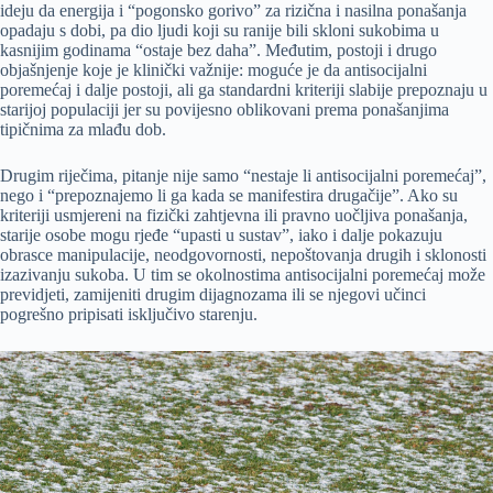
ideju da energija i “pogonsko gorivo” za rizična i nasilna ponašanja
opadaju s dobi, pa dio ljudi koji su ranije bili skloni sukobima u
kasnijim godinama “ostaje bez daha”. Međutim, postoji i drugo
objašnjenje koje je klinički važnije: moguće je da antisocijalni
poremećaj i dalje postoji, ali ga standardni kriteriji slabije prepoznaju u
starijoj populaciji jer su povijesno oblikovani prema ponašanjima
tipičnima za mlađu dob.
Drugim riječima, pitanje nije samo “nestaje li antisocijalni poremećaj”,
nego i “prepoznajemo li ga kada se manifestira drugačije”. Ako su
kriteriji usmjereni na fizički zahtjevna ili pravno uočljiva ponašanja,
starije osobe mogu rjeđe “upasti u sustav”, iako i dalje pokazuju
obrasce manipulacije, neodgovornosti, nepoštovanja drugih i sklonosti
izazivanju sukoba. U tim se okolnostima antisocijalni poremećaj može
previdjeti, zamijeniti drugim dijagnozama ili se njegovi učinci
pogrešno pripisati isključivo starenju.