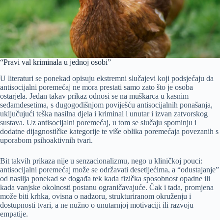
“Pravi val kriminala u jednoj osobi”
U literaturi se ponekad opisuju ekstremni slučajevi koji podsjećaju da
antisocijalni poremećaj ne mora prestati samo zato što je osoba
ostarjela. Jedan takav prikaz odnosi se na muškarca u kasnim
sedamdesetima, s dugogodišnjom poviješću antisocijalnih ponašanja,
uključujući teška nasilna djela i kriminal i unutar i izvan zatvorskog
sustava. Uz antisocijalni poremećaj, u tom se slučaju spominju i
dodatne dijagnostičke kategorije te više oblika poremećaja povezanih s
uporabom psihoaktivnih tvari.
Bit takvih prikaza nije u senzacionalizmu, nego u kliničkoj pouci:
antisocijalni poremećaj može se održavati desetljećima, a “odustajanje”
od nasilja ponekad se događa tek kada fizička sposobnost opadne ili
kada vanjske okolnosti postanu ograničavajuće. Čak i tada, promjena
može biti krhka, ovisna o nadzoru, strukturiranom okruženju i
dostupnosti tvari, a ne nužno o unutarnjoj motivaciji ili razvoju
empatije.