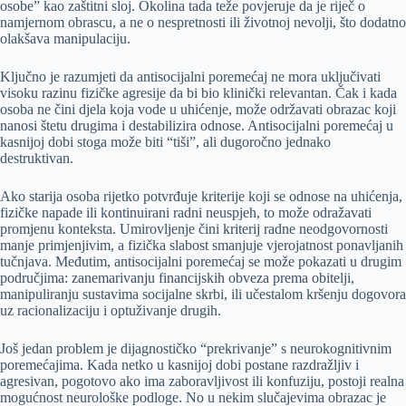
osobe” kao zaštitni sloj. Okolina tada teže povjeruje da je riječ o
namjernom obrascu, a ne o nespretnosti ili životnoj nevolji, što dodatno
olakšava manipulaciju.
Ključno je razumjeti da antisocijalni poremećaj ne mora uključivati
visoku razinu fizičke agresije da bi bio klinički relevantan. Čak i kada
osoba ne čini djela koja vode u uhićenje, može održavati obrazac koji
nanosi štetu drugima i destabilizira odnose. Antisocijalni poremećaj u
kasnijoj dobi stoga može biti “tiši”, ali dugoročno jednako
destruktivan.
Ako starija osoba rijetko potvrđuje kriterije koji se odnose na uhićenja,
fizičke napade ili kontinuirani radni neuspjeh, to može odražavati
promjenu konteksta. Umirovljenje čini kriterij radne neodgovornosti
manje primjenjivim, a fizička slabost smanjuje vjerojatnost ponavljanih
tučnjava. Međutim, antisocijalni poremećaj se može pokazati u drugim
područjima: zanemarivanju financijskih obveza prema obitelji,
manipuliranju sustavima socijalne skrbi, ili učestalom kršenju dogovora
uz racionalizaciju i optuživanje drugih.
Još jedan problem je dijagnostičko “prekrivanje” s neurokognitivnim
poremećajima. Kada netko u kasnijoj dobi postane razdražljiv i
agresivan, pogotovo ako ima zaboravljivost ili konfuziju, postoji realna
mogućnost neurološke podloge. No u nekim slučajevima obrazac je