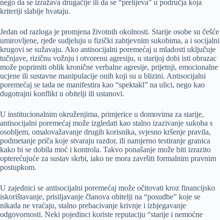
nego da se izražava drugačije ili da se “prelijeva” u područja koja
kriteriji slabije hvataju.
Jedan od razloga je promjena životnih okolnosti. Starije osobe su češće
umirovljene, rjeđe sudjeluju u fizički zahtjevnim sukobima, a i socijalni
krugovi se sužavaju. Ako antisocijalni poremećaj u mladosti uključuje
tučnjave, rizičnu vožnju i otvorenu agresiju, u starijoj dobi isti obrazac
može poprimiti oblik kronične verbalne agresije, prijetnji, emocionalne
ucjene ili sustavne manipulacije onih koji su u blizini. Antisocijalni
poremećaj se tada ne manifestira kao “spektakl” na ulici, nego kao
dugotrajni konflikt u obitelji ili ustanovi.
U institucionalnim okruženjima, primjerice u domovima za starije,
antisocijalni poremećaj može izgledati kao stalno izazivanje sukoba s
osobljem, omalovažavanje drugih korisnika, svjesno kršenje pravila,
podmetanje priča koje stvaraju razdor, ili namjerno testiranje granica
kako bi se dobila moć i kontrola. Takvo ponašanje može biti izrazito
opterećujuće za sustav skrbi, iako ne mora završiti formalnim pravnim
postupkom.
U zajednici se antisocijalni poremećaj može očitovati kroz financijsko
iskorištavanje, prisiljavanje članova obitelji na “posudbe” koje se
nikada ne vraćaju, stalno prebacivanje krivnje i izbjegavanje
odgovornosti. Neki pojedinci koriste reputaciju “starije i nemoćne