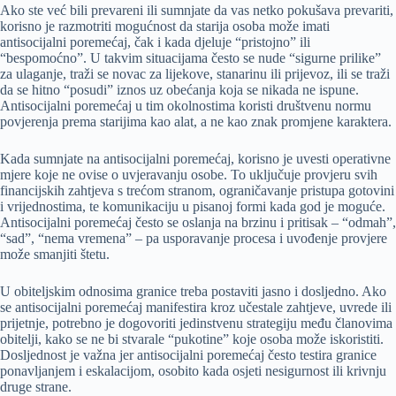
Ako ste već bili prevareni ili sumnjate da vas netko pokušava prevariti,
korisno je razmotriti mogućnost da starija osoba može imati
antisocijalni poremećaj, čak i kada djeluje “pristojno” ili
“bespomoćno”. U takvim situacijama često se nude “sigurne prilike”
za ulaganje, traži se novac za lijekove, stanarinu ili prijevoz, ili se traži
da se hitno “posudi” iznos uz obećanja koja se nikada ne ispune.
Antisocijalni poremećaj u tim okolnostima koristi društvenu normu
povjerenja prema starijima kao alat, a ne kao znak promjene karaktera.
Kada sumnjate na antisocijalni poremećaj, korisno je uvesti operativne
mjere koje ne ovise o uvjeravanju osobe. To uključuje provjeru svih
financijskih zahtjeva s trećom stranom, ograničavanje pristupa gotovini
i vrijednostima, te komunikaciju u pisanoj formi kada god je moguće.
Antisocijalni poremećaj često se oslanja na brzinu i pritisak – “odmah”,
“sad”, “nema vremena” – pa usporavanje procesa i uvođenje provjere
može smanjiti štetu.
U obiteljskim odnosima granice treba postaviti jasno i dosljedno. Ako
se antisocijalni poremećaj manifestira kroz učestale zahtjeve, uvrede ili
prijetnje, potrebno je dogovoriti jedinstvenu strategiju među članovima
obitelji, kako se ne bi stvarale “pukotine” koje osoba može iskoristiti.
Dosljednost je važna jer antisocijalni poremećaj često testira granice
ponavljanjem i eskalacijom, osobito kada osjeti nesigurnost ili krivnju
druge strane.