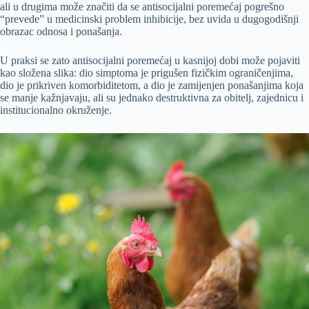
ali u drugima može značiti da se antisocijalni poremećaj pogrešno
“prevede” u medicinski problem inhibicije, bez uvida u dugogodišnji
obrazac odnosa i ponašanja.
U praksi se zato antisocijalni poremećaj u kasnijoj dobi može pojaviti
kao složena slika: dio simptoma je prigušen fizičkim ograničenjima,
dio je prikriven komorbiditetom, a dio je zamijenjen ponašanjima koja
se manje kažnjavaju, ali su jednako destruktivna za obitelj, zajednicu i
institucionalno okruženje.