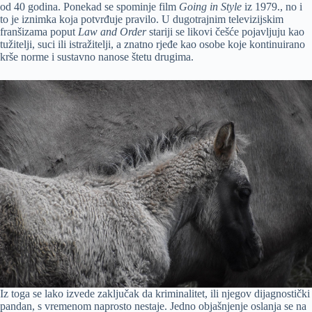
od 40 godina. Ponekad se spominje film
Going in Style
iz 1979., no i
to je iznimka koja potvrđuje pravilo. U dugotrajnim televizijskim
franšizama poput
Law and Order
stariji se likovi češće pojavljuju kao
tužitelji, suci ili istražitelji, a znatno rjeđe kao osobe koje kontinuirano
krše norme i sustavno nanose štetu drugima.
Iz toga se lako izvede zaključak da kriminalitet, ili njegov dijagnostički
pandan, s vremenom naprosto nestaje. Jedno objašnjenje oslanja se na