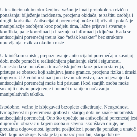
U institucionalnim okruženjima važno je imati protokole za rizična
ponašanja: bilježenje incidenata, procjenu okidača, te zaštitu osoblja i
drugih korisnika. Antisocijalni poremećaj može uključivati i pokušaje
manipulacije osobljem kroz podjelu tima, lažne prijave i stvaranje
konflikta, pa je koordinacija i razmjena informacija ključna. Kada se
antisocijalni poremećaj tretira kao “težak karakter” bez strukture
upravljanja, rizik za okolinu raste.
U kliničkom smislu, prepoznavanje antisocijalni poremećaj u kasnijoj
dobi može pomoći u realističnijem planiranju skrbi i sigurnosti.
Umjesto da se ponašanja tumače isključivo kroz prizmu starenja,
pristupa se obrascu koji zahtijeva jasne granice, procjenu rizika i timski
dogovor. U životnim situacijama izvan zdravstva, razumijevanje da
antisocijalni poremećaj može biti prisutan i kod starijih osoba može
smanjiti naivno povjerenje i pomoći u ranijem uočavanju
manipulativnih taktika.
Istodobno, važno je izbjegavati brzopleto etiketiranje. Neugodnost,
tvrdoglavost ili povremena grubost u starijoj dobi ne znače automatski
antisocijalni poremećaj. Ono što upućuje na antisocijalni poremećaj jest
dugoročni obrazac u kojem osoba sustavno iskorištava druge, ne
preuzima odgovornost, ignorira posljedice i ponavlja ponašanja unatoč
šteti koju uzrokuje. Kada je taj obrazac prisutan, starija dob ne