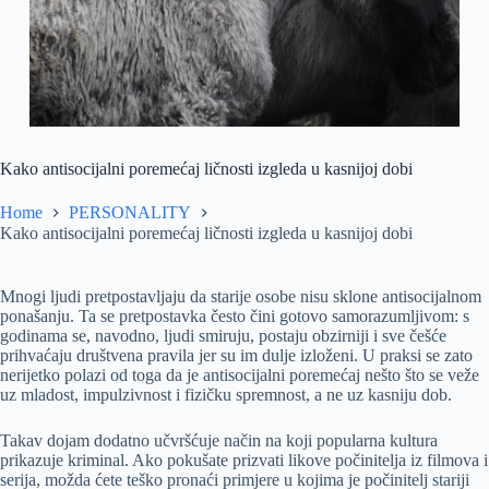
Kako antisocijalni poremećaj ličnosti izgleda u kasnijoj dobi
Home
PERSONALITY
Kako antisocijalni poremećaj ličnosti izgleda u kasnijoj dobi
Mnogi ljudi pretpostavljaju da starije osobe nisu sklone antisocijalnom
ponašanju. Ta se pretpostavka često čini gotovo samorazumljivom: s
godinama se, navodno, ljudi smiruju, postaju obzirniji i sve češće
prihvaćaju društvena pravila jer su im dulje izloženi. U praksi se zato
nerijetko polazi od toga da je antisocijalni poremećaj nešto što se veže
uz mladost, impulzivnost i fizičku spremnost, a ne uz kasniju dob.
Takav dojam dodatno učvršćuje način na koji popularna kultura
prikazuje kriminal. Ako pokušate prizvati likove počinitelja iz filmova i
serija, možda ćete teško pronaći primjere u kojima je počinitelj stariji