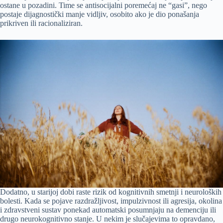
ostane u pozadini. Time se antisocijalni poremećaj ne “gasi”, nego
postaje dijagnostički manje vidljiv, osobito ako je dio ponašanja
prikriven ili racionaliziran.
Dodatno, u starijoj dobi raste rizik od kognitivnih smetnji i neuroloških
bolesti. Kada se pojave razdražljivost, impulzivnost ili agresija, okolina
i zdravstveni sustav ponekad automatski posumnjaju na demenciju ili
drugo neurokognitivno stanje. U nekim je slučajevima to opravdano,