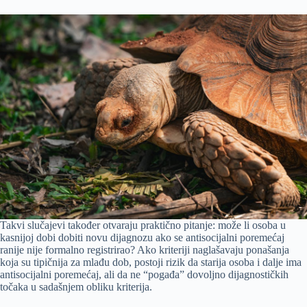
Takvi slučajevi također otvaraju praktično pitanje: može li osoba u
kasnijoj dobi dobiti novu dijagnozu ako se antisocijalni poremećaj
ranije nije formalno registrirao? Ako kriteriji naglašavaju ponašanja
koja su tipičnija za mlađu dob, postoji rizik da starija osoba i dalje ima
antisocijalni poremećaj, ali da ne “pogađa” dovoljno dijagnostičkih
točaka u sadašnjem obliku kriterija.