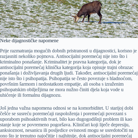
Neke dijagnostičke napomene
Prije razmatranja mogućih dobnih pristranosti u dijagnostici, korisno je
razjasniti nekoliko pojmova. Antisocijalni poremećaj nije isto što i
kriminalno ponašanje. Kriminalitet je pravna kategorija, dok je
antisocijalni poremećaj klinička kategorija koja opisuje trajni obrazac
ponašanja i doživljavanja drugih ljudi. Također, antisocijalni poremećaj
nije isto što i psihopatija. Psihopatija se često povezuje s hladnoćom,
površnim šarmom i nedostatkom empatije, ali osoba s izraženim
psihopatskim obilježjima ne mora nužno činiti djela koja vode u
uhićenje ili formalnu dijagnozu.
Još jedna važna napomena odnosi se na komorbiditet. U starijoj dobi
češće se susreću poremećaji raspoloženja i poremećaji povezani s
uporabom psihoaktivnih tvari, bilo kao dugogodišnji problem ili kao
stanje koje se povremeno pogoršava. Kliničari koji liječe depresiju,
anksioznost, nesanicu ili posljedice ovisnosti mogu se usredotočiti na
ono što je trenutno najočitije i najhitnije, dok antisocijalni poremećaj