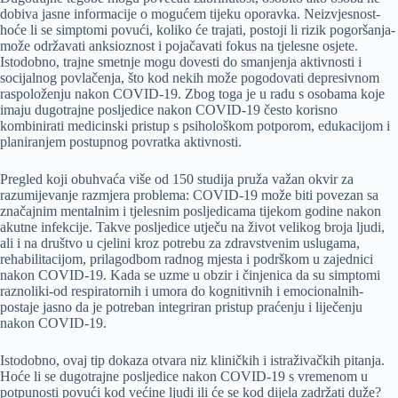
dobiva jasne informacije o mogućem tijeku oporavka. Neizvjesnost-
hoće li se simptomi povući, koliko će trajati, postoji li rizik pogoršanja-
može održavati anksioznost i pojačavati fokus na tjelesne osjete.
Istodobno, trajne smetnje mogu dovesti do smanjenja aktivnosti i
socijalnog povlačenja, što kod nekih može pogodovati depresivnom
raspoloženju nakon COVID-19. Zbog toga je u radu s osobama koje
imaju dugotrajne posljedice nakon COVID-19 često korisno
kombinirati medicinski pristup s psihološkom potporom, edukacijom i
planiranjem postupnog povratka aktivnosti.
Pregled koji obuhvaća više od 150 studija pruža važan okvir za
razumijevanje razmjera problema: COVID-19 može biti povezan sa
značajnim mentalnim i tjelesnim posljedicama tijekom godine nakon
akutne infekcije. Takve posljedice utječu na život velikog broja ljudi,
ali i na društvo u cjelini kroz potrebu za zdravstvenim uslugama,
rehabilitacijom, prilagodbom radnog mjesta i podrškom u zajednici
nakon COVID-19. Kada se uzme u obzir i činjenica da su simptomi
raznoliki-od respiratornih i umora do kognitivnih i emocionalnih-
postaje jasno da je potreban integriran pristup praćenju i liječenju
nakon COVID-19.
Istodobno, ovaj tip dokaza otvara niz kliničkih i istraživačkih pitanja.
Hoće li se dugotrajne posljedice nakon COVID-19 s vremenom u
potpunosti povući kod većine ljudi ili će se kod dijela zadržati duže?