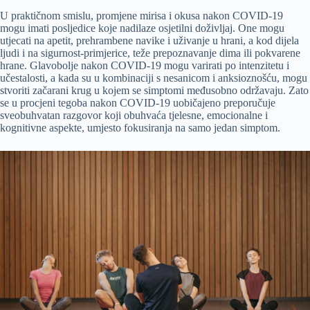
U praktičnom smislu, promjene mirisa i okusa nakon COVID-19
mogu imati posljedice koje nadilaze osjetilni doživljaj. One mogu
utjecati na apetit, prehrambene navike i uživanje u hrani, a kod dijela
ljudi i na sigurnost-primjerice, teže prepoznavanje dima ili pokvarene
hrane. Glavobolje nakon COVID-19 mogu varirati po intenzitetu i
učestalosti, a kada su u kombinaciji s nesanicom i anksioznošću, mogu
stvoriti začarani krug u kojem se simptomi međusobno održavaju. Zato
se u procjeni tegoba nakon COVID-19 uobičajeno preporučuje
sveobuhvatan razgovor koji obuhvaća tjelesne, emocionalne i
kognitivne aspekte, umjesto fokusiranja na samo jedan simptom.