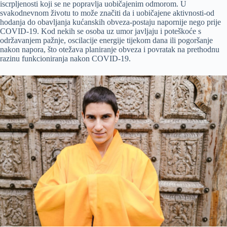
iscrpljenosti koji se ne popravlja uobičajenim odmorom. U
svakodnevnom životu to može značiti da i uobičajene aktivnosti-od
hodanja do obavljanja kućanskih obveza-postaju napornije nego prije
COVID-19. Kod nekih se osoba uz umor javljaju i poteškoće s
održavanjem pažnje, oscilacije energije tijekom dana ili pogoršanje
nakon napora, što otežava planiranje obveza i povratak na prethodnu
razinu funkcioniranja nakon COVID-19.