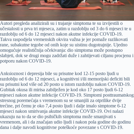
Autori pregleda analizirali su i trajanje simptoma te su izvijestili o
učestalosti u prva tri mjeseca, zatim u razdoblju od 3 do 6 mjeseci te u
razdoblju od 6 do 12 mjeseci nakon akutne infekcije COVID-19.
Takva raspodjela vremenskih okvira važna je jer pomaže razlikovati
rane, subakutne tegobe od onih koje su uistinu dugotrajnije. Ujedno
omogućuje realističnija očekivanja: dio simptoma može postupno
slabjeti, dok se drugi mogu zadržati duže i zahtijevati ciljanu procjenu i
potporu nakon COVID-19.
Anksioznost i depresija bile su prisutne kod 12-15 posto ljudi u
razdoblju od 6 do 12 mjeseci, a kognitivni i/ili memorijski deficiti bili
su prisutni kod više od 20 posto u istom razdoblju nakon COVID-19.
Gubitak okusa ili mirisa zabilježen je kod oko 17 posto ljudi 6-12
mjeseci nakon akutne infekcije COVID-19. Simptomi posttraumatskog
stresnog poremećaja s vremenom su se smanjili za otprilike dvije
trećine, pri čemu je oko 7,4 posto ljudi i dalje imalo simptome 6-12
mjeseci nakon smirivanja akutne infekcije COVID-19. Ovi nalazi
ukazuju na to da se dio psihičkih simptoma može smanjivati s
vremenom, ali i da značajan udio ljudi i nakon pola godine do godinu
dana i dalje navodi kognitivne poteškoće povezane s COVID-19.