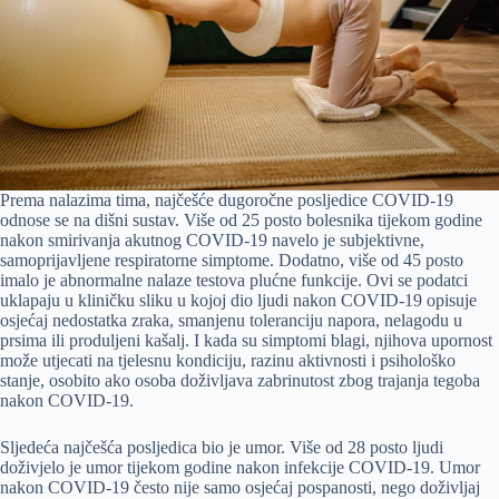
Prema nalazima tima, najčešće dugoročne posljedice COVID-19
odnose se na dišni sustav. Više od 25 posto bolesnika tijekom godine
nakon smirivanja akutnog COVID-19 navelo je subjektivne,
samoprijavljene respiratorne simptome. Dodatno, više od 45 posto
imalo je abnormalne nalaze testova plućne funkcije. Ovi se podatci
uklapaju u kliničku sliku u kojoj dio ljudi nakon COVID-19 opisuje
osjećaj nedostatka zraka, smanjenu toleranciju napora, nelagodu u
prsima ili produljeni kašalj. I kada su simptomi blagi, njihova upornost
može utjecati na tjelesnu kondiciju, razinu aktivnosti i psihološko
stanje, osobito ako osoba doživljava zabrinutost zbog trajanja tegoba
nakon COVID-19.
Sljedeća najčešća posljedica bio je umor. Više od 28 posto ljudi
doživjelo je umor tijekom godine nakon infekcije COVID-19. Umor
nakon COVID-19 često nije samo osjećaj pospanosti, nego doživljaj