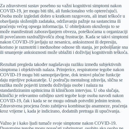
Za zdravstveni sustav posebno su važni kognitivni simptomi nakon
COVID-19, jer mogu biti tihi, ali funkcionalno vrlo opterećujući.
Osoba može izgledati dobro u kratkom razgovoru, ali imati teškoće u
obavljanju složenijih zadataka, održavanju pažnje na sastancima ili
praćenju većeg opsega informacija. U obiteljskom okruženju to se
može manifestirati zaboravljanjem obveza, poteškoćama u organizaciji
ili povećanom razdražljivošću zbog frustracije. Kada se takvi simptomi
nakon COVID-19 javljaju uz nesanicu, anksioznost ili depresiju,
korisno je razmotriti i međusobne odnose tih stanja, jer poboljšanje sna
ili smanjenje anksioznosti može ublažiti i doživljaj kognitivnih teškoća.
Rezultati pregleda također naglašavaju razliku između subjektivnih
simptoma i objektivnih nalaza. Primjerice, respiratorne tegobe nakon
COVID-19 mogu biti samoprijavljene, dok testovi plućne funkcije
daju mjerljive pokazatelje. U području mentalnog zdravlja, slična se
razlika može pojaviti između doživljaja osobe i nalaza na
standardiziranim upitnicima ili kliničkom intervjuu. U oba slučaja,
klinički je relevantno ozbiljno uzeti tegobe koje osoba navodi nakon
COVID-19, čak i kada se ne mogu odmah potvrditi jednim testom.
Zdravstvena procjena često zahtijeva kombinaciju anamneze, praćenja
kroz vrijeme i, kada je indicirano, dodatnih pretraga ili upućivanja.
Važno je i kako ljudi tumače svoje simptome nakon COVID-19.
Dugotrajne tegobe mogu povećati zabrinutost, osobito ako osoba ne