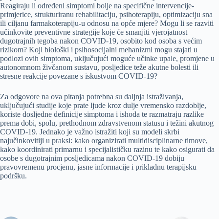
Reagiraju li određeni simptomi bolje na specifične intervencije-
primjerice, strukturiranu rehabilitaciju, psihoterapiju, optimizaciju sna
ili ciljanu farmakoterapiju-u odnosu na opće mjere? Mogu li se razviti
učinkovite preventivne strategije koje će smanjiti vjerojatnost
dugotrajnih tegoba nakon COVID-19, osobito kod osoba s većim
rizikom? Koji biološki i psihosocijalni mehanizmi mogu stajati u
podlozi ovih simptoma, uključujući moguće učinke upale, promjene u
autonomnom živčanom sustavu, posljedice teže akutne bolesti ili
stresne reakcije povezane s iskustvom COVID-19?
Za odgovore na ova pitanja potrebna su daljnja istraživanja,
uključujući studije koje prate ljude kroz dulje vremensko razdoblje,
koriste dosljedne definicije simptoma i ishoda te razmatraju razlike
prema dobi, spolu, prethodnom zdravstvenom statusu i težini akutnog
COVID-19. Jednako je važno istražiti koji su modeli skrbi
najučinkovitiji u praksi: kako organizirati multidisciplinarne timove,
kako koordinirati primarnu i specijalističku razinu te kako osigurati da
osobe s dugotrajnim posljedicama nakon COVID-19 dobiju
pravovremenu procjenu, jasne informacije i prikladnu terapijsku
podršku.