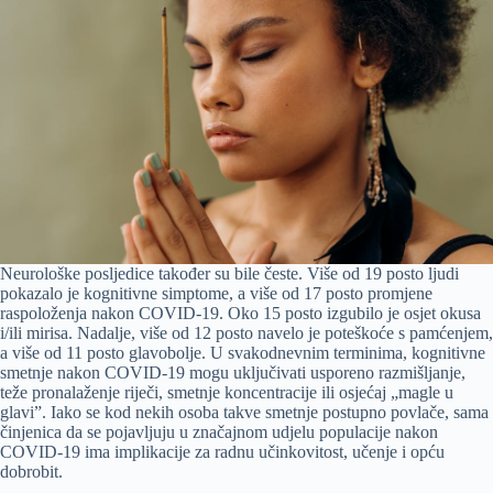
Neurološke posljedice također su bile česte. Više od 19 posto ljudi
pokazalo je kognitivne simptome, a više od 17 posto promjene
raspoloženja nakon COVID-19. Oko 15 posto izgubilo je osjet okusa
i/ili mirisa. Nadalje, više od 12 posto navelo je poteškoće s pamćenjem,
a više od 11 posto glavobolje. U svakodnevnim terminima, kognitivne
smetnje nakon COVID-19 mogu uključivati usporeno razmišljanje,
teže pronalaženje riječi, smetnje koncentracije ili osjećaj „magle u
glavi”. Iako se kod nekih osoba takve smetnje postupno povlače, sama
činjenica da se pojavljuju u značajnom udjelu populacije nakon
COVID-19 ima implikacije za radnu učinkovitost, učenje i opću
dobrobit.