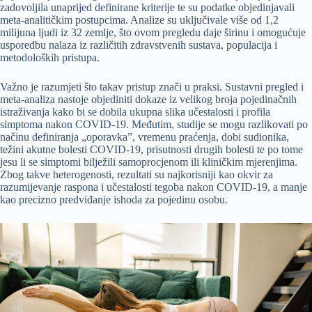
zadovoljila unaprijed definirane kriterije te su podatke objedinjavali
meta-analitičkim postupcima. Analize su uključivale više od 1,2
milijuna ljudi iz 32 zemlje, što ovom pregledu daje širinu i omogućuje
usporedbu nalaza iz različitih zdravstvenih sustava, populacija i
metodoloških pristupa.
Važno je razumjeti što takav pristup znači u praksi. Sustavni pregled i
meta-analiza nastoje objediniti dokaze iz velikog broja pojedinačnih
istraživanja kako bi se dobila ukupna slika učestalosti i profila
simptoma nakon COVID-19. Međutim, studije se mogu razlikovati po
načinu definiranja „oporavka”, vremenu praćenja, dobi sudionika,
težini akutne bolesti COVID-19, prisutnosti drugih bolesti te po tome
jesu li se simptomi bilježili samoprocjenom ili kliničkim mjerenjima.
Zbog takve heterogenosti, rezultati su najkorisniji kao okvir za
razumijevanje raspona i učestalosti tegoba nakon COVID-19, a manje
kao precizno predviđanje ishoda za pojedinu osobu.