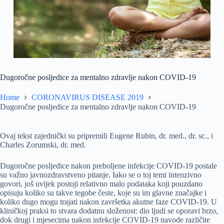
Dugoročne posljedice za mentalno zdravlje nakon COVID-19
Home
CORONAVIRUS DISEASE 2019
Dugoročne posljedice za mentalno zdravlje nakon COVID-19
Ovaj tekst zajednički su pripremili Eugene Rubin, dr. med., dr. sc., i
Charles Zorumski, dr. med.
Dugoročne posljedice nakon preboljene infekcije COVID-19 postale
su važno javnozdravstveno pitanje. Iako se o toj temi intenzivno
govori, još uvijek postoji relativno malo podataka koji pouzdano
opisuju koliko su takve tegobe česte, koje su im glavne značajke i
koliko dugo mogu trajati nakon završetka akutne faze COVID-19. U
kliničkoj praksi to stvara dodatnu složenost: dio ljudi se oporavi brzo,
dok drugi i mjesecima nakon infekcije COVID-19 navode različite