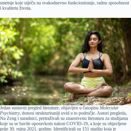
smetnje koje utječu na svakodnevno funkcioniranje, radnu sposobnost
i kvalitetu života.
Jedan sustavni pregled literature, objavljen u časopisu
Molecular
Psychiatry
, donosi strukturiraniji uvid u to područje. Autori pregleda,
Na Zeng i suradnici, pretraživali su znanstvenu literaturu za studijama
koje su se bavile oporavkom nakon COVID-19, a koje su objavljene
prije 30. rujna 2021. godine. Identificirali su 151 studiju koja je