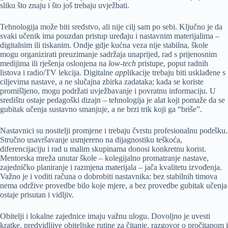
sliku što znaju i što još trebaju uvježbati.
Tehnologija može biti sredstvo, ali nije cilj sam po sebi. Ključno je da
svaki učenik ima pouzdan pristup uređaju i nastavnim materijalima –
digitalnim ili tiskanim. Ondje gdje kućna veza nije stabilna, škole
mogu organizirati preuzimanje sadržaja unaprijed, rad s prijenosnim
medijima ili rješenja oslonjena na
low-tech
pristupe, poput radnih
listova i radio/TV lekcija. Digitalne
app
likacije trebaju biti usklađene s
ciljevima nastave, a ne slučajna zbirka zadataka; kada se koriste
promišljeno, mogu podržati uvježbavanje i povratnu informaciju. U
središtu ostaje pedagoški dizajn – tehnologija je alat koji pomaže da se
gubitak učenja sustavno smanjuje, a ne brzi trik koji ga “briše”.
Nastavnici su nositelji promjene i trebaju čvrstu profesionalnu podršku.
Stručno usavršavanje usmjereno na dijagnostiku teškoća,
diferencijaciju i rad u malim skupinama donosi konkretnu korist.
Mentorska mreža unutar škole – kolegijalno promatranje nastave,
zajedničko planiranje i razmjena materijala – jača kvalitetu izvođenja.
Važno je i voditi računa o dobrobiti nastavnika: bez stabilnih timova
nema održive provedbe bilo koje mjere, a bez provedbe gubitak učenja
ostaje prisutan i vidljiv.
Obitelji i lokalne zajednice imaju važnu ulogu. Dovoljno je uvesti
kratke, predvidljive obiteljske rutine za čitanje, razgovor o pročitanom i