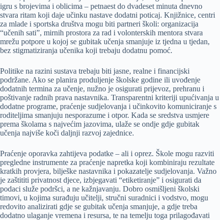
igru s brojevima i oblicima – petnaest do dvadeset minuta dnevno
stvara ritam koji daje učinku nastave dodatni poticaj. Knjižnice, centri
za mlade i sportska društva mogu biti partneri školi: organizacija
“učenih sati”, mirnih prostora za rad i volonterskih mentora stvara
mrežu potpore u kojoj se gubitak učenja smanjuje iz tjedna u tjedan,
bez stigmatiziranja učenika koji trebaju dodatnu pomoć.
Politike na razini sustava trebaju biti jasne, realne i financijski
podržane. Ako se planira produljenje školske godine ili uvođenje
dodatnih termina za učenje, nužno je osigurati prijevoz, prehranu i
poštivanje radnih prava nastavnika. Transparentni kriteriji upućivanja u
dodatne programe, praćenje sudjelovanja i učinkovito komuniciranje s
roditeljima smanjuju nesporazume i otpor. Kada se sredstva usmjere
prema školama s najvećim jazovima, ulaže se ondje gdje gubitak
učenja najviše koči daljnji razvoj zajednice.
Praćenje oporavka zahtijeva podatke – ali i oprez. Škole mogu razviti
pregledne instrumente za praćenje napretka koji kombiniraju rezultate
kratkih provjera, bilješke nastavnika i pokazatelje sudjelovanja. Važno
je zaštititi privatnost djece, izbjegavati “etiketiranje” i osigurati da
podaci služe podršci, a ne kažnjavanju. Dobro osmišljeni školski
timovi, u kojima surađuju učitelji, stručni suradnici i vodstvo, mogu
redovito analizirati gdje se gubitak učenja smanjuje, a gdje treba
dodatno ulaganje vremena i resursa, te na temelju toga prilagođavati