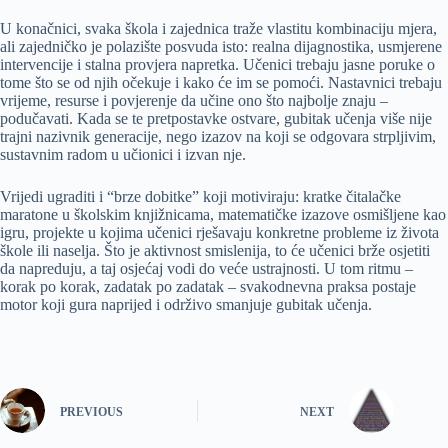
U konačnici, svaka škola i zajednica traže vlastitu kombinaciju mjera,
ali zajedničko je polazište posvuda isto: realna dijagnostika, usmjerene
intervencije i stalna provjera napretka. Učenici trebaju jasne poruke o
tome što se od njih očekuje i kako će im se pomoći. Nastavnici trebaju
vrijeme, resurse i povjerenje da učine ono što najbolje znaju –
podučavati. Kada se te pretpostavke ostvare, gubitak učenja više nije
trajni nazivnik generacije, nego izazov na koji se odgovara strpljivim,
sustavnim radom u učionici i izvan nje.
Vrijedi ugraditi i “brze dobitke” koji motiviraju: kratke čitalačke
maratone u školskim knjižnicama, matematičke izazove osmišljene kao
igru, projekte u kojima učenici rješavaju konkretne probleme iz života
škole ili naselja. Što je aktivnost smislenija, to će učenici brže osjetiti
da napreduju, a taj osjećaj vodi do veće ustrajnosti. U tom ritmu –
korak po korak, zadatak po zadatak – svakodnevna praksa postaje
motor koji gura naprijed i održivo smanjuje gubitak učenja.
PREVIOUS
NEXT