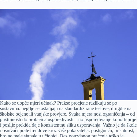
Kako se uopće mjeri učinak? Prakse procjene razlikuju se po
sustavima: negdje se oslanjaju na standardizirane testove, drugdje na
školske ocjene ili vanjske provjere. Svaka mjera nosi ograničenja – od
pristranosti do problema usporedivosti – no uspoređivanje kohorti prije
i poslije prekida daje konzistentnu sliku usporavanja. Važno je da škole
i osnivači prate trendove kroz više pokazatelja: postignuća, prisutnost,
brojne male signale u učionici. Bez pouzdanog praćenja teško je