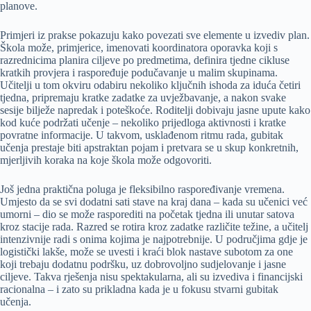
planove.
Primjeri iz prakse pokazuju kako povezati sve elemente u izvediv plan.
Škola može, primjerice, imenovati koordinatora oporavka koji s
razrednicima planira ciljeve po predmetima, definira tjedne cikluse
kratkih provjera i raspoređuje podučavanje u malim skupinama.
Učitelji u tom okviru odabiru nekoliko ključnih ishoda za iduća četiri
tjedna, pripremaju kratke zadatke za uvježbavanje, a nakon svake
sesije bilježe napredak i poteškoće. Roditelji dobivaju jasne upute kako
kod kuće podržati učenje – nekoliko prijedloga aktivnosti i kratke
povratne informacije. U takvom, usklađenom ritmu rada, gubitak
učenja prestaje biti apstraktan pojam i pretvara se u skup konkretnih,
mjerljivih koraka na koje škola može odgovoriti.
Još jedna praktična poluga je fleksibilno raspoređivanje vremena.
Umjesto da se svi dodatni sati stave na kraj dana – kada su učenici već
umorni – dio se može rasporediti na početak tjedna ili unutar satova
kroz stacije rada. Razred se rotira kroz zadatke različite težine, a učitelj
intenzivnije radi s onima kojima je najpotrebnije. U područjima gdje je
logistički lakše, može se uvesti i kraći blok nastave subotom za one
koji trebaju dodatnu podršku, uz dobrovoljno sudjelovanje i jasne
ciljeve. Takva rješenja nisu spektakularna, ali su izvediva i financijski
racionalna – i zato su prikladna kada je u fokusu stvarni gubitak
učenja.