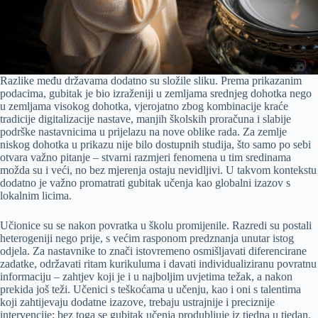
Razlike među državama dodatno su složile sliku. Prema prikazanim
podacima, gubitak je bio izraženiji u zemljama srednjeg dohotka nego
u zemljama visokog dohotka, vjerojatno zbog kombinacije kraće
tradicije digitalizacije nastave, manjih školskih proračuna i slabije
podrške nastavnicima u prijelazu na nove oblike rada. Za zemlje
niskog dohotka u prikazu nije bilo dostupnih studija, što samo po sebi
otvara važno pitanje – stvarni razmjeri fenomena u tim sredinama
možda su i veći, no bez mjerenja ostaju nevidljivi. U takvom kontekstu
dodatno je važno promatrati gubitak učenja kao globalni izazov s
lokalnim licima.
Učionice su se nakon povratka u školu promijenile. Razredi su postali
heterogeniji nego prije, s većim rasponom predznanja unutar istog
odjela. Za nastavnike to znači istovremeno osmišljavati diferencirane
zadatke, održavati ritam kurikuluma i davati individualiziranu povratnu
informaciju – zahtjev koji je i u najboljim uvjetima težak, a nakon
prekida još teži. Učenici s teškoćama u učenju, kao i oni s talentima
koji zahtijevaju dodatne izazove, trebaju ustrajnije i preciznije
intervencije; bez toga se gubitak učenja produbljuje iz tjedna u tjedan.