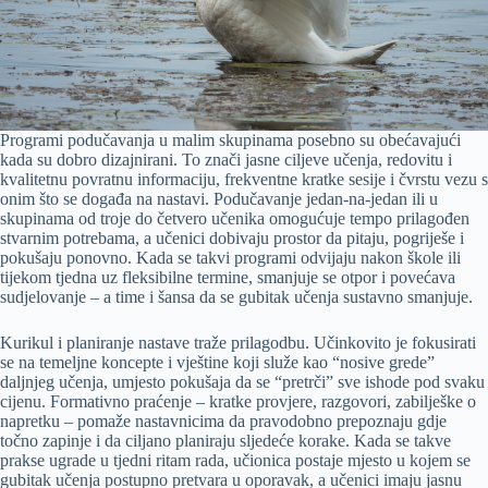
Programi podučavanja u malim skupinama posebno su obećavajući
kada su dobro dizajnirani. To znači jasne ciljeve učenja, redovitu i
kvalitetnu povratnu informaciju, frekventne kratke sesije i čvrstu vezu s
onim što se događa na nastavi. Podučavanje jedan-na-jedan ili u
skupinama od troje do četvero učenika omogućuje tempo prilagođen
stvarnim potrebama, a učenici dobivaju prostor da pitaju, pogriješe i
pokušaju ponovno. Kada se takvi programi odvijaju nakon škole ili
tijekom tjedna uz fleksibilne termine, smanjuje se otpor i povećava
sudjelovanje – a time i šansa da se gubitak učenja sustavno smanjuje.
Kurikul i planiranje nastave traže prilagodbu. Učinkovito je fokusirati
se na temeljne koncepte i vještine koji služe kao “nosive grede”
daljnjeg učenja, umjesto pokušaja da se “pretrči” sve ishode pod svaku
cijenu. Formativno praćenje – kratke provjere, razgovori, zabilješke o
napretku – pomaže nastavnicima da pravodobno prepoznaju gdje
točno zapinje i da ciljano planiraju sljedeće korake. Kada se takve
prakse ugrade u tjedni ritam rada, učionica postaje mjesto u kojem se
gubitak učenja postupno pretvara u oporavak, a učenici imaju jasnu