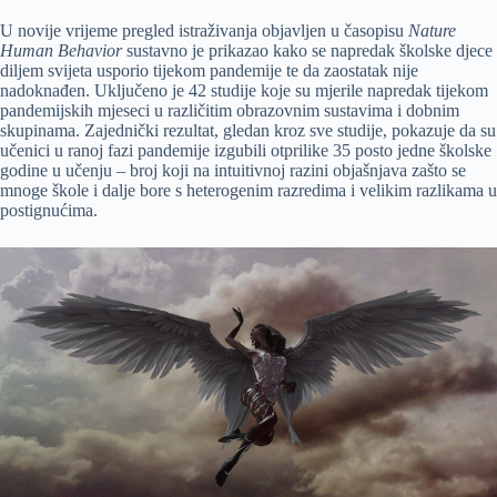
U novije vrijeme pregled istraživanja objavljen u časopisu
Nature
Human Behavior
sustavno je prikazao kako se napredak školske djece
diljem svijeta usporio tijekom pandemije te da zaostatak nije
nadoknađen. Uključeno je 42 studije koje su mjerile napredak tijekom
pandemijskih mjeseci u različitim obrazovnim sustavima i dobnim
skupinama. Zajednički rezultat, gledan kroz sve studije, pokazuje da su
učenici u ranoj fazi pandemije izgubili otprilike 35 posto jedne školske
godine u učenju – broj koji na intuitivnoj razini objašnjava zašto se
mnoge škole i dalje bore s heterogenim razredima i velikim razlikama u
postignućima.