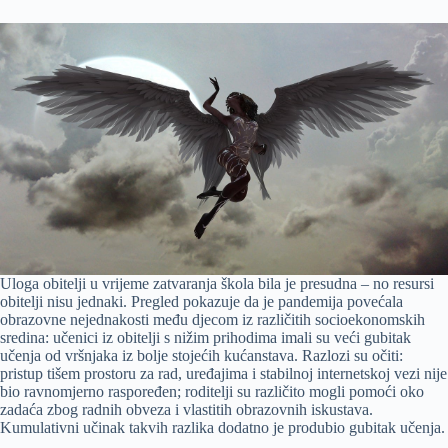
Uloga obitelji u vrijeme zatvaranja škola bila je presudna – no resursi
obitelji nisu jednaki. Pregled pokazuje da je pandemija povećala
obrazovne nejednakosti među djecom iz različitih socioekonomskih
sredina: učenici iz obitelji s nižim prihodima imali su veći gubitak
učenja od vršnjaka iz bolje stojećih kućanstava. Razlozi su očiti:
pristup tišem prostoru za rad, uređajima i stabilnoj internetskoj vezi nije
bio ravnomjerno raspoređen; roditelji su različito mogli pomoći oko
zadaća zbog radnih obveza i vlastitih obrazovnih iskustava.
Kumulativni učinak takvih razlika dodatno je produbio gubitak učenja.