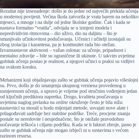
Rezultat nije iznenađenje: došlo je do jedne od najvećih prekida učenja
u modernoj povijesti. Većina škola zatvorila je vrata barem na nekoliko
mjeseci, a mnoge i na dulje od jedne školske godine. Čak i kada se
nastava formalno “vratila”, odvijala se u izmjeni modela i
nepredvidivim ritmovima – dio uživo, dio na daljinu – što je
smanjivalo učinkovitost podučavanja. Učenici i učitelji izostajali su
zbog izolacija i karantena, pa je kontinuitet rada bio otežan.
Izvannastavne aktivnosti – važan oslonac za učenje, pripadnost i
mentalno zdravlje – bile su ograničene ili ukinute. U takvim uvjetima
gubitak učenja postao je realnost, a njegovi učinci u praksi su vidljivi
na svakom koraku.
Mehanizmi koji objašnjavaju zašto se gubitak učenja pojavio višeslojni
su. Prvo, došlo je do smanjenja ukupnog vremena provedenog u
usmjerenom učenju, a upravo je vrijeme pod stručnim vođenjem jedan
od ključnih prediktora napretka. Drugo, kvaliteta poučavanja u
uvjetima naglog prelaska na
online
okruženje često je bila niža:
nastavnici su morali u hodu mijenjati metode, usvajati nove alate i
prilagođavati sadržaje bez stabilne podrške. Treće, procjene znanja
postale su neredovite i neujednačene, što je otežalo pravodobno
uočavanje teškoća i ciljanu podršku. Kada se ti faktori zbroje, jasno je
zašto se gubitak učenja nije mogao izbjeći ni u sustavima s većom
razinom resursa.