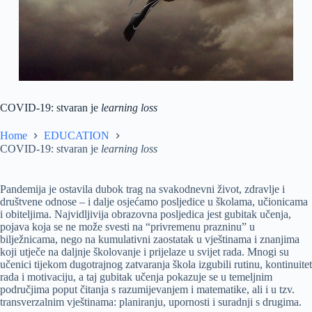
COVID-19: stvaran je
learning loss
Home
EDUCATION
COVID-19: stvaran je
learning loss
Pandemija je ostavila dubok trag na svakodnevni život, zdravlje i
društvene odnose – i dalje osjećamo posljedice u školama, učionicama
i obiteljima. Najvidljivija obrazovna posljedica jest gubitak učenja,
pojava koja se ne može svesti na “privremenu prazninu” u
bilježnicama, nego na kumulativni zaostatak u vještinama i znanjima
koji utječe na daljnje školovanje i prijelaze u svijet rada. Mnogi su
učenici tijekom dugotrajnog zatvaranja škola izgubili rutinu, kontinuitet
rada i motivaciju, a taj gubitak učenja pokazuje se u temeljnim
područjima poput čitanja s razumijevanjem i matematike, ali i u tzv.
transverzalnim vještinama: planiranju, upornosti i suradnji s drugima.