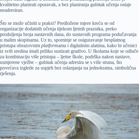
kvalitetno planirati oporavak, a bez planiranja gubitak učenja ostaje
neadresiran.
Što se može učiniti u praksi? Predložene mjere kreću se od
organizacije dodatnih učenja tijekom ljetnih praznika, preko
produljenja broja nastavnih dana, do sustavnih programa podučavanja
u malim skupinama. Uz to, spominje se osiguravanje besplatnog
pristupa obrazovnim
platform
ama i digitalnim alatima, kako bi učenici
iz svih sredina imali priliku sustizati gradivo. U školama koje se odluče
za kombinaciju više pristupa – ljetne škole, podrška nakon nastave,
usmjerene vježbe – gubitak učenja adresira se s više strana, što
povećava izglede za uspjeh bez oslanjanja na jednokratna, simbolična
rješenja.