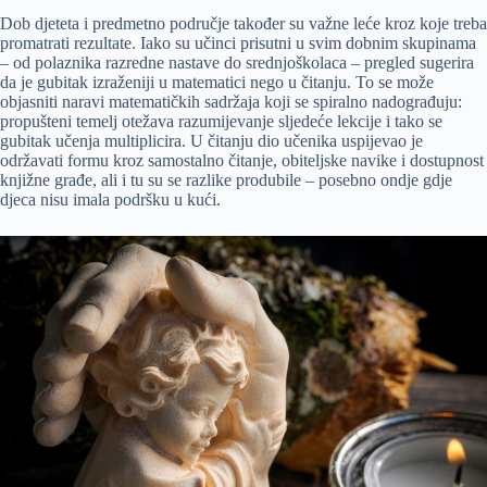
Dob djeteta i predmetno područje također su važne leće kroz koje treba
promatrati rezultate. Iako su učinci prisutni u svim dobnim skupinama
– od polaznika razredne nastave do srednjoškolaca – pregled sugerira
da je gubitak izraženiji u matematici nego u čitanju. To se može
objasniti naravi matematičkih sadržaja koji se spiralno nadograđuju:
propušteni temelj otežava razumijevanje sljedeće lekcije i tako se
gubitak učenja multiplicira. U čitanju dio učenika uspijevao je
održavati formu kroz samostalno čitanje, obiteljske navike i dostupnost
knjižne građe, ali i tu su se razlike produbile – posebno ondje gdje
djeca nisu imala podršku u kući.