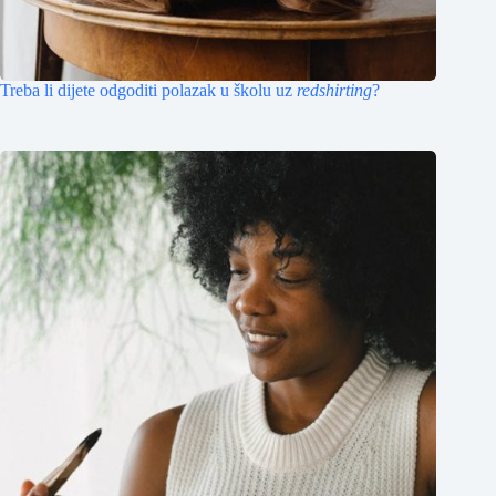
Treba li dijete odgoditi polazak u školu uz
redshirting
?