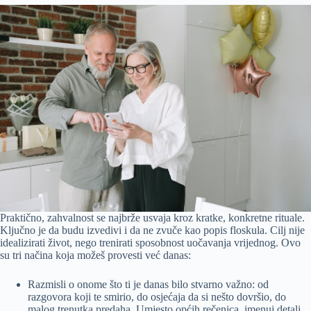
Praktično, zahvalnost se najbrže usvaja kroz kratke, konkretne rituale.
Ključno je da budu izvedivi i da ne zvuče kao popis floskula. Cilj nije
idealizirati život, nego trenirati sposobnost uočavanja vrijednog. Ovo
su tri načina koja možeš provesti već danas:
Razmisli o onome što ti je danas bilo stvarno važno: od
razgovora koji te smirio, do osjećaja da si nešto dovršio, do
malog trenutka predaha. Umjesto općih rečenica, imenuj detalj.