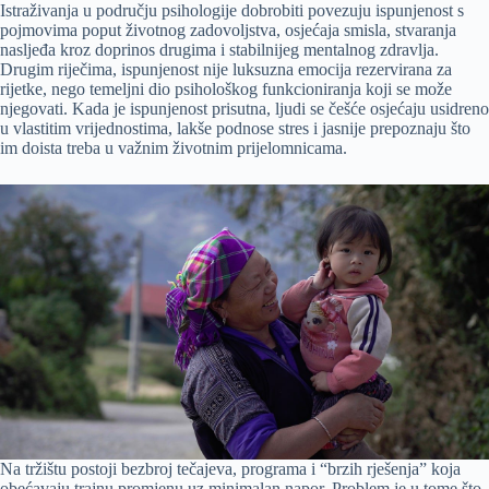
Istraživanja u području psihologije dobrobiti povezuju ispunjenost s
pojmovima poput životnog zadovoljstva, osjećaja smisla, stvaranja
nasljeđa kroz doprinos drugima i stabilnijeg mentalnog zdravlja.
Drugim riječima, ispunjenost nije luksuzna emocija rezervirana za
rijetke, nego temeljni dio psihološkog funkcioniranja koji se može
njegovati. Kada je ispunjenost prisutna, ljudi se češće osjećaju usidreno
u vlastitim vrijednostima, lakše podnose stres i jasnije prepoznaju što
im doista treba u važnim životnim prijelomnicama.
Na tržištu postoji bezbroj tečajeva, programa i “brzih rješenja” koja
obećavaju trajnu promjenu uz minimalan napor. Problem je u tome što