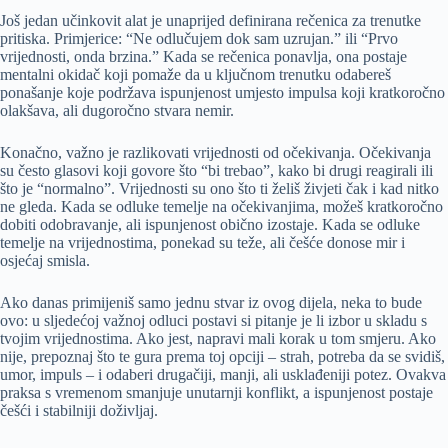
Još jedan učinkovit alat je unaprijed definirana rečenica za trenutke
pritiska. Primjerice: “Ne odlučujem dok sam uzrujan.” ili “Prvo
vrijednosti, onda brzina.” Kada se rečenica ponavlja, ona postaje
mentalni okidač koji pomaže da u ključnom trenutku odabereš
ponašanje koje podržava ispunjenost umjesto impulsa koji kratkoročno
olakšava, ali dugoročno stvara nemir.
Konačno, važno je razlikovati vrijednosti od očekivanja. Očekivanja
su često glasovi koji govore što “bi trebao”, kako bi drugi reagirali ili
što je “normalno”. Vrijednosti su ono što ti želiš živjeti čak i kad nitko
ne gleda. Kada se odluke temelje na očekivanjima, možeš kratkoročno
dobiti odobravanje, ali ispunjenost obično izostaje. Kada se odluke
temelje na vrijednostima, ponekad su teže, ali češće donose mir i
osjećaj smisla.
Ako danas primijeniš samo jednu stvar iz ovog dijela, neka to bude
ovo: u sljedećoj važnoj odluci postavi si pitanje je li izbor u skladu s
tvojim vrijednostima. Ako jest, napravi mali korak u tom smjeru. Ako
nije, prepoznaj što te gura prema toj opciji – strah, potreba da se svidiš,
umor, impuls – i odaberi drugačiji, manji, ali usklađeniji potez. Ovakva
praksa s vremenom smanjuje unutarnji konflikt, a ispunjenost postaje
češći i stabilniji doživljaj.