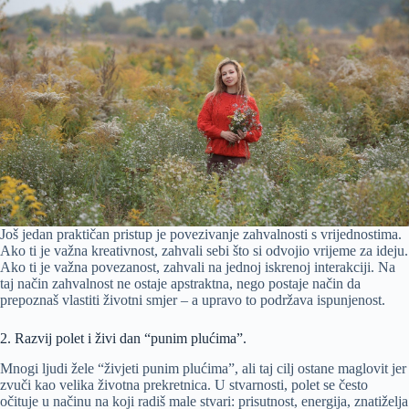
Još jedan praktičan pristup je povezivanje zahvalnosti s vrijednostima.
Ako ti je važna kreativnost, zahvali sebi što si odvojio vrijeme za ideju.
Ako ti je važna povezanost, zahvali na jednoj iskrenoj interakciji. Na
taj način zahvalnost ne ostaje apstraktna, nego postaje način da
prepoznaš vlastiti životni smjer – a upravo to podržava ispunjenost.
2. Razvij polet i živi dan “punim plućima”.
Mnogi ljudi žele “živjeti punim plućima”, ali taj cilj ostane maglovit jer
zvuči kao velika životna prekretnica. U stvarnosti, polet se često
očituje u načinu na koji radiš male stvari: prisutnost, energija, znatiželja