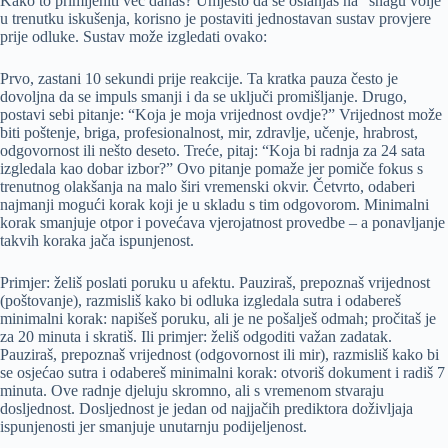
Kako to primijeniti već danas? Umjesto da se oslanjaš na “snagu volje”
u trenutku iskušenja, korisno je postaviti jednostavan sustav provjere
prije odluke. Sustav može izgledati ovako:
Prvo, zastani 10 sekundi prije reakcije. Ta kratka pauza često je
dovoljna da se impuls smanji i da se uključi promišljanje. Drugo,
postavi sebi pitanje: “Koja je moja vrijednost ovdje?” Vrijednost može
biti poštenje, briga, profesionalnost, mir, zdravlje, učenje, hrabrost,
odgovornost ili nešto deseto. Treće, pitaj: “Koja bi radnja za 24 sata
izgledala kao dobar izbor?” Ovo pitanje pomaže jer pomiče fokus s
trenutnog olakšanja na malo širi vremenski okvir. Četvrto, odaberi
najmanji mogući korak koji je u skladu s tim odgovorom. Minimalni
korak smanjuje otpor i povećava vjerojatnost provedbe – a ponavljanje
takvih koraka jača ispunjenost.
Primjer: želiš poslati poruku u afektu. Pauziraš, prepoznaš vrijednost
(poštovanje), razmisliš kako bi odluka izgledala sutra i odabereš
minimalni korak: napišeš poruku, ali je ne pošalješ odmah; pročitaš je
za 20 minuta i skratiš. Ili primjer: želiš odgoditi važan zadatak.
Pauziraš, prepoznaš vrijednost (odgovornost ili mir), razmisliš kako bi
se osjećao sutra i odabereš minimalni korak: otvoriš dokument i radiš 7
minuta. Ove radnje djeluju skromno, ali s vremenom stvaraju
dosljednost. Dosljednost je jedan od najjačih prediktora doživljaja
ispunjenosti jer smanjuje unutarnju podijeljenost.