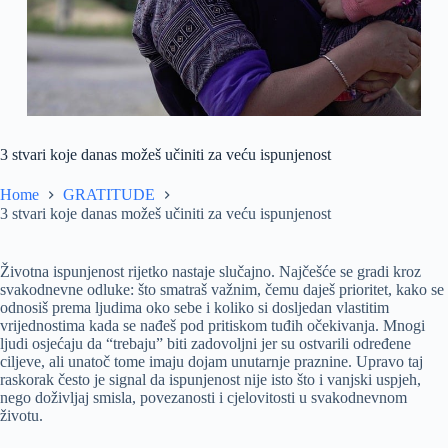
3 stvari koje danas možeš učiniti za veću ispunjenost
Home
GRATITUDE
3 stvari koje danas možeš učiniti za veću ispunjenost
Životna ispunjenost rijetko nastaje slučajno. Najčešće se gradi kroz
svakodnevne odluke: što smatraš važnim, čemu daješ prioritet, kako se
odnosiš prema ljudima oko sebe i koliko si dosljedan vlastitim
vrijednostima kada se nađeš pod pritiskom tuđih očekivanja. Mnogi
ljudi osjećaju da “trebaju” biti zadovoljni jer su ostvarili određene
ciljeve, ali unatoč tome imaju dojam unutarnje praznine. Upravo taj
raskorak često je signal da ispunjenost nije isto što i vanjski uspjeh,
nego doživljaj smisla, povezanosti i cjelovitosti u svakodnevnom
životu.