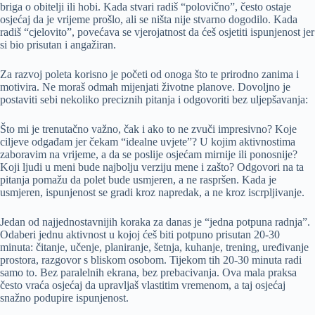
briga o obitelji ili hobi. Kada stvari radiš “polovično”, često ostaje
osjećaj da je vrijeme prošlo, ali se ništa nije stvarno dogodilo. Kada
radiš “cjelovito”, povećava se vjerojatnost da ćeš osjetiti ispunjenost jer
si bio prisutan i angažiran.
Za razvoj poleta korisno je početi od onoga što te prirodno zanima i
motivira. Ne moraš odmah mijenjati životne planove. Dovoljno je
postaviti sebi nekoliko preciznih pitanja i odgovoriti bez uljepšavanja:
Što mi je trenutačno važno, čak i ako to ne zvuči impresivno? Koje
ciljeve odgađam jer čekam “idealne uvjete”? U kojim aktivnostima
zaboravim na vrijeme, a da se poslije osjećam mirnije ili ponosnije?
Koji ljudi u meni bude najbolju verziju mene i zašto? Odgovori na ta
pitanja pomažu da polet bude usmjeren, a ne raspršen. Kada je
usmjeren, ispunjenost se gradi kroz napredak, a ne kroz iscrpljivanje.
Jedan od najjednostavnijih koraka za danas je “jedna potpuna radnja”.
Odaberi jednu aktivnost u kojoj ćeš biti potpuno prisutan 20-30
minuta: čitanje, učenje, planiranje, šetnja, kuhanje, trening, uređivanje
prostora, razgovor s bliskom osobom. Tijekom tih 20-30 minuta radi
samo to. Bez paralelnih ekrana, bez prebacivanja. Ova mala praksa
često vraća osjećaj da upravljaš vlastitim vremenom, a taj osjećaj
snažno podupire ispunjenost.