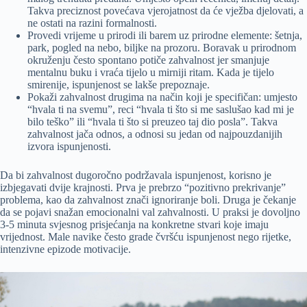
Takva preciznost povećava vjerojatnost da će vježba djelovati, a
ne ostati na razini formalnosti.
Provedi vrijeme u prirodi ili barem uz prirodne elemente: šetnja,
park, pogled na nebo, biljke na prozoru. Boravak u prirodnom
okruženju često spontano potiče zahvalnost jer smanjuje
mentalnu buku i vraća tijelo u mirniji ritam. Kada je tijelo
smirenije, ispunjenost se lakše prepoznaje.
Pokaži zahvalnost drugima na način koji je specifičan: umjesto
“hvala ti na svemu”, reci “hvala ti što si me saslušao kad mi je
bilo teško” ili “hvala ti što si preuzeo taj dio posla”. Takva
zahvalnost jača odnos, a odnosi su jedan od najpouzdanijih
izvora ispunjenosti.
Da bi zahvalnost dugoročno podržavala ispunjenost, korisno je
izbjegavati dvije krajnosti. Prva je prebrzo “pozitivno prekrivanje”
problema, kao da zahvalnost znači ignoriranje boli. Druga je čekanje
da se pojavi snažan emocionalni val zahvalnosti. U praksi je dovoljno
3-5 minuta svjesnog prisjećanja na konkretne stvari koje imaju
vrijednost. Male navike često grade čvršću ispunjenost nego rijetke,
intenzivne epizode motivacije.