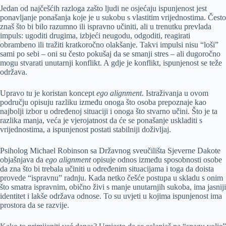
Jedan od najčešćih razloga zašto ljudi ne osjećaju ispunjenost jest
ponavljanje ponašanja koje je u sukobu s vlastitim vrijednostima. Često
znaš što bi bilo razumno ili ispravno učiniti, ali u trenutku prevlada
impuls: ugoditi drugima, izbjeći neugodu, odgoditi, reagirati
obrambeno ili tražiti kratkoročno olakšanje. Takvi impulsi nisu “loši”
sami po sebi – oni su često pokušaj da se smanji stres – ali dugoročno
mogu stvarati unutarnji konflikt. A gdje je konflikt, ispunjenost se teže
održava.
Upravo tu je koristan koncept
ego alignment
. Istraživanja u ovom
području opisuju razliku između onoga što osoba prepoznaje kao
najbolji izbor u određenoj situaciji i onoga što stvarno učini. Što je ta
razlika manja, veća je vjerojatnost da će se ponašanje uskladiti s
vrijednostima, a ispunjenost postati stabilniji doživljaj.
Psiholog Michael Robinson sa Državnog sveučilišta Sjeverne Dakote
objašnjava da
ego alignment
opisuje odnos između sposobnosti osobe
da zna što bi trebala učiniti u određenim situacijama i toga da doista
provede “ispravnu” radnju. Kada netko češće postupa u skladu s onim
što smatra ispravnim, obično živi s manje unutarnjih sukoba, ima jasniji
identitet i lakše održava odnose. To su uvjeti u kojima ispunjenost ima
prostora da se razvije.