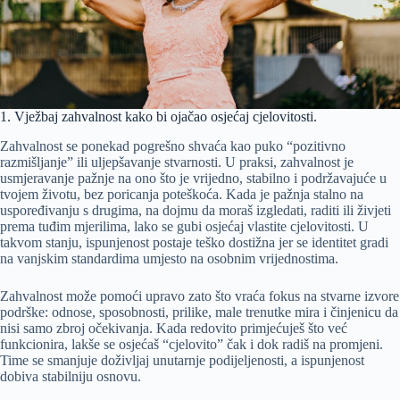
1. Vježbaj zahvalnost kako bi ojačao osjećaj cjelovitosti.
Zahvalnost se ponekad pogrešno shvaća kao puko “pozitivno
razmišljanje” ili uljepšavanje stvarnosti. U praksi, zahvalnost je
usmjeravanje pažnje na ono što je vrijedno, stabilno i podržavajuće u
tvojem životu, bez poricanja poteškoća. Kada je pažnja stalno na
uspoređivanju s drugima, na dojmu da moraš izgledati, raditi ili živjeti
prema tuđim mjerilima, lako se gubi osjećaj vlastite cjelovitosti. U
takvom stanju, ispunjenost postaje teško dostižna jer se identitet gradi
na vanjskim standardima umjesto na osobnim vrijednostima.
Zahvalnost može pomoći upravo zato što vraća fokus na stvarne izvore
podrške: odnose, sposobnosti, prilike, male trenutke mira i činjenicu da
nisi samo zbroj očekivanja. Kada redovito primjećuješ što već
funkcionira, lakše se osjećaš “cjelovito” čak i dok radiš na promjeni.
Time se smanjuje doživljaj unutarnje podijeljenosti, a ispunjenost
dobiva stabilniju osnovu.