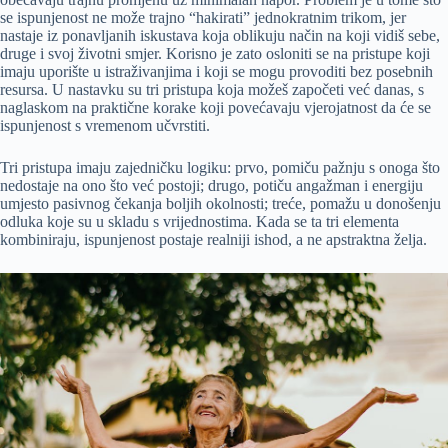
se ispunjenost ne može trajno “hakirati” jednokratnim trikom, jer
nastaje iz ponavljanih iskustava koja oblikuju način na koji vidiš sebe,
druge i svoj životni smjer. Korisno je zato osloniti se na pristupe koji
imaju uporište u istraživanjima i koji se mogu provoditi bez posebnih
resursa. U nastavku su tri pristupa koja možeš započeti već danas, s
naglaskom na praktične korake koji povećavaju vjerojatnost da će se
ispunjenost s vremenom učvrstiti.
Tri pristupa imaju zajedničku logiku: prvo, pomiču pažnju s onoga što
nedostaje na ono što već postoji; drugo, potiču angažman i energiju
umjesto pasivnog čekanja boljih okolnosti; treće, pomažu u donošenju
odluka koje su u skladu s vrijednostima. Kada se ta tri elementa
kombiniraju, ispunjenost postaje realniji ishod, a ne apstraktna želja.