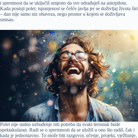
i spremnost da se uključiš umjesto da sve odrađuješ na autopilotu.
Kada postoji polet, ispunjenost se češće javlja jer se doživljaj života širi
– dan nije samo niz obaveza, nego prostor u kojem se doživljava
smisao.
Polet nije stalno uzbuđenje niti potreba da svaki trenutak bude
spektakularan. Radi se o spremnosti da se uložiš u ono što radiš, čak i
kada je jednostavno. To može biti razgovor, učenje, projekt, vježbanje,