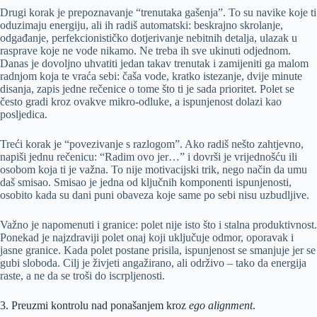
Drugi korak je prepoznavanje “trenutaka gašenja”. To su navike koje ti
oduzimaju energiju, ali ih radiš automatski: beskrajno skrolanje,
odgađanje, perfekcionističko dotjerivanje nebitnih detalja, ulazak u
rasprave koje ne vode nikamo. Ne treba ih sve ukinuti odjednom.
Danas je dovoljno uhvatiti jedan takav trenutak i zamijeniti ga malom
radnjom koja te vraća sebi: čaša vode, kratko istezanje, dvije minute
disanja, zapis jedne rečenice o tome što ti je sada prioritet. Polet se
često gradi kroz ovakve mikro-odluke, a ispunjenost dolazi kao
posljedica.
Treći korak je “povezivanje s razlogom”. Ako radiš nešto zahtjevno,
napiši jednu rečenicu: “Radim ovo jer…” i dovrši je vrijednošću ili
osobom koja ti je važna. To nije motivacijski trik, nego način da umu
daš smisao. Smisao je jedna od ključnih komponenti ispunjenosti,
osobito kada su dani puni obaveza koje same po sebi nisu uzbudljive.
Važno je napomenuti i granice: polet nije isto što i stalna produktivnost.
Ponekad je najzdraviji polet onaj koji uključuje odmor, oporavak i
jasne granice. Kada polet postane prisila, ispunjenost se smanjuje jer se
gubi sloboda. Cilj je živjeti angažirano, ali održivo – tako da energija
raste, a ne da se troši do iscrpljenosti.
3. Preuzmi kontrolu nad ponašanjem kroz
ego alignment
.