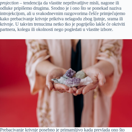
projection
– tendencija da vlastite neprihvatljive misli, nagone ili
odluke pripišemo drugima. Srodno je i ono što se ponekad naziva
introjekcijom, ali u svakodnevnim razgovorima češće primjećujemo
kako prebacivanje krivnje prikriva nelagodu zbog ljutnje, srama ili
krivnje. U takvim trenucima netko tko je pogriješio lakše će okriviti
partnera, kolegu ili okolnosti nego pogledati u vlastite izbore.
Prebacivanje krivnje posebno je primamljivo kada prevlada ono što