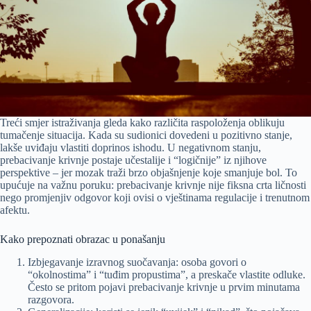
Treći smjer istraživanja gleda kako različita raspoloženja oblikuju
tumačenje situacija. Kada su sudionici dovedeni u pozitivno stanje,
lakše uviđaju vlastiti doprinos ishodu. U negativnom stanju,
prebacivanje krivnje postaje učestalije i “logičnije” iz njihove
perspektive – jer mozak traži brzo objašnjenje koje smanjuje bol. To
upućuje na važnu poruku: prebacivanje krivnje nije fiksna crta ličnosti
nego promjenjiv odgovor koji ovisi o vještinama regulacije i trenutnom
afektu.
Kako prepoznati obrazac u ponašanju
Izbjegavanje izravnog suočavanja: osoba govori o
“okolnostima” i “tuđim propustima”, a preskače vlastite odluke.
Često se pritom pojavi prebacivanje krivnje u prvim minutama
razgovora.