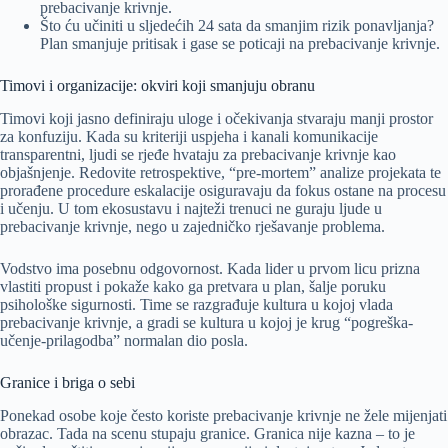
prebacivanje krivnje.
Što ću učiniti u sljedećih 24 sata da smanjim rizik ponavljanja?
Plan smanjuje pritisak i gase se poticaji na prebacivanje krivnje.
Timovi i organizacije: okviri koji smanjuju obranu
Timovi koji jasno definiraju uloge i očekivanja stvaraju manji prostor
za konfuziju. Kada su kriteriji uspjeha i kanali komunikacije
transparentni, ljudi se rjeđe hvataju za prebacivanje krivnje kao
objašnjenje. Redovite retrospektive, “pre-mortem” analize projekata te
prorađene procedure eskalacije osiguravaju da fokus ostane na procesu
i učenju. U tom ekosustavu i najteži trenuci ne guraju ljude u
prebacivanje krivnje, nego u zajedničko rješavanje problema.
Vodstvo ima posebnu odgovornost. Kada lider u prvom licu prizna
vlastiti propust i pokaže kako ga pretvara u plan, šalje poruku
psihološke sigurnosti. Time se razgrađuje kultura u kojoj vlada
prebacivanje krivnje, a gradi se kultura u kojoj je krug “pogreška-
učenje-prilagodba” normalan dio posla.
Granice i briga o sebi
Ponekad osobe koje često koriste prebacivanje krivnje ne žele mijenjati
obrazac. Tada na scenu stupaju granice. Granica nije kazna – to je