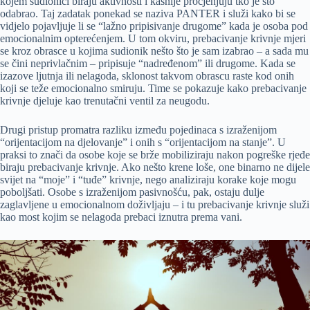
kojem sudionici biraju aktivnosti i kasnije procjenjuju tko je što
odabrao. Taj zadatak ponekad se naziva PANTER i služi kako bi se
vidjelo pojavljuje li se “lažno pripisivanje drugome” kada je osoba pod
emocionalnim opterećenjem. U tom okviru, prebacivanje krivnje mjeri
se kroz obrasce u kojima sudionik nešto što je sam izabrao – a sada mu
se čini neprivlačnim – pripisuje “nadređenom” ili drugome. Kada se
izazove ljutnja ili nelagoda, sklonost takvom obrascu raste kod onih
koji se teže emocionalno smiruju. Time se pokazuje kako prebacivanje
krivnje djeluje kao trenutačni ventil za neugodu.
Drugi pristup promatra razliku između pojedinaca s izraženijom
“orijentacijom na djelovanje” i onih s “orijentacijom na stanje”. U
praksi to znači da osobe koje se brže mobiliziraju nakon pogreške rjeđe
biraju prebacivanje krivnje. Ako nešto krene loše, one binarno ne dijele
svijet na “moje” i “tuđe” krivnje, nego analiziraju korake koje mogu
poboljšati. Osobe s izraženijom pasivnošću, pak, ostaju dulje
zaglavljene u emocionalnom doživljaju – i tu prebacivanje krivnje služi
kao most kojim se nelagoda prebaci iznutra prema vani.