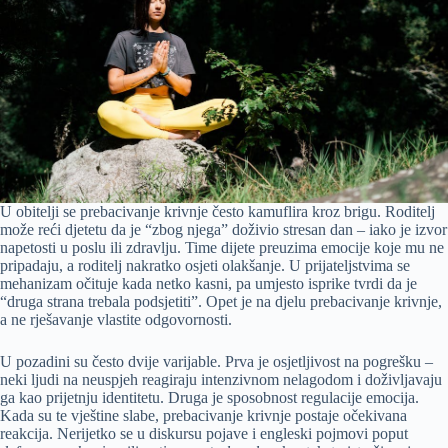
U obitelji se prebacivanje krivnje često kamuflira kroz brigu. Roditelj
može reći djetetu da je “zbog njega” doživio stresan dan – iako je izvor
napetosti u poslu ili zdravlju. Time dijete preuzima emocije koje mu ne
pripadaju, a roditelj nakratko osjeti olakšanje. U prijateljstvima se
mehanizam očituje kada netko kasni, pa umjesto isprike tvrdi da je
“druga strana trebala podsjetiti”. Opet je na djelu prebacivanje krivnje,
a ne rješavanje vlastite odgovornosti.
U pozadini su često dvije varijable. Prva je osjetljivost na pogrešku –
neki ljudi na neuspjeh reagiraju intenzivnom nelagodom i doživljavaju
ga kao prijetnju identitetu. Druga je sposobnost regulacije emocija.
Kada su te vještine slabe, prebacivanje krivnje postaje očekivana
reakcija. Nerijetko se u diskursu pojave i engleski pojmovi poput