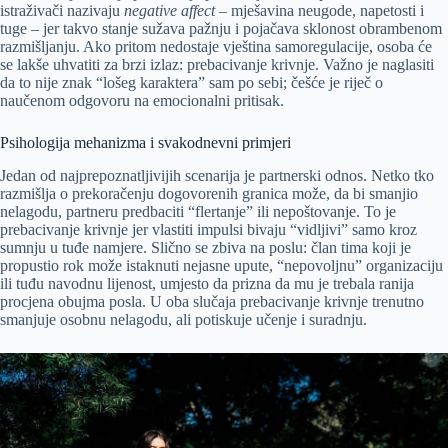
istraživači nazivaju
negative affect
– mješavina neugode, napetosti i
tuge – jer takvo stanje sužava pažnju i pojačava sklonost obrambenom
razmišljanju. Ako pritom nedostaje vještina samoregulacije, osoba će
se lakše uhvatiti za brzi izlaz: prebacivanje krivnje. Važno je naglasiti
da to nije znak “lošeg karaktera” sam po sebi; češće je riječ o
naučenom odgovoru na emocionalni pritisak.
Psihologija mehanizma i svakodnevni primjeri
Jedan od najprepoznatljivijih scenarija je partnerski odnos. Netko tko
razmišlja o prekoračenju dogovorenih granica može, da bi smanjio
nelagodu, partneru predbaciti “flertanje” ili nepoštovanje. To je
prebacivanje krivnje jer vlastiti impulsi bivaju “vidljivi” samo kroz
sumnju u tuđe namjere. Slično se zbiva na poslu: član tima koji je
propustio rok može istaknuti nejasne upute, “nepovoljnu” organizaciju
ili tuđu navodnu lijenost, umjesto da prizna da mu je trebala ranija
procjena obujma posla. U oba slučaja prebacivanje krivnje trenutno
smanjuje osobnu nelagodu, ali potiskuje učenje i suradnju.