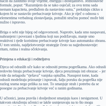
način da zaštitimo svoje vrijeme, energiju i dostojanstvo. Jednostavne
formule, poput: “Razumijem da se tako osjećaš; za ovu temu sada
nemam kapaciteta, predlažem da nastavimo sutra,” prekidaju ciklus u
kojem bi se nastavilo prebacivanje krivnje. Ako je riječ o odnosu s
elementima verbalnog zlostavljanja, potražiti stručnu pomoć može biti
nužno i ispravno.
Briga o sebi nije bijeg od odgovornosti. Naprotiv, kada smo naspavani,
nahranjeni i povezani s ljudima koji nas podržavaju, manje smo
reaktivni i rjeđe koristimo prebacivanje krivnje kao automatsku obranu.
U tom smislu, najdjelotvornije strategije često su najjednostavnije:
ritam, rutina i realna očekivanja.
Primjena u edukaciji i roditeljstvu
Djeca od odraslih uče kako se odnositi prema pogreškama. Ako odrasli
redovito biraju prebacivanje krivnje, djeca preuzimaju isti obrazac – jer
vide da nelagodu “rješava” vanjska optužba. Nasuprot tome, kada
odrasli modeliraju priznanje i ispravak, šalju poruku da pogreška nije
razlog srama nego prilika za rast. To smanjuje strah i potrebu da se
posegne za prebacivanje krivnje već u ranim godinama.
U učionici, jasna pravila i dosljednost smanjuju kaos i nesigurnost. U
takvom okruženju učenici se lakše usmjeravaju na to što mogu