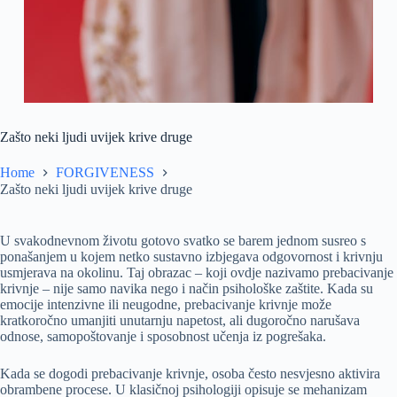
Zašto neki ljudi uvijek krive druge
Home
FORGIVENESS
Zašto neki ljudi uvijek krive druge
U svakodnevnom životu gotovo svatko se barem jednom susreo s
ponašanjem u kojem netko sustavno izbjegava odgovornost i krivnju
usmjerava na okolinu. Taj obrazac – koji ovdje nazivamo prebacivanje
krivnje – nije samo navika nego i način psihološke zaštite. Kada su
emocije intenzivne ili neugodne, prebacivanje krivnje može
kratkoročno umanjiti unutarnju napetost, ali dugoročno narušava
odnose, samopoštovanje i sposobnost učenja iz pogrešaka.
Kada se dogodi prebacivanje krivnje, osoba često nesvjesno aktivira
obrambene procese. U klasičnoj psihologiji opisuje se mehanizam