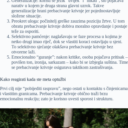
Generalizacije: koristi se jezik “uvijek” i “nikad”, što pojačava
narativ u kojem je druga strana glavni uzrok. Takve
generalizacije hrani prebacivanje krivnje jer pojednostavljuje
složene situacije.
Preokret uloga: počinitelj greške zauzima poziciju žrtve. U tom
obratu prebacivanje krivnje dobiva moralno opravdanje i postaje
teže za osporiti.
Selektivno pamćenje: naglašavaju se faze procesa u kojima je
netko drugi imao riječ, dok se vlastiti koraci ostavljaju u sjeni.
To selektivno sjećanje olakšava prebacivanje krivnje bez
otvorene laži.
Emocionalno “guranje”: nakon kritike, osoba pojačava pritisak –
povišen ton, ironija, sarkazam – kako bi se izbjegla suština. Time
se prebacivanje krivnje osigurava taktikom zastrašivanja.
Kako reagirati kada ste meta optužbi
Prvi cilj nije “pobijediti raspravu”, nego ostati u kontaktu s činjenicama
i vlastitim granicama. Prebacivanje krivnje obično traži brzu
emocionalnu reakciju; zato je korisno uvesti sporost i strukturu.