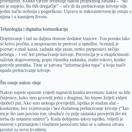
promijeniti. Kratke vježbe refleksije nakon projektnog zadatka – “što
mi je uspjelo, što bih drugačije” – uče ih da prebacivanje krivnje nije
jedini način nošenja s pogreškom. Upravo te mikrointervencije ostaju s
njima i u kasnijem životu.
Tehnologija i digitalna komunikacija
Dopisivanje i rad na daljinu donose dodatne izazove. Ton poruke lako
se krivo pročita, a nesporazum se pretvori u optužbu. Scenarij je
poznat: e-mail kasni, zadatak nije jasan, netko pretpostavi nečiju
nebrigu – i već leti prebacivanje krivnje. Prevencija je u eksplicitnosti:
sažetak dogovorenog, popis vlasnika zadataka, realni rokovi, kratke
potvrde primitka. Time se zatvara “informacijska rupa” u koju inače
upada prebacivanje krivnje.
Što ostaje nakon oluje
Nakon napete epizode vrijedi napraviti kratku inventuru: kakve su bile
činjenice, kako smo govorili jedni s drugima, što bismo željeli vidjeti
sljedeći put. Ako smo nekoga povrijedili, isprika je snažan alat –
konkretna, bez uvjetovanja i bez dodatnog prebacivanje krivnje (“žao
mi je što sam povisio ton; ubuduće ću prije sastanka provjeriti što mi
treba da ostanem smiren”). Kada dobijemo takvu ispriku, vrijedi je
susresti s priznanjem i vlastitom jasnoćom; tako se u odnosu otvara
prostor za novu kvalitetu.