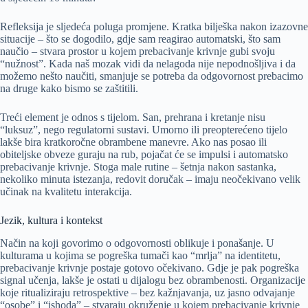
Refleksija je sljedeća poluga promjene. Kratka bilješka nakon izazovne
situacije – što se dogodilo, gdje sam reagirao automatski, što sam
naučio – stvara prostor u kojem prebacivanje krivnje gubi svoju
“nužnost”. Kada naš mozak vidi da nelagoda nije nepodnošljiva i da
možemo nešto naučiti, smanjuje se potreba da odgovornost prebacimo
na druge kako bismo se zaštitili.
Treći element je odnos s tijelom. San, prehrana i kretanje nisu
“luksuz”, nego regulatorni sustavi. Umorno ili preopterećeno tijelo
lakše bira kratkoročne obrambene manevre. Ako nas posao ili
obiteljske obveze guraju na rub, pojačat će se impulsi i automatsko
prebacivanje krivnje. Stoga male rutine – šetnja nakon sastanka,
nekoliko minuta istezanja, redovit doručak – imaju neočekivano velik
učinak na kvalitetu interakcija.
Jezik, kultura i kontekst
Način na koji govorimo o odgovornosti oblikuje i ponašanje. U
kulturama u kojima se pogreška tumači kao “mrlja” na identitetu,
prebacivanje krivnje postaje gotovo očekivano. Gdje je pak pogreška
signal učenja, lakše je ostati u dijalogu bez obrambenosti. Organizacije
koje ritualiziraju retrospektive – bez kažnjavanja, uz jasno odvajanje
“osobe” i “ishoda” – stvaraju okruženje u kojem prebacivanje krivnje