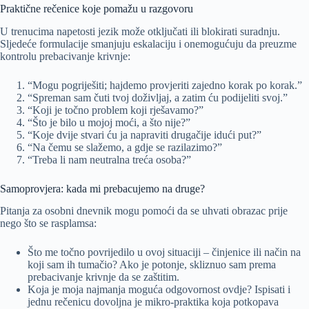
Praktične rečenice koje pomažu u razgovoru
U trenucima napetosti jezik može otključati ili blokirati suradnju.
Sljedeće formulacije smanjuju eskalaciju i onemogućuju da preuzme
kontrolu prebacivanje krivnje:
“Mogu pogriješiti; hajdemo provjeriti zajedno korak po korak.”
“Spreman sam čuti tvoj doživljaj, a zatim ću podijeliti svoj.”
“Koji je točno problem koji rješavamo?”
“Što je bilo u mojoj moći, a što nije?”
“Koje dvije stvari ću ja napraviti drugačije idući put?”
“Na čemu se slažemo, a gdje se razilazimo?”
“Treba li nam neutralna treća osoba?”
Samoprovjera: kada mi prebacujemo na druge?
Pitanja za osobni dnevnik mogu pomoći da se uhvati obrazac prije
nego što se rasplamsa:
Što me točno povrijedilo u ovoj situaciji – činjenice ili način na
koji sam ih tumačio? Ako je potonje, skliznuo sam prema
prebacivanje krivnje da se zaštitim.
Koja je moja najmanja moguća odgovornost ovdje? Ispisati i
jednu rečenicu dovoljna je mikro-praktika koja potkopava