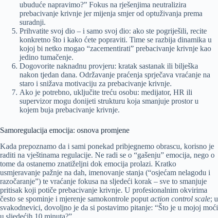
ubuduće napravimo?” Fokus na rješenjima neutralizira
prebacivanje krivnje jer mijenja smjer od optuživanja prema
suradnji.
Prihvatite svoj dio – i samo svoj dio: ako ste pogriješili, recite
konkretno što i kako ćete popraviti. Time se razbija dinamika u
kojoj bi netko mogao “zacementirati” prebacivanje krivnje kao
jedino tumačenje.
Dogovorite naknadnu provjeru: kratak sastanak ili bilješka
nakon tjedan dana. Održavanje praćenja sprječava vraćanje na
staro i snižava motivaciju za prebacivanje krivnje.
Ako je potrebno, uključite treću osobu: medijator, HR ili
supervizor mogu donijeti strukturu koja smanjuje prostor u
kojem buja prebacivanje krivnje.
Samoregulacija emocija: osnova promjene
Kada prepoznamo da i sami ponekad pribjegnemo obrascu, korisno je
raditi na vještinama regulacije. Ne radi se o “gašenju” emocija, nego o
tome da ostanemo znatiželjni dok emocija prolazi. Kratko
usmjeravanje pažnje na dah, imenovanje stanja (“osjećam nelagodu i
razočaranje”) te vraćanje fokusa na sljedeći korak – sve to smanjuje
pritisak koji potiče prebacivanje krivnje. U profesionalnim okvirima
često se spominje i mjerenje samokontrole poput
action control scale
; u
svakodnevici, dovoljno je da si postavimo pitanje: “Što je u mojoj moći
u sljedećih 10 minuta?”