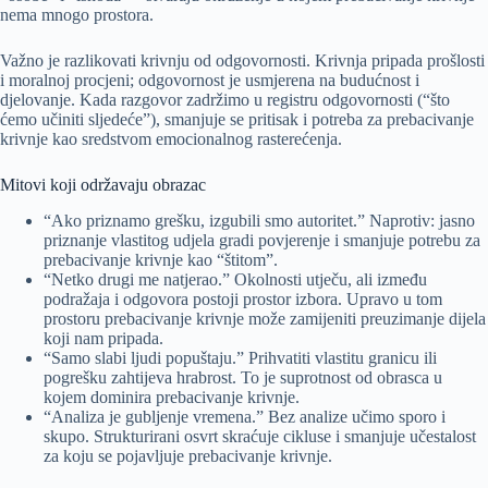
nema mnogo prostora.
Važno je razlikovati krivnju od odgovornosti. Krivnja pripada prošlosti
i moralnoj procjeni; odgovornost je usmjerena na budućnost i
djelovanje. Kada razgovor zadržimo u registru odgovornosti (“što
ćemo učiniti sljedeće”), smanjuje se pritisak i potreba za prebacivanje
krivnje kao sredstvom emocionalnog rasterećenja.
Mitovi koji održavaju obrazac
“Ako priznamo grešku, izgubili smo autoritet.” Naprotiv: jasno
priznanje vlastitog udjela gradi povjerenje i smanjuje potrebu za
prebacivanje krivnje kao “štitom”.
“Netko drugi me natjerao.” Okolnosti utječu, ali između
podražaja i odgovora postoji prostor izbora. Upravo u tom
prostoru prebacivanje krivnje može zamijeniti preuzimanje dijela
koji nam pripada.
“Samo slabi ljudi popuštaju.” Prihvatiti vlastitu granicu ili
pogrešku zahtijeva hrabrost. To je suprotnost od obrasca u
kojem dominira prebacivanje krivnje.
“Analiza je gubljenje vremena.” Bez analize učimo sporo i
skupo. Strukturirani osvrt skraćuje cikluse i smanjuje učestalost
za koju se pojavljuje prebacivanje krivnje.