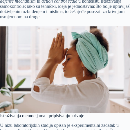
defense mechanism
ili
action control scale
u kontekstu istraživanja
samokontrole; iako su tehnički, ideja je jednostavna: što bolje upravljaš
doživljenim uzbuđenjem i mislima, to ćeš rjeđe posezati za krivnjom
usmjerenom na druge.
Istraživanja o emocijama i pripisivanju krivnje
U nizu laboratorijskih studija opisan je eksperimentalni zadatak u