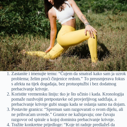
Zastanite i imenujte temu: “Čujem da smatraš kako sam ja uzrok
problema; želim proći činjenice redom.” To preusmjerava fokus
s afekta na tijek događaja, bez protuoptužbi i bez dodatnog
prebacivanje krivnje.
Koristite vremensku liniju: tko je što učinio i kada. Kronologija
pomaže razdvojiti pretpostavke od provjerljivog sadržaja, a
prebacivanje krivnje gubi snagu kada se oslanja samo na dojam.
Postavite granicu: “Spreman sam razgovarati o svom dijelu, ali
ne prihvaćam uvrede.” Granice ne kažnjavaju; one čuvaju
razgovor od spirale u kojoj dominira prebacivanje krivnje.
Tražite konkretne prijedloge: “Koje tri radnje predlažeš da