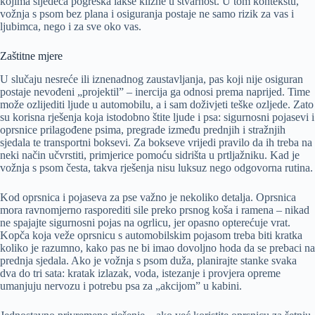
kojima sljedeća pogreška lakše klizne u stvarnost. U tom kontekstu,
vožnja s psom bez plana i osiguranja postaje ne samo rizik za vas i
ljubimca, nego i za sve oko vas.
Zaštitne mjere
U slučaju nesreće ili iznenadnog zaustavljanja, pas koji nije osiguran
postaje nevođeni „projektil” – inercija ga odnosi prema naprijed. Time
može ozlijediti ljude u automobilu, a i sam doživjeti teške ozljede. Zato
su korisna rješenja koja istodobno štite ljude i psa: sigurnosni pojasevi i
oprsnice prilagođene psima, pregrade između prednjih i stražnjih
sjedala te transportni boksevi. Za bokseve vrijedi pravilo da ih treba na
neki način učvrstiti, primjerice pomoću sidrišta u prtljažniku. Kad je
vožnja s psom česta, takva rješenja nisu luksuz nego odgovorna rutina.
Kod oprsnica i pojaseva za pse važno je nekoliko detalja. Oprsnica
mora ravnomjerno rasporediti sile preko prsnog koša i ramena – nikad
ne spajajte sigurnosni pojas na ogrlicu, jer opasno opterećuje vrat.
Kopča koja veže oprsnicu s automobilskim pojasom treba biti kratka
koliko je razumno, kako pas ne bi imao dovoljno hoda da se prebaci na
prednja sjedala. Ako je vožnja s psom duža, planirajte stanke svaka
dva do tri sata: kratak izlazak, voda, istezanje i provjera opreme
umanjuju nervozu i potrebu psa za „akcijom” u kabini.