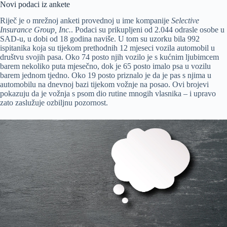
Novi podaci iz ankete
Riječ je o mrežnoj anketi provednoj u ime kompanije
Selective
Insurance Group, Inc.
. Podaci su prikupljeni od 2.044 odrasle osobe u
SAD-u, u dobi od 18 godina naviše. U tom su uzorku bila 992
ispitanika koja su tijekom prethodnih 12 mjeseci vozila automobil u
društvu svojih pasa. Oko 74 posto njih vozilo je s kućnim ljubimcem
barem nekoliko puta mjesečno, dok je 65 posto imalo psa u vozilu
barem jednom tjedno. Oko 19 posto priznalo je da je pas s njima u
automobilu na dnevnoj bazi tijekom vožnje na posao. Ovi brojevi
pokazuju da je vožnja s psom dio rutine mnogih vlasnika – i upravo
zato zaslužuje ozbiljnu pozornost.