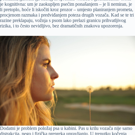
je kognitivna: um je zaokupljen psećim ponašanjem – je li nemiran, je
li pretoplo, hoće li iskočiti kroz prozor – umjesto planiranjem prometa,
procjenom razmaka i predviđanjem poteza drugih vozača. Kad se te tri
razine preklapaju, vožnja s psom lako prelazi granicu prihvatljivog
rizika, i to često nevidljivo, bez dramatičnih znakova upozorenja.
Dodatni je problem položaj psa u kabini. Pas u krilu vozača nije samo
distrakcija, nego i fizička prepreka upravljanju. U trenutku kočenja