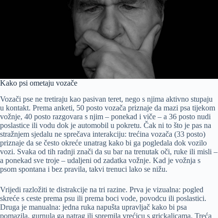
Kako psi ometaju vozače
Vozači pse ne tretiraju kao pasivan teret, nego s njima aktivno stupaju
u kontakt. Prema anketi, 50 posto vozača priznaje da mazi psa tijekom
vožnje, 40 posto razgovara s njim – ponekad i viče – a 36 posto nudi
poslastice ili vodu dok je automobil u pokretu. Čak ni to što je pas na
stražnjem sjedalu ne sprečava interakciju: trećina vozača (33 posto)
priznaje da se često okreće unatrag kako bi ga pogledala dok vozilo
vozi. Svaka od tih radnji znači da su bar na trenutak oči, ruke ili misli –
a ponekad sve troje – udaljeni od zadatka vožnje. Kad je vožnja s
psom spontana i bez pravila, takvi trenuci lako se nižu.
Vrijedi razložiti te distrakcije na tri razine. Prva je vizualna: pogled
skreće s ceste prema psu ili prema boci vode, povodcu ili poslastici.
Druga je manualna: jedna ruka napušta upravljač kako bi psa
pomazila, gurnula ga natrag ili spremila vrećicu s grickalicama. Treća