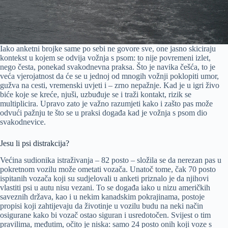
Iako anketni brojke same po sebi ne govore sve, one jasno skiciraju
kontekst u kojem se odvija vožnja s psom: to nije povremeni izlet,
nego česta, ponekad svakodnevna praksa. Što je navika češća, to je
veća vjerojatnost da će se u jednoj od mnogih vožnji poklopiti umor,
gužva na cesti, vremenski uvjeti i – zrno nepažnje. Kad je u igri živo
biće koje se kreće, njuši, uzbuđuje se i traži kontakt, rizik se
multiplicira. Upravo zato je važno razumjeti kako i zašto pas može
odvući pažnju te što se u praksi događa kad je vožnja s psom dio
svakodnevice.
Jesu li psi distrakcija?
Većina sudionika istraživanja – 82 posto – složila se da nerezan pas u
pokretnom vozilu može ometati vozača. Unatoč tome, čak 70 posto
ispitanih vozača koji su sudjelovali u anketi priznalo je da njihovi
vlastiti psi u autu nisu vezani. To se događa iako u nizu američkih
saveznih država, kao i u nekim kanadskim pokrajinama, postoje
propisi koji zahtijevaju da životinje u vozilu budu na neki način
osigurane kako bi vozač ostao siguran i usredotočen. Svijest o tim
pravilima, međutim, očito je niska: samo 24 posto onih koji voze s