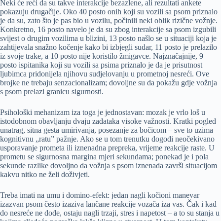
Neki će reći da su takve interakcije bezazlene, ali rezultati ankete
pokazuju drugačije. Oko 40 posto onih koji su vozili sa psom priznalo
je da su, zato što je pas bio u vozilu, počinili neki oblik rizične vožnje.
Konkretno, 16 posto navelo je da su zbog interakcije sa psom izgubili
svijest o drugim vozilima u blizini, 13 posto našlo se u situaciji koja je
zahtijevala snažno kočenje kako bi izbjegli sudar, 11 posto je prelazilo
iz svoje trake, a 10 posto nije koristilo žmigavce. Najznačajnije, 9
posto ispitanika koji su vozili sa psima priznalo je da je prisutnost
ljubimca pridonijela njihovu sudjelovanju u prometnoj nesreći. Ove
brojke ne trebaju senzacionalizam; dovoljne su da pokažu gdje vožnja
s psom prelazi granicu sigurnosti.
Psihološki mehanizam iza toga je jednostavan: mozak je vrlo loš u
istodobnom obavljanju dvaju zadataka visoke važnosti. Kratki pogled
unatrag, sitna gesta umirivanja, posezanje za bočicom – sve to uzima
kognitivnu „ratu” pažnje. Ako se u tom trenutku dogodi neočekivano
usporavanje prometa ili iznenadna prepreka, vrijeme reakcije raste. U
prometu se sigurnosna margina mjeri sekundama; ponekad je i pola
sekunde razlike dovoljno da vožnja s psom iznenada završi situacijom
kakvu nitko ne želi doživjeti.
Treba imati na umu i domino-efekt: jedan nagli kočioni manevar
izazvan psom često izaziva lančane reakcije vozača iza vas. Čak i kad
do nesreće ne dođe, ostaju nagli trzaji, stres i napetost – a to su stanja u