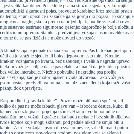
Jednostavno privremeno rješenje – ako već koristite oprsnicu za šetnju
– jest veliki karabiner. Posjednite psa na stražnje sjedalo, zakopčajte
automobilski sigurnosni pojas, provucite karabiner kroz metalni prsten
na leđnoj strani oprsnice i zakačite ga za gornji dio pojasa. To smanjuje
mogućnost naglog skoka prema naprijed. Ipak, budite svjesni da ovo
nije sustavno testirano sigurnosno rješenje; dugoročno je bolje uložiti u
certificiranu opremu. Stabilna, predvidljiva vožnja s psom uvelike ovisi
o tome da se pas fizički ne može dovući do vozača.
Aklimatizacija je jednako važna kao i oprema. Pas bi trebao postupno
učiti da je stražnje sjedalo ili boks njegovo mjesto mira. Krenite
kratkim vožnjama po kvartu, bez uzbuđenja i velikih nagrada upravo
tijekom vožnje – cilj je da se pas relaksira i nauči da je kabina prostor
bez velike interakcije. Nježno pohvalite i nagradite psa poslije
zaustavljanja, kad je motor ugašen i vrata otvorena. Tako vožnja s
psom postaje predvidljiva rutina, a ne niz iznenađenja koja traže vašu
pažnju dok upravljate.
Rasporedite i „pravila kabine”. Prozor može biti malo spušten, ali
toliko da pas ne može izbaciti glavu van – izbočene čestice, kukci ili
kamenčići ozbiljna su prijetnja očima. Hranu i vodu ponudite na
stajalištu, ne u vožnji. Igračke neka budu mekane i bez sitnih dijelova;
tvrde loptice koje mogu skliznuti pod pedale nikad ne smiju biti u
kabini. Ako je vožnja s psom dio svakodnevice, vrijedi imati i putnu
torbu s oprsnicom, povodcem, vodom, posudom koja se sklapa i