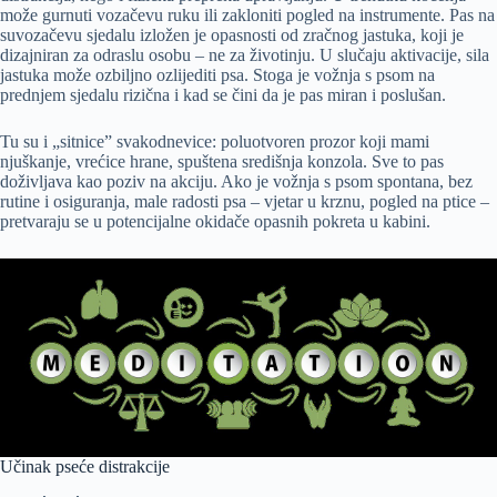
može gurnuti vozačevu ruku ili zakloniti pogled na instrumente. Pas na
suvozačevu sjedalu izložen je opasnosti od zračnog jastuka, koji je
dizajniran za odraslu osobu – ne za životinju. U slučaju aktivacije, sila
jastuka može ozbiljno ozlijediti psa. Stoga je vožnja s psom na
prednjem sjedalu rizična i kad se čini da je pas miran i poslušan.
Tu su i „sitnice” svakodnevice: poluotvoren prozor koji mami
njuškanje, vrećice hrane, spuštena središnja konzola. Sve to pas
doživljava kao poziv na akciju. Ako je vožnja s psom spontana, bez
rutine i osiguranja, male radosti psa – vjetar u krznu, pogled na ptice –
pretvaraju se u potencijalne okidače opasnih pokreta u kabini.
Učinak pseće distrakcije