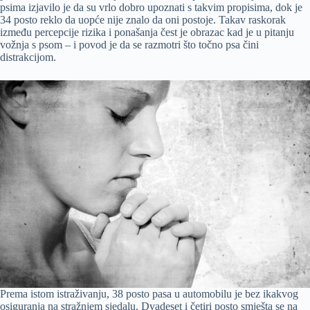
psima izjavilo je da su vrlo dobro upoznati s takvim propisima, dok je
34 posto reklo da uopće nije znalo da oni postoje. Takav raskorak
između percepcije rizika i ponašanja čest je obrazac kad je u pitanju
vožnja s psom – i povod je da se razmotri što točno psa čini
distrakcijom.
Prema istom istraživanju, 38 posto pasa u automobilu je bez ikakvog
osiguranja na stražnjem sjedalu. Dvadeset i četiri posto smješta se na