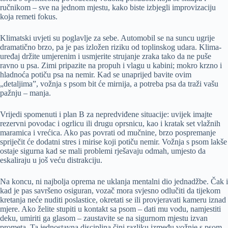
ručnikom – sve na jednom mjestu, kako biste izbjegli improvizaciju
koja remeti fokus.
Klimatski uvjeti su poglavlje za sebe. Automobil se na suncu ugrije
dramatično brzo, pa je pas izložen riziku od toplinskog udara. Klima-
uređaj držite umjerenim i usmjerite strujanje zraka tako da ne puše
ravno u psa. Zimi pripazite na propuh i vlagu u kabini; mokro krzno i
hladnoća potiču psa na nemir. Kad se unaprijed bavite ovim
„detaljima”, vožnja s psom bit će mirnija, a potreba psa da traži vašu
pažnju – manja.
Vrijedi spomenuti i plan B za nepredviđene situacije: uvijek imajte
rezervni povodac i ogrlicu ili drugu oprsnicu, kao i kratak set vlažnih
maramica i vrećica. Ako pas povrati od mučnine, brzo pospremanje
spriječit će dodatni stres i mirise koji potiču nemir. Vožnja s psom lakše
ostaje sigurna kad se mali problemi rješavaju odmah, umjesto da
eskaliraju u još veću distrakciju.
Na koncu, ni najbolja oprema ne uklanja mentalni dio jednadžbe. Čak i
kad je pas savršeno osiguran, vozač mora svjesno odlučiti da tijekom
kretanja neće nuditi poslastice, okretati se ili provjeravati kameru iznad
mjere. Ako želite stupiti u kontakt sa psom – dati mu vodu, namjestiti
deku, umiriti ga glasom – zaustavite se na sigurnom mjestu izvan
prometa. Ta jednostavna disciplina čini razliku između vožnje s psom