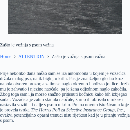
Zašto je vožnja s psom važna
Home
ATTENTION
Zašto je vožnja s psom važna
Prije nekoliko dana našao sam se iza automobila u kojem je vozačica
držala malog psa, nalik biglu, u krilu. Pas je znatiželjno gledao kroz
napola otvoren prozor, a zatim se naglo okrenuo i polizao joj lice. Jezik
mu je zahvatio i njezine naočale, pa je žena odjednom naglo zakočila.
Zbog toga sam i ja morao snažno pritisnuti kočnicu kako bih izbjegao
sudar. Vozačica je zatim skinula naočale, žurno ih obrisala o rukav i
nastavila voziti – i dalje s psom u krilu. Prema novom istraživanju koje
je provela tvrtka
The Harris Poll
za
Selective Insurance Group, Inc.
,
ovakvi potencijalno opasni trenuci nisu rijetkost kad je u pitanju vožnja
s psom.