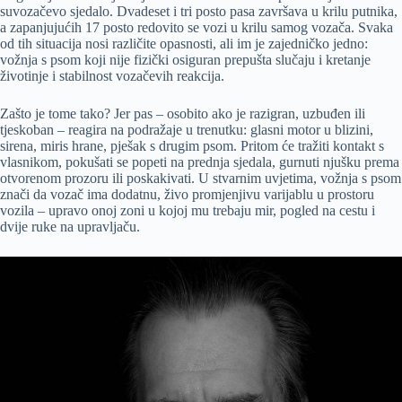
suvozačevo sjedalo. Dvadeset i tri posto pasa završava u krilu putnika,
a zapanjujućih 17 posto redovito se vozi u krilu samog vozača. Svaka
od tih situacija nosi različite opasnosti, ali im je zajedničko jedno:
vožnja s psom koji nije fizički osiguran prepušta slučaju i kretanje
životinje i stabilnost vozačevih reakcija.
Zašto je tome tako? Jer pas – osobito ako je razigran, uzbuđen ili
tjeskoban – reagira na podražaje u trenutku: glasni motor u blizini,
sirena, miris hrane, pješak s drugim psom. Pritom će tražiti kontakt s
vlasnikom, pokušati se popeti na prednja sjedala, gurnuti njušku prema
otvorenom prozoru ili poskakivati. U stvarnim uvjetima, vožnja s psom
znači da vozač ima dodatnu, živo promjenjivu varijablu u prostoru
vozila – upravo onoj zoni u kojoj mu trebaju mir, pogled na cestu i
dvije ruke na upravljaču.