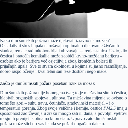
Kako dim šumskih požara može djelovati izravno na mozak?
Oksidativni stres i upala narušavaju optimalno djelovanje živčanih
stanica, remete rad mitohondrija i ubrzavaju starenje stanica. Uz to, dio
čestica i pratećih kemikalija može zaobići krvno-moždanu barijeru –
osobito ako je barijera već osjetljivija zbog kroničnih bolesti ili
prijašnjih upala. Sve to stvara okolnosti u kojima su jasno razmišljanje,
dobro raspoloženje i kvalitetan san teže dostižni nego inače.
Zašto je dim šumskih požara poseban rizik za mozak
Dim šumskih požara nije homogena tvar; to je mješavina sitnih čestica,
hlapivih organskih spojeva i plinova. Ta mješavina mijenja se ovisno o
tome što gori – suhu travu, četinjače, građevinski materijal – i o
temperaturi gorenja. Zbog svoje veličine i kemije, čestice
PM2.5
imaju
sposobnost zadržavanja u zraku mnogo sati ili dana, a povoljni vjetrovi
mogu ih prenijeti stotinama kilometara. Upravo zato dim šumskih
požara može stići do vas i kada se požari događaju daleko.