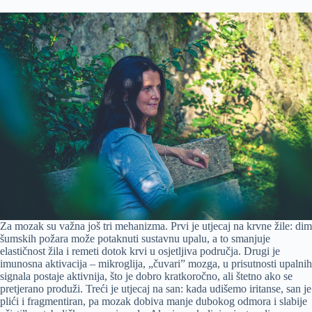
Za mozak su važna još tri mehanizma. Prvi je utjecaj na krvne žile: dim
šumskih požara može potaknuti sustavnu upalu, a to smanjuje
elastičnost žila i remeti dotok krvi u osjetljiva područja. Drugi je
imunosna aktivacija – mikroglija, „čuvari” mozga, u prisutnosti upalnih
signala postaje aktivnija, što je dobro kratkoročno, ali štetno ako se
pretjerano produži. Treći je utjecaj na san: kada udišemo iritanse, san je
plići i fragmentiran, pa mozak dobiva manje dubokog odmora i slabije