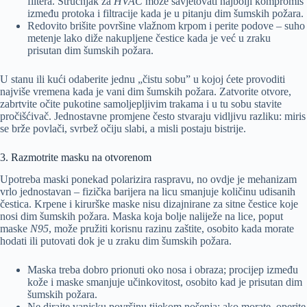
filtera. Stručnjak za
HVAC
može savjetovati najbolji kompromis
između protoka i filtracije kada je u pitanju dim šumskih požara.
Redovito brišite površine vlažnom krpom i perite podove – suho
metenje lako diže nakupljene čestice kada je već u zraku
prisutan dim šumskih požara.
U stanu ili kući odaberite jednu „čistu sobu” u kojoj ćete provoditi
najviše vremena kada je vani dim šumskih požara. Zatvorite otvore,
zabrtvite očite pukotine samoljepljivim trakama i u tu sobu stavite
pročišćivač. Jednostavne promjene često stvaraju vidljivu razliku: miris
se brže povlači, svrbež očiju slabi, a misli postaju bistrije.
3. Razmotrite masku na otvorenom
Upotreba maski ponekad polarizira raspravu, no ovdje je mehanizam
vrlo jednostavan – fizička barijera na licu smanjuje količinu udisanih
čestica. Krpene i kirurške maske nisu dizajnirane za sitne čestice koje
nosi dim šumskih požara. Maska koja bolje naliježe na lice, poput
maske
N95
, može pružiti korisnu razinu zaštite, osobito kada morate
hodati ili putovati dok je u zraku dim šumskih požara.
Maska treba dobro prionuti oko nosa i obraza; procijep između
kože i maske smanjuje učinkovitost, osobito kad je prisutan dim
šumskih požara.
Ne dirajte vanjsku površinu tijekom nošenja; ako morate, operite