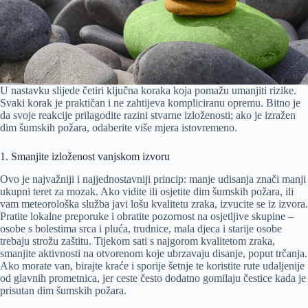
U nastavku slijede četiri ključna koraka koja pomažu umanjiti rizike.
Svaki korak je praktičan i ne zahtijeva kompliciranu opremu. Bitno je
da svoje reakcije prilagodite razini stvarne izloženosti; ako je izražen
dim šumskih požara, odaberite više mjera istovremeno.
1. Smanjite izloženost vanjskom izvoru
Ovo je najvažniji i najjednostavniji princip: manje udisanja znači manji
ukupni teret za mozak. Ako vidite ili osjetite dim šumskih požara, ili
vam meteorološka služba javi lošu kvalitetu zraka, izvucite se iz izvora.
Pratite lokalne preporuke i obratite pozornost na osjetljive skupine –
osobe s bolestima srca i pluća, trudnice, mala djeca i starije osobe
trebaju strožu zaštitu. Tijekom sati s najgorom kvalitetom zraka,
smanjite aktivnosti na otvorenom koje ubrzavaju disanje, poput trčanja.
Ako morate van, birajte kraće i sporije šetnje te koristite rute udaljenije
od glavnih prometnica, jer ceste često dodatno gomilaju čestice kada je
prisutan dim šumskih požara.