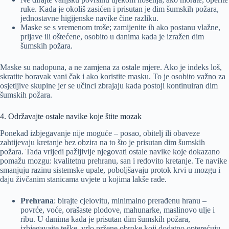
ruke. Kada je okoliš zasićen i prisutan je dim šumskih požara,
jednostavne higijenske navike čine razliku.
Maske se s vremenom troše; zamijenite ih ako postanu vlažne,
prljave ili oštećene, osobito u danima kada je izražen dim
šumskih požara.
Maske su nadopuna, a ne zamjena za ostale mjere. Ako je indeks loš,
skratite boravak vani čak i ako koristite masku. To je osobito važno za
osjetljive skupine jer se učinci zbrajaju kada postoji kontinuiran dim
šumskih požara.
4. Održavajte ostale navike koje štite mozak
Ponekad izbjegavanje nije moguće – posao, obitelj ili obaveze
zahtijevaju kretanje bez obzira na to što je prisutan dim šumskih
požara. Tada vrijedi pažljivije njegovati ostale navike koje dokazano
pomažu mozgu: kvalitetnu prehranu, san i redovito kretanje. Te navike
smanjuju razinu sistemske upale, poboljšavaju protok krvi u mozgu i
daju živčanim stanicama uvjete u kojima lakše rade.
Prehrana
: birajte cjelovitu, minimalno prerađenu hranu –
povrće, voće, orašaste plodove, mahunarke, maslinovo ulje i
ribu. U danima kada je prisutan dim šumskih požara,
izbjegavajte teške, vrlo pržene obroke koji dodatno opterećuju