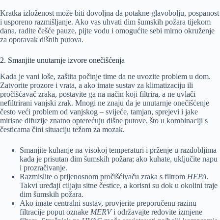
Kratka izloženost može biti dovoljna da potakne glavobolju, pospanost
i usporeno razmišljanje. Ako vas uhvati dim šumskih požara tijekom
dana, radite češće pauze, pijte vodu i omogućite sebi mirno okruženje
za oporavak dišnih putova.
2. Smanjite unutarnje izvore onečišćenja
Kada je vani loše, zaštita počinje time da ne uvozite problem u dom.
Zatvorite prozore i vrata, a ako imate sustav za klimatizaciju ili
pročišćavač zraka, postavite ga na način koji filtrira, a ne uvlači
nefiltrirani vanjski zrak. Mnogi ne znaju da je unutarnje onečišćenje
često veći problem od vanjskog – svijeće, tamjan, sprejevi i jake
mirisne difuzije znatno opterećuju dišne putove, što u kombinaciji s
česticama čini situaciju težom za mozak.
Smanjite kuhanje na visokoj temperaturi i prženje u razdobljima
kada je prisutan dim šumskih požara; ako kuhate, uključite napu
i prozračivanje.
Razmislite o prijenosnom pročišćivaču zraka s filtrom
HEPA
.
Takvi uređaji ciljaju sitne čestice, a korisni su dok u okolini traje
dim šumskih požara.
Ako imate centralni sustav, provjerite preporučenu razinu
filtracije poput oznake
MERV
i održavajte redovite izmjene