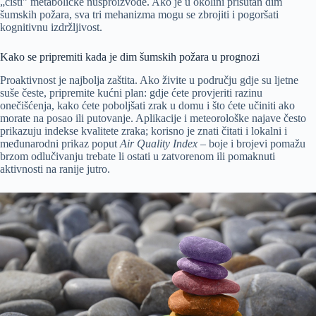
„čisti” metaboličke nusproizvode. Ako je u okolini prisutan dim
šumskih požara, sva tri mehanizma mogu se zbrojiti i pogoršati
kognitivnu izdržljivost.
Kako se pripremiti kada je dim šumskih požara u prognozi
Proaktivnost je najbolja zaštita. Ako živite u području gdje su ljetne
suše česte, pripremite kućni plan: gdje ćete provjeriti razinu
onečišćenja, kako ćete poboljšati zrak u domu i što ćete učiniti ako
morate na posao ili putovanje. Aplikacije i meteorološke najave često
prikazuju indekse kvalitete zraka; korisno je znati čitati i lokalni i
međunarodni prikaz poput
Air Quality Index
– boje i brojevi pomažu
brzom odlučivanju trebate li ostati u zatvorenom ili pomaknuti
aktivnosti na ranije jutro.