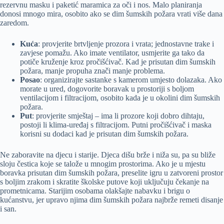
rezervnu masku i paketić maramica za oči i nos. Malo planiranja
donosi mnogo mira, osobito ako se dim šumskih požara vrati više dana
zaredom.
Kuća
: provjerite brtvljenje prozora i vrata; jednostavne trake i
zavjese pomažu. Ako imate ventilator, usmjerite ga tako da
potiče kruženje kroz pročišćivač. Kad je prisutan dim šumskih
požara, manje propuha znači manje problema.
Posao
: organizirajte sastanke s kamerom umjesto dolazaka. Ako
morate u ured, dogovorite boravak u prostoriji s boljom
ventilacijom i filtracijom, osobito kada je u okolini dim šumskih
požara.
Put
: provjerite smještaj – ima li prozore koji dobro dihtaju,
postoji li klima-uređaj s filtracijom. Putni pročišćivač i maska
korisni su dodaci kad je prisutan dim šumskih požara.
Ne zaboravite na djecu i starije. Djeca dišu brže i niža su, pa su bliže
sloju čestica koje se talože u mnogim prostorima. Ako je u mjestu
boravka prisutan dim šumskih požara, preselite igru u zatvoreni prostor
s boljim zrakom i skratite školske putove koji uključuju čekanje na
prometnicama. Starijim osobama olakšajte nabavku i brigu o
kućanstvu, jer upravo njima dim šumskih požara najbrže remeti disanje
i san.