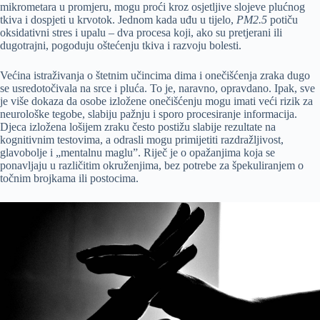
mikrometara u promjeru, mogu proći kroz osjetljive slojeve plućnog
tkiva i dospjeti u krvotok. Jednom kada uđu u tijelo,
PM2.5
potiču
oksidativni stres i upalu – dva procesa koji, ako su pretjerani ili
dugotrajni, pogoduju oštećenju tkiva i razvoju bolesti.
Većina istraživanja o štetnim učincima dima i onečišćenja zraka dugo
se usredotočivala na srce i pluća. To je, naravno, opravdano. Ipak, sve
je više dokaza da osobe izložene onečišćenju mogu imati veći rizik za
neurološke tegobe, slabiju pažnju i sporo procesiranje informacija.
Djeca izložena lošijem zraku često postižu slabije rezultate na
kognitivnim testovima, a odrasli mogu primijetiti razdražljivost,
glavobolje i „mentalnu maglu”. Riječ je o opažanjima koja se
ponavljaju u različitim okruženjima, bez potrebe za špekuliranjem o
točnim brojkama ili postocima.