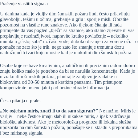
Praćenje vlastitih signala
U danima kada je vidljiv dim šumskih požara ljudi često prijavljuju
glavobolju, težinu u očima, grebanje u grlu i sporije misli. Obratite
pozornost na vlastite rane znakove. Ako tijekom čitanja ili rada
primijetite da vas pogled „bježi” sa stranice, ako stalno zijevate ili vas
preplavljuje razdražljivost, napravite kratko povlačenje – nekoliko
minuta u „čistoj sobi” uz čašu vode, duboko disanje i zatvorene oči. To
pomaže ne zato što je trik, nego zato što smanjuje trenutnu dozu
nadražujućih tvari koju unosite kad je u okolini dim šumskih požara.
Osobe koje se bave kreativnim, analitičkim ili preciznim radom dobro
znaju koliko malo je potrebno da bi se narušila koncentracija. Kada je
u zraku dim šumskih požara, planirajte zahtjevnije zadatke u
blokovima od 30-50 minuta s kratkim pauzama. Tim pristupom
kompenzirate potencijalni pad brzine obrade informacija.
Česta pitanja u praksi
„Ne osjećam miris, znači li to da sam siguran?”
Ne nužno. Miris je
varljiv – neke čestice imaju slab ili nikakav miris, a ipak zadržavaju
biološku aktivnost. Ako je meteorološka prognoza ili lokalna služba
upozorila na dim šumskih požara, ponašajte se u skladu s preporukama
i bez mirisnog signala.