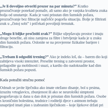
„Je li dovoljno otvoriti prozor na par minuta?”
Kratko
prozračivanje ponekad pomaže, ali samo ako je vanjska kvaliteta zraka
bolja od unutarnje. Kada je vani prisutan dim šumskih požara,
prozračivanje bez filtracije najčešće pogorša situaciju. Bolje je filtrirati
zrak u „čistoj sobi” i pričekati povoljniji trenutak.
„Mogu li biljke pročistiti zrak?”
Biljke uljepšavaju prostor i imaju
druge benefite, ali nisu zamjena za filtre i brtvljenje kada je u zraku
dim šumskih požara. Oslonite se na provjerene fizikalne barijere i
filtraciju.
„Trebam li odgoditi trening?”
Ako je indeks loš, da – barem dio koji
zahtijeva visoki intenzitet. Preselite trening u zatvoreni prostor,
prilagodite ga mobilnosti i snazi, a kardio dio nadoknadite kad dim
šumskih požara popusti.
Kada potražiti stručnu pomoć
Odmah se javite liječniku ako imate otežano disanje, bol u prsima,
izrazitu vrtoglavicu, zbunjenost ili ako se neurološki simptomi
pogoršavaju iz dana u dan dok je prisutan dim šumskih požara. Osobe
s kroničnim bolestima, trudnice i roditelji djece s astmom trebaju
unaprijed imati plan s izabranim liječnikom – koje lijekove držati pri