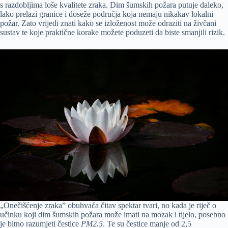
s razdobljima loše kvalitete zraka. Dim šumskih požara putuje daleko,
lako prelazi granice i doseže područja koja nemaju nikakav lokalni
požar. Zato vrijedi znati kako se izloženost može odraziti na živčani
sustav te koje praktične korake možete poduzeti da biste smanjili rizik.
„Onečišćenje zraka” obuhvaća čitav spektar tvari, no kada je riječ o
učinku koji dim šumskih požara može imati na mozak i tijelo, posebno
je bitno razumjeti čestice
PM2.5
. Te su čestice manje od 2,5