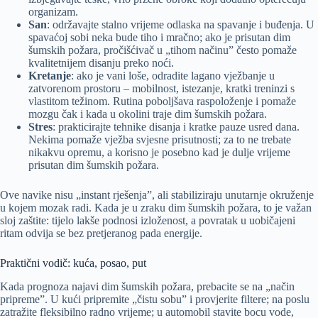
organizam.
San
: održavajte stalno vrijeme odlaska na spavanje i buđenja. U
spavaćoj sobi neka bude tiho i mračno; ako je prisutan dim
šumskih požara, pročišćivač u „tihom načinu” često pomaže
kvalitetnijem disanju preko noći.
Kretanje
: ako je vani loše, odradite lagano vježbanje u
zatvorenom prostoru – mobilnost, istezanje, kratki treninzi s
vlastitom težinom. Rutina poboljšava raspoloženje i pomaže
mozgu čak i kada u okolini traje dim šumskih požara.
Stres
: prakticirajte tehnike disanja i kratke pauze usred dana.
Nekima pomaže vježba svjesne prisutnosti; za to ne trebate
nikakvu opremu, a korisno je posebno kad je dulje vrijeme
prisutan dim šumskih požara.
Ove navike nisu „instant rješenja”, ali stabiliziraju unutarnje okruženje
u kojem mozak radi. Kada je u zraku dim šumskih požara, to je važan
sloj zaštite: tijelo lakše podnosi izloženost, a povratak u uobičajeni
ritam odvija se bez pretjeranog pada energije.
Praktični vodič: kuća, posao, put
Kada prognoza najavi dim šumskih požara, prebacite se na „način
pripreme”. U kući pripremite „čistu sobu” i provjerite filtere; na poslu
zatražite fleksibilno radno vrijeme; u automobil stavite bocu vode,