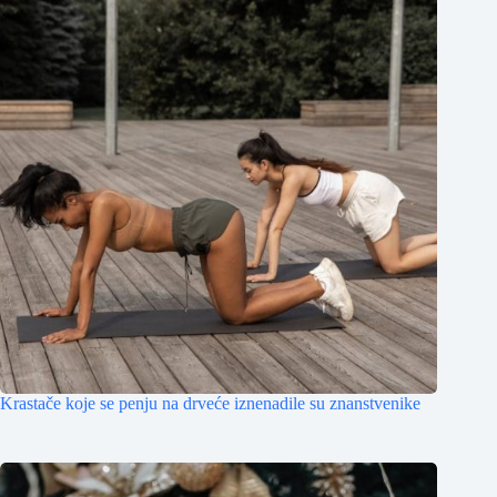
Krastače koje se penju na drveće iznenadile su znanstvenike