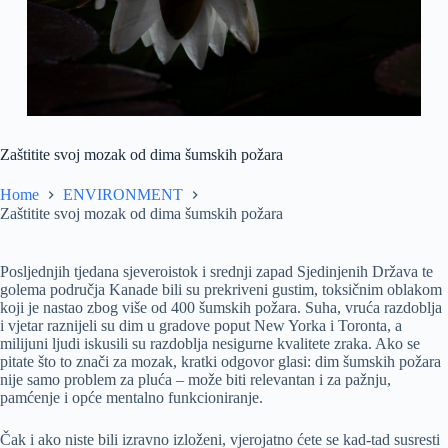
Zaštitite svoj mozak od dima šumskih požara
Home
ENVIRONMENT
Zaštitite svoj mozak od dima šumskih požara
Posljednjih tjedana sjeveroistok i srednji zapad Sjedinjenih Država te
golema područja Kanade bili su prekriveni gustim, toksičnim oblakom
koji je nastao zbog više od 400 šumskih požara. Suha, vruća razdoblja
i vjetar raznijeli su dim u gradove poput New Yorka i Toronta, a
milijuni ljudi iskusili su razdoblja nesigurne kvalitete zraka. Ako se
pitate što to znači za mozak, kratki odgovor glasi: dim šumskih požara
nije samo problem za pluća – može biti relevantan i za pažnju,
pamćenje i opće mentalno funkcioniranje.
Čak i ako niste bili izravno izloženi, vjerojatno ćete se kad-tad susresti