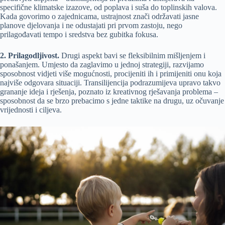
specifične klimatske izazove, od poplava i suša do toplinskih valova.
Kada govorimo o zajednicama, ustrajnost znači održavati jasne
planove djelovanja i ne odustajati pri prvom zastoju, nego
prilagođavati tempo i sredstva bez gubitka fokusa.
2. Prilagodljivost.
Drugi aspekt bavi se fleksibilnim mišljenjem i
ponašanjem. Umjesto da zaglavimo u jednoj strategiji, razvijamo
sposobnost vidjeti više mogućnosti, procijeniti ih i primijeniti onu koja
najviše odgovara situaciji. Transilijencija podrazumijeva upravo takvo
grananje ideja i rješenja, poznato iz kreativnog rješavanja problema –
sposobnost da se brzo prebacimo s jedne taktike na drugu, uz očuvanje
vrijednosti i ciljeva.