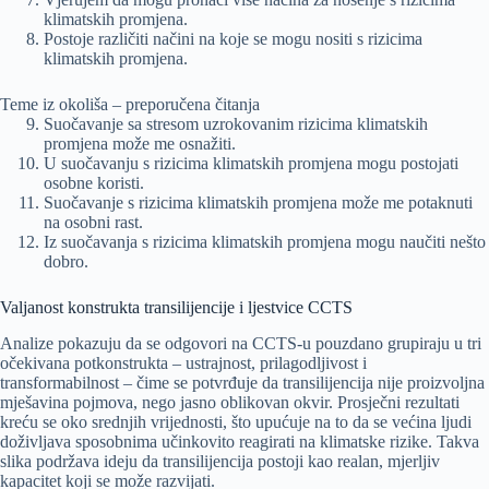
klimatskih promjena.
Postoje različiti načini na koje se mogu nositi s rizicima
klimatskih promjena.
Teme iz okoliša – preporučena čitanja
Suočavanje sa stresom uzrokovanim rizicima klimatskih
promjena može me osnažiti.
U suočavanju s rizicima klimatskih promjena mogu postojati
osobne koristi.
Suočavanje s rizicima klimatskih promjena može me potaknuti
na osobni rast.
Iz suočavanja s rizicima klimatskih promjena mogu naučiti nešto
dobro.
Valjanost konstrukta transilijencije i ljestvice CCTS
Analize pokazuju da se odgovori na CCTS-u pouzdano grupiraju u tri
očekivana potkonstrukta – ustrajnost, prilagodljivost i
transformabilnost – čime se potvrđuje da transilijencija nije proizvoljna
mješavina pojmova, nego jasno oblikovan okvir. Prosječni rezultati
kreću se oko srednjih vrijednosti, što upućuje na to da se većina ljudi
doživljava sposobnima učinkovito reagirati na klimatske rizike. Takva
slika podržava ideju da transilijencija postoji kao realan, mjerljiv
kapacitet koji se može razvijati.