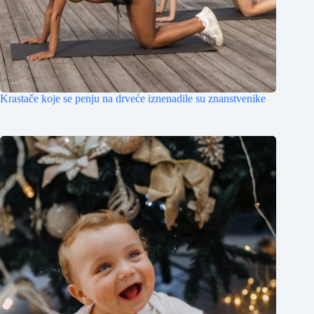
Krastače koje se penju na drveće iznenadile su znanstvenike