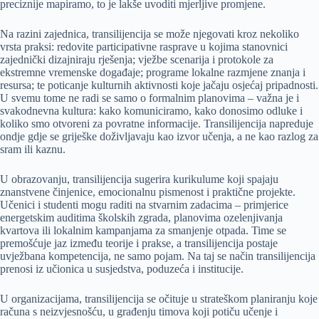
preciznije mapiramo, to je lakše uvoditi mjerljive promjene.
Na razini zajednica, transilijencija se može njegovati kroz nekoliko
vrsta praksi: redovite participativne rasprave u kojima stanovnici
zajednički dizajniraju rješenja; vježbe scenarija i protokole za
ekstremne vremenske događaje; programe lokalne razmjene znanja i
resursa; te poticanje kulturnih aktivnosti koje jačaju osjećaj pripadnosti.
U svemu tome ne radi se samo o formalnim planovima – važna je i
svakodnevna kultura: kako komuniciramo, kako donosimo odluke i
koliko smo otvoreni za povratne informacije. Transilijencija napreduje
ondje gdje se griješke doživljavaju kao izvor učenja, a ne kao razlog za
sram ili kaznu.
U obrazovanju, transilijencija sugerira kurikulume koji spajaju
znanstvene činjenice, emocionalnu pismenost i praktične projekte.
Učenici i studenti mogu raditi na stvarnim zadacima – primjerice
energetskim auditima školskih zgrada, planovima ozelenjivanja
kvartova ili lokalnim kampanjama za smanjenje otpada. Time se
premošćuje jaz između teorije i prakse, a transilijencija postaje
uvježbana kompetencija, ne samo pojam. Na taj se način transilijencija
prenosi iz učionica u susjedstva, poduzeća i institucije.
U organizacijama, transilijencija se očituje u strateškom planiranju koje
računa s neizvjesnošću, u građenju timova koji potiču učenje i