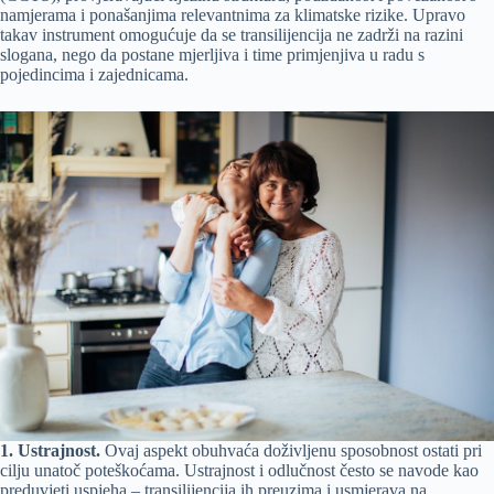
namjerama i ponašanjima relevantnima za klimatske rizike. Upravo
takav instrument omogućuje da se transilijencija ne zadrži na razini
slogana, nego da postane mjerljiva i time primjenjiva u radu s
pojedincima i zajednicama.
1. Ustrajnost.
Ovaj aspekt obuhvaća doživljenu sposobnost ostati pri
cilju unatoč poteškoćama. Ustrajnost i odlučnost često se navode kao
preduvjeti uspjeha – transilijencija ih preuzima i usmjerava na