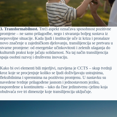
3. Transformabilnost.
Treći aspekt označava sposobnost pozitivne
promjene – ne samo prilagodbe, nego i stvaranja boljeg sustava iz
nepovoljne situacije. Kada ljudi i institucije uče iz kriza i pronalaze
novo značenje u zajedničkom djelovanju, transilijencija se pretvara u
stvarne promjene: od energetske učinkovitosti i zelenih ulaganja do
kulturnih praksi koje jačaju solidarnost. Na taj način transilijencija
spaja osobni razvoj i društvenu inovaciju.
Kako bi ovi elementi bili mjerljivi, razvijena je CCTS – skup tvrdnji
kroz koje se procjenjuje koliko se ljudi doživljavaju ustrajnima,
fleksibilnima i spremnima na pozitivnu promjenu. U nastavku su
navedene tvrdnje prilagođene jasnom i jednostavnom jeziku,
raspoređene u kontinuitetu – tako da čine jedinstvenu cjelinu koja
obuhvaća sve tri dimenzije koje transilijencija uključuje.