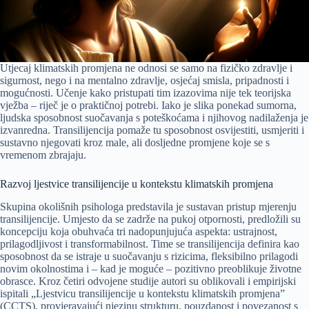
Utjecaj klimatskih promjena ne odnosi se samo na fizičko zdravlje i
sigurnost, nego i na mentalno zdravlje, osjećaj smisla, pripadnosti i
mogućnosti. Učenje kako pristupati tim izazovima nije tek teorijska
vježba – riječ je o praktičnoj potrebi. Iako je slika ponekad sumorna,
ljudska sposobnost suočavanja s poteškoćama i njihovog nadilaženja je
izvanredna. Transilijencija pomaže tu sposobnost osvijestiti, usmjeriti i
sustavno njegovati kroz male, ali dosljedne promjene koje se s
vremenom zbrajaju.
Razvoj ljestvice transilijencije u kontekstu klimatskih promjena
Skupina okolišnih psihologa predstavila je sustavan pristup mjerenju
transilijencije. Umjesto da se zadrže na pukoj otpornosti, predložili su
koncepciju koja obuhvaća tri nadopunjujuća aspekta: ustrajnost,
prilagodljivost i transformabilnost. Time se transilijencija definira kao
sposobnost da se istraje u suočavanju s rizicima, fleksibilno prilagodi
novim okolnostima i – kad je moguće – pozitivno preoblikuje životne
obrasce. Kroz četiri odvojene studije autori su oblikovali i empirijski
ispitali „Ljestvicu transilijencije u kontekstu klimatskih promjena”
(CCTS), provjeravajući njezinu strukturu, pouzdanost i povezanost s