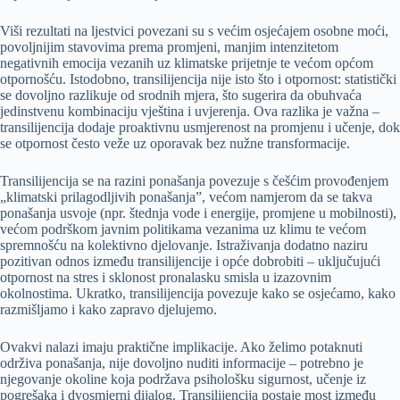
Viši rezultati na ljestvici povezani su s većim osjećajem osobne moći,
povoljnijim stavovima prema promjeni, manjim intenzitetom
negativnih emocija vezanih uz klimatske prijetnje te većom općom
otpornošću. Istodobno, transilijencija nije isto što i otpornost: statistički
se dovoljno razlikuje od srodnih mjera, što sugerira da obuhvaća
jedinstvenu kombinaciju vještina i uvjerenja. Ova razlika je važna –
transilijencija dodaje proaktivnu usmjerenost na promjenu i učenje, dok
se otpornost često veže uz oporavak bez nužne transformacije.
Transilijencija se na razini ponašanja povezuje s češćim provođenjem
„klimatski prilagodljivih ponašanja”, većom namjerom da se takva
ponašanja usvoje (npr. štednja vode i energije, promjene u mobilnosti),
većom podrškom javnim politikama vezanima uz klimu te većom
spremnošću na kolektivno djelovanje. Istraživanja dodatno naziru
pozitivan odnos između transilijencije i opće dobrobiti – uključujući
otpornost na stres i sklonost pronalasku smisla u izazovnim
okolnostima. Ukratko, transilijencija povezuje kako se osjećamo, kako
razmišljamo i kako zapravo djelujemo.
Ovakvi nalazi imaju praktične implikacije. Ako želimo potaknuti
održiva ponašanja, nije dovoljno nuditi informacije – potrebno je
njegovanje okoline koja podržava psihološku sigurnost, učenje iz
pogrešaka i dvosmjerni dijalog. Transilijencija postaje most između