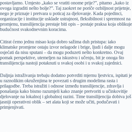
postavljamo. Umjesto „kako se vratiti onome prije?”, pitamo „kako iz
ovoga izgraditi nešto bolje?”. Taj zaokret ne poriče ozbiljnost prijetnje,
nego je priznaje i pretvara u poticaj za djelovanje. Kada pojedinci,
organizacije i institucije usklade ustrajnost, fleksibilnost i spremnost na
promjenu, transilijencija prestaje biti opis – postaje praksa koja oblikuje
budućnost svakodnevnim koracima.
Citirat ćemo jednu misao koja dobro sažima duh pristupa: iako
klimatske promjene ostaju izvor nelagode i brige, ljudi i dalje mogu
osjećati da nisu sputani – da mogu poduzeti nešto konkretno. Ovaj
pomak perspektive, utemeljen na iskustvu i učenju, bit je onoga što
transilijencija nastoji potaknuti u svakoj osobi i u svakoj zajednici.
Daljnja istraživanja trebaju dodatno potvrditi mjernu ljestvicu, ispitati je
u raznolikim okruženjima te povezati s drugim modelima rasta i
prilagodbe. Treba istražiti i odnose između transilijencije, zdravlja i
ponašanja kako bismo razumjeli kako znanje pretvoriti u učinkovitije
djelovanje na lokalnoj i globalnoj razini. Time transilijencija dobiva još
jasniji operativni oblik – set alata koji se može učiti, podučavati i
primjenjivati.