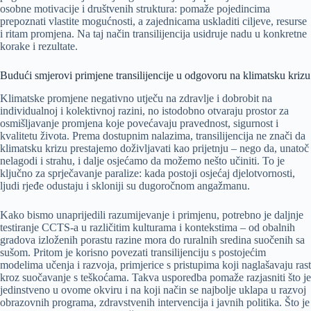
osobne motivacije i društvenih struktura: pomaže pojedincima
prepoznati vlastite mogućnosti, a zajednicama uskladiti ciljeve, resurse
i ritam promjena. Na taj način transilijencija usidruje nadu u konkretne
korake i rezultate.
Budući smjerovi primjene transilijencije u odgovoru na klimatsku krizu
Klimatske promjene negativno utječu na zdravlje i dobrobit na
individualnoj i kolektivnoj razini, no istodobno otvaraju prostor za
osmišljavanje promjena koje povećavaju pravednost, sigurnost i
kvalitetu života. Prema dostupnim nalazima, transilijencija ne znači da
klimatsku krizu prestajemo doživljavati kao prijetnju – nego da, unatoč
nelagodi i strahu, i dalje osjećamo da možemo nešto učiniti. To je
ključno za sprječavanje paralize: kada postoji osjećaj djelotvornosti,
ljudi rjeđe odustaju i skloniji su dugoročnom angažmanu.
Kako bismo unaprijedili razumijevanje i primjenu, potrebno je daljnje
testiranje CCTS-a u različitim kulturama i kontekstima – od obalnih
gradova izloženih porastu razine mora do ruralnih sredina suočenih sa
sušom. Pritom je korisno povezati transilijenciju s postojećim
modelima učenja i razvoja, primjerice s pristupima koji naglašavaju rast
kroz suočavanje s teškoćama. Takva usporedba pomaže razjasniti što je
jedinstveno u ovome okviru i na koji način se najbolje uklapa u razvoj
obrazovnih programa, zdravstvenih intervencija i javnih politika. Što je