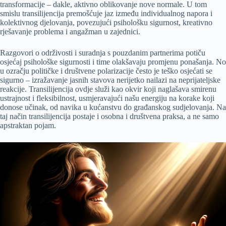
transformacije – dakle, aktivno oblikovanje nove normale. U tom
smislu transilijencija premošćuje jaz između individualnog napora i
kolektivnog djelovanja, povezujući psihološku sigurnost, kreativno
rješavanje problema i angažman u zajednici.
Razgovori o održivosti i suradnja s pouzdanim partnerima potiču
osjećaj psihološke sigurnosti i time olakšavaju promjenu ponašanja. No
u ozračju političke i društvene polarizacije često je teško osjećati se
sigurno – izražavanje jasnih stavova nerijetko nailazi na neprijateljske
reakcije. Transilijencija ovdje služi kao okvir koji naglašava smirenu
ustrajnost i fleksibilnost, usmjeravajući našu energiju na korake koji
donose učinak, od navika u kućanstvu do građanskog sudjelovanja. Na
taj način transilijencija postaje i osobna i društvena praksa, a ne samo
apstraktan pojam.