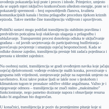
uvođenju pokazatelja koji prate i proces i ishode. Primjerice, umjesto
da se uspjeh mjeri isključivo kratkoročnom uštedom energije, prate se i
pokazatelji spremnosti – broj osposobljenih članova, kvaliteta
komunikacijskih kanala i brzina prilagodbe procedura tijekom kriznih
epizoda. Takve metrike čine transilijenciju vidljivom i upravljivom.
Politički sustavi mogu podržati transilijenciju stabilnim pravilima i
predvidivim poticajima koji olakšavaju ulaganja u prilagodbu i
ublažavanje. Transparentni procesi donošenja odluka te uključivanje
građana – od javnih savjetovanja do participativnog budžetiranja –
povećavaju povjerenje i smanjuju osjećaj bespomoćnosti. Kada se
odluke donose zajedno, transilijencija prestaje biti zadaća pojedinaca i
prerasta u identitet zajednice.
Na osobnoj razini, transilijencija se gradi uvođenjem navika koje jačaju
osjećaj djelotvornosti: vođenje evidencije malih koraka, povezivanje s
grupama istih vrijednosti, usmjeravanje pažnje na napredak umjesto na
savršenstvo. Kroz takve prakse ljudi se lakše nose s tjeskobom i
klimatskom tugom te pronalaze održive oblike angažmana. Važno je i
njegovanje odmora – transilijencija ne znači stalno „maksimalno”
funkcioniranje, nego pametno doziranje napora i obnavljanje resursa
kako bi angažman bio dugoročan.
U konačnici, transilijencija je poziv da promijenimo pitanje koje si