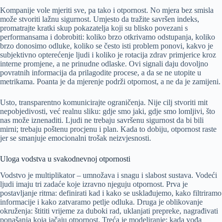
Kompanije vole mjeriti sve, pa tako i otpornost. No mjera bez smisla
može stvoriti lažnu sigurnost. Umjesto da tražite savršen indeks,
promatrajte kratki skup pokazatelja koji su blisko povezani s
performansama i dobrobiti: koliko brzo otkrivamo odstupanja, koliko
brzo donosimo odluke, koliko se često isti problem ponovi, kakvo je
subjektivno opterećenje ljudi i koliko je rotacija zdrav primjerice kroz
interne promjene, a ne prinudne odlaske. Ovi signali daju dovoljno
povratnih informacija da prilagodite procese, a da se ne utopite u
metrikama. Poanta je da mjerenje podrži otpornost, a ne da je zamijeni.
Usto, transparentno komunicirajte ograničenja. Nije cilj stvoriti mit
nepobjedivosti, već realnu sliku: gdje smo jaki, gdje smo lomljivi, što
nas može iznenaditi. Ljudi ne trebaju savršenu sigurnost da bi bili
mirni; trebaju poštenu procjenu i plan. Kada to dobiju, otpornost raste
jer se smanjuje emocionalni trošak neizvjesnosti.
Uloga vodstva u svakodnevnoj otpornosti
Vodstvo je multiplikator – umnožava i snagu i slabost sustava. Vodeći
ljudi imaju tri zadaće koje izravno njeguju otpornost. Prva je
postavljanje ritma: definirati kad i kako se usklađujemo, kako filtriramo
informacije i kako zatvaramo petlje odluka. Druga je oblikovanje
okruženja: štititi vrijeme za duboki rad, uklanjati prepreke, nagrađivati
ponašanja koja jačaju otpornost. Treća je modeliranje: kada vođa