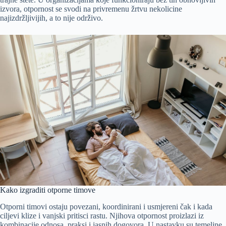
izvora, otpornost se svodi na privremenu žrtvu nekolicine
najizdržljivijih, a to nije održivo.
Kako izgraditi otporne timove
Otporni timovi ostaju povezani, koordinirani i usmjereni čak i kada
ciljevi klize i vanjski pritisci rastu. Njihova otpornost proizlazi iz
kombinacije odnosa, praksi i jasnih dogovora. U nastavku su temeljne