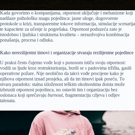
Kada govorimo o kompanijama, otpornost uključuje i mehanizme koji
nadilaze psihološku snagu pojedinca: jasne uloge, dogovorene
protokole u krizi, transparentne tokove informacija, simulacije scenarija
te kapacitete za učenje iz pogrešaka. Otpornost poduzeća zato je
istodobno i ljudska i strukturna kvaliteta – nerazdvojiva kombinacija
ponašanja, procesa i odluka.
Kako nerezilijentni timovi i organizacije stvaraju rezilijentne pojedince
U praksi često čujemo vođe koji s ponosom ističu svoju otpornost:
vodili su ljude kroz restrukturiranja, borili se s padovima tržišta, gasili
operativne požare. Nije neobično da takvi vođe procijene kako je
njihova otpornost iznad prosjeka, ali da im timovi ipak posrću. To
stvara paradoks: stalna izloženost teškim okolnostima doista može
izbrusiti otpornost pojedinca, no ostaviti tim i organizaciju bez
oslonaca koji sprečavaju
burnout
, fragmentaciju ciljeva i odljev
talenata.