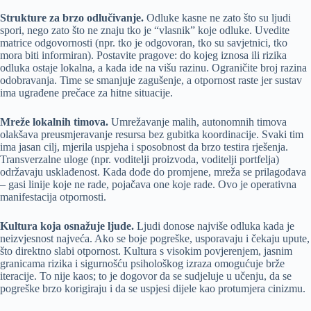
Strukture za brzo odlučivanje.
Odluke kasne ne zato što su ljudi
spori, nego zato što ne znaju tko je “vlasnik” koje odluke. Uvedite
matrice odgovornosti (npr. tko je odgovoran, tko su savjetnici, tko
mora biti informiran). Postavite pragove: do kojeg iznosa ili rizika
odluka ostaje lokalna, a kada ide na višu razinu. Ograničite broj razina
odobravanja. Time se smanjuje zagušenje, a otpornost raste jer sustav
ima ugrađene prečace za hitne situacije.
Mreže lokalnih timova.
Umrežavanje malih, autonomnih timova
olakšava preusmjeravanje resursa bez gubitka koordinacije. Svaki tim
ima jasan cilj, mjerila uspjeha i sposobnost da brzo testira rješenja.
Transverzalne uloge (npr. voditelji proizvoda, voditelji portfelja)
održavaju usklađenost. Kada dođe do promjene, mreža se prilagođava
– gasi linije koje ne rade, pojačava one koje rade. Ovo je operativna
manifestacija otpornosti.
Kultura koja osnažuje ljude.
Ljudi donose najviše odluka kada je
neizvjesnost najveća. Ako se boje pogreške, usporavaju i čekaju upute,
što direktno slabi otpornost. Kultura s visokim povjerenjem, jasnim
granicama rizika i sigurnošću psihološkog izraza omogućuje brže
iteracije. To nije kaos; to je dogovor da se sudjeluje u učenju, da se
pogreške brzo korigiraju i da se uspjesi dijele kao protumjera cinizmu.