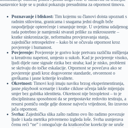
sastavnice koje se u praksi pokazuju presudnima za otpornost timova.
Poznavanje i bliskost:
Tim kojemu su članovi doista upoznati s
radnim stilovima, granicama i snagama jedni drugih brže
raspodjeljuje opterećenje i smanjuje trenje. U uvjetima udaljenog
rada potrebno je namjenski stvarati prilike za mikrosusrete –
kratke sinkronizacije, neformalna provjeravanja stanja,
zajedničke retrospektive – kako bi se očuvala otpornost kroz
povjerenje i humanost.
Povjerenje:
Povjerenje je gorivo koje pretvara različita mišljenja
u kreativnu napetost, umjesto u sukob. Kad je povjerenje visoko,
ljudi dijele rane signale rizika bez straha; kad je nisko, problemi
se skrivaju do točke eskalacije. Otpornost se povećava ako se
povjerenje gradi kroz dogovorene standarde, otvorenost o
greškama i jasne kriterije kvalitete.
Okretnost:
Timovi koji imaju naviku brzog eksperimentiranja,
jasne
playbook
scenarije i kratke cikluse učenja lakše mijenjaju
smjer bez gubitka identiteta. Okretnost nije brzopletost – to je
disciplinirana sposobnost da se pretpostavke redovito testiraju, a
resursi pomiču ondje gdje donose najveću vrijednost, što izravno
jača otpornost.
Svrha:
Zajednička slika zašto radimo ovo što radimo povezuje
ljude i kada metrika privremeno izgleda loše. Svrha usmjerava
čemu reći “ne” i omogućuje da kratkoročne korekcije ne uruše