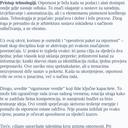
Pristup tehnologiji.
Otpornost je brža kada su podaci i alati dostupni
ondje gdje nastaje odluka. To znači ulaganje u sustave za suradnju,
izvještavanje i automatizaciju, ali i u elementarnu pismenost korištenja
alata. Tehnologija je pojačalo: pojačava i dobre i loše procese. Zbog
toga je presudno da je arhitektura sustava usklađena s načinom
odlučivanja, a ne obratno.
Uz ovaj okvir, korisno je osmisliti i “operativni paket za otpornost” –
mali skup disciplina koje se aktiviraju pri svakom značajnom
poremećaju. U praksi to izgleda ovako: tri jasna cilja za sljedeća dva
tjedna; jedan vlasnik koji uklanja prepreke; jedinstveni kanal za
informacije; kratki dnevni ritam za identifikaciju rizika; tjedna provjera
pretpostavki. Ove navike nisu spektakularne, ali u trenucima
neizvjesnosti drže sustav u pokretu. Kada su ukorijenjene, otpornost
više ne ovisi o junacima, već o načinu rada.
Drugo, uvedite “sigurnosne ventile” koji štite ključne kapacitete. To
može biti ograničenje rada izvan radnog vremena, rotacija uloga kako
bi se zadržala širina kompetencija, te namjenski budžet za brzo
testiranje ideja. Ovi ventili sprječavaju skriveno trošenje energije i
pomažu da otpornost ostane održiva. Nije poanta izdržati po svaku
cijenu; poanta je očuvati sposobnost za sljedeći izazov.
Treće, ciljano upravljajte talentima kroz prizmu otpornosti. Pri