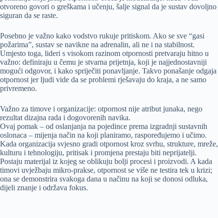
otvoreno govori o greškama i učenju, šalje signal da je sustav dovoljno
siguran da se raste.
Posebno je važno kako vodstvo rukuje pritiskom. Ako se sve “gasi
požarima”, sustav se navikne na adrenalin, ali ne i na stabilnost.
Umjesto toga, lideri s visokom razinom otpornosti pretvaraju hitno u
važno: definiraju u čemu je stvarna prijetnja, koji je najjednostavniji
mogući odgovor, i kako spriječiti ponavljanje. Takvo ponašanje odgaja
otpornost jer ljudi vide da se problemi rješavaju do kraja, a ne samo
privremeno.
Važno za timove i organizacije: otpornost nije atribut junaka, nego
rezultat dizajna rada i dogovorenih navika.
Ovaj pomak – od oslanjanja na pojedince prema izgradnji sustavnih
oslonaca – mijenja način na koji planiramo, raspoređujemo i učimo.
Kada organizacija svjesno gradi otpornost kroz svrhu, strukture, mreže,
kulturu i tehnologiju, pritisak i promjena prestaju biti neprijatelji.
Postaju materijal iz kojeg se oblikuju bolji procesi i proizvodi. A kada
timovi uvježbaju mikro-prakse, otpornost se više ne testira tek u krizi;
ona se demonstrira svakoga dana u načinu na koji se donosi odluka,
dijeli znanje i održava fokus.