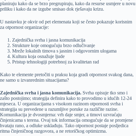
planiraju kako da se brzo pregrupiraju, kako da resurse usmjere u novu
priliku i kako da ne izgube smisao dok rješavaju krizu.
U nastavku je okvir od pet elemenata koji se često pokazuje korisnim
za otpornost organizacije:
Zajednička svrha i jasna komunikacija
Strukture koje omogućuju brzo odlučivanje
Mreže lokalnih timova s jasnim i odgovornim ulogama
Kultura koja osnažuje ljude
Pristup tehnologiji potrebnoj za kvalitetan rad
Kako te elemente pretočiti u praksu koja gradi otpornost svakog dana,
ne samo u izvanrednim situacijama?
Zajednička svrha i jasna komunikacija.
Svrha opisuje tko smo i
zašto postojimo; strategija definira kako to provodimo u idućih 12-24
mjeseca. U organizacijama s visokom razinom otpornosti svrha i
strategija su prevedene u razumljive poruke za različite razine.
Komunikacija je dvosmjerna: vrh daje smjer, a timovi uzvraćaju
činjenicama s terena. Ovaj tok informacija omogućuje da se promjene
hvataju rano, a odluke usklađuju. Tako otpornost postaje posljedica
ritma činjeničnog razgovora, a ne retoričkog optimizma.