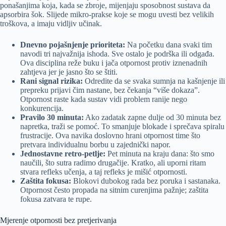
ponašanjima koja, kada se zbroje, mijenjaju sposobnost sustava da
apsorbira šok. Slijede mikro-prakse koje se mogu uvesti bez velikih
troškova, a imaju vidljiv učinak.
Dnevno pojašnjenje prioriteta:
Na početku dana svaki tim
navodi tri najvažnija ishoda. Sve ostalo je podrška ili odgađa.
Ova disciplina reže buku i jača otpornost protiv iznenadnih
zahtjeva jer je jasno što se štiti.
Rani signal rizika:
Odredite da se svaka sumnja na kašnjenje ili
prepreku prijavi čim nastane, bez čekanja “više dokaza”.
Otpornost raste kada sustav vidi problem ranije nego
konkurencija.
Pravilo 30 minuta:
Ako zadatak zapne dulje od 30 minuta bez
napretka, traži se pomoć. To smanjuje blokade i sprečava spiralu
frustracije. Ova navika doslovno hrani otpornost time što
pretvara individualnu borbu u zajednički napor.
Jednostavne retro-petlje:
Pet minuta na kraju dana: što smo
naučili, što sutra radimo drugačije. Kratko, ali uporni ritam
stvara refleks učenja, a taj refleks je mišić otpornosti.
Zaštita fokusa:
Blokovi dubokog rada bez poruka i sastanaka.
Otpornost često propada na sitnim curenjima pažnje; zaštita
fokusa zatvara te rupe.
Mjerenje otpornosti bez pretjerivanja