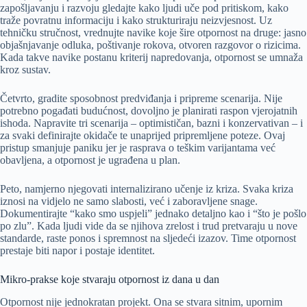
zapošljavanju i razvoju gledajte kako ljudi uče pod pritiskom, kako
traže povratnu informaciju i kako strukturiraju neizvjesnost. Uz
tehničku stručnost, vrednujte navike koje šire otpornost na druge: jasno
objašnjavanje odluka, poštivanje rokova, otvoren razgovor o rizicima.
Kada takve navike postanu kriterij napredovanja, otpornost se umnaža
kroz sustav.
Četvrto, gradite sposobnost predviđanja i pripreme scenarija. Nije
potrebno pogađati budućnost, dovoljno je planirati raspon vjerojatnih
ishoda. Napravite tri scenarija – optimističan, bazni i konzervativan – i
za svaki definirajte okidače te unaprijed pripremljene poteze. Ovaj
pristup smanjuje paniku jer je rasprava o teškim varijantama već
obavljena, a otpornost je ugrađena u plan.
Peto, namjerno njegovati internalizirano učenje iz kriza. Svaka kriza
iznosi na vidjelo ne samo slabosti, već i zaboravljene snage.
Dokumentirajte “kako smo uspjeli” jednako detaljno kao i “što je pošlo
po zlu”. Kada ljudi vide da se njihova zrelost i trud pretvaraju u nove
standarde, raste ponos i spremnost na sljedeći izazov. Time otpornost
prestaje biti napor i postaje identitet.
Mikro-prakse koje stvaraju otpornost iz dana u dan
Otpornost nije jednokratan projekt. Ona se stvara sitnim, upornim