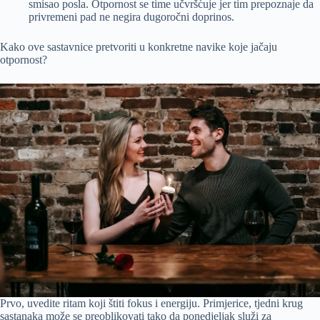
smisao posla. Otpornost se time učvršćuje jer tim prepoznaje da
privremeni pad ne negira dugoročni doprinos.
Kako ove sastavnice pretvoriti u konkretne navike koje jačaju
otpornost?
Prvo, uvedite ritam koji štiti fokus i energiju. Primjerice, tjedni krug
sastanaka može se preoblikovati tako da ponedjeljak služi za