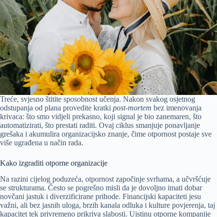
Treće, svjesno štitite sposobnost učenja. Nakon svakog osjetnog
odstupanja od plana provedite kratki
post-mortem
bez imenovanja
krivaca: što smo vidjeli prekasno, koji signal je bio zanemaren, što
automatizirati, što prestati raditi. Ovaj ciklus smanjuje ponavljanje
grešaka i akumulira organizacijsko znanje, čime otpornost postaje sve
više ugrađena u način rada.
Kako izgraditi otporne organizacije
Na razini cijelog poduzeća, otpornost započinje svrhama, a učvršćuje
se strukturama. Često se pogrešno misli da je dovoljno imati dobar
novčani jastuk i diverzificirane prihode. Financijski kapaciteti jesu
važni, ali bez jasnih uloga, brzih kanala odluka i kulture povjerenja, taj
kapacitet tek privremeno prikriva slabosti. Uistinu otporne kompanije