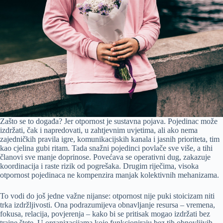
Zašto se to događa? Jer otpornost je sustavna pojava. Pojedinac može
izdržati, čak i napredovati, u zahtjevnim uvjetima, ali ako nema
zajedničkih pravila igre, komunikacijskih kanala i jasnih prioriteta, tim
kao cjelina gubi ritam. Tada snažni pojedinci povlače sve više, a tihi
članovi sve manje doprinose. Povećava se operativni dug, zakazuje
koordinacija i raste rizik od pogrešaka. Drugim riječima, visoka
otpornost pojedinaca ne kompenzira manjak kolektivnih mehanizama.
To vodi do još jedne važne nijanse: otpornost nije puki stoicizam niti
trka izdržljivosti. Ona podrazumijeva obnavljanje resursa – vremena,
fokusa, relacija, povjerenja – kako bi se pritisak mogao izdržati bez
trajne štete. U organizacijama koje funkcioniraju bez tih obnovljivih