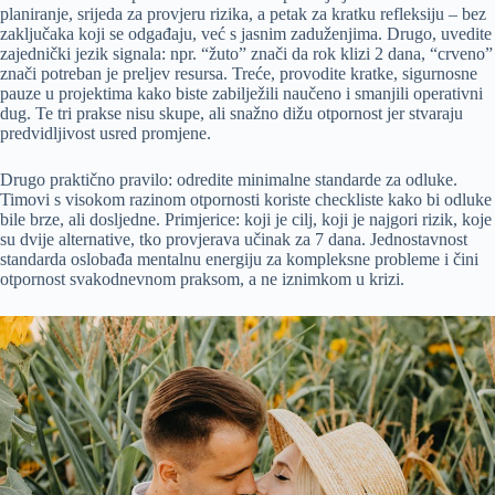
planiranje, srijeda za provjeru rizika, a petak za kratku refleksiju – bez
zaključaka koji se odgađaju, već s jasnim zaduženjima. Drugo, uvedite
zajednički jezik signala: npr. “žuto” znači da rok klizi 2 dana, “crveno”
znači potreban je preljev resursa. Treće, provodite kratke, sigurnosne
pauze u projektima kako biste zabilježili naučeno i smanjili operativni
dug. Te tri prakse nisu skupe, ali snažno dižu otpornost jer stvaraju
predvidljivost usred promjene.
Drugo praktično pravilo: odredite minimalne standarde za odluke.
Timovi s visokom razinom otpornosti koriste checkliste kako bi odluke
bile brze, ali dosljedne. Primjerice: koji je cilj, koji je najgori rizik, koje
su dvije alternative, tko provjerava učinak za 7 dana. Jednostavnost
standarda oslobađa mentalnu energiju za kompleksne probleme i čini
otpornost svakodnevnom praksom, a ne iznimkom u krizi.