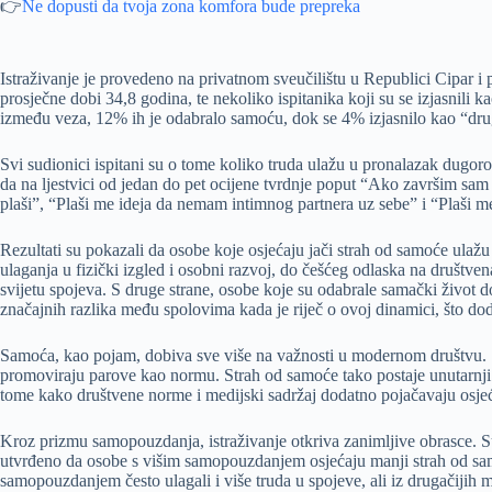
👉
Ne dopusti da tvoja zona komfora bude prepreka
Istraživanje je provedeno na privatnom sveučilištu u Republici Cipar i
prosječne dobi 34,8 godina, te nekoliko ispitanika koji su se izjasnili 
između veza, 12% ih je odabralo samoću, dok se 4% izjasnilo kao “drugo
Svi sudionici ispitani su o tome koliko truda ulažu u pronalazak dugor
da na ljestvici od jedan do pet ocijene tvrdnje poput “Ako završim sa
plaši”, “Plaši me ideja da nemam intimnog partnera uz sebe” i “Plaši m
Rezultati su pokazali da osobe koje osjećaju jači strah od samoće ulažu
ulaganja u fizički izgled i osobni razvoj, do češćeg odlaska na društven
svijetu spojeva. S druge strane, osobe koje su odabrale samački život 
značajnih razlika među spolovima kada je riječ o ovoj dinamici, što do
Samoća, kao pojam, dobiva sve više na važnosti u modernom društvu. S 
promoviraju parove kao normu. Strah od samoće tako postaje unutarnji 
tome kako društvene norme i medijski sadržaj dodatno pojačavaju osjeća
Kroz prizmu samopouzdanja, istraživanje otkriva zanimljive obrasce. S
utvrđeno da osobe s višim samopouzdanjem osjećaju manji strah od samoć
samopouzdanjem često ulagali i više truda u spojeve, ali iz drugačijih 