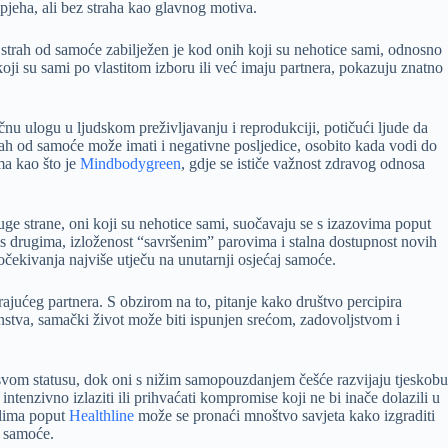
jeha, ali bez straha kao glavnog motiva.
 strah od samoće zabilježen je kod onih koji su nehotice sami, odnosno
koji su sami po vlastitom izboru ili već imaju partnera, pokazuju znatno
čnu ulogu u ljudskom preživljavanju i reprodukciji, potičući ljude da
trah od samoće može imati i negativne posljedice, osobito kada vodi do
ma kao što je
Mindbodygreen
, gdje se ističe važnost zdravog odnosa
ge strane, oni koji su nehotice sami, suočavaju se s izazovima poput
s drugima, izloženost “savršenim” parovima i stalna dostupnost novih
očekivanja najviše utječu na unutarnji osjećaj samoće.
rajućeg partnera. S obzirom na to, pitanje kako društvo percipira
nstva, samački život može biti ispunjen srećom, zadovoljstvom i
svom statusu, dok oni s nižim samopouzdanjem češće razvijaju tjeskobu
ntenzivno izlaziti ili prihvaćati kompromise koji ne bi inače dolazili u
alima poput
Healthline
može se pronaći mnoštvo savjeta kako izgraditi
d samoće.