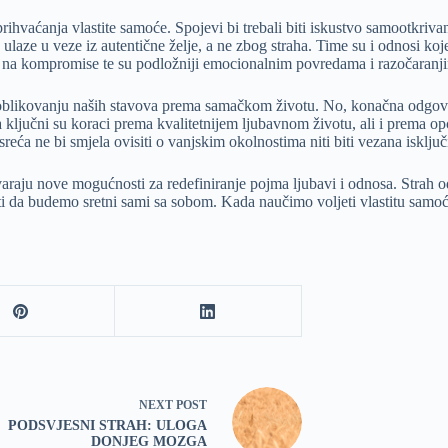
ihvaćanja vlastite samoće. Spojevi bi trebali biti iskustvo samootkrivanj
e u veze iz autentične želje, a ne zbog straha. Time su i odnosi koje raz
ju na kompromise te su podložniji emocionalnim povredama i razočaranj
u oblikovanju naših stavova prema samačkom životu. No, konačna odgovo
a ključni su koraci prema kvalitetnijem ljubavnom životu, ali i prema o
reća ne bi smjela ovisiti o vanjskim okolnostima niti biti vezana isklju
raju nove mogućnosti za redefiniranje pojma ljubavi i odnosa. Strah od 
da budemo sretni sami sa sobom. Kada naučimo voljeti vlastitu samoću, s
NEXT
POST
PODSVJESNI STRAH: ULOGA
DONJEG MOZGA