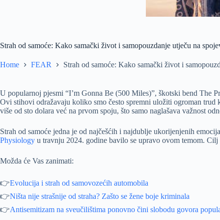
Strah od samoće: Kako samački život i samopouzdanje utječu na spoje
Home
FEAR
Strah od samoće: Kako samački život i samopouzd
U popularnoj pjesmi “I’m Gonna Be (500 Miles)”, škotski bend The Procl
Ovi stihovi odražavaju koliko smo često spremni uložiti ogroman trud kak
više od sto dolara već na prvom spoju, što samo naglašava važnost od
Strah od samoće jedna je od najčešćih i najdublje ukorijenjenih emocij
Physiology
u travnju 2024. godine bavilo se upravo ovom temom. Cilj is
Možda će Vas zanimati:
👉
Evolucija i strah od samovozećih automobila
👉
Ništa nije strašnije od straha? Zašto se žene boje kriminala
👉
Antisemitizam na sveučilištima ponovno čini slobodu govora popu