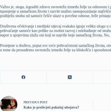
Važno je, stoga, izgraditi zdravu ravnotežu između želje za odnosom i pr
ispunjenje u samačkom životu i razviti snažno samopouzdanje najčešće ulaz
podliježu strahu od samoće češće ulaze u površne odnose, brže prista
Društvena očekivanja i medijski utjecaj svakako igraju veliku ulogu 
prihvaćanje samoće kao prilike za osobni razvoj i oslobađanje od strah
napor u spojevima ulažu oni koji se najviše boje samačkog života. No, s
Promjene u društvu, poput sve veće prihvaćenosti samačkog života, otva
u tome da pronađemo ravnotežu između želje za bliskošću i sposobnosti 
PREVIOUS
POST
Kako je preživjeti pokušaj ubojstva?