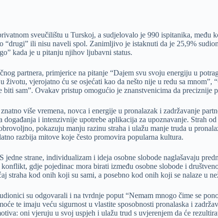
 privatnom sveučilištu u Turskoj, a sudjelovalo je 990 ispitanika, među
kao “drugi” ili nisu naveli spol. Zanimljivo je istaknuti da je 25,9% sud
” kada je u pitanju njihov ljubavni status.
očnog partnera, primjerice na pitanje “Dajem svu svoju energiju u potra
m u životu, vjerojatno ću se osjećati kao da nešto nije u redu sa mnom
e biti sam”. Ovakav pristup omogućio je znanstvenicima da preciznije p
 znatno više vremena, novca i energije u pronalazak i zadržavanje partn
a događanja i intenzivnije upotrebe aplikacija za upoznavanje. Strah od 
dobrovoljno, pokazuju manju razinu straha i ulažu manje truda u pronal
datno razbija mitove koje često promovira popularna kultura.
jedne strane, individualizam i ideja osobne slobode naglašavaju predno
konflikt, gdje pojedinac mora birati između osobne slobode i društveno
j straha kod onih koji su sami, a posebno kod onih koji se nalaze u ne
udionici su odgovarali i na tvrdnje poput “Nemam mnogo čime se ponosi
e te imaju veću sigurnost u vlastite sposobnosti pronalaska i zadržavan
motiva: oni vjeruju u svoj uspjeh i ulažu trud s uvjerenjem da će rezult