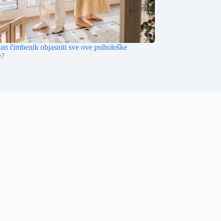
dan čimbenik objasniti sve ove psihološke
e?