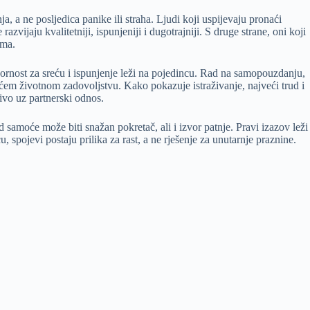
a, a ne posljedica panike ili straha. Ljudi koji uspijevaju pronaći
vijaju kvalitetniji, ispunjeniji i dugotrajniji. S druge strane, oni koji
ima.
rnost za sreću i ispunjenje leži na pojedincu. Rad na samopouzdanju,
pćem životnom zadovoljstvu. Kako pokazuje istraživanje, najveći trud i
čivo uz partnerski odnos.
samoće može biti snažan pokretač, ali i izvor patnje. Pravi izazov leži
pojevi postaju prilika za rast, a ne rješenje za unutarnje praznine.