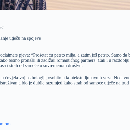
ve
anje utječu na spojeve
aimers pjeva: “Prošetat ću petsto milja, a zatim još petsto. Samo da b
o bismo pronašli ili zadržali romantičnog partnera. Čak i u razdoblju ne
nosa i strah od samoće u suvremenom društvu.
a u čovjekovoj psihologiji, osobito u kontekstu ljubavnih veza. Nedavno
traživanja bio je dublje razumjeti kako strah od samoće utječe na trud 
larnom