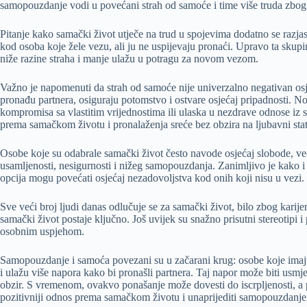
samopouzdanje vodi u povećani strah od samoće i time više truda zbog 
Pitanje kako samački život utječe na trud u spojevima dodatno se razj
kod osoba koje žele vezu, ali ju ne uspijevaju pronaći. Upravo ta skupi
niže razine straha i manje ulažu u potragu za novom vezom.
Važno je napomenuti da strah od samoće nije univerzalno negativan osjeć
pronađu partnera, osiguraju potomstvo i ostvare osjećaj pripadnosti. N
kompromisa sa vlastitim vrijednostima ili ulaska u nezdrave odnose iz st
prema samačkom životu i pronalaženja sreće bez obzira na ljubavni stat
Osobe koje su odabrale samački život često navode osjećaj slobode, već
usamljenosti, nesigurnosti i nižeg samopouzdanja. Zanimljivo je kako 
opcija mogu povećati osjećaj nezadovoljstva kod onih koji nisu u vezi.
Sve veći broj ljudi danas odlučuje se za samački život, bilo zbog karije
samački život postaje ključno. Još uvijek su snažno prisutni stereotip
osobnim uspjehom.
Samopouzdanje i samoća povezani su u začarani krug: osobe koje imaju
i ulažu više napora kako bi pronašli partnera. Taj napor može biti usmje
obzir. S vremenom, ovakvo ponašanje može dovesti do iscrpljenosti, a p
pozitivniji odnos prema samačkom životu i unaprijediti samopouzdanje,