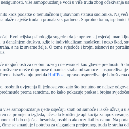
nesigurnosti, više samopouzdanje vodi u više truda zbog očekivanja usp
asnilo kroz podatke o trenutačnom ljubavnom statusu sudionika. Najveći
na ulaže najviše truda u pronalazak partnera. Suprotno tomu, ispitanici 
aj. Evolucijska psihologija sugerira da je upravo taj osjećaj imao klju
o, u današnjem društvu, gdje je individualizam naglašeniji nego ikad, s
raha, a ne iz stvarne želje. O tome svjedoče i brojni tekstovi na portali
us.
e mogućnosti za osobni razvoj i neovisnost kao glavne prednosti. S dru
i društvene mreže doprinose dinamici straha od samoće – uspoređivanje 
 Prema istraživanju portala
HuffPost
, upravo uspoređivanje i društvena 
re, osobnih uvjerenja ili jednostavno zato što trenutno ne nalaze odgova
i i predrasude prema samcima, no kako pokazuje praksa i brojna svjedoča
 više samopouzdanja rjeđe osjećaju strah od samoće i lakše uživaju u 
ren na promjenu izgleda, učestalo korištenje aplikacija za upoznavanje, i
onekad i do osjećaja besmisla, osobito ako rezultati izostanu. Na port
 čime se smanjuje i potreba za ulaganjem pretjeranog truda iz straha o