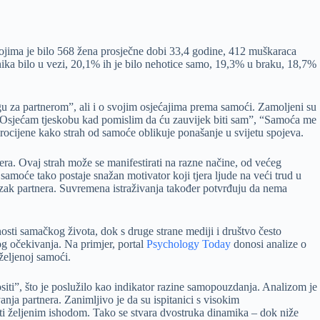
 kojima je bilo 568 žena prosječne dobi 33,4 godine, 412 muškaraca
ionika bilo u vezi, 20,1% ih je bilo nehotice samo, 19,3% u braku, 18,7%
gu za partnerom”, ali i o svojim osjećajima prema samoći. Zamoljeni su
”, “Osjećam tjeskobu kad pomislim da ću zauvijek biti sam”, “Samoća me
rocijene kako strah od samoće oblikuje ponašanje u svijetu spojeva.
era. Ovaj strah može se manifestirati na razne načine, od većeg
samoće tako postaje snažan motivator koji tjera ljude na veći trud u
azak partnera. Suvremena istraživanja također potvrđuju da nema
sti samačkog života, dok s druge strane mediji i društvo često
g očekivanja. Na primjer, portal
Psychology Today
donosi analize o
željenoj samoći.
ti”, što je poslužilo kao indikator razine samopouzdanja. Analizom je
ja partnera. Zanimljivo je da su ispitanici s visokim
irati željenim ishodom. Tako se stvara dvostruka dinamika – dok niže