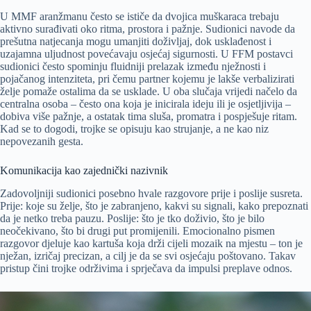
U MMF aranžmanu često se ističe da dvojica muškaraca trebaju
aktivno surađivati oko ritma, prostora i pažnje. Sudionici navode da
prešutna natjecanja mogu umanjiti doživljaj, dok usklađenost i
uzajamna uljudnost povećavaju osjećaj sigurnosti. U FFM postavci
sudionici često spominju fluidniji prelazak između nježnosti i
pojačanog intenziteta, pri čemu partner kojemu je lakše verbalizirati
želje pomaže ostalima da se usklade. U oba slučaja vrijedi načelo da
centralna osoba – često ona koja je inicirala ideju ili je osjetljivija –
dobiva više pažnje, a ostatak tima sluša, promatra i pospješuje ritam.
Kad se to dogodi, trojke se opisuju kao strujanje, a ne kao niz
nepovezanih gesta.
Komunikacija kao zajednički nazivnik
Zadovoljniji sudionici posebno hvale razgovore prije i poslije susreta.
Prije: koje su želje, što je zabranjeno, kakvi su signali, kako prepoznati
da je netko treba pauzu. Poslije: što je tko doživio, što je bilo
neočekivano, što bi drugi put promijenili. Emocionalno pismen
razgovor djeluje kao kartuša koja drži cijeli mozaik na mjestu – ton je
nježan, izričaj precizan, a cilj je da se svi osjećaju poštovano. Takav
pristup čini trojke održivima i sprječava da impulsi preplave odnos.