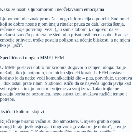
Kako se nositi s ljubomorom i neočekivanim emocijama
Ljubomora nije znak promašaja nego informacija o potrebi. Sudionici
koji se dobro nose s njom imaju rituale: pauza za dah, kratka šetnja,
rečenice koje potvrđuju vezu („tu sam s tobom”), dogovor da se
nježnost između partnera ne štedi ni u prisutnosti treće osobe. Kad se
emocije prihvate, trojke postaju poligon za učenje bliskosti, a ne mjera
tko je „jači”.
Specifičnosti ulogâ u MMF i FFM
U MMF postavci dobro funkcionira dogovor o izmjeni uloga: tko je
nježniji, tko je potporan, tko inicira sljedeći korak. U FFM postavci
korisno je da netko vodi komunikacijski dio – pita, potvrđuje, usporava
– dok ostali prate ritam. Sudionici ističu da se najveća ugoda javlja kad
svi osjete da imaju prostor i vrijeme za svoj izraz. Tako trojke ne
postaju borba za pozornicu, nego susret koji uvažava različit tempo i
potrebe.
Jezični i kulturni slojevi
Riječi koje biramo važan su dio atmosfere. Umjesto grubih opisa
mnogi biraju jezik osjećaja i dogovora: „ovako mi je dobro”, „ovdje
stani”, „tu ostani”. Kulturne predodžbe o tome što je „muško”,