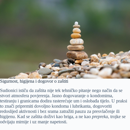
Sigurnost, higijena i dogovor o zaštiti
Sudionici ističu da zaštita nije tek tehničko pitanje nego način da se
stvori atmosfera povjerenja. Jasno dogovaranje o kondomima,
testiranju i granicama dodira rasterećuje um i oslobađa tijelo. U praksi
to znači pripremiti dovoljno kondoma i lubrikanta, dogovoriti
redoslijed aktivnosti i bez srama zatražiti pauzu za presvlačenje ili
higijenu. Kad se zaštita doživi kao briga, a ne kao
prepreka
, trojke se
odvijaju mirnije i uz manje napetosti.