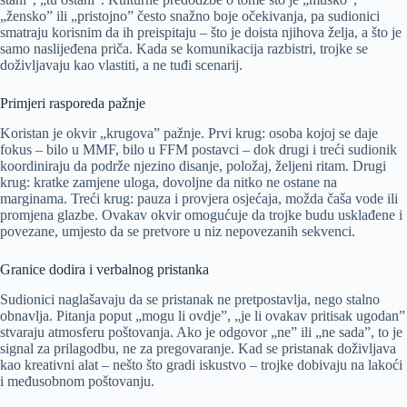
„žensko” ili „pristojno” često snažno boje očekivanja, pa sudionici
smatraju korisnim da ih preispitaju – što je doista njihova želja, a što je
samo naslijeđena priča. Kada se komunikacija razbistri, trojke se
doživljavaju kao vlastiti, a ne tuđi scenarij.
Primjeri rasporeda pažnje
Koristan je okvir „krugova” pažnje. Prvi krug: osoba kojoj se daje
fokus – bilo u MMF, bilo u FFM postavci – dok drugi i treći sudionik
koordiniraju da podrže njezino disanje, položaj, željeni ritam. Drugi
krug: kratke zamjene uloga, dovoljne da nitko ne ostane na
marginama. Treći krug: pauza i provjera osjećaja, možda čaša vode ili
promjena glazbe. Ovakav okvir omogućuje da trojke budu usklađene i
povezane, umjesto da se pretvore u niz nepovezanih sekvenci.
Granice dodira i verbalnog pristanka
Sudionici naglašavaju da se pristanak ne pretpostavlja, nego stalno
obnavlja. Pitanja poput „mogu li ovdje”, „je li ovakav pritisak ugodan”
stvaraju atmosferu poštovanja. Ako je odgovor „ne” ili „ne sada”, to je
signal za prilagodbu, ne za pregovaranje. Kad se pristanak doživljava
kao kreativni alat – nešto što gradi iskustvo – trojke dobivaju na lakoći
i međusobnom poštovanju.