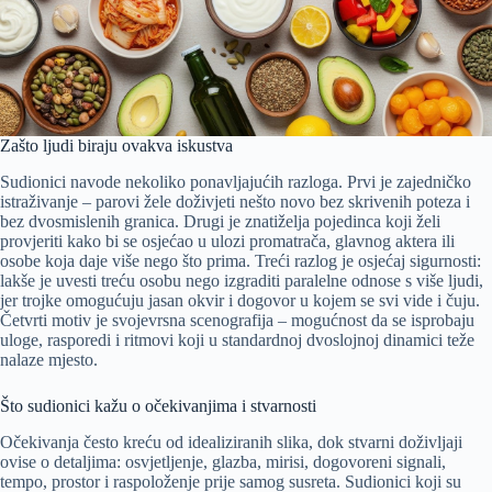
Zašto ljudi biraju ovakva iskustva
Sudionici navode nekoliko ponavljajućih razloga. Prvi je zajedničko
istraživanje – parovi žele doživjeti nešto novo bez skrivenih poteza i
bez dvosmislenih granica. Drugi je znatiželja pojedinca koji želi
provjeriti kako bi se osjećao u ulozi promatrača, glavnog aktera ili
osobe koja daje više nego što prima. Treći razlog je osjećaj sigurnosti:
lakše je uvesti treću osobu nego izgraditi paralelne odnose s više ljudi,
jer trojke omogućuju jasan okvir i dogovor u kojem se svi vide i čuju.
Četvrti motiv je svojevrsna scenografija – mogućnost da se isprobaju
uloge, rasporedi i ritmovi koji u standardnoj dvoslojnoj dinamici teže
nalaze mjesto.
Što sudionici kažu o očekivanjima i stvarnosti
Očekivanja često kreću od idealiziranih slika, dok stvarni doživljaji
ovise o detaljima: osvjetljenje, glazba, mirisi, dogovoreni signali,
tempo, prostor i raspoloženje prije samog susreta. Sudionici koji su