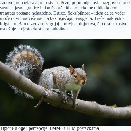
zadovoljni naglašavaju tri stvari. Prvo, pripremljenost – razgovori prije
susreta, jasne granice i plan što učiniti ako nekome u bilo kojem
trenutku postane nelagodno. Drugo, fleksibilnost – ideja da se večer
može odviti na više načina bez osjećaja neuspjeha. Treće, naknadna
briga – nježan razgovor, zagrljaj i provjera dojmova, čime se iskustvo
osnažuje umjesto da stvara pukotine.
Tipične uloge i percepcije u MMF i FFM postavkama