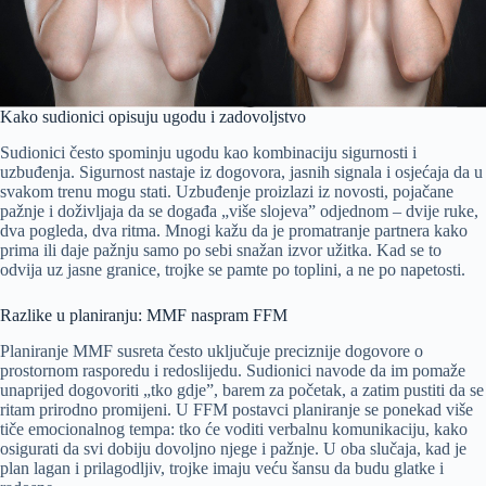
Kako sudionici opisuju ugodu i zadovoljstvo
Sudionici često spominju ugodu kao kombinaciju sigurnosti i
uzbuđenja. Sigurnost nastaje iz dogovora, jasnih signala i osjećaja da u
svakom trenu mogu stati. Uzbuđenje proizlazi iz novosti, pojačane
pažnje i doživljaja da se događa „više slojeva” odjednom – dvije ruke,
dva pogleda, dva ritma. Mnogi kažu da je promatranje partnera kako
prima ili daje pažnju samo po sebi snažan izvor užitka. Kad se to
odvija uz jasne granice, trojke se pamte po toplini, a ne po napetosti.
Razlike u planiranju: MMF naspram FFM
Planiranje MMF susreta često uključuje preciznije dogovore o
prostornom rasporedu i redoslijedu. Sudionici navode da im pomaže
unaprijed dogovoriti „tko gdje”, barem za početak, a zatim pustiti da se
ritam prirodno promijeni. U FFM postavci planiranje se ponekad više
tiče emocionalnog tempa: tko će voditi verbalnu komunikaciju, kako
osigurati da svi dobiju dovoljno njege i pažnje. U oba slučaja, kad je
plan lagan i prilagodljiv, trojke imaju veću šansu da budu glatke i