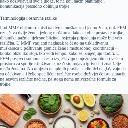
kako doživljavaju svoje uloge, te na koji način planiranje i
komunikacija presudno oblikuju trojke.
Terminologija i osnovne razlike
Pod MMF obično se misli na dvoje muškaraca i jednu ženu, dok FFM
označava dvije žene i jednog muškarca. Iako su obje postavke trojke,
dinamika pažnje, tjelesne blizine i osjećaja pripadanja može biti vrlo
različita. U MMF varijanti naglasak je često na usklađivanju
muškaraca u poštivanju granica žene i međusobnoj koordinaciji –
koliko blizu tko stoji, tko vodi tempo, kako se izmjenjuju dodiri. U
FFM postavci sudionici često izvještavaju o nježnijem ritmu i većem
prostoru za sporije istraživanje, uz čestu pojavu igrivosti i znatiželje
među ženama. No umjesto neupitnih pravila, sudionici naglašavaju da
su očekivanja i želje specifični: različite osobe doživjet će istu situaciju
na sasvim različite načine, pa stoga nema univerzalne formule za
trojke.