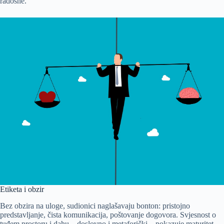
radosne.
Etiketa i obzir
Bez obzira na uloge, sudionici naglašavaju bonton: pristojno
predstavljanje, čista komunikacija, poštovanje dogovora. Svjesnost o
tuđem prostoru i dahu – doslovno i metaforički – pokazuje maturitet.