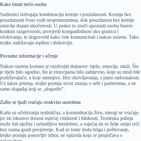
Kako birati treću osobu
Sudionici izdvajaju kombinaciju kemije i pouzdanosti. Kemija bez
pouzdanosti često vodi nesporazumima, dok pouzdanost bez kemije
ostavlja dojam ukočenosti. U praksi to znači upoznati osobu barem
kratkim razgovorom, provjeriti kompatibilnost oko granica i
očekivanja, te dogovoriti kako ćete komunicirati i nakon susreta. Tako
trojke zadržavaju toplinu i diskreciju.
Povratne informacije i učenje
Nakon susreta korisno je razdvojiti dojmove: tijelo, emocije, misli. Što
je tijelu bilo ugodno, što je emocijama bilo zahtjevno, koje su misli bile
podržavajuće, a koje sumnjive. Bez okrivljavanja, s puno radoznalosti.
Uz takav pristup, trojke postaju izvor znanja o sebi i partnerima, a ne
samo događaj koji se „dogodio”.
Zašto se ljudi vraćaju ovakvim susretima
Kada su očekivanja realistična, a komunikacija živa, mnogi se vraćaju
jer im iskustvo donosi osjećaj vitalnosti i bliskosti. Trostruka pažnja
može biti nježna i uzbudljiva istodobno, a osjećaj da se želje smiju reći
bez srama gradi povjerenje. Kad se tome doda briga i poštovanje,
trojke postaju ponovljiv izbor, ne epizoda koja se prepričava s
nelagodom.