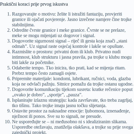
Praktični koraci prije prvog iskustva
Razgovarajte o motivu: želite li istražiti fantaziju, provjeriti
granice ili ojačati povjerenje. Jasno izrečene namjere čine trojke
stabilnijima.
Odredite čvrste granice i meke granice. Čvrste se ne prelaze,
meke se mogu mijenjati uz dogovor i signal.
Dogovorite sigurnosni signal – riječ ili gesta koja znači „stani
odmah”. Uz signal raste osjećaj kontrole i lakše se opuštate.
Razmislite o prostoru: privatni dom ili klub. Privatno nudi
intimnost, klub strukturu i jasna pravila, pa trojke u klubu mogu
biti lakše za početnike.
Odaberite tempo. Tko inicira, tko prati, kad se mijenja ritam.
Prebrz tempo često zamagli osjete.
Pripremite materijale: kondomi, lubrikant, ručnici, voda, glazba
koja ne odvlači pažnju. Sitnice pomažu da trojke ostanu ugodne.
Dogovorite komunikaciju tijekom susreta: kratke rečenice poput
„ovako je dobro”, „sporije”, „pauza”.
Isplanirajte izlaznu strategiju: kada završavate, tko treba zagrljaj,
tko tišinu. Tako trojke imaju jasnu točku slijetanja.
Ostavite prostor za naknadne emocije: ljubomora, iznenađenje,
nježnost ili ponos. Sve su to signali, ne presude.
Ne uspoređujte se – ni međusobno ni s idealiziranim slikama.
Usporedbe otežavaju, znatiželja olakšava, a trojke su prije svega
zajednički projekt.