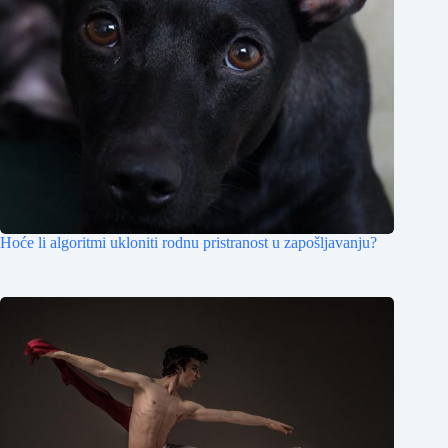
Hoće li algoritmi ukloniti rodnu pristranost u zapošljavanju?