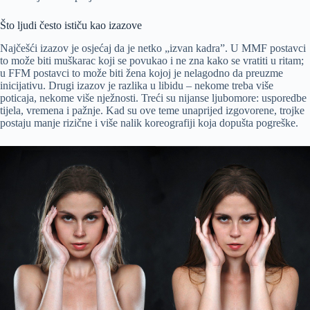
Što ljudi često ističu kao izazove
Najčešći izazov je osjećaj da je netko „izvan kadra”. U MMF postavci
to može biti muškarac koji se povukao i ne zna kako se vratiti u ritam;
u FFM postavci to može biti žena kojoj je nelagodno da preuzme
inicijativu. Drugi izazov je razlika u libidu – nekome treba više
poticaja, nekome više nježnosti. Treći su nijanse ljubomore: usporedbe
tijela, vremena i pažnje. Kad su ove teme unaprijed izgovorene, trojke
postaju manje rizične i više nalik koreografiji koja dopušta pogreške.