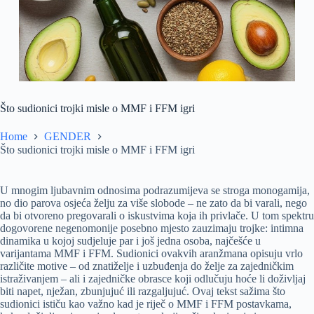
Što sudionici trojki misle o MMF i FFM igri
Home
GENDER
Što sudionici trojki misle o MMF i FFM igri
U mnogim ljubavnim odnosima podrazumijeva se stroga monogamija,
no dio parova osjeća želju za više slobode – ne zato da bi varali, nego
da bi otvoreno pregovarali o iskustvima koja ih privlače. U tom spektru
dogovorene negenomonije posebno mjesto zauzimaju trojke: intimna
dinamika u kojoj sudjeluje par i još jedna osoba, najčešće u
varijantama MMF i FFM. Sudionici ovakvih aranžmana opisuju vrlo
različite motive – od znatiželje i uzbuđenja do želje za zajedničkim
istraživanjem – ali i zajedničke obrasce koji odlučuju hoće li doživljaj
biti napet, nježan, zbunjujuć ili razgaljujuć. Ovaj tekst sažima što
sudionici ističu kao važno kad je riječ o MMF i FFM postavkama,