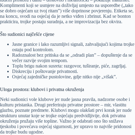
Komplimenti koji se usmjere na doživljaj umjesto na usporedbe („tako
se dobro osjećam uz tvoj ritam”) više doprinose povjerenju. Etiketa se,
na koncu, svodi na osjećaj da je netko viđen i zbrinut. Kad se bonton
prakticira, trojke postaju suradnja, a ne improvizacija bez okvira.
Što sudionici najčešće cijene
Jasne granice i lako razumljivi signali, zahvaljujući kojima trojke
ostaju pod kontrolom.
Radoznalost bez pritiska da se „odradi plan” – dopuštenje da se
večer razvije svojim tempom.
Toplu brigu nakon susreta: razgovor, tuširanje, piće, zagrljaj.
Diskreciju i poštovanje privatnosti.
Osjećaj zajedničke pustolovine, gdje nitko nije „višak”.
Uloga prostora: klubovi i privatna okruženja
Neki sudionici vole klubove jer nude jasna pravila, nadzorne osobe i
kulturu pristanka. Drugi preferiraju privatne prostore – mir, vlastitu
glazbu, poznate predmete. Klubovi mogu olakšati prvi korak jer nude
strukturu unutar koje se trojke osjećaju predvidljivije, dok privatna
okruženja pružaju više topline. Važno je odabrati ono što snižava
tjeskobu i povećava osjećaj sigurnosti, jer upravo to najviše pridonosi
da trojke budu ugodne.