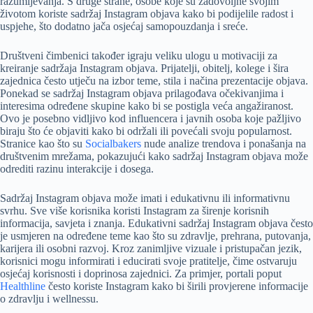
razumijevanja. S druge strane, osobe koje su zadovoljne svojim
životom koriste sadržaj Instagram objava kako bi podijelile radost i
uspjehe, što dodatno jača osjećaj samopouzdanja i sreće.
Društveni čimbenici također igraju veliku ulogu u motivaciji za
kreiranje sadržaja Instagram objava. Prijatelji, obitelj, kolege i šira
zajednica često utječu na izbor teme, stila i načina prezentacije objava.
Ponekad se sadržaj Instagram objava prilagođava očekivanjima i
interesima određene skupine kako bi se postigla veća angažiranost.
Ovo je posebno vidljivo kod influencera i javnih osoba koje pažljivo
biraju što će objaviti kako bi održali ili povećali svoju popularnost.
Stranice kao što su
Socialbakers
nude analize trendova i ponašanja na
društvenim mrežama, pokazujući kako sadržaj Instagram objava može
odrediti razinu interakcije i dosega.
Sadržaj Instagram objava može imati i edukativnu ili informativnu
svrhu. Sve više korisnika koristi Instagram za širenje korisnih
informacija, savjeta i znanja. Edukativni sadržaj Instagram objava često
je usmjeren na određene teme kao što su zdravlje, prehrana, putovanja,
karijera ili osobni razvoj. Kroz zanimljive vizuale i pristupačan jezik,
korisnici mogu informirati i educirati svoje pratitelje, čime ostvaruju
osjećaj korisnosti i doprinosa zajednici. Za primjer, portali poput
Healthline
često koriste Instagram kako bi širili provjerene informacije
o zdravlju i wellnessu.