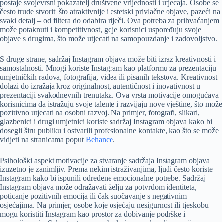
postaje svojevrsni pokazatelj društvene vrijednosti i utjecaja. Osobe se
često trude stvoriti što atraktivnije i estetski privlačne objave, pazeći na
svaki detalj – od filtera do odabira riječi. Ova potreba za prihvaćanjem
može potaknuti i kompetitivnost, gdje korisnici uspoređuju svoje
objave s drugima, što može utjecati na samopouzdanje i zadovoljstvo.
S druge strane, sadržaj Instagram objava može biti izraz kreativnosti i
samostalnosti. Mnogi koriste Instagram kao platformu za prezentaciju
umjetničkih radova, fotografija, videa ili pisanih tekstova. Kreativnost
dolazi do izražaja kroz originalnost, autentičnost i inovativnost u
prezentaciji svakodnevnih trenutaka. Ova vrsta motivacije omogućava
korisnicima da istražuju svoje talente i razvijaju nove vještine, što može
pozitivno utjecati na osobni razvoj. Na primjer, fotografi, slikari,
glazbenici i drugi umjetnici koriste sadržaj Instagram objava kako bi
dosegli širu publiku i ostvarili profesionalne kontakte, kao što se može
vidjeti na stranicama poput
Behance
.
Psihološki aspekt motivacije za stvaranje sadržaja Instagram objava
izuzetno je zanimljiv. Prema nekim istraživanjima, ljudi često koriste
Instagram kako bi ispunili određene emocionalne potrebe. Sadržaj
Instagram objava može odražavati želju za potvrdom identiteta,
poticanje pozitivnih emocija ili čak suočavanje s negativnim
osjećajima. Na primjer, osobe koje osjećaju nesigurnost ili tjeskobu
mogu koristiti Instagram kao prostor za dobivanje podrške i