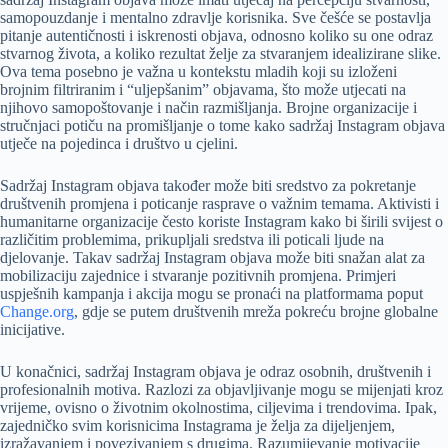
samopouzdanje i mentalno zdravlje korisnika. Sve češće se postavlja
pitanje autentičnosti i iskrenosti objava, odnosno koliko su one odraz
stvarnog života, a koliko rezultat želje za stvaranjem idealizirane slike.
Ova tema posebno je važna u kontekstu mladih koji su izloženi
brojnim filtriranim i “uljepšanim” objavama, što može utjecati na
njihovo samopoštovanje i način razmišljanja. Brojne organizacije i
stručnjaci potiču na promišljanje o tome kako sadržaj Instagram objava
utječe na pojedinca i društvo u cjelini.
Sadržaj Instagram objava također može biti sredstvo za pokretanje
društvenih promjena i poticanje rasprave o važnim temama. Aktivisti i
humanitarne organizacije često koriste Instagram kako bi širili svijest o
različitim problemima, prikupljali sredstva ili poticali ljude na
djelovanje. Takav sadržaj Instagram objava može biti snažan alat za
mobilizaciju zajednice i stvaranje pozitivnih promjena. Primjeri
uspješnih kampanja i akcija mogu se pronaći na platformama poput
Change.org
, gdje se putem društvenih mreža pokreću brojne globalne
inicijative.
U konačnici, sadržaj Instagram objava je odraz osobnih, društvenih i
profesionalnih motiva. Razlozi za objavljivanje mogu se mijenjati kroz
vrijeme, ovisno o životnim okolnostima, ciljevima i trendovima. Ipak,
zajedničko svim korisnicima Instagrama je želja za dijeljenjem,
izražavanjem i povezivanjem s drugima. Razumijevanje motivacije