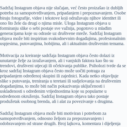
Sadržaj Instagram objava nije slučajan, već često proizašao iz dubljih
potreba za samopotvrđivanjem, pripadanjem i prepoznavanjem. Osobe
biraju fotografije, videe i tekstove koji odražavaju njihov identitet ili
ono što žele da drugi o njima misle. Uloga Instagram objava u
formiranju slike o sebi postaje sve važnija, pogotovo u mlađim
generacijama koje su odrasle uz društvene mreže. Sadržaj Instagram
objava može biti inspiriran svakodnevnim događajima, profesionalnim
uspjesima, putovanjima, hobijima, ali i aktualnim društvenim temama.
Motivacija za kreiranje sadržaja Instagram objava često dolazi iz
unutarnje želje za izražavanjem, ali i vanjskih faktora kao što su
trendovi, društveni utjecaji ili očekivanja publike. Psiholozi tvrde da se
kroz sadržaj Instagram objava često može uočiti potraga za
pripadanjem određenoj skupini ili zajednici. Kada netko objavljuje
slike s putovanja, treniranja u teretani ili sudjelovanja na društvenim
događanjima, to može biti način pokazivanja uključenosti i
usklađenosti s određenim vrijednostima koje su popularne u
određenom okruženju. Sadržaj Instagram objava tako postaje
produžetak osobnog brenda, ali i alat za povezivanje s drugima.
Sadržaj Instagram objava može biti motiviran i potrebom za
samopotvrđivanjem, odnosno željom za prepoznavanjem i
odobravanjem od strane drugih. Broj lajkova, komentara i dijeljenja