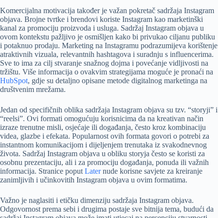
Komercijalna motivacija također je važan pokretač sadržaja Instagram
objava. Brojne tvrtke i brendovi koriste Instagram kao marketinški
kanal za promociju proizvoda i usluga. Sadržaj Instagram objava u
ovom kontekstu pažljivo je osmišljen kako bi privukao ciljanu publiku
i potaknuo prodaju. Marketing na Instagramu podrazumijeva korištenje
atraktivnih vizuala, relevantnih hashtagova i suradnju s influencerima.
Sve to ima za cilj stvaranje snažnog dojma i povećanje vidljivosti na
tržištu. Više informacija o ovakvim strategijama moguće je pronaći na
HubSpot
, gdje su detaljno opisane metode digitalnog marketinga na
društvenim mrežama.
Jedan od specifičnih oblika sadržaja Instagram objava su tzv. “storyji” i
“reelsi”. Ovi formati omogućuju korisnicima da na kreativan način
izraze trenutne misli, osjećaje ili događanja, često kroz kombinaciju
videa, glazbe i efekata. Popularnost ovih formata govori o potrebi za
instantnom komunikacijom i dijeljenjem trenutaka iz svakodnevnog
života. Sadržaj Instagram objava u obliku storyja često se koristi za
osobnu prezentaciju, ali i za promociju događanja, ponuda ili važnih
informacija. Stranice poput
Later
nude korisne savjete za kreiranje
zanimljivih i učinkovitih Instagram objava u ovim formatima.
Važno je naglasiti i etičku dimenziju sadržaja Instagram objava.
Odgovornost prema sebi i drugima postaje sve bitnija tema, budući da
sadržaj Instagram objava može imati utjecaj na percepciju stvarnosti,