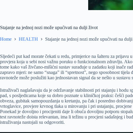
Stajanje na jednoj nozi može upućivati na dulji život
Home
HEALTH
Stajanje na jednoj nozi može upućivati na dulji
Sljedeći put kad morate čekati u redu, primjerice na šalteru za prijavu u
provjera koja u sebi nosi važnu poruku o funkcionalnom zdravlju. Ako 
tome kako vaš živčano-mišićni sustav surađuje u zadatku koji inače ra
zapravo mjeri: ne samo “snaga” ili “spretnost”, nego sposobnost tijela 
ravnoteže može poslužiti kao jednostavan signal da se nešto u sustavu 
Istraživači naglašavaju da je održavanje stabilnosti pri stajanju i hod
pad, s posljedicama koje su dobro poznate u kliničkoj praksi: češći pad
obveza, gubitak samopouzdanja u kretanju, pa čak i posredno dobivanje
vrtoglavice, provjere krvnog tlaka u mirovanju i pri ustajanju, procjen
Ponekad je dovoljno i procijeniti daje li obuća dovoljnu potporu stopalu
test ravnoteže doista relevantan, ima li težinu u procjeni sadašnjeg i b
istraživanja nastojali su odgovoriti.