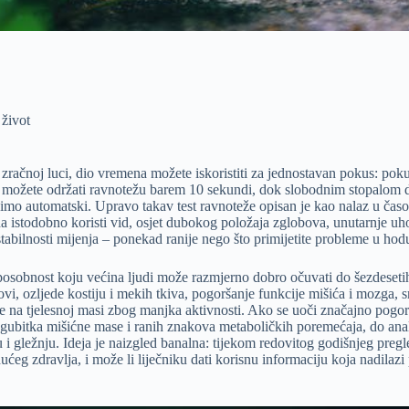
 život
 zračnoj luci, dio vremena možete iskoristiti za jednostavan pokus: pokuš
možete održati ravnotežu barem 10 sekundi, dok slobodnim stopalom dod
dimo automatski. Upravo takav test ravnoteže opisan je kao nalaz u čas
da istodobno koristi vid, osjet dubokog položaja zglobova, unutarnje uho
stabilnosti mijenja – ponekad ranije nego što primijetite probleme u ho
u sposobnost koju većina ljudi može razmjerno dobro očuvati do šezdeset
ovi, ozljede kostiju i mekih tkiva, pogoršanje funkcije mišića i mozga, 
 na tjelesnoj masi zbog manjka aktivnosti. Ako se uoči značajno pogorš
e gubitka mišićne mase i ranih znakova metaboličkih poremećaja, do anali
 i gležnju. Ideja je naizgled banalna: tijekom redovitog godišnjeg pregl
udućeg zdravlja, i može li liječniku dati korisnu informaciju koja nadila