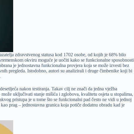
kazatelja zdravstvenog statusa kod 1702 osobe, od kojih je 68% bilo
m vremenskom okviru moguće je uočiti kako se funkcionalne sposobnosti
odabrana je jednostavna funkcionalna provjera koja se može izvesti bez
ih pregleda. Istodobno, autori su analizirali i druge čimbenike koji bi
.
 desetljeća nakon testiranja. Takav cilj ne znači da jedna vježba
može uključivati stanje mišića i zglobova, kvalitetu osjeta u stopalima,
vakvog pristupa je u tome što se funkcionalni pad često ne vidi u jednoj
iti kao prag – jednostavna granica koja potiče dodatnu obradu kad je