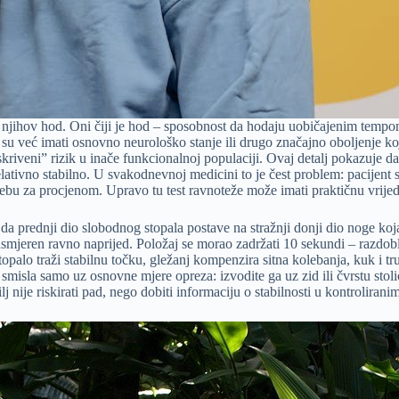
e i njihov hod. Oni čiji je hod – sposobnost da hodaju uobičajenim tempom
 već imati osnovno neurološko stanje ili drugo značajno oboljenje koje
kriveni” rizik u inače funkcionalnoj populaciji. Ovaj detalj pokazuje da 
relativno stabilno. U svakodnevnoj medicini to je čest problem: pacijent 
rebu za procjenom. Upravo tu test ravnoteže može imati praktičnu vrijedn
 da prednji dio slobodnog stopala postave na stražnji donji dio noge koj
iti usmjeren ravno naprijed. Položaj se morao zadržati 10 sekundi – razdo
topalo traži stabilnu točku, gležanj kompenzira sitna kolebanja, kuk i tr
 smisla samo uz osnovne mjere opreza: izvodite ga uz zid ili čvrstu stol
lj nije riskirati pad, nego dobiti informaciju o stabilnosti u kontrolirani