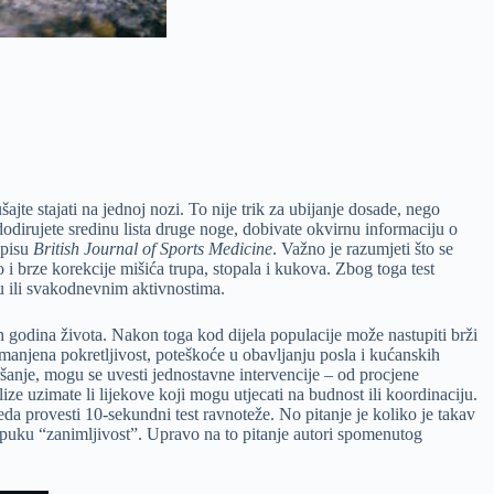
ajte stajati na jednoj nozi. To nije trik za ubijanje dosade, nego
irujete sredinu lista druge noge, dobivate okvirnu informaciju o
opisu
British Journal of Sports Medicine
. Važno je razumjeti što se
 i brze korekcije mišića trupa, stopala i kukova. Zbog toga test
du ili svakodnevnim aktivnostima.
ih godina života. Nakon toga kod dijela populacije može nastupiti brži
smanjena pokretljivost, poteškoće u obavljanju posla i kućanskih
anje, mogu se uvesti jednostavne intervencije – od procjene
ze uzimate li lijekove koji mogu utjecati na budnost ili koordinaciju.
eda provesti 10-sekundni test ravnoteže. No pitanje je koliko je takav
zi puku “zanimljivost”. Upravo na to pitanje autori spomenutog