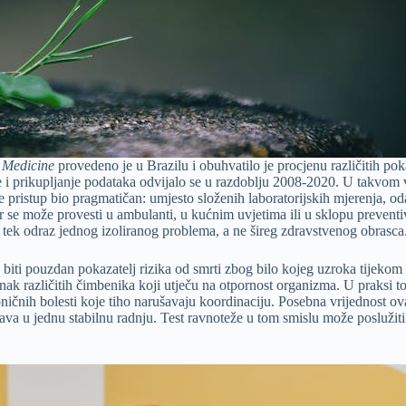
s Medicine
provedeno je u Brazilu i obuhvatilo je procjenu različitih po
e i prikupljanje podataka odvijalo se u razdoblju 2008-2020. U takvo
 je pristup bio pragmatičan: umjesto složenih laboratorijskih mjerenja, 
se može provesti u ambulanti, u kućnim uvjetima ili u sklopu preventivn
e tek odraz jednog izoliranog problema, a ne šireg zdravstvenog obrasca
eže biti pouzdan pokazatelj rizika od smrti zbog bilo kojeg uzroka tijekom
ak različitih čimbenika koji utječu na otpornost organizma. U praksi to 
roničnih bolesti koje tiho narušavaju koordinaciju. Posebna vrijednost o
sustava u jednu stabilnu radnju. Test ravnoteže u tom smislu može posluž