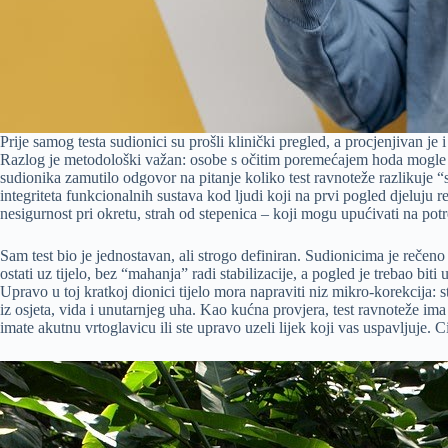
Prije samog testa sudionici su prošli klinički pregled, a procjenjivan j
Razlog je metodološki važan: osobe s očitim poremećajem hoda mogle su
sudionika zamutilo odgovor na pitanje koliko test ravnoteže razlikuje “s
integriteta funkcionalnih sustava kod ljudi koji na prvi pogled djeluju 
nesigurnost pri okretu, strah od stepenica – koji mogu upućivati na pot
Sam test bio je jednostavan, ali strogo definiran. Sudionicima je rečeno
ostati uz tijelo, bez “mahanja” radi stabilizacije, a pogled je trebao b
Upravo u toj kratkoj dionici tijelo mora napraviti niz mikro-korekcija: s
iz osjeta, vida i unutarnjeg uha. Kao kućna provjera, test ravnoteže ima
imate akutnu vrtoglavicu ili ste upravo uzeli lijek koji vas uspavljuje. Ci