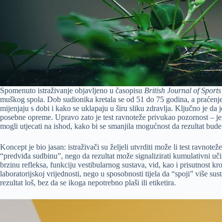
Spomenuto istraživanje objavljeno u časopisu
British Journal of Sport
muškog spola. Dob sudionika kretala se od 51 do 75 godina, a praćenj
mijenjaju s dobi i kako se uklapaju u širu sliku zdravlja. Ključno je da
posebne opreme. Upravo zato je test ravnoteže privukao pozornost – jer 
mogli utjecati na ishod, kako bi se smanjila mogućnost da rezultat bud
Koncept je bio jasan: istraživači su željeli utvrditi može li test ravnot
“predviđa sudbinu”, nego da rezultat može signalizirati kumulativni učin
brzinu refleksa, funkciju vestibularnog sustava, vid, kao i prisutnost k
laboratorijskoj vrijednosti, nego u sposobnosti tijela da “spoji” više 
rezultat loš, bez da se ikoga nepotrebno plaši ili etiketira.