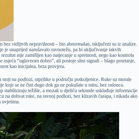
 bez vidljivih nepravilnosti – bio abnormalan, isključeni su iz analize.
 je unaprijed narušavalo ravnotežu, pa bi uključivanje takvih
rezultat nije zamišljen kao natjecanje u spretnosti, nego kao kontrola
se osjeća “uglavnom dobro”, ali postoje sitni signali – blago posrtanje,
ost kao inicijalna, brza provjera.
a stoji na podlozi, otprilike u području potkoljenice. Ruke su morale
blje koje se ne čini dugo dok ga ne pokušate u miru, bez oslonca.
up stabiliziraju težište, a mozak u djeliću sekunde usklađuje informacije
icu na dohvat ruke, na ravnoj podlozi, bez klizavih čarapa, i nikada ako
m uvjetima.