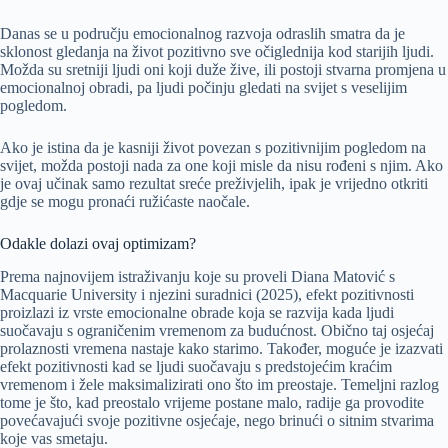
Danas se u području emocionalnog razvoja odraslih smatra da je
sklonost gledanja na život pozitivno sve očiglednija kod starijih ljudi.
Možda su sretniji ljudi oni koji duže žive, ili postoji stvarna promjena u
emocionalnoj obradi, pa ljudi počinju gledati na svijet s veselijim
pogledom.
Ako je istina da je kasniji život povezan s pozitivnijim pogledom na
svijet, možda postoji nada za one koji misle da nisu rođeni s njim. Ako
je ovaj učinak samo rezultat sreće preživjelih, ipak je vrijedno otkriti
gdje se mogu pronaći ružićaste naočale.
Odakle dolazi ovaj optimizam?
Prema najnovijem istraživanju koje su proveli Diana Matović s
Macquarie University i njezini suradnici (2025), efekt pozitivnosti
proizlazi iz vrste emocionalne obrade koja se razvija kada ljudi
suočavaju s ograničenim vremenom za budućnost. Obično taj osjećaj
prolaznosti vremena nastaje kako starimo. Također, moguće je izazvati
efekt pozitivnosti kad se ljudi suočavaju s predstojećim kraćim
vremenom i žele maksimalizirati ono što im preostaje. Temeljni razlog
tome je što, kad preostalo vrijeme postane malo, radije ga provodite
povećavajući svoje pozitivne osjećaje, nego brinući o sitnim stvarima
koje vas smetaju.