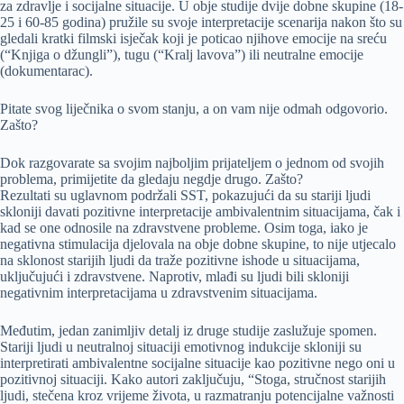
za zdravlje i socijalne situacije. U obje studije dvije dobne skupine (18-
25 i 60-85 godina) pružile su svoje interpretacije scenarija nakon što su
gledali kratki filmski isječak koji je poticao njihove emocije na sreću
(“Knjiga o džungli”), tugu (“Kralj lavova”) ili neutralne emocije
(dokumentarac).
Pitate svog liječnika o svom stanju, a on vam nije odmah odgovorio.
Zašto?
Dok razgovarate sa svojim najboljim prijateljem o jednom od svojih
problema, primijetite da gledaju negdje drugo. Zašto?
Rezultati su uglavnom podržali SST, pokazujući da su stariji ljudi
skloniji davati pozitivne interpretacije ambivalentnim situacijama, čak i
kad se one odnosile na zdravstvene probleme. Osim toga, iako je
negativna stimulacija djelovala na obje dobne skupine, to nije utjecalo
na sklonost starijih ljudi da traže pozitivne ishode u situacijama,
uključujući i zdravstvene. Naprotiv, mlađi su ljudi bili skloniji
negativnim interpretacijama u zdravstvenim situacijama.
Međutim, jedan zanimljiv detalj iz druge studije zaslužuje spomen.
Stariji ljudi u neutralnoj situaciji emotivnog indukcije skloniji su
interpretirati ambivalentne socijalne situacije kao pozitivne nego oni u
pozitivnoj situaciji. Kako autori zaključuju, “Stoga, stručnost starijih
ljudi, stečena kroz vrijeme života, u razmatranju potencijalne važnosti