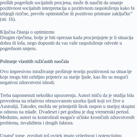
prošlih pogrešnih socijalnih procjena, može ih naučiti da smanje
pozitivnost socijalnih interpretacija u pozitivnom raspoloženju kako bi
izbjegli rizične, previše optimistične ili pozitivno pristrane zaključke”
(str. 16).
Ključna čitanja o optimizmu
Drugim riječima, bolje je biti oprezan kada procjenjujete je li situacija
dobra ili loša, nego dopustiti da vas vaše raspoloženje odvede u
pogrešnom smjeru.
Poliranje vlastitih ružićastih naočala
Ovo impresivno istraživanje proširuje teoriju pozitivnosti na situacije
koje mogu biti ozbiljno prijeteće za starije ljude, kao što su mogući
negativni zdravstveni ishodi.
Treba napomenuti nekoliko upozorenja. Autori ističu da je studija bila
provedena na relativno obrazovanom uzorku ljudi koji svi žive u
Australiji. Također, možda ste primijetili širok raspon u starijoj skupini
u odnosu na mlađe. Dvadeset i pet godina je dug vremenski period.
Međutim, autori su kontrolirali moguće učinke kroničnih zdravstvenih
problema, invaliditeta i drugih faktora.
Unatoč tome, rezultati još uvijek imaju vrijednost i potencijalnu