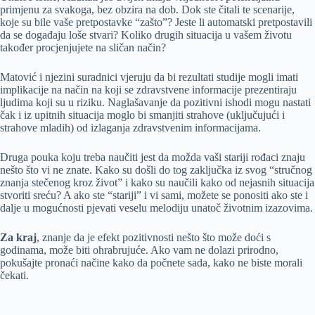
primjenu za svakoga, bez obzira na dob. Dok ste čitali te scenarije,
koje su bile vaše pretpostavke “zašto”? Jeste li automatski pretpostavili
da se događaju loše stvari? Koliko drugih situacija u vašem životu
također procjenjujete na sličan način?
Matović i njezini suradnici vjeruju da bi rezultati studije mogli imati
implikacije na način na koji se zdravstvene informacije prezentiraju
ljudima koji su u riziku. Naglašavanje da pozitivni ishodi mogu nastati
čak i iz upitnih situacija moglo bi smanjiti strahove (uključujući i
strahove mladih) od izlaganja zdravstvenim informacijama.
Druga pouka koju treba naučiti jest da možda vaši stariji rođaci znaju
nešto što vi ne znate. Kako su došli do tog zaključka iz svog “stručnog
znanja stečenog kroz život” i kako su naučili kako od nejasnih situacija
stvoriti sreću? A ako ste “stariji” i vi sami, možete se ponositi ako ste i
dalje u mogućnosti pjevati veselu melodiju unatoč životnim izazovima.
Za kraj
, znanje da je efekt pozitivnosti nešto što može doći s
godinama, može biti ohrabrujuće. Ako vam ne dolazi prirodno,
pokušajte pronaći načine kako da počnete sada, kako ne biste morali
čekati.