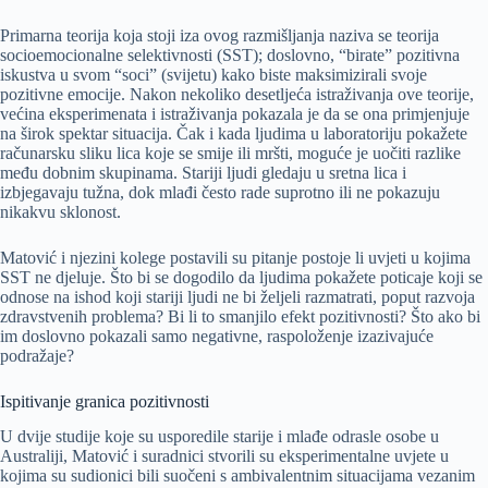
Primarna teorija koja stoji iza ovog razmišljanja naziva se teorija
socioemocionalne selektivnosti (SST); doslovno, “birate” pozitivna
iskustva u svom “soci” (svijetu) kako biste maksimizirali svoje
pozitivne emocije. Nakon nekoliko desetljeća istraživanja ove teorije,
većina eksperimenata i istraživanja pokazala je da se ona primjenjuje
na širok spektar situacija. Čak i kada ljudima u laboratoriju pokažete
računarsku sliku lica koje se smije ili mršti, moguće je uočiti razlike
među dobnim skupinama. Stariji ljudi gledaju u sretna lica i
izbjegavaju tužna, dok mlađi često rade suprotno ili ne pokazuju
nikakvu sklonost.
Matović i njezini kolege postavili su pitanje postoje li uvjeti u kojima
SST ne djeluje. Što bi se dogodilo da ljudima pokažete poticaje koji se
odnose na ishod koji stariji ljudi ne bi željeli razmatrati, poput razvoja
zdravstvenih problema? Bi li to smanjilo efekt pozitivnosti? Što ako bi
im doslovno pokazali samo negativne, raspoloženje izazivajuće
podražaje?
Ispitivanje granica pozitivnosti
U dvije studije koje su usporedile starije i mlađe odrasle osobe u
Australiji, Matović i suradnici stvorili su eksperimentalne uvjete u
kojima su sudionici bili suočeni s ambivalentnim situacijama vezanim