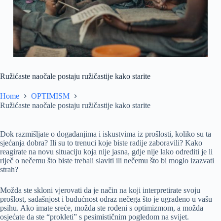
Ružićaste naočale postaju ružičastije kako starite
Home
OPTIMISM
Ružićaste naočale postaju ružičastije kako starite
Dok razmišljate o događanjima i iskustvima iz prošlosti, koliko su ta
sjećanja dobra? Ili su to trenuci koje biste radije zaboravili? Kako
reagirate na novu situaciju koja nije jasna, gdje nije lako odrediti je li
riječ o nečemu što biste trebali slaviti ili nečemu što bi moglo izazvati
strah?
Možda ste skloni vjerovati da je način na koji interpretirate svoju
prošlost, sadašnjost i budućnost odraz nečega što je ugrađeno u vašu
psihu. Ako imate sreće, možda ste rođeni s optimizmom, a možda
osjećate da ste “prokleti” s pesimističnim pogledom na svijet.