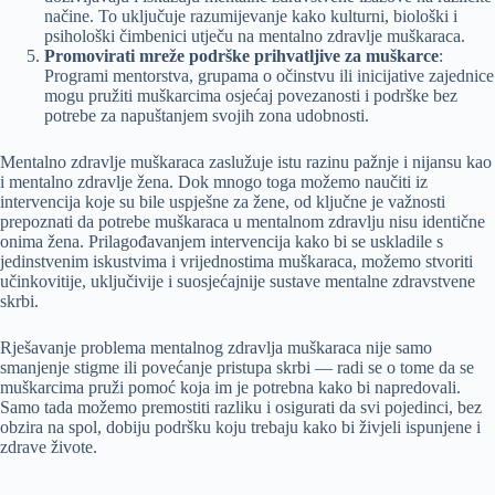
načine. To uključuje razumijevanje kako kulturni, biološki i
psihološki čimbenici utječu na mentalno zdravlje muškaraca.
Promovirati mreže podrške prihvatljive za muškarce
:
Programi mentorstva, grupama o očinstvu ili inicijative zajednice
mogu pružiti muškarcima osjećaj povezanosti i podrške bez
potrebe za napuštanjem svojih zona udobnosti.
Mentalno zdravlje muškaraca zaslužuje istu razinu pažnje i nijansu kao
i mentalno zdravlje žena. Dok mnogo toga možemo naučiti iz
intervencija koje su bile uspješne za žene, od ključne je važnosti
prepoznati da potrebe muškaraca u mentalnom zdravlju nisu identične
onima žena. Prilagođavanjem intervencija kako bi se uskladile s
jedinstvenim iskustvima i vrijednostima muškaraca, možemo stvoriti
učinkovitije, uključivije i suosjećajnije sustave mentalne zdravstvene
skrbi.
Rješavanje problema mentalnog zdravlja muškaraca nije samo
smanjenje stigme ili povećanje pristupa skrbi — radi se o tome da se
muškarcima pruži pomoć koja im je potrebna kako bi napredovali.
Samo tada možemo premostiti razliku i osigurati da svi pojedinci, bez
obzira na spol, dobiju podršku koju trebaju kako bi živjeli ispunjene i
zdrave živote.