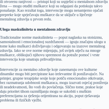
ili otvorenu ranjivost — pristupi koji su uspješni u mentalnom zdravlju
žena — mogu otuđiti muškarce koji su odgajani da potiskuju takvo
ponašanje. Kao rezultat toga, intervencije mogu nenamjerno ojačati
prepreke koje sprječavaju muškarce da se uključe u liječenje
mentalnog zdravlja u prvom redu.
Uloga maskuliniteta u mentalnom zdravlju
Tradicionalne norme maskuliniteta — poput naglaska na stoisizmu,
samostalnosti i emocionalnoj suzdržanosti — igraju značajnu ulogu u
tome kako muškarci doživljavaju i odgovaraju na izazove mentalnog
zdravlja. Iako se ove norme mijenjaju, još uvijek utječu na mnoge
muškarce, oblikujući njihovu spremnost da potraže pomoć i vrste
intervencija koje smatraju prihvatljivima.
Intervencije za mentalno zdravlje koje zanemaruju ove kulturne
dinamike mogu biti percipirane kao irelevantne ili ponižavajuće. Na
primjer, grupne terapijske sesije koje potiču emocionalno otkrivanje,
bez razmatranja udobnosti muškaraca, mogu izazvati osjećaj poniženja
ili neadekvatnosti, što vodi do povlačenja. Slično tome, prakse koje
daju prioritet tihom razmišljanju mogu se sukobiti s muškim
preferencijama za rješenja orijentirana na akciju, poput rješavanja
problema ili fizičkih vježbi.