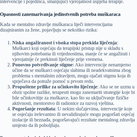
intervencije i pojedinca, smanjujući vjerojatnost uspjeha terapije.
Opasnosti zanemarivanja jedinstvenih potreba muškaraca
Kada se mentalno zdravlje muškaraca liječi intervencijama
dizajniranim za žene, pojavljuju se nekoliko rizika:
Niska angažiranost i visoka stopa prekida liječenja
:
Muškarci koji osjećaju da terapijski pristup nije u skladu s
njihovim potrebama ili vrijednostima, manje će se angažirati i
vjerojatnije će prekinuti liječenje prije vremena.
Ponovno potvrđivanje stigme
: Ako intervencije nenamjerno
učine da se muškarci osjećaju slabima ili neadekvatnima zbog
problema s mentalnim zdravljem, mogu ojačati stigmu koja ih
sprječava da potraže pomoć u prvom redu.
Propuštene prilike za učinkovito liječenje
: Ako se ne uzmu u
obzir spolne razlike, terapeuti mogu zanemariti strategije koje bi
bile učinkovitije za muškarce, kao što su uključivanje fizičke
aktivnosti, mentorstvo ili radionice za razvoj vještina.
Pogoršanje rezultata
: U nekim slučajevima, intervencije koje
se osjećaju irelevantno ili nevalidirajuće mogu pogoršati osjećaj
izolacije ili beznađa, pogoršavajući rezultate mentalnog zdravlja
umjesto da ih poboljšaju.