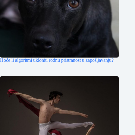
Hoće li algoritmi ukloniti rodnu pristranost u zapošljavanju?