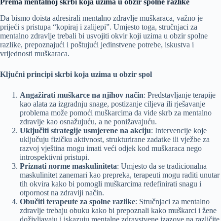
Prema mentalnoj skrbi koja uzima u obzir spolne razlike
Da bismo doista adresirali mentalno zdravlje muškaraca, važno je
prijeći s pristupa “kopiraj i zalijepi”. Umjesto toga, stručnjaci za
mentalno zdravlje trebali bi usvojiti okvir koji uzima u obzir spolne
razlike, prepoznajući i poštujući jedinstvene potrebe, iskustva i
vrijednosti muškaraca.
Ključni principi skrbi koja uzima u obzir spol
Angažirati muškarce na njihov način
: Predstavljanje terapije
kao alata za izgradnju snage, postizanje ciljeva ili rješavanje
problema može pomoći muškarcima da vide skrb za mentalno
zdravlje kao osnažujuću, a ne ponižavajuću.
Uključiti strategije usmjerene na akciju
: Intervencije koje
uključuju fizičku aktivnost, strukturirane zadatke ili vježbe za
razvoj vještina mogu imati veći odjek kod muškaraca nego
introspektivni pristupi.
Priznati norme maskuliniteta
: Umjesto da se tradicionalna
maskulinitet zanemari kao prepreka, terapeuti mogu raditi unutar
tih okvira kako bi pomogli muškarcima redefinirati snagu i
otpornost na zdraviji način.
Obučiti terapeute za spolne razlike
: Stručnjaci za mentalno
zdravlje trebaju obuku kako bi prepoznali kako muškarci i žene
doživljavaju i iskazuju mentalne zdravstvene izazove na različite