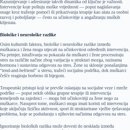
Razumijevanje i adresiranje takvih dinamika od ključne je važnosti.
Intervencije koje poštuju muške vrijednosti — poput naglašavanja
snage kroz traženje pomoći ili prikazivanja terapije kao alata za osobni
razvoj i poboljšanje — često su učinkovitije u angažiranju muških
klijenata.
Biološke i neurološke razlike
Osim kulturnih faktora, biološke i neurološke razlike između
muškaraca i žena mogu utjecati na učinkovitost određenih intervencija.
Na primjer, istraživanja su pokazala da muškarci i žene procesuiraju
stres na različite načine zbog varijacija u strukturi mozga, razinama
hormona i sustavima odgovora na stres. Žene su sklonije ponašanjima
“tend-and-befriend” u stresu, tražeći socijalnu podršku, dok muškarci
češće reagiraju borbeno ili bijegom.
Terapeutski pristupi koji se previše oslanjaju na socijalne veze i mreže
podrške — poput nekih oblika grupne terapije ili intervencija
temeljenih na zajednici — mogu biti učinkovitiji za žene nego za
muškarce. Nasuprot tome, muškarci mogu imati koristi od intervencija
koje uključuju fizičku aktivnost, sport ili strukturirane vježbe rješavanja
problema, koje se podudaraju s njihovim načinima odgovora na stres.
Ignoriranje bioloških razlika može dovesti do nesklada između