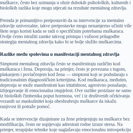
muškarce, često bez uzimanja u obzir dubokih psiholoških, kulturnih i
bioloških razlika koje mogu utjecati na rezultate mentalnog zdravlja.
Premda je primamljivo pretpostaviti da su intervencije za mentalno
zdravlje univerzalne, takve pretpostavke mogu nenamjerno učiniti više
štete nego koristi kada se radi o specifičnim potrebama muškaraca.
Ovdje ćemo istražiti zamke takvog pristupa i važnost prilagodbe
strategija mentalnog zdravlja kako bi se bolje služilo muškarcima.
Razlike među spolovima u manifestaciji mentalnog zdravlja
Simptomi mentalnog zdravlja često se manifestiraju različito kod
muškaraca i žena. Depresija, na primjer, često je povezana s tugom,
plakanjem i povlačenjem kod žena — simptomi koji se podudaraju s
tradicionalnim dijagnostičkim kriterijima. Kod muškaraca, međutim,
depresija se može manifestirati kao iritabilnost, agresivno ponašanje,
izbjegavanje ili emocionalna otupjelost. Ove razlike proizlaze ne samo
iz bioloških čimbenika poput hormona, već i iz društvenih očekivanja
vezanih uz maskulinitet koja obeshrabruju muškarce da iskažu
ranjivost ili potraže pomoć.
Kada se intervencije dizajnirane za žene primjenjuju na muškarce bez
modifikacija, često ne uspijevaju adresirati rodne izraze stresa. Na
primjer, terapijske tehnike koje naglašavaju emocionalnu introspekciju