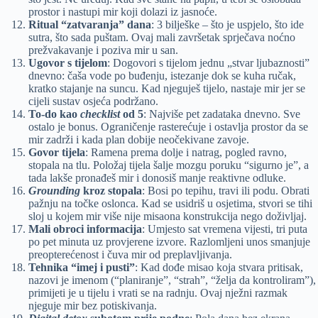
prostor i nastupi mir koji dolazi iz jasnoće.
Ritual “zatvaranja” dana
: 3 bilješke – što je uspjelo, što ide
sutra, što sada puštam. Ovaj mali završetak sprječava noćno
prežvakavanje i poziva mir u san.
Ugovor s tijelom
: Dogovori s tijelom jednu „stvar ljubaznosti”
dnevno: čaša vode po buđenju, istezanje dok se kuha ručak,
kratko stajanje na suncu. Kad njeguješ tijelo, nastaje mir jer se
cijeli sustav osjeća podržano.
To-do kao
checklist
od 5
: Najviše pet zadataka dnevno. Sve
ostalo je bonus. Ograničenje rasterećuje i ostavlja prostor da se
mir zadrži i kada plan dobije neočekivane zavoje.
Govor tijela
: Ramena prema dolje i natrag, pogled ravno,
stopala na tlu. Položaj tijela šalje mozgu poruku “sigurno je”, a
tada lakše pronađeš mir i donosiš manje reaktivne odluke.
Grounding
kroz stopala
: Bosi po tepihu, travi ili podu. Obrati
pažnju na točke oslonca. Kad se usidriš u osjetima, stvori se tihi
sloj u kojem mir više nije misaona konstrukcija nego doživljaj.
Mali obroci informacija
: Umjesto sat vremena vijesti, tri puta
po pet minuta uz provjerene izvore. Razlomljeni unos smanjuje
preopterećenost i čuva mir od preplavljivanja.
Tehnika “imej i pusti”
: Kad dođe misao koja stvara pritisak,
nazovi je imenom (“planiranje”, “strah”, “želja da kontroliram”),
primijeti je u tijelu i vrati se na radnju. Ovaj nježni razmak
njeguje mir bez potiskivanja.