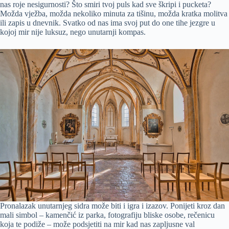
nas roje nesigurnosti? Što smiri tvoj puls kad sve škripi i pucketa?
Možda vježba, možda nekoliko minuta za tišinu, možda kratka molitva
ili zapis u dnevnik. Svatko od nas ima svoj put do one tihe jezgre u
kojoj mir nije luksuz, nego unutarnji kompas.
Pronalazak unutarnjeg sidra može biti i igra i izazov. Ponijeti kroz dan
mali simbol – kamenčić iz parka, fotografiju bliske osobe, rečenicu
koja te podiže – može podsjetiti na mir kad nas zapljusne val