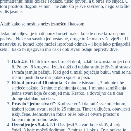
promatranju: misli dolaze i odlaze, tijelo govori, a ti biraš što slijedi. U
tom prostoru dogodi se mir – ne zato što je sve savršeno, nego zato što
vidiš jasnije.
Alati: kako se nositi s neizvjesnošću i kaosom
Jedan od ciljeva je imati pouzdan set praksi koje te nose kroz uspone i
padove. Neke su sasvim jednostavne, druge traže malo više vježbe. U
nastavku su koraci koje možeš isprobati odmah – i koje lako prilagodiš
sebi – kako bi njegovali mir čak i dok stvari ostaju nepredvidive.
Dah 4-6
: Udah kroz nos brojeći do 4, izdah kroz usta brojeći do
6. Ponovi 8 krugova. Izdah duži od udaha smiruje živčani sustav
i vraća jasniju pažnju. Kad god ti misli pojačaju buku, vrati se na
ritam i pusti da se mir polako spusti u prsa.
Ritual jutra od 10 minuta
: 3 minute istezanja, 3 minute tihe
sjedeće pažnje, 3 minute planiranja dana, 1 minuta zamišljanja
jedne stvari koja će donijeti mir. Kratko, a dovoljno da ti dan
dobije stabilan početak.
Pravilo “jedne stvari”
: Kad sve vrišti da radiš sve odjednom,
izaberi jednu stvar i radi je 25 minuta. Timer uključen, obavijesti
isključene. Jednostavan fokus briše buku i otvara prostor u
kojem mir prirodno raste.
Uzemljenje s 5-4-3-2-1
: Osvijesti 5 stvari koje vidiš, 4 koje
čuješ, 3 koje možeš dodirnuti, 2 mirisa i 1 okus. Ova praksa je