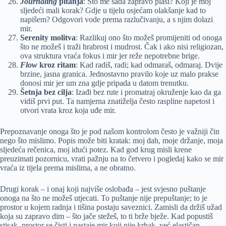
Journaling
pitanja
: Što me sada zapravo plaši? Koji je moj
sljedeći mali korak? Gdje u tijelu osjećam olakšanje kad to
napišem? Odgovori vode prema razlučivanju, a s njim dolazi
mir.
Serenity molitva
: Razlikuj ono što možeš promijeniti od onoga
što ne možeš i traži hrabrost i mudrost. Čak i ako nisi religiozan,
ova struktura vraća fokus i mir jer reže nepotrebne brige.
Flow
kroz ritam
: Kad radiš, radi; kad odmaraš, odmaraj. Dvije
brzine, jasna granica. Jednostavno pravilo koje uz malo prakse
donosi mir jer um zna gdje pripada u datom trenutku.
Šetnja bez cilja
: Izađi bez rute i promatraj okruženje kao da ga
vidiš prvi put. Ta namjerna znatiželja često raspline napetost i
otvori vrata kroz koja uđe mir.
Prepoznavanje onoga što je pod našom kontrolom često je važniji čin
nego što mislimo. Popis može biti kratak: moj dah, moje držanje, moja
sljedeća rečenica, moj idući potez. Kad god krug misli krene
preuzimati pozornicu, vrati pažnju na to četvero i pogledaj kako se mir
vraća iz tijela prema mislima, a ne obratno.
Drugi korak – i onaj koji najviše oslobađa – jest svjesno puštanje
onoga na što ne možeš utjecati. To puštanje nije prepuštanje; to je
prostor u kojem radnja i tišina postaju saveznici. Zamisli da držiš užad
koja su zapravo dim – što jače stežeš, to ti brže bježe. Kad popustiš
stisak, prostor se čisti i nastaje mir koji nije krhak, već elastičan.