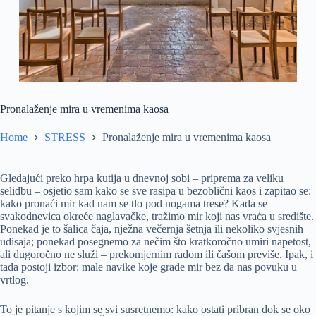
Pronalaženje mira u vremenima kaosa
Home
STRESS
Pronalaženje mira u vremenima kaosa
Gledajući preko hrpa kutija u dnevnoj sobi – priprema za veliku
selidbu – osjetio sam kako se sve rasipa u bezoblični kaos i zapitao se:
kako pronaći mir kad nam se tlo pod nogama trese? Kada se
svakodnevica okreće naglavačke, tražimo mir koji nas vraća u središte.
Ponekad je to šalica čaja, nježna večernja šetnja ili nekoliko svjesnih
udisaja; ponekad posegnemo za nečim što kratkoročno umiri napetost,
ali dugoročno ne služi – prekomjernim radom ili čašom previše. Ipak, i
tada postoji izbor: male navike koje grade mir bez da nas povuku u
vrtlog.
To je pitanje s kojim se svi susretnemo: kako ostati pribran dok se oko