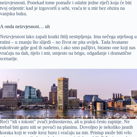
neizvjesnosti. Ponekad tome pomaže i odabir jedne riječi koja će biti
tvoj orijentir: kad je izgovoriš u sebi, vraća te u mir bez obzira na
vanjsku buku.
A onda neizvjesnost… uh
Neizvjesnost lako zapali kratki fitilj nestrpljenja. Ima nečega utješnog u
rutini – u znanju što slijedi – no život ne pita uvijek. Tada hvatamo
rukohvate gdje god ih nađemo, i ako smo pažljivi, biramo one koji nas
vraćaju na dah, tijelo i mir, umjesto na brigu, odgađanje i dramatične
scenarije.
Reći “idi s tokom” zvuči jednostavno, ali u praksi često zapinje. Ne
trebaš biti guru niti se povući na planinu. Dovoljno je nekoliko jasnih
koraka koji te vode kroz buru i vraćaju na mir. Pristup može biti vrlo