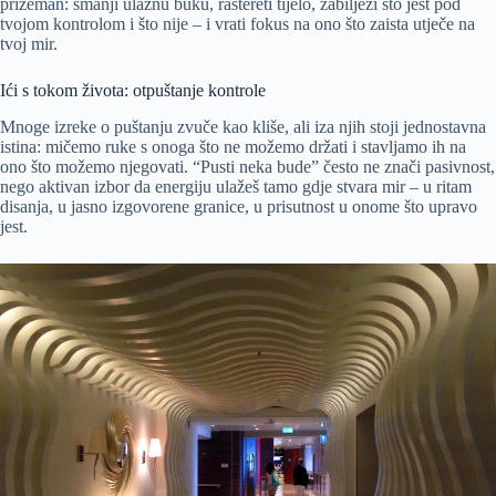
prizeman: smanji ulaznu buku, rastereti tijelo, zabilježi što jest pod
tvojom kontrolom i što nije – i vrati fokus na ono što zaista utječe na
tvoj mir.
Ići s tokom života: otpuštanje kontrole
Mnoge izreke o puštanju zvuče kao kliše, ali iza njih stoji jednostavna
istina: mičemo ruke s onoga što ne možemo držati i stavljamo ih na
ono što možemo njegovati. “Pusti neka bude” često ne znači pasivnost,
nego aktivan izbor da energiju ulažeš tamo gdje stvara mir – u ritam
disanja, u jasno izgovorene granice, u prisutnost u onome što upravo
jest.