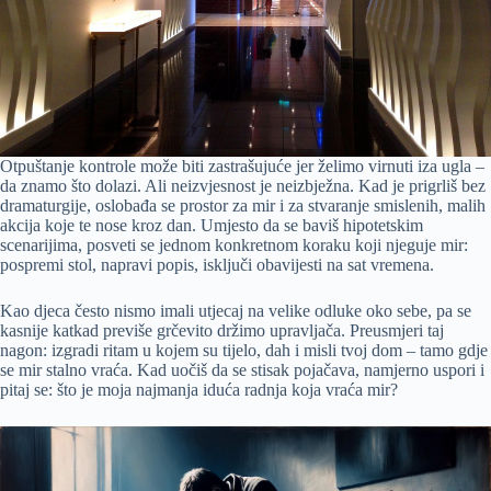
Otpuštanje kontrole može biti zastrašujuće jer želimo virnuti iza ugla –
da znamo što dolazi. Ali neizvjesnost je neizbježna. Kad je prigrliš bez
dramaturgije, oslobađa se prostor za mir i za stvaranje smislenih, malih
akcija koje te nose kroz dan. Umjesto da se baviš hipotetskim
scenarijima, posveti se jednom konkretnom koraku koji njeguje mir:
pospremi stol, napravi popis, isključi obavijesti na sat vremena.
Kao djeca često nismo imali utjecaj na velike odluke oko sebe, pa se
kasnije katkad previše grčevito držimo upravljača. Preusmjeri taj
nagon: izgradi ritam u kojem su tijelo, dah i misli tvoj dom – tamo gdje
se mir stalno vraća. Kad uočiš da se stisak pojačava, namjerno uspori i
pitaj se: što je moja najmanja iduća radnja koja vraća mir?