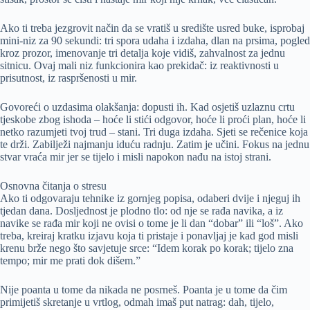
Ako ti treba jezgrovit način da se vratiš u središte usred buke, isprobaj
mini-niz za 90 sekundi: tri spora udaha i izdaha, dlan na prsima, pogled
kroz prozor, imenovanje tri detalja koje vidiš, zahvalnost za jednu
sitnicu. Ovaj mali niz funkcionira kao prekidač: iz reaktivnosti u
prisutnost, iz raspršenosti u mir.
Govoreći o uzdasima olakšanja: dopusti ih. Kad osjetiš uzlaznu crtu
tjeskobe zbog ishoda – hoće li stići odgovor, hoće li proći plan, hoće li
netko razumjeti tvoj trud – stani. Tri duga izdaha. Sjeti se rečenice koja
te drži. Zabilježi najmanju iduću radnju. Zatim je učini. Fokus na jednu
stvar vraća mir jer se tijelo i misli napokon nađu na istoj strani.
Osnovna čitanja o stresu
Ako ti odgovaraju tehnike iz gornjeg popisa, odaberi dvije i njeguj ih
tjedan dana. Dosljednost je plodno tlo: od nje se rađa navika, a iz
navike se rađa mir koji ne ovisi o tome je li dan “dobar” ili “loš”. Ako
treba, kreiraj kratku izjavu koja ti pristaje i ponavljaj je kad god misli
krenu brže nego što savjetuje srce: “Idem korak po korak; tijelo zna
tempo; mir me prati dok dišem.”
Nije poanta u tome da nikada ne posrneš. Poanta je u tome da čim
primijetiš skretanje u vrtlog, odmah imaš put natrag: dah, tijelo,