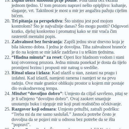
Digital detox
subotom prije podne
: Pola dana bez ekrana
jednom tjedno. U tom prozoru napravi nešto opipljivo: kuhanje,
slaganje, vrt. Taktilnost je most u mir jer angažira pažnju cijelim
bićem.
Tri pitanja za perspektivu
: Što uistinu jest pod mojom
kontrolom? Što je najvažnije danas? Što mogu pustiti? Odgovori
kratko, djeluj konkretno i promatraj kako se mir vraća čim
rasteretiš mentalni popis.
Zahvalnost bez forsiranja
: Zapiši jednu stvar dnevno koja je
bila iskreno dobra. I jedna je dovoljna. Tiha zahvalnost hraneće
je tlo na kojem se mir lakše zadržava i u teškim tjednima.
“Hladna minuta” za reset
: Operi lice hladnom vodom i stani
kraj otvorenog prozora. Jedna minuta ponekad je dosta da tijelo
promijeni brzinu i propusti mir natrag u središte.
Ritual ulaza i izlaza
: Kad ulaziš u stan, zastani na pragu i
izdahni. Kad izlaziš, namjesti ramena i namjeri se na prvu
radnju. Ove male granice oblikuju prostor u kojem mir postaje
dio svakodnevnog tempa.
Mindset
“dovoljno dobro”
: Umjesto da ciljaš savršeno, pitaj se
je li učinjeno “dovoljno dobro”. Ovaj zaokret smanjuje
unutarnju buku i njeguje mir koji prati realistično očekivanje.
Razgovor koji odmara
: Umjesto pritužbi, zatraži podršku:
“Treba mi da me samo saslušaš.” Jasnoća potrebe često je
dovoljna da se pojavi mir u odnosu bez potrebe da se išta
“popravi”.