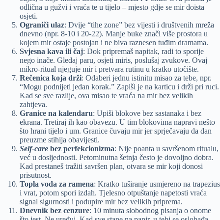
odlična u gužvi i vraća te u tijelo – mjesto gdje se mir doista
osjeti.
Ograniči ulaz
: Dvije “tihe zone” bez vijesti i društvenih mreža
dnevno (npr. 8-10 i 20-22). Manje buke znači više prostora u
kojem mir ostaje postojan i ne biva raznesen tuđim dramama.
Svjesna kava ili čaj
: Dok pripremaš napitak, radi to sporije
nego inače. Gledaj paru, osjeti miris, poslušaj zvukove. Ovaj
mikro-ritual njeguje mir i pretvara rutinu u kratko utočište.
Rečenica koja drži
: Odaberi jednu istinitu misao za tebe, npr.
“Mogu podnijeti jedan korak.” Zapiši je na karticu i drži pri ruci.
Kad se sve razlije, ova misao te vraća na mir bez velikih
zahtjeva.
Granice na kalendaru
: Upiši blokove bez sastanaka i bez
ekrana. Tretiraj ih kao obavezu. U tim blokovima napravi nešto
što hrani tijelo i um. Granice čuvaju mir jer sprječavaju da dan
preuzme stihija obavijesti.
Self-care
bez perfekcionizma
: Nije poanta u savršenom ritualu,
već u dosljednosti. Petominutna šetnja često je dovoljno dobra.
Kad prestaneš tražiti savršen plan, otvara se mir koji donosi
prisutnost.
Topla voda za ramena
: Kratko tuširanje usmjereno na trapezius
i vrat, potom spori izdah. Tjelesno otpuštanje napetosti vraća
signal sigurnosti i podupire mir bez velikih priprema.
Dnevnik bez cenzure
: 10 minuta slobodnog pisanja o onome
što jest. Ne uređuj. Kad sve stane na papir, u tebi se oslobađa