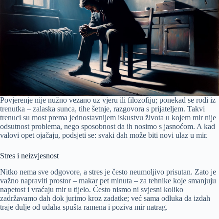
Povjerenje nije nužno vezano uz vjeru ili filozofiju; ponekad se rodi iz
trenutka – zalaska sunca, tihe šetnje, razgovora s prijateljem. Takvi
trenuci su most prema jednostavnijem iskustvu života u kojem mir nije
odsutnost problema, nego sposobnost da ih nosimo s jasnoćom. A kad
valovi opet ojačaju, podsjeti se: svaki dah može biti novi ulaz u mir.
Stres i neizvjesnost
Nitko nema sve odgovore, a stres je često neumoljivo prisutan. Zato je
važno napraviti prostor – makar pet minuta – za tehnike koje smanjuju
napetost i vraćaju mir u tijelo. Često nismo ni svjesni koliko
zadržavamo dah dok jurimo kroz zadatke; već sama odluka da izdah
traje dulje od udaha spušta ramena i poziva mir natrag.