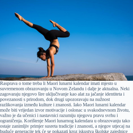
Rasprava o tome treba li Maori lunarni kalendar imati mjesto u
suvremenom obrazovanju u Novom Zelandu i dalje je aktualna. Neki
zagovaraju njegovo šire uključivanje kao alat za jačanje identiteta i
povezanosti s prirodom, dok drugi upozoravaju na nužnost
razlikovanja između kulture i znanosti. Iako Maori lunarni kalendar
može biti vrijedan izvor motivacije i oslonac u svakodnevnom životu,
važno je da učenici i nastavnici razumiju njegovu pravu svrhu i
ograničenja. Korištenje Maori lunarnog kalendara u obrazovanju tako
ostaje zanimljiv primjer susreta tradicije i znanosti, a njegov utjecaj na
buduće generacije tek će se pokazati kroz iskustva školske zajednice