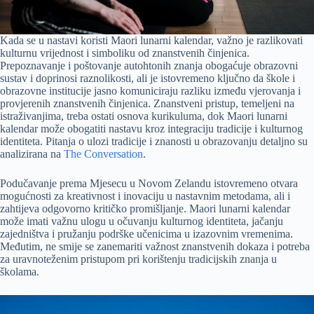
Kada se u nastavi koristi Maori lunarni kalendar, važno je razlikovati
kulturnu vrijednost i simboliku od znanstvenih činjenica.
Prepoznavanje i poštovanje autohtonih znanja obogaćuje obrazovni
sustav i doprinosi raznolikosti, ali je istovremeno ključno da škole i
obrazovne institucije jasno komuniciraju razliku između vjerovanja i
provjerenih znanstvenih činjenica. Znanstveni pristup, temeljeni na
istraživanjima, treba ostati osnova kurikuluma, dok Maori lunarni
kalendar može obogatiti nastavu kroz integraciju tradicije i kulturnog
identiteta. Pitanja o ulozi tradicije i znanosti u obrazovanju detaljno su
analizirana na
The Conversation
.
Podučavanje prema Mjesecu u Novom Zelandu istovremeno otvara
mogućnosti za kreativnost i inovaciju u nastavnim metodama, ali i
zahtijeva odgovorno kritičko promišljanje. Maori lunarni kalendar
može imati važnu ulogu u očuvanju kulturnog identiteta, jačanju
zajedništva i pružanju podrške učenicima u izazovnim vremenima.
Međutim, ne smije se zanemariti važnost znanstvenih dokaza i potreba
za uravnoteženim pristupom pri korištenju tradicijskih znanja u
školama.