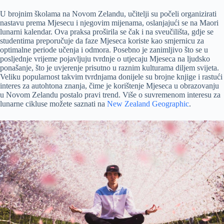
U brojnim školama na Novom Zelandu, učitelji su počeli organizirati
nastavu prema Mjesecu i njegovim mijenama, oslanjajući se na Maori
lunarni kalendar. Ova praksa proširila se čak i na sveučilišta, gdje se
studentima preporučuje da faze Mjeseca koriste kao smjernicu za
optimalne periode učenja i odmora. Posebno je zanimljivo što se u
posljednje vrijeme pojavljuju tvrdnje o utjecaju Mjeseca na ljudsko
ponašanje, što je uvjerenje prisutno u raznim kulturama diljem svijeta.
Veliku popularnost takvim tvrdnjama donijele su brojne knjige i rastući
interes za autohtona znanja, čime je korištenje Mjeseca u obrazovanju
u Novom Zelandu postalo pravi trend. Više o suvremenom interesu za
lunarne cikluse možete saznati na
New Zealand Geographic
.