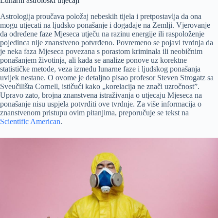
Lunarni astrološki utjecaji
Astrologija proučava položaj nebeskih tijela i pretpostavlja da ona
mogu utjecati na ljudsko ponašanje i događaje na Zemlji. Vjerovanje
da određene faze Mjeseca utječu na razinu energije ili raspoloženje
pojedinca nije znanstveno potvrđeno. Povremeno se pojavi tvrdnja da
je neka faza Mjeseca povezana s porastom kriminala ili neobičnim
ponašanjem životinja, ali kada se analize ponove uz korektne
statističke metode, veza između lunarne faze i ljudskog ponašanja
uvijek nestane. O ovome je detaljno pisao profesor Steven Strogatz sa
Sveučilišta Cornell, ističući kako „korelacija ne znači uzročnost”.
Upravo zato, brojna znanstvena istraživanja o utjecaju Mjeseca na
ponašanje nisu uspjela potvrditi ove tvrdnje. Za više informacija o
znanstvenom pristupu ovim pitanjima, preporučuje se tekst na
Scientific American
.