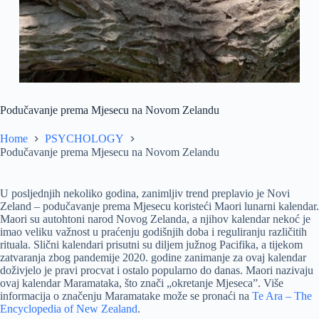
Podučavanje prema Mjesecu na Novom Zelandu
Home
PSYCHOLOGY
Podučavanje prema Mjesecu na Novom Zelandu
U posljednjih nekoliko godina, zanimljiv trend preplavio je Novi
Zeland – podučavanje prema Mjesecu koristeći Maori lunarni kalendar.
Maori su autohtoni narod Novog Zelanda, a njihov kalendar nekoć je
imao veliku važnost u praćenju godišnjih doba i reguliranju različitih
rituala. Slični kalendari prisutni su diljem južnog Pacifika, a tijekom
zatvaranja zbog pandemije 2020. godine zanimanje za ovaj kalendar
doživjelo je pravi procvat i ostalo popularno do danas. Maori nazivaju
ovaj kalendar Maramataka, što znači „okretanje Mjeseca”. Više
informacija o značenju Maramatake može se pronaći na
Te Ara – The
Encyclopedia of New Zealand
.