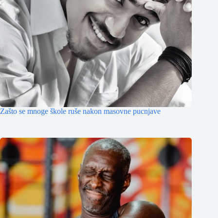
Zašto se mnoge škole ruše nakon masovne pucnjave