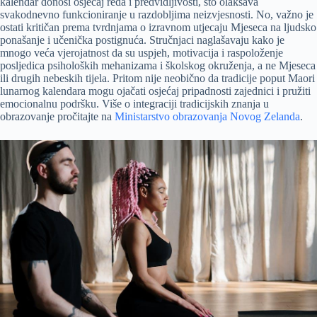
kalendar donosi osjećaj reda i predvidljivosti, što olakšava
svakodnevno funkcioniranje u razdobljima neizvjesnosti. No, važno je
ostati kritičan prema tvrdnjama o izravnom utjecaju Mjeseca na ljudsko
ponašanje i učenička postignuća. Stručnjaci naglašavaju kako je
mnogo veća vjerojatnost da su uspjeh, motivacija i raspoloženje
posljedica psiholoških mehanizama i školskog okruženja, a ne Mjeseca
ili drugih nebeskih tijela. Pritom nije neobično da tradicije poput Maori
lunarnog kalendara mogu ojačati osjećaj pripadnosti zajednici i pružiti
emocionalnu podršku. Više o integraciji tradicijskih znanja u
obrazovanje pročitajte na
Ministarstvo obrazovanja Novog Zelanda
.