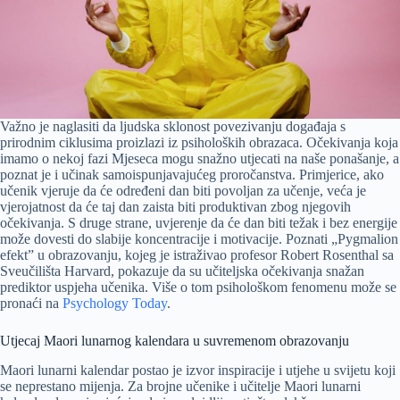
Važno je naglasiti da ljudska sklonost povezivanju događaja s
prirodnim ciklusima proizlazi iz psiholoških obrazaca. Očekivanja koja
imamo o nekoj fazi Mjeseca mogu snažno utjecati na naše ponašanje, a
poznat je i učinak samoispunjavajućeg proročanstva. Primjerice, ako
učenik vjeruje da će određeni dan biti povoljan za učenje, veća je
vjerojatnost da će taj dan zaista biti produktivan zbog njegovih
očekivanja. S druge strane, uvjerenje da će dan biti težak i bez energije
može dovesti do slabije koncentracije i motivacije. Poznati „Pygmalion
efekt” u obrazovanju, kojeg je istraživao profesor Robert Rosenthal sa
Sveučilišta Harvard, pokazuje da su učiteljska očekivanja snažan
prediktor uspjeha učenika. Više o tom psihološkom fenomenu može se
pronaći na
Psychology Today
.
Utjecaj Maori lunarnog kalendara u suvremenom obrazovanju
Maori lunarni kalendar postao je izvor inspiracije i utjehe u svijetu koji
se neprestano mijenja. Za brojne učenike i učitelje Maori lunarni