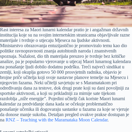
Rast interesa za Maori lunarni kalendar pratio je i angažman državnih
institucija koje su na svojim internetskim stranicama objavljivale razne
materijale i tvrdnje o utjecaju Mjeseca na ljudske aktivnosti.
Ministarstvo obrazovanja entuzijastično je promoviralo temu kao dio
politike ravnopravnosti znanja autohtonih naroda i znanstvenih
spoznaja. Nažalost, dio tih materijala preuzeo je tvrdnje bez kritičke
analize, pa je popularno vjerovanje u utjecaj Maori lunarnog kalendara
na ponašanje ljudi dobilo dodatnu podršku. Treći najveći sindikat u
zemlji, koji okuplja gotovo 50 000 prosvjetnih radnika, objavio je
brojne priče učitelja koji svoje nastavne planove temelje na Mjesecu i
njegovim fazama. Neki učitelji savjetuju se s Maramatakom pri
određivanju dana za testove, dok drugi prate koji su dani povoljniji za
sportske aktivnosti, a koji su prikladniji za mirnije sate tijekom
razdoblja „niže energije”. Pojedini učitelji čak koriste Maori lunarni
kalendar za predviđanje dana kada se očekuje problematično
ponašanje učenika ili dogovaraju sastanke u fazama za koje se vjeruje
da donose manje sukoba. Detaljan pregled ovakve prakse dostupan je
na
RNZ – Teaching with the Maramataka Moon Calendar
.