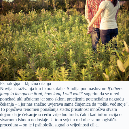
Psihologija – ključna čitanja
Novija istraživanja idu i korak dalje. Studija pod naslovom
If others
jump to the queue front, how long I will wait?
sugerira da se u red
ponekad uključujemo jer smo skloni precijeniti potencijalnu nagradu
čekanja – i jer nas snažno uvjerava sama činjenica da “toliki već stoje”.
To pojačava fenomen ponašanja stada: prisutnost mnoštva stvara
dojam da je
čekanje u redu
vrijedno truda, čak i kad informacija o
stvarnom ishodu nedostaje. U tom svjetlu red nije samo logistička
procedura – on je i psihološki signal o vrijednosti cilja.