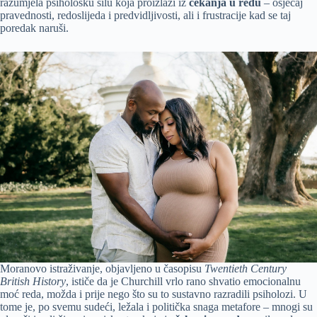
razumjela psihološku silu koja proizlazi iz
čekanja u redu
– osjećaj
pravednosti, redoslijeda i predvidljivosti, ali i frustracije kad se taj
poredak naruši.
Moranovo istraživanje, objavljeno u časopisu
Twentieth Century
British History
, ističe da je Churchill vrlo rano shvatio emocionalnu
moć reda, možda i prije nego što su to sustavno razradili psiholozi. U
tome je, po svemu sudeći, ležala i politička snaga metafore – mnogi su