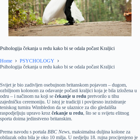
Psihologija čekanja u redu kako bi se odala počast Kraljici
Home
PSYCHOLOGY
Psihologija čekanja u redu kako bi se odala počast Kraljici
Svijet je bio zadivljen osebujnom britanskom pojavom – dugom,
ozbiljnom kolonom za odavanje počasti kraljici koja je bila izložena u
odru – i načinom na koji se
čekanje u redu
pretvorilo u tihu
zajedničku ceremoniju. U istoj je tradiciji i povijesno inzistiranje
teniskog turnira Wimbledon da se ulaznice za dio gledališta
raspodjeljuju upravo kroz
čekanje u redu
, što se u svijetu elitnog
sporta doima jedinstveno britanskim.
Prema navodu s portala
BBC News
, maksimalna duljina kolone za
obilazak odra bila je oko 10 milja. U nedjelju 18. rujna procijenjeno je