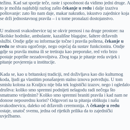
težinu. Kad sat sporije teče, raste i sposobnost da vidimo jedni druge. A
to je možda najdublji razlog zašto
čekanje u redu
i dalje izaziva
poštovanje: zato što nam daje, makar nakratko, iskustvo zajednice koja
se drži jednostavnog pravila – i u tome pronalazi dostojanstvo.
U realnosti svakodnevice taj se okvir prenosi i na druge prostore: na
školske hodnike, ambulante, kazališne blagajne, šaltere državnih
službi. Ondje gdje su informacije točne i pravila poštena,
čekanje u
redu
ne stvara ogorčenje, nego osjećaj da sustav funkcionira. Ondje
gdje su pravila mutna ili se tretiraju kao preporuke, red vrlo brzo
postaje poprište nezadovoljstva. Zbog toga je pitanje reda uvijek i
pitanje povjerenja u institucije.
Kada se, kao u britanskoj tradiciji, red doživljava kao dio kulturnog
koda, ljudi ga vlastitim ponašanjem stalno iznova potvrđuju. U tom
smislu kolona za Kraljicu nije bila tek logistički izazov, nego i ogledalo
društva: koliko smo spremni podnijeti nelagodu radi nečega što
smatramo vrijednim? Koliko smo spremni braniti pravila i kad nam ne
donose neposrednu korist? Odgovori na ta pitanja oblikuju i našu
svakodnevicu, daleko od državnih ceremonija. A
čekanje u redu
ostaje, unatoč svemu, jedna od rijetkih prilika da to zajednički
uvježbamo.