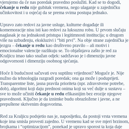
vjerujemo da će nas poredak pravedno poslužiti. Kad se to dogodi,
čekanje u redu
nije gubitak vremena, nego ulaganje u zajedničku
učinkovitost i u osjećaj da se prema svima postupa jednako.
Upravo zato redovi za javne usluge, kulturne događaje ili
komemoracije nisu isti kao redovi za luksuznu robu. U prvom slučaju
naglasak je na jednakosti pristupa i legitimnosti institucija; u drugom
više na uzbuđenju, ekskluzivi i “biti prvi”. Na obje strane zajednička je
jezgra –
čekanje u redu
kao društveno pravilo – ali motivi i
emocionalne valencije razlikuju se. To objašnjava zašto je red za
Kraljicu imao tako snažan odjek: sadržavao je i dimenziju javne
odgovornosti i dimenziju osobnog sjećanja.
Hoće li budućnost sačuvati ovu suptilnu vrijednost? Moguće je. Nije
nužno da tehnologija razgradi poredak; ona ga može i poduprijeti.
Transparentne liste, jasna pravila prioriteta (npr. zdravstvene potrebe,
dob), algoritmi koji daju prednost onima koji su već dulje u sustavu –
sve to može učiniti
čekanje u redu
efikasnijim bez erozije njegove
pravednosti. Ključno je da iznimke budu obrazložene i javne, a ne
prepuštene skrivenim dogovorima.
Red za Kraljicu podsjetio nas je, naposljetku, da postoji vrsta vremena
koje ima smisla provesti zajedno. U vremenu kad se sve mjeri brzinom,
brojkama i “optimizacijom”, ponekad je upravo sporost ta koja daje