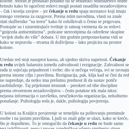
kolone. Moran je pronašao podatke da se britansko Ministarstvo hrane
brinulo kako bi ogorčeni redovi mogli postati rasadišta nezadovoljstva
– čak i teorija zavjere – jer
čekanje u redu
spaja neznance koji imaju
mnogo vremena za razgovor. Prema istim navodima, vlasti su znale
slati službenike “na teren” kako bi osluškivali o čemu se prigovara.
Postojale su i uznemirujuće tvrdnje iz ratnog vremena da su redovi
“gnijezda antisemitizma”, poticane stereotipima da određene skupine
“uvijek dođu do više” dobara. U tim grubim pretpostavkama vidi se
kako se nepravda – stvarna ili doživljena – lako projicira na prostor
kolone.
Uredan red stoji nasuprot kaosu, ali ujedno skriva napetosti.
Čekanje
u redu
uvijek balansira između zahvalnosti i rezignacije. Zahvalnost se
rađa iz osjećaja pripadnosti i svrhe: dio si nečega većega, svi se ravnaju
prema istome cilju i pravilima. Rezignacija, pak, klija kad se čini da red
ne napreduje, da netko ima prešutnu prednost ili da sustav potiče
zaobilaženje. Taj prijelomni trenutak – preokret od tihe discipline
prema otvorenom nezadovoljstvu – često potakne tek mala iskra:
nejasna informacija o završetku, neučinkovita organizacija, nekulturno
ponašanje. Psihologija reda je, dakle, psihologija povjerenja.
U koloni za Kraljicu povjerenje se temeljilo na poštovanju preminule
osobe i na jasnim pravilima. Ljudi su znali gdje se ulazi, kako se kreće,
što je dopušteno. To je omogućilo da
čekanje u redu
ne bude samo
test izdržljivosti, nego i proces zajedničkog učenja strpljenju: ritam