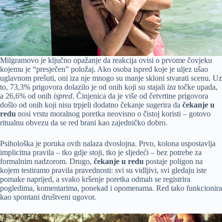
Milgramovo je ključno opažanje da reakcija ovisi o prvome čovjeku
kojemu je “presječen” položaj. Ako osoba ispred koje je uljez ušao
uglavnom prešuti, oni iza nje mnogo su manje skloni stvarati scenu. Uz
to, 73,3% prigovora dolazilo je od onih koji su stajali
iza
točke upada,
a 26,6% od onih
ispred
. Činjenica da je više od četvrtine prigovora
došlo od onih koji nisu trpjeli dodatno čekanje sugerira da
čekanje u
redu
nosi vrstu moralnog poretka neovisno o čistoj koristi – gotovo
ritualnu obvezu da se red brani kao zajedničko dobro.
Psihološka je poruka ovih nalaza dvoslojna. Prvo, kolona uspostavlja
implicitna pravila – tko gdje stoji, tko je sljedeći – bez potrebe za
formalnim nadzorom. Drugo,
čekanje u redu
postaje poligon na
kojem testiramo pravila pravednosti: svi su vidljivi, svi gledaju iste
pomake naprijed, a svako kršenje poretka odmah se registrira
pogledima, komentarima, ponekad i opomenama. Red tako funkcionira
kao spontani društveni ugovor.