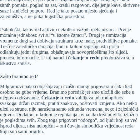
sitnih pomaka, pogled na sat, kratki razgovori, dijeljenje kave, skrivene
suze i smiješci potpore. Red je tako postao mjesto sjećanja i
zajedništva, a ne puka logistička procedura.
Psihološki, takav red aktivira nekoliko važnih mehanizama. Prvi je
moralna jednakost: svi su “u istome čamcu”. Drugi je ritmizacija
vremena: dugi sati dobivaju strukturu kroz male, predvidljive pomake.
Treći je zajednička naracija: ljudi u koloni zapisuju istu priču –
odlahkuju jedni drugima, objašnjavaju novopridošlima što slijedi,
prenose informacije. U toj naraciji
čekanje u redu
preobražava se u
iskustvo smisla.
Zašto branimo red?
Milgramovi nalazi objašnjavaju i zašto mnogi prigovaraju čak i kad
osobno ne gube vrijeme. Branimo poredak jer smo uložili dio sebe u
njegovo održavanje.
Čekanje u redu
zahtijeva mikrodoprinos
svakoga: držati razmak, pratiti znakove, poštovati izmjenu. Ako netko
uleti sa strane, nije narušena samo sekunda vremena, nego i zajednički
ugovor. Dodatno, u koloni je reputacija javna: tko krši pravilo, izložen
je pogledima svih. Zbog toga prigovori “odozgo”, od ljudi koji su već
ispred uljeza, nisu nelogični – oni čuvaju simboličku vrijednost reda
koju su i sami prigrlili.