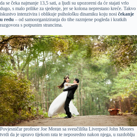
da se čeka najmanje 13,5 sati, a ljudi su upozoreni da će stajati vrlo
dugo, s malo prilike za sjedenje, jer se kolona neprestano kreće. Takvo
iskustvo intenzivira i oblikuje psihološku dinamiku koju nosi
čekanje
u redu
– od samoorganiziranja do tihe razmjene pogleda i kratkih
razgovora s potpunim strancima.
Povjesničar profesor Joe Moran sa sveučilišta Liverpool John Moores
tvrdi da je upravo tijekom rata te neposredno nakon njega, u razdoblju