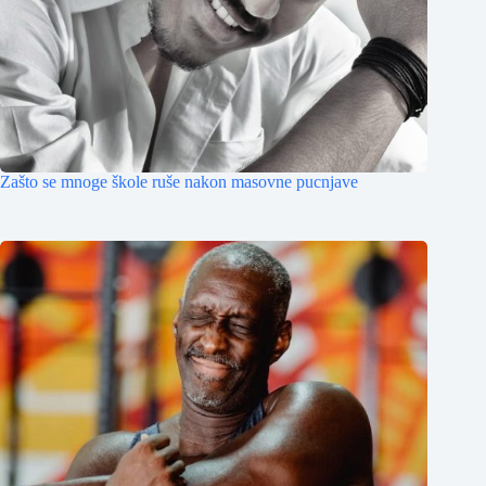
Zašto se mnoge škole ruše nakon masovne pucnjave