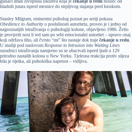
glasači imali živopisna iskustva koja je
čekanje u redu
nosilo: od
hladnih jutara ispred mesnice do strpljivog stajanja pred kioskom.
Stanley Milgram, eminentni psiholog poznat po seriji pokusa
Obedience to Authority
o poslušnosti autoritetu, proveo je i jedno od
najpoznatijih istraživanja o psihologiji kolone, objavljeno 1986. Želio
je provjeriti nosi li red sam po sebi emocionalni autoritet – upravo onaj
koji održava tiho, ali čvrsto “mi” što nastaje dok traje
čekanje u redu
.
U studiji pod naslovom
Response to Intrusion into Waiting Lines
suradnici istraživanja namjerno su se ubacivali ispred ljudi u 129
prirodno nastalih kolona u New Yorku. Tjelesna reakcija protiv uljeza
bila je rijetka, ali psihološka napetost – vidljiva.