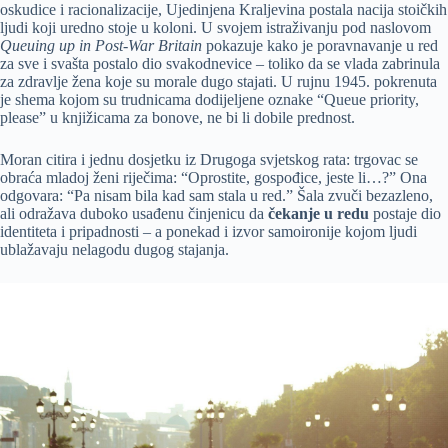
oskudice i racionalizacije, Ujedinjena Kraljevina postala nacija stoičkih
ljudi koji uredno stoje u koloni. U svojem istraživanju pod naslovom
Queuing up in Post-War Britain
pokazuje kako je poravnavanje u red
za sve i svašta postalo dio svakodnevice – toliko da se vlada zabrinula
za zdravlje žena koje su morale dugo stajati. U rujnu 1945. pokrenuta
je shema kojom su trudnicama dodijeljene oznake “Queue priority,
please” u knjižicama za bonove, ne bi li dobile prednost.
Moran citira i jednu dosjetku iz Drugoga svjetskog rata: trgovac se
obraća mladoj ženi riječima: “Oprostite, gospođice, jeste li…?” Ona
odgovara: “Pa nisam bila kad sam stala u red.” Šala zvuči bezazleno,
ali odražava duboko usađenu činjenicu da
čekanje u redu
postaje dio
identiteta i pripadnosti – a ponekad i izvor samoironije kojom ljudi
ublažavaju nelagodu dugog stajanja.