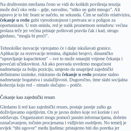
Na društvenim mrežama često se vidi do kolikih povišenja tenzija
može doći oko reda – gdje, navodno, “nitko ne gubi mnogo”. Ali
upravo je to bit: brani se načelo, ne sekunda. Čim se načelo relativizira,
čekanje u redu
gubi vjerodostojnost i pretvara se u poligon za
oportunizam. U tom smislu, red je nalik prometnom semaforu: većina
prolaza teče jer većina pristaje poštovati pravila čak i kad, strogo
gledano, “mogla bi proći”.
Tehnološke inovacije vjerojatno će i dalje iskušavati granice.
Aplikacije za rezervacije termina, digitalni brojevi, dinamičko
“upravljanje kapacitetom” – sve to može smanjiti vrijeme čekanja i
povećati učinkovitost. Ali ako posvuda uvedemo mogućnost
nadmetanja za bolju poziciju, umjesto da unaprijed zajednički
definiramo iznimke, riskiramo da
čekanje u redu
postane stalno
nadmetanje bogatstva i snalažljivosti. Dugoročno, time slabi socijalna
kohezija koju red – nimalo slučajno – potiče.
Čekanje kao zajednički resurs
Gledamo li red kao zajednički resurs, postaje jasnije zašto ga
doživljavamo osjetljivim. On je javno dobro koje svi koriste i svi
održavaju. Organizatori mogu pomoći jasnim informacijama, dobrim
označavanjem, točnim procjenama i vidljivim osobljem. No temelj je
uvijek “tihi ugovor” među ljudima: pristajemo biti dio poretka jer