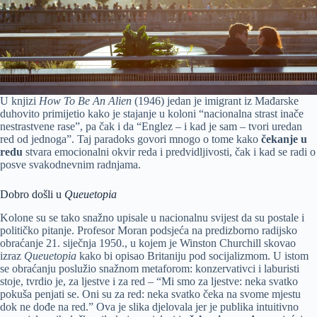
U knjizi
How To Be An Alien
(1946) jedan je imigrant iz Mađarske
duhovito primijetio kako je stajanje u koloni “nacionalna strast inače
nestrastvene rase”, pa čak i da “Englez – i kad je sam – tvori uredan
red od jednoga”. Taj paradoks govori mnogo o tome kako
čekanje u
redu
stvara emocionalni okvir reda i predvidljivosti, čak i kad se radi o
posve svakodnevnim radnjama.
Dobro došli u
Queuetopia
Kolone su se tako snažno upisale u nacionalnu svijest da su postale i
političko pitanje. Profesor Moran podsjeća na predizborno radijsko
obraćanje 21. siječnja 1950., u kojem je Winston Churchill skovao
izraz
Queuetopia
kako bi opisao Britaniju pod socijalizmom. U istom
se obraćanju poslužio snažnom metaforom: konzervativci i laburisti
stoje, tvrdio je, za ljestve i za red – “Mi smo za ljestve: neka svatko
pokuša penjati se. Oni su za red: neka svatko čeka na svome mjestu
dok ne dođe na red.” Ova je slika djelovala jer je publika intuitivno