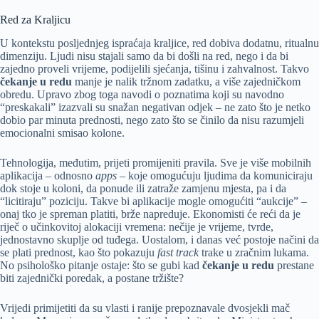
Red za Kraljicu
U kontekstu posljednjeg ispraćaja kraljice, red dobiva dodatnu, ritualnu
dimenziju. Ljudi nisu stajali samo da bi došli na red, nego i da bi
zajedno proveli vrijeme, podijelili sjećanja, tišinu i zahvalnost. Takvo
čekanje u redu
manje je nalik tržnom zadatku, a više zajedničkom
obredu. Upravo zbog toga navodi o poznatima koji su navodno
“preskakali” izazvali su snažan negativan odjek – ne zato što je netko
dobio par minuta prednosti, nego zato što se činilo da nisu razumjeli
emocionalni smisao kolone.
Tehnologija, međutim, prijeti promijeniti pravila. Sve je više mobilnih
aplikacija – odnosno
apps
– koje omogućuju ljudima da komuniciraju
dok stoje u koloni, da ponude ili zatraže zamjenu mjesta, pa i da
“licitiraju” poziciju. Takve bi aplikacije mogle omogućiti “aukcije” –
onaj tko je spreman platiti, brže napreduje. Ekonomisti će reći da je
riječ o učinkovitoj alokaciji vremena: nečije je vrijeme, tvrde,
jednostavno skuplje od tuđega. Uostalom, i danas već postoje načini da
se plati prednost, kao što pokazuju
fast track
trake u zračnim lukama.
No psihološko pitanje ostaje: što se gubi kad
čekanje u redu
prestane
biti zajednički poredak, a postane tržište?
Vrijedi primijetiti da su vlasti i ranije prepoznavale dvosjekli mač